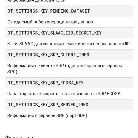
Информация для родителей.
OT
_
SETTINGS
_
KEY
_
PENDING
_
DATASET
Ожидаемый набор операционных данных.
OT
_
SETTINGS
_
KEY
_
SLAAC
_
IID
_
SECRET
_
KEY
Ключ SLAAC для создания семантически непрозрачного IID.
OT
_
SETTINGS
_
KEY
_
SRP
_
CLIENT
_
INFO
Информация о клиенте SRP (адрес выбранного сервера
SRP).
OT
_
SETTINGS
_
KEY
_
SRP
_
ECDSA
_
KEY
Пара открытого/закрытого ключей клиента SRP ECDSA.
OT
_
SETTINGS
_
KEY
_
SRP
_
SERVER
_
INFO
Информация о сервере SRP (порт UDP).