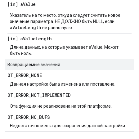
[in] a
Value
Указатель на то место, откуда следует считать новое
значение параметра. НЕ ДОЛЖНО быть NULL, если
aValueLength
не равно нулю.
[in] a
Value
Length
Длина данных, на которые указывает aValue. Может
быть ноль.
Возвращаемые значения
OT
_
ERROR
_
NONE
Данная настройка была изменена или поставлена.
OT
_
ERROR
_
NOT
_
IMPLEMENTED
Эта функция не реализована на этой платформе.
OT
_
ERROR
_
NO
_
BUFS
Недостаточно места для сохранения данной настройки.