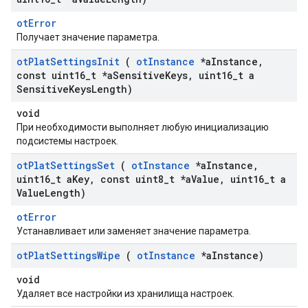
otError
Получает значение параметра.
ot
Plat
Settings
Init
(
ot
Instance
*a
Instance
,
const uint16
_
t *a
Sensitive
Keys
,
uint16
_
t a
Sensitive
Keys
Length)
void
При необходимости выполняет любую инициализацию
подсистемы настроек.
ot
Plat
Settings
Set
(
ot
Instance
*a
Instance
,
uint16
_
t a
Key
,
const uint8
_
t *a
Value
,
uint16
_
t a
Value
Length)
otError
Устанавливает или заменяет значение параметра.
ot
Plat
Settings
Wipe
(
ot
Instance
*a
Instance)
void
Удаляет все настройки из хранилища настроек.