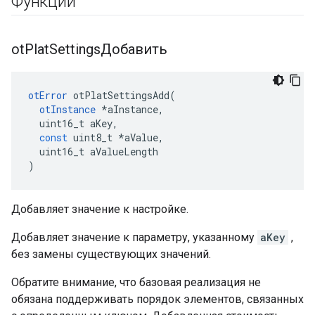
Функции
ot
Plat
SettingsДобавить
otError
 otPlatSettingsAdd
(
otInstance
*
aInstance
,
  uint16_t aKey
,
const
 uint8_t 
*
aValue
,
  uint16_t aValueLength
)
Добавляет значение к настройке.
Добавляет значение к параметру, указанному
aKey
,
без замены существующих значений.
Обратите внимание, что базовая реализация не
обязана поддерживать порядок элементов, связанных