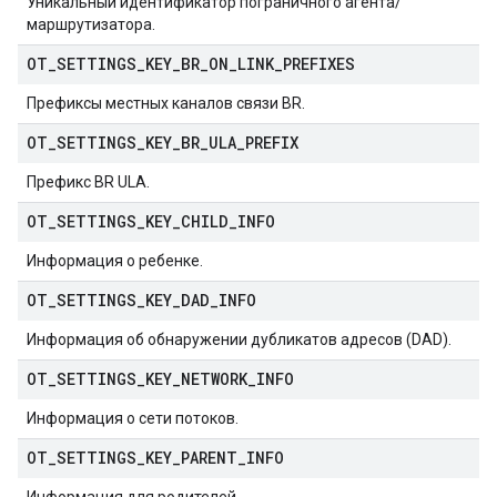
Уникальный идентификатор пограничного агента/
маршрутизатора.
OT
_
SETTINGS
_
KEY
_
BR
_
ON
_
LINK
_
PREFIXES
Префиксы местных каналов связи BR.
OT
_
SETTINGS
_
KEY
_
BR
_
ULA
_
PREFIX
Префикс BR ULA.
OT
_
SETTINGS
_
KEY
_
CHILD
_
INFO
Информация о ребенке.
OT
_
SETTINGS
_
KEY
_
DAD
_
INFO
Информация об обнаружении дубликатов адресов (DAD).
OT
_
SETTINGS
_
KEY
_
NETWORK
_
INFO
Информация о сети потоков.
OT
_
SETTINGS
_
KEY
_
PARENT
_
INFO