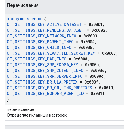
Перечисления
anonymous enum
{
OT
_
SETTINGS
_
KEY
_
ACTIVE
_
DATASET
= 0x0001
,
OT
_
SETTINGS
_
KEY
_
PENDING
_
DATASET
= 0x0002
,
OT
_
SETTINGS
_
KEY
_
NETWORK
_
INFO
= 0x0003
,
OT
_
SETTINGS
_
KEY
_
PARENT
_
INFO
= 0x0004
,
OT
_
SETTINGS
_
KEY
_
CHILD
_
INFO
= 0x0005
,
OT
_
SETTINGS
_
KEY
_
SLAAC
_
IID
_
SECRET
_
KEY
= 0x0007
,
OT
_
SETTINGS
_
KEY
_
DAD
_
INFO
= 0x0008
,
OT
_
SETTINGS
_
KEY
_
SRP
_
ECDSA
_
KEY
= 0x000b
,
OT
_
SETTINGS
_
KEY
_
SRP
_
CLIENT
_
INFO
= 0x000c
,
OT
_
SETTINGS
_
KEY
_
SRP
_
SERVER
_
INFO
= 0x000d
,
OT
_
SETTINGS
_
KEY
_
BR
_
ULA
_
PREFIX
= 0x000f
,
OT
_
SETTINGS
_
KEY
_
BR
_
ON
_
LINK
_
PREFIXES
= 0x0010
,
OT
_
SETTINGS
_
KEY
_
BORDER
_
AGENT
_
ID
= 0x0011
}
перечисление
Определяет клавиши настроек.