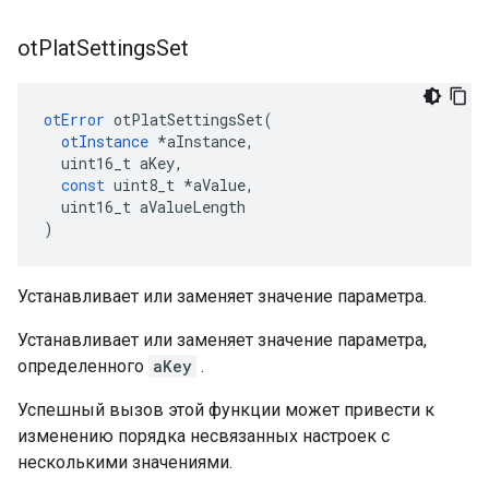
ot
Plat
Settings
Set
otError
 otPlatSettingsSet
(
otInstance
*
aInstance
,
  uint16_t aKey
,
const
 uint8_t 
*
aValue
,
  uint16_t aValueLength
)
Устанавливает или заменяет значение параметра.
Устанавливает или заменяет значение параметра,
определенного
aKey
.
Успешный вызов этой функции может привести к
изменению порядка несвязанных настроек с
несколькими значениями.