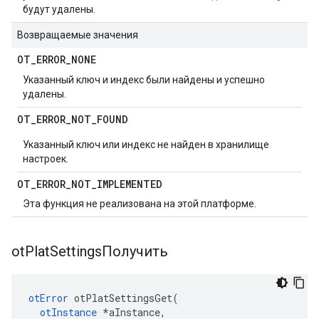
будут удалены.
Возвращаемые значения
OT
_
ERROR
_
NONE
Указанный ключ и индекс были найдены и успешно
удалены.
OT
_
ERROR
_
NOT
_
FOUND
Указанный ключ или индекс не найден в хранилище
настроек.
OT
_
ERROR
_
NOT
_
IMPLEMENTED
Эта функция не реализована на этой платформе.
ot
Plat
SettingsПолучить
otError
 otPlatSettingsGet
(
otInstance
*
aInstance
,