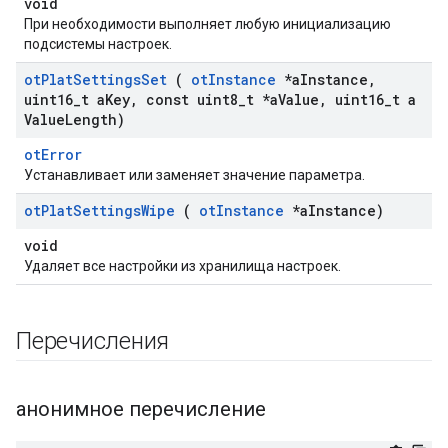
void
При необходимости выполняет любую инициализацию
подсистемы настроек.
ot
Plat
Settings
Set
(
ot
Instance
*a
Instance
,
uint16
_
t a
Key
,
const uint8
_
t *a
Value
,
uint16
_
t a
Value
Length)
otError
Устанавливает или заменяет значение параметра.
ot
Plat
Settings
Wipe
(
ot
Instance
*a
Instance)
void
Удаляет все настройки из хранилища настроек.
Перечисления
анонимное перечисление