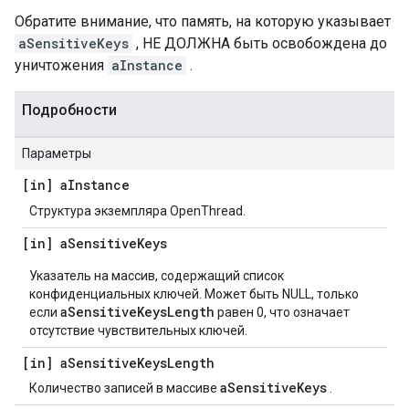
Обратите внимание, что память, на которую указывает
aSensitiveKeys
, НЕ ДОЛЖНА быть освобождена до
уничтожения
aInstance
.
Подробности
Параметры
[in] a
Instance
Структура экземпляра OpenThread.
[in] a
Sensitive
Keys
Указатель на массив, содержащий список
конфиденциальных ключей. Может быть NULL, только
aSensitiveKeysLength
если
равен 0, что означает
отсутствие чувствительных ключей.
[in] a
Sensitive
Keys
Length
aSensitiveKeys
Количество записей в массиве
.