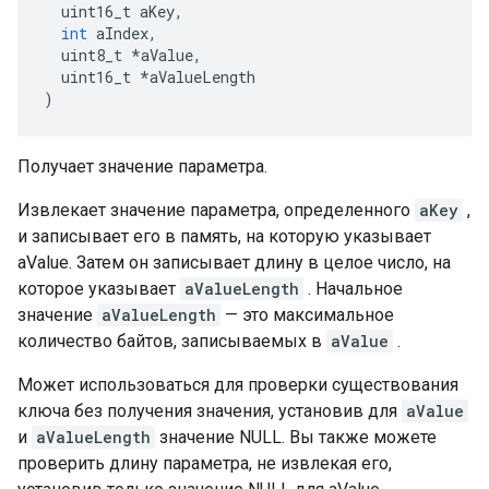
  uint16_t aKey
,
int
 aIndex
,
  uint8_t 
*
aValue
,
  uint16_t 
*
aValueLength
)
Получает значение параметра.
Извлекает значение параметра, определенного
aKey
,
и записывает его в память, на которую указывает
aValue. Затем он записывает длину в целое число, на
которое указывает
aValueLength
. Начальное
значение
aValueLength
— это максимальное
количество байтов, записываемых в
aValue
.
Может использоваться для проверки существования
ключа без получения значения, установив для
aValue
и
aValueLength
значение NULL. Вы также можете
проверить длину параметра, не извлекая его,