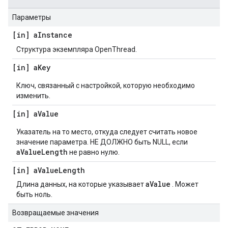
Параметры
[in] a
Instance
Структура экземпляра OpenThread.
[in] a
Key
Ключ, связанный с настройкой, которую необходимо
изменить.
[in] a
Value
Указатель на то место, откуда следует считать новое
значение параметра. НЕ ДОЛЖНО быть NULL, если
aValueLength
не равно нулю.
[in] a
Value
Length
aValue
Длина данных, на которые указывает
. Может
быть ноль.
Возвращаемые значения