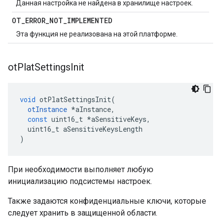
Данная настройка не найдена в хранилище настроек.
OT
_
ERROR
_
NOT
_
IMPLEMENTED
Эта функция не реализована на этой платформе.
ot
Plat
Settings
Init
void
 otPlatSettingsInit
(
otInstance
*
aInstance
,
const
 uint16_t 
*
aSensitiveKeys
,
  uint16_t aSensitiveKeysLength
)
При необходимости выполняет любую
инициализацию подсистемы настроек.
Также задаются конфиденциальные ключи, которые
следует хранить в защищенной области.