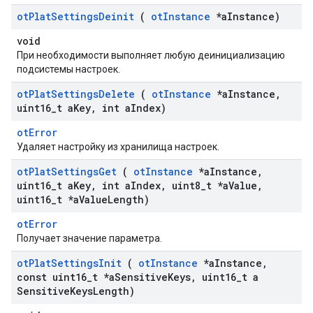
ot
Plat
Settings
Deinit
(
ot
Instance
*a
Instance)
void
При необходимости выполняет любую деинициализацию
подсистемы настроек.
ot
Plat
Settings
Delete
(
ot
Instance
*a
Instance
,
uint16
_
t a
Key
,
int a
Index)
otError
Удаляет настройку из хранилища настроек.
ot
Plat
Settings
Get
(
ot
Instance
*a
Instance
,
uint16
_
t a
Key
,
int a
Index
,
uint8
_
t *a
Value
,
uint16
_
t *a
Value
Length)
otError
Получает значение параметра.
ot
Plat
Settings
Init
(
ot
Instance
*a
Instance
,
const uint16
_
t *a
Sensitive
Keys
,
uint16
_
t a
Sensitive
Keys
Length)