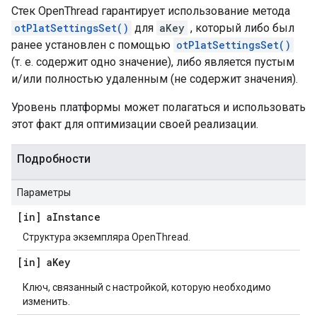
Стек OpenThread гарантирует использование метода
otPlatSettingsSet()
для
aKey
, который либо был
ранее установлен с помощью
otPlatSettingsSet()
(т. е. содержит одно значение), либо является пустым
и/или полностью удаленным (не содержит значения).
Уровень платформы может полагаться и использовать
этот факт для оптимизации своей реализации.
Подробности
Параметры
[in] a
Instance
Структура экземпляра OpenThread.
[in] a
Key
Ключ, связанный с настройкой, которую необходимо
изменить.