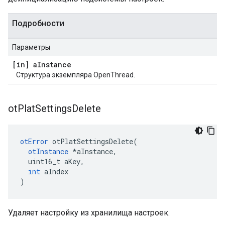
Подробности
Параметры
[in] a
Instance
Структура экземпляра OpenThread.
ot
Plat
Settings
Delete
otError
 otPlatSettingsDelete
(
otInstance
*
aInstance
,
  uint16_t aKey
,
int
 aIndex
)
Удаляет настройку из хранилища настроек.