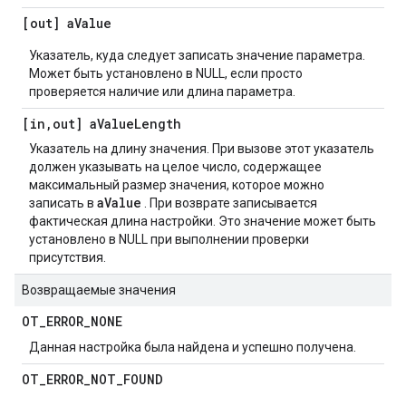
[out] a
Value
Указатель, куда следует записать значение параметра.
Может быть установлено в NULL, если просто
проверяется наличие или длина параметра.
[in
,
out] a
Value
Length
Указатель на длину значения. При вызове этот указатель
должен указывать на целое число, содержащее
максимальный размер значения, которое можно
aValue
записать в
. При возврате записывается
фактическая длина настройки. Это значение может быть
установлено в NULL при выполнении проверки
присутствия.
Возвращаемые значения
OT
_
ERROR
_
NONE
Данная настройка была найдена и успешно получена.
OT
_
ERROR
_
NOT
_
FOUND