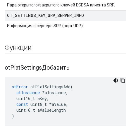
Пара открытого/закрытого ключей ECDSA клиента SRP.
OT
_
SETTINGS
_
KEY
_
SRP
_
SERVER
_
INFO
Информация о сервере SRP (порт UDP).
Функции
ot
Plat
SettingsДобавить
otError
 otPlatSettingsAdd
(
otInstance
*
aInstance
,
  uint16_t aKey
,
const
 uint8_t 
*
aValue
,
  uint16_t aValueLength
)