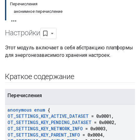
Перечисления
анонимное перечисление
Настройки
Этот модуль включает в себя абстракцию платформы
для энергонезависимого хранения настроек.
Краткое содержание
Перечисления
anonymous enum
{
OT
_
SETTINGS
_
KEY
_
ACTIVE
_
DATASET
= 0x0001
,
OT
_
SETTINGS
_
KEY
_
PENDING
_
DATASET
= 0x0002
,
OT
_
SETTINGS
_
KEY
_
NETWORK
_
INFO
= 0x0003
,
OT
_
SETTINGS
_
KEY
_
PARENT
_
INFO
= 0x0004
,