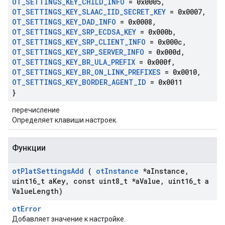
OT
_
SETTINGS
_
KEY
_
CHILD
_
INFO
= 0x0005
,
OT
_
SETTINGS
_
KEY
_
SLAAC
_
IID
_
SECRET
_
KEY
= 0x0007
,
OT
_
SETTINGS
_
KEY
_
DAD
_
INFO
= 0x0008
,
OT
_
SETTINGS
_
KEY
_
SRP
_
ECDSA
_
KEY
= 0x000b
,
OT
_
SETTINGS
_
KEY
_
SRP
_
CLIENT
_
INFO
= 0x000c
,
OT
_
SETTINGS
_
KEY
_
SRP
_
SERVER
_
INFO
= 0x000d
,
OT
_
SETTINGS
_
KEY
_
BR
_
ULA
_
PREFIX
= 0x000f
,
OT
_
SETTINGS
_
KEY
_
BR
_
ON
_
LINK
_
PREFIXES
= 0x0010
,
OT
_
SETTINGS
_
KEY
_
BORDER
_
AGENT
_
ID
= 0x0011
}
перечисление
Определяет клавиши настроек.
Функции
ot
Plat
Settings
Add
(
ot
Instance
*a
Instance
,
uint16
_
t a
Key
,
const uint8
_
t *a
Value
,
uint16
_
t a
Value
Length)
otError
Добавляет значение к настройке.