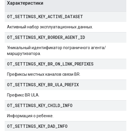
Характеристики
OT
_
SETTINGS
_
KEY
_
ACTIVE
_
DATASET
Активный набор эксплуатационных данных.
OT
_
SETTINGS
_
KEY
_
BORDER
_
AGENT
_
ID
Уникальный идентификатор пограничного агента/
маршрутизатора.
OT
_
SETTINGS
_
KEY
_
BR
_
ON
_
LINK
_
PREFIXES
Префиксы местных каналов связи BR.
OT
_
SETTINGS
_
KEY
_
BR
_
ULA
_
PREFIX
Префикс BR ULA.
OT
_
SETTINGS
_
KEY
_
CHILD
_
INFO
Информация о ребенке.
OT
_
SETTINGS
_
KEY
_
DAD
_
INFO