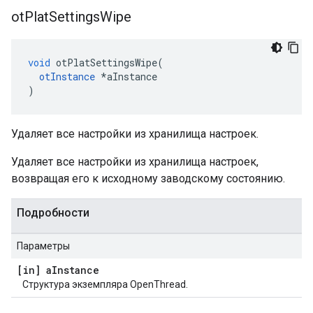
ot
Plat
Settings
Wipe
void
 otPlatSettingsWipe
(
otInstance
*
aInstance
)
Удаляет все настройки из хранилища настроек.
Удаляет все настройки из хранилища настроек,
возвращая его к исходному заводскому состоянию.
Подробности
Параметры
[in] a
Instance
Структура экземпляра OpenThread.