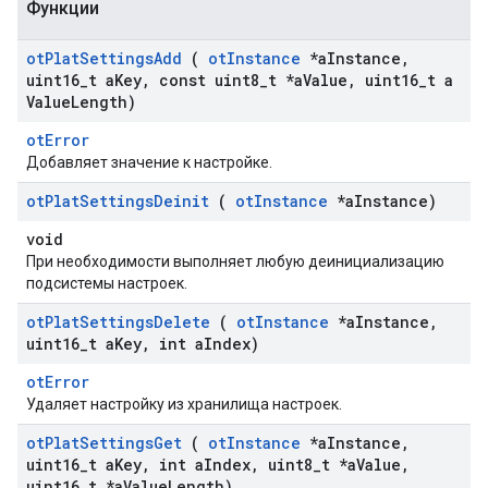
Функции
ot
Plat
Settings
Add
(
ot
Instance
*a
Instance
,
uint16
_
t a
Key
,
const uint8
_
t *a
Value
,
uint16
_
t a
Value
Length)
otError
Добавляет значение к настройке.
ot
Plat
Settings
Deinit
(
ot
Instance
*a
Instance)
void
При необходимости выполняет любую деинициализацию
подсистемы настроек.
ot
Plat
Settings
Delete
(
ot
Instance
*a
Instance
,
uint16
_
t a
Key
,
int a
Index)
otError
Удаляет настройку из хранилища настроек.
ot
Plat
Settings
Get
(
ot
Instance
*a
Instance
,
uint16
_
t a
Key
,
int a
Index
,
uint8
_
t *a
Value
,
uint16
_
t *a
Value
Length)