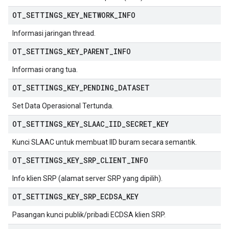
OT
_
SETTINGS
_
KEY
_
NETWORK
_
INFO
Informasi jaringan thread.
OT
_
SETTINGS
_
KEY
_
PARENT
_
INFO
Informasi orang tua.
OT
_
SETTINGS
_
KEY
_
PENDING
_
DATASET
Set Data Operasional Tertunda.
OT
_
SETTINGS
_
KEY
_
SLAAC
_
IID
_
SECRET
_
KEY
Kunci SLAAC untuk membuat IID buram secara semantik.
OT
_
SETTINGS
_
KEY
_
SRP
_
CLIENT
_
INFO
Info klien SRP (alamat server SRP yang dipilih).
OT
_
SETTINGS
_
KEY
_
SRP
_
ECDSA
_
KEY
Pasangan kunci publik/pribadi ECDSA klien SRP.