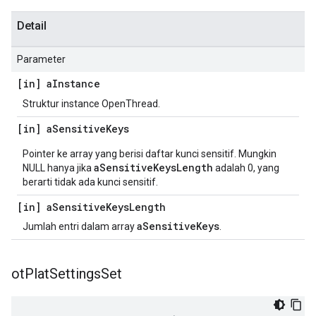
Detail
Parameter
[in] a
Instance
Struktur instance OpenThread.
[in] a
Sensitive
Keys
Pointer ke array yang berisi daftar kunci sensitif. Mungkin
aSensitiveKeysLength
NULL hanya jika
adalah 0, yang
berarti tidak ada kunci sensitif.
[in] a
Sensitive
Keys
Length
aSensitiveKeys
Jumlah entri dalam array
.
ot
Plat
Settings
Set