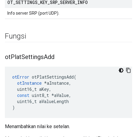
OT
_
SETTINGS
_
KEY
_
SRP
_
SERVER
_
INFO
Info server SRP (port UDP).
Fungsi
ot
Plat
Settings
Add
otError
 otPlatSettingsAdd
(
otInstance
*
aInstance
,
  uint16_t aKey
,
const
 uint8_t 
*
aValue
,
  uint16_t aValueLength
)
Menambahkan nilai ke setelan.