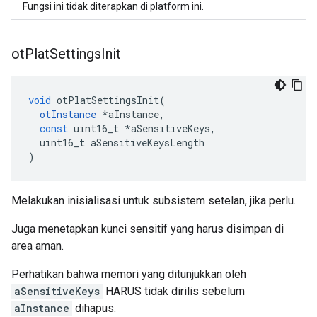
Fungsi ini tidak diterapkan di platform ini.
ot
Plat
Settings
Init
void
 otPlatSettingsInit
(
otInstance
*
aInstance
,
const
 uint16_t 
*
aSensitiveKeys
,
  uint16_t aSensitiveKeysLength
)
Melakukan inisialisasi untuk subsistem setelan, jika perlu.
Juga menetapkan kunci sensitif yang harus disimpan di
area aman.
Perhatikan bahwa memori yang ditunjukkan oleh
aSensitiveKeys
HARUS tidak dirilis sebelum
aInstance
dihapus.