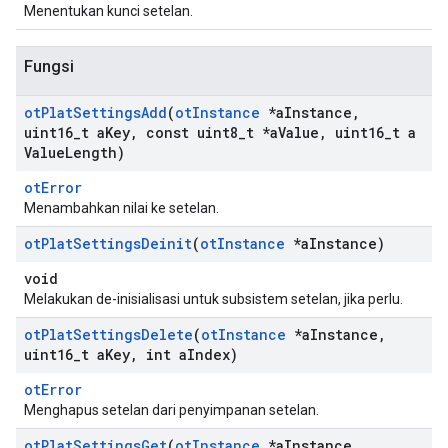
Menentukan kunci setelan.
Fungsi
ot
Plat
Settings
Add
(
ot
Instance
*a
Instance
,
uint16
_
t a
Key
,
const uint8
_
t *a
Value
,
uint16
_
t a
Value
Length)
otError
Menambahkan nilai ke setelan.
ot
Plat
Settings
Deinit
(
ot
Instance
*a
Instance)
void
Melakukan de-inisialisasi untuk subsistem setelan, jika perlu.
ot
Plat
Settings
Delete
(
ot
Instance
*a
Instance
,
uint16
_
t a
Key
,
int a
Index)
otError
Menghapus setelan dari penyimpanan setelan.
ot
Plat
Settings
Get
(
ot
Instance
*a
Instance
,