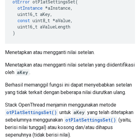
otError
 otPlatSettingsSet
(
otInstance
*
aInstance
,
  uint16_t aKey
,
const
 uint8_t 
*
aValue
,
  uint16_t aValueLength
)
Menetapkan atau mengganti nilai setelan.
Menetapkan atau mengganti nilai setelan yang diidentifikasi
oleh
aKey
.
Berhasil memanggil fungsi ini dapat menyebabkan setelan
yang tidak terkait dengan beberapa nilai diurutkan ulang.
Stack OpenThread menjamin menggunakan metode
otPlatSettingsSet()
untuk
aKey
yang telah ditetapkan
sebelumnya menggunakan
otPlatSettingsSet()
(yaitu,
berisi nilai tunggal) atau kosong dan/atau dihapus
sepenuhnya (tidak berisi nilai).