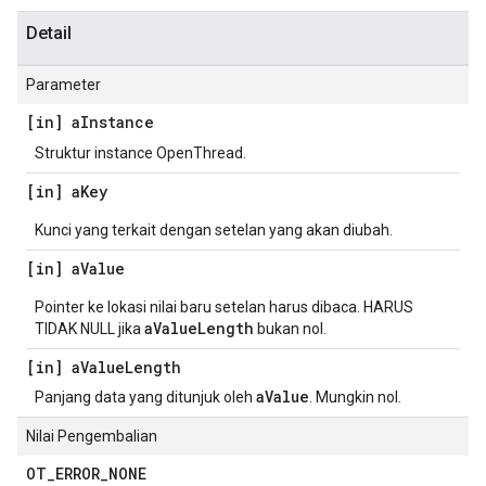
Detail
Parameter
[in] a
Instance
Struktur instance OpenThread.
[in] a
Key
Kunci yang terkait dengan setelan yang akan diubah.
[in] a
Value
Pointer ke lokasi nilai baru setelan harus dibaca. HARUS
aValueLength
TIDAK NULL jika
bukan nol.
[in] a
Value
Length
aValue
Panjang data yang ditunjuk oleh
. Mungkin nol.
Nilai Pengembalian
OT
_
ERROR
_
NONE