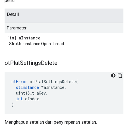
perlu.
Detail
Parameter
[in] a
Instance
Struktur instance OpenThread.
ot
Plat
Settings
Delete
otError
 otPlatSettingsDelete
(
otInstance
*
aInstance
,
  uint16_t aKey
,
int
 aIndex
)
Menghapus setelan dari penyimpanan setelan.