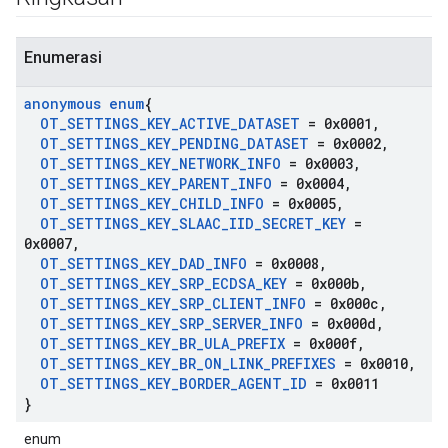
Enumerasi
anonymous enum
{
OT
_
SETTINGS
_
KEY
_
ACTIVE
_
DATASET
= 0x0001
,
OT
_
SETTINGS
_
KEY
_
PENDING
_
DATASET
= 0x0002
,
OT
_
SETTINGS
_
KEY
_
NETWORK
_
INFO
= 0x0003
,
OT
_
SETTINGS
_
KEY
_
PARENT
_
INFO
= 0x0004
,
OT
_
SETTINGS
_
KEY
_
CHILD
_
INFO
= 0x0005
,
OT
_
SETTINGS
_
KEY
_
SLAAC
_
IID
_
SECRET
_
KEY
=
0x0007
,
OT
_
SETTINGS
_
KEY
_
DAD
_
INFO
= 0x0008
,
OT
_
SETTINGS
_
KEY
_
SRP
_
ECDSA
_
KEY
= 0x000b
,
OT
_
SETTINGS
_
KEY
_
SRP
_
CLIENT
_
INFO
= 0x000c
,
OT
_
SETTINGS
_
KEY
_
SRP
_
SERVER
_
INFO
= 0x000d
,
OT
_
SETTINGS
_
KEY
_
BR
_
ULA
_
PREFIX
= 0x000f
,
OT
_
SETTINGS
_
KEY
_
BR
_
ON
_
LINK
_
PREFIXES
= 0x0010
,
OT
_
SETTINGS
_
KEY
_
BORDER
_
AGENT
_
ID
= 0x0011
}
enum