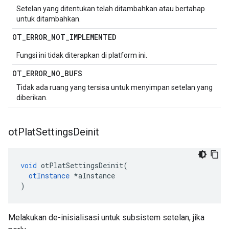
Setelan yang ditentukan telah ditambahkan atau bertahap
untuk ditambahkan.
OT
_
ERROR
_
NOT
_
IMPLEMENTED
Fungsi ini tidak diterapkan di platform ini.
OT
_
ERROR
_
NO
_
BUFS
Tidak ada ruang yang tersisa untuk menyimpan setelan yang
diberikan.
ot
Plat
Settings
Deinit
void
 otPlatSettingsDeinit
(
otInstance
*
aInstance
)
Melakukan de-inisialisasi untuk subsistem setelan, jika