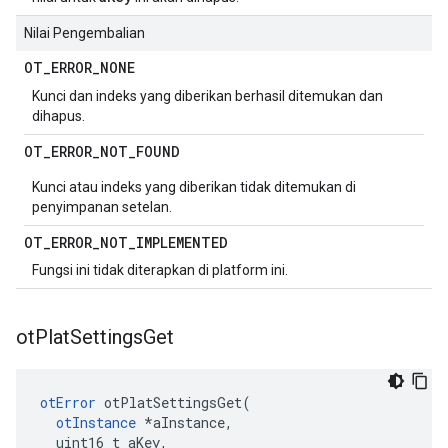
Nilai Pengembalian
OT
_
ERROR
_
NONE
Kunci dan indeks yang diberikan berhasil ditemukan dan
dihapus.
OT
_
ERROR
_
NOT
_
FOUND
Kunci atau indeks yang diberikan tidak ditemukan di
penyimpanan setelan.
OT
_
ERROR
_
NOT
_
IMPLEMENTED
Fungsi ini tidak diterapkan di platform ini.
ot
Plat
Settings
Get
otError
 otPlatSettingsGet
(
otInstance
*
aInstance
,
  uint16_t aKey
,