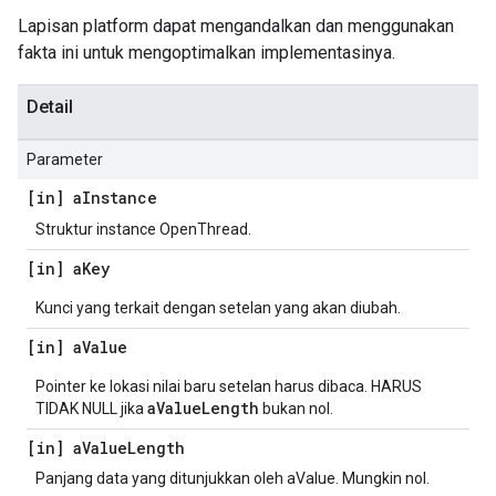
Lapisan platform dapat mengandalkan dan menggunakan
fakta ini untuk mengoptimalkan implementasinya.
Detail
Parameter
[in] a
Instance
Struktur instance OpenThread.
[in] a
Key
Kunci yang terkait dengan setelan yang akan diubah.
[in] a
Value
Pointer ke lokasi nilai baru setelan harus dibaca. HARUS
aValueLength
TIDAK NULL jika
bukan nol.
[in] a
Value
Length
Panjang data yang ditunjukkan oleh aValue. Mungkin nol.