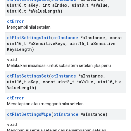
uint16
_
t a
Key
,
int a
Index
,
uint8
_
t *a
Value
,
uint16
_
t *a
Value
Length)
otError
Mengambil nilai setelan.
ot
Plat
Settings
Init
(
ot
Instance
*a
Instance
,
const
uint16
_
t *a
Sensitive
Keys
,
uint16
_
t a
Sensitive
Keys
Length)
void
Melakukan inisialisasi untuk subsistem setelan, jika perlu.
ot
Plat
Settings
Set
(
ot
Instance
*a
Instance
,
uint16
_
t a
Key
,
const uint8
_
t *a
Value
,
uint16
_
t a
Value
Length)
otError
Menetapkan atau mengganti nilai setelan.
ot
Plat
Settings
Wipe
(
ot
Instance
*a
Instance)
void
Menghapus semua setelan dari penyimpanan setelan.