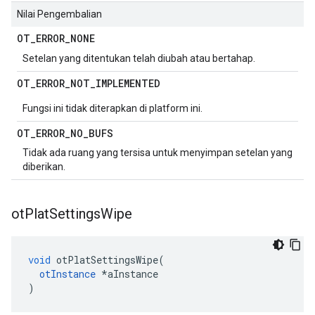
Nilai Pengembalian
OT
_
ERROR
_
NONE
Setelan yang ditentukan telah diubah atau bertahap.
OT
_
ERROR
_
NOT
_
IMPLEMENTED
Fungsi ini tidak diterapkan di platform ini.
OT
_
ERROR
_
NO
_
BUFS
Tidak ada ruang yang tersisa untuk menyimpan setelan yang
diberikan.
ot
Plat
Settings
Wipe
void
 otPlatSettingsWipe
(
otInstance
*
aInstance
)