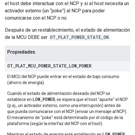
el host debe interactuar con el NCP y si el host necesita un
activador externo (un “poke”) al NCP para poder
comunicarse con el NCP o no.
Después de un restablecimiento, el estado de alimentación
de la MCU DEBE ser
OT_PLAT_POWER_STATE_ON
.
Propiedades
OT
_
PLAT
_
MCU
_
POWER
_
STATE
_
LOW
_
POWER
El MCU del NCP puede entrar en el estado de bajo consumo
(ahorro de energía).
Cuando el estado de alimentación deseado del NCP se
LOW_POWER
establece en
, se espera que el host "apunte" el NCP
(p.ej., un activador externo, como una interrupción) antes de
que pueda comunicarse con el NCP (enviar un mensaje al NCP).
El mecanismo de "poke" está determinado por el código de la
plataforma (según la interfaz del NCP con el host).
LOW_POWER
Mientras el estado de energía esté establecido en
,