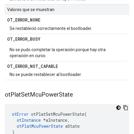
Valores que se muestran
OT
_
ERROR
_
NONE
Se restableció correctamente el bootloader.
OT
_
ERROR
_
BUSY
No se pudo completar la operación porque hay otra
operación en curso.
OT
_
ERROR
_
NOT
_
CAPABLE
No se puede restablecer al bootloader.
ot
Plat
Set
Mcu
Power
State
otError
 otPlatSetMcuPowerState
(
otInstance
*
aInstance
,
otPlatMcuPowerState
 aState
)