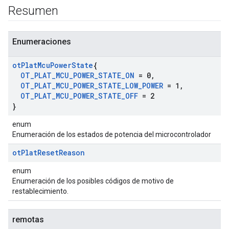
Resumen
Enumeraciones
ot
Plat
Mcu
Power
State
{
OT
_
PLAT
_
MCU
_
POWER
_
STATE
_
ON
= 0
,
OT
_
PLAT
_
MCU
_
POWER
_
STATE
_
LOW
_
POWER
= 1
,
OT
_
PLAT
_
MCU
_
POWER
_
STATE
_
OFF
= 2
}
enum
Enumeración de los estados de potencia del microcontrolador
ot
Plat
Reset
Reason
enum
Enumeración de los posibles códigos de motivo de
restablecimiento.
remotas