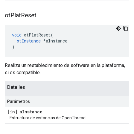
ot
Plat
Reset
void
 otPlatReset
(
otInstance
*
aInstance
)
Realiza un restablecimiento de software en la plataforma,
si es compatible.
Detalles
Parámetros
[in] a
Instance
Estructura de instancias de OpenThread