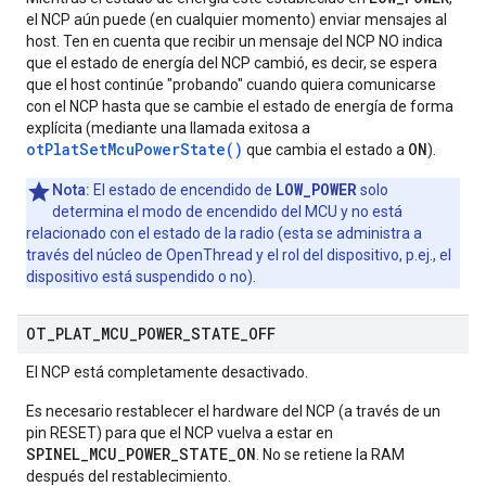
el NCP aún puede (en cualquier momento) enviar mensajes al
host. Ten en cuenta que recibir un mensaje del NCP NO indica
que el estado de energía del NCP cambió, es decir, se espera
que el host continúe "probando" cuando quiera comunicarse
con el NCP hasta que se cambie el estado de energía de forma
explícita (mediante una llamada exitosa a
otPlatSetMcuPowerState()
ON
que cambia el estado a
).
LOW_POWER
Nota:
El estado de encendido de
solo
determina el modo de encendido del MCU y no está
relacionado con el estado de la radio (esta se administra a
través del núcleo de OpenThread y el rol del dispositivo, p.ej., el
dispositivo está suspendido o no).
OT
_
PLAT
_
MCU
_
POWER
_
STATE
_
OFF
El NCP está completamente desactivado.
Es necesario restablecer el hardware del NCP (a través de un
pin RESET) para que el NCP vuelva a estar en
SPINEL_MCU_POWER_STATE_ON
. No se retiene la RAM
después del restablecimiento.