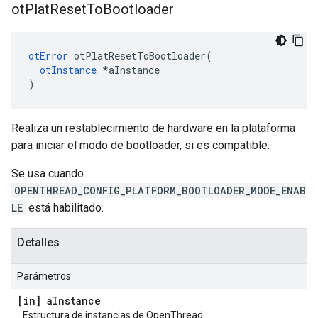
ot
Plat
Reset
To
Bootloader
otError
 otPlatResetToBootloader
(
otInstance
*
aInstance
)
Realiza un restablecimiento de hardware en la plataforma
para iniciar el modo de bootloader, si es compatible.
Se usa cuando
OPENTHREAD_CONFIG_PLATFORM_BOOTLOADER_MODE_ENAB
LE
está habilitado.
Detalles
Parámetros
[in] a
Instance
Estructura de instancias de OpenThread