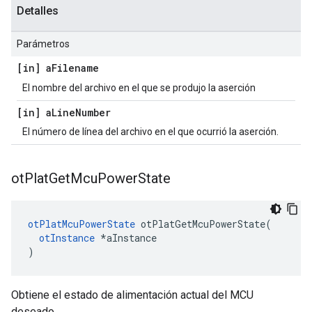
Detalles
Parámetros
[in] a
Filename
El nombre del archivo en el que se produjo la aserción
[in] a
Line
Number
El número de línea del archivo en el que ocurrió la aserción.
ot
Plat
Get
Mcu
Power
State
otPlatMcuPowerState
 otPlatGetMcuPowerState
(
otInstance
*
aInstance
)
Obtiene el estado de alimentación actual del MCU
deseado.