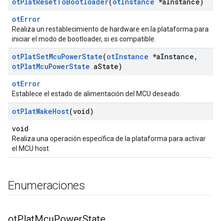
ot
Plat
Reset
To
Bootloader
(
ot
Instance
*a
Instance)
otError
Realiza un restablecimiento de hardware en la plataforma para
iniciar el modo de bootloader, si es compatible.
ot
Plat
Set
Mcu
Power
State
(
ot
Instance
*a
Instance
,
ot
Plat
Mcu
Power
State
a
State)
otError
Establece el estado de alimentación del MCU deseado.
ot
Plat
Wake
Host
(void)
void
Realiza una operación específica de la plataforma para activar
el MCU host.
Enumeraciones
ot
Plat
Mcu
Power
State