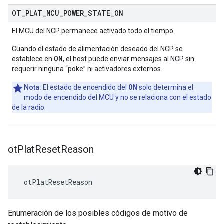
OT
_
PLAT
_
MCU
_
POWER
_
STATE
_
ON
El MCU del NCP permanece activado todo el tiempo.
Cuando el estado de alimentación deseado del NCP se
ON
establece en
, el host puede enviar mensajes al NCP sin
requerir ninguna “poke” ni activadores externos.
ON
Nota:
El estado de encendido del
solo determina el
modo de encendido del MCU y no se relaciona con el estado
de la radio.
ot
Plat
Reset
Reason
 otPlatResetReason
Enumeración de los posibles códigos de motivo de