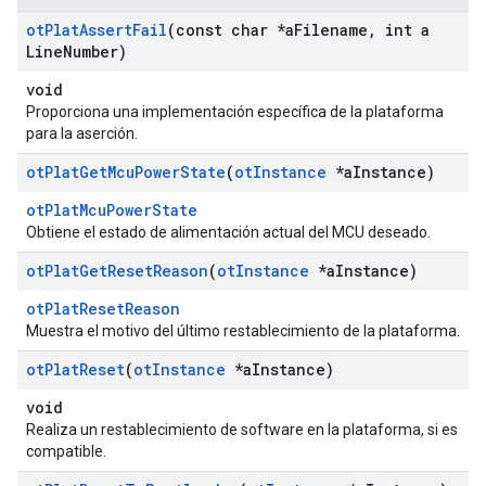
ot
Plat
Assert
Fail
(const char *a
Filename
,
int a
Line
Number)
void
Proporciona una implementación específica de la plataforma
para la aserción.
ot
Plat
Get
Mcu
Power
State
(
ot
Instance
*a
Instance)
otPlatMcuPowerState
Obtiene el estado de alimentación actual del MCU deseado.
ot
Plat
Get
Reset
Reason
(
ot
Instance
*a
Instance)
otPlatResetReason
Muestra el motivo del último restablecimiento de la plataforma.
ot
Plat
Reset
(
ot
Instance
*a
Instance)
void
Realiza un restablecimiento de software en la plataforma, si es
compatible.