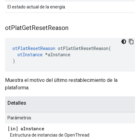
El estado actual de la energía.
ot
Plat
Get
Reset
Reason
otPlatResetReason
 otPlatGetResetReason
(
otInstance
*
aInstance
)
Muestra el motivo del último restablecimiento de la
plataforma.
Detalles
Parámetros
[in] a
Instance
Estructura de instancias de OpenThread