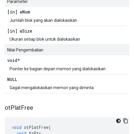
Parameter
[in] a
Num
Jumlah blok yang akan dialokasikan
[in] a
Size
Ukuran setiap blok untuk dialokasikan
Nilai Pengembalian
void*
Pointer ke bagian depan memori yang dialokasikan
NULL
Gagal mengalokasikan memori yang diminta.
ot
Plat
Free
void
 otPlatFree
(
void
*
aPtr