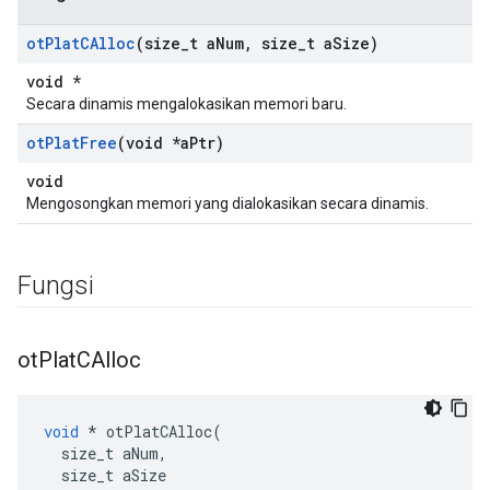
ot
Plat
CAlloc
(size
_
t a
Num
,
size
_
t a
Size)
void *
Secara dinamis mengalokasikan memori baru.
ot
Plat
Free
(void *a
Ptr)
void
Mengosongkan memori yang dialokasikan secara dinamis.
Fungsi
ot
Plat
CAlloc
void
*
 otPlatCAlloc
(
  size_t aNum
,
  size_t aSize