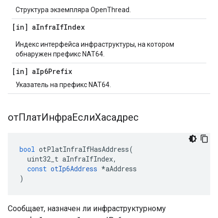
Структура экземпляра OpenThread.
[in] a
Infra
If
Index
Индекс интерфейса инфраструктуры, на котором
обнаружен префикс NAT64.
[in] a
Ip6Prefix
Указатель на префикс NAT64.
отПлатИнфраЕслиХасадрес
bool
 otPlatInfraIfHasAddress
(
  uint32_t aInfraIfIndex
,
const
otIp6Address
*
aAddress
)
Сообщает, назначен ли инфраструктурному