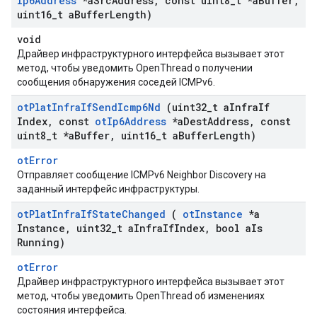
Ip6Address
*a
Src
Address
,
const uint8
_
t *a
Buffer
,
uint16
_
t a
Buffer
Length)
void
Драйвер инфраструктурного интерфейса вызывает этот
метод, чтобы уведомить OpenThread о получении
сообщения обнаружения соседей ICMPv6.
ot
Plat
Infra
If
Send
Icmp6Nd
(uint32
_
t a
Infra
If
Index
,
const
ot
Ip6Address
*a
Dest
Address
,
const
uint8
_
t *a
Buffer
,
uint16
_
t a
Buffer
Length)
otError
Отправляет сообщение ICMPv6 Neighbor Discovery на
заданный интерфейс инфраструктуры.
ot
Plat
Infra
If
State
Changed
(
ot
Instance
*a
Instance
,
uint32
_
t a
Infra
If
Index
,
bool a
Is
Running)
otError
Драйвер инфраструктурного интерфейса вызывает этот
метод, чтобы уведомить OpenThread об изменениях
состояния интерфейса.