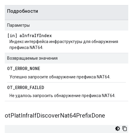
Подробности
Параметры
[in] a
Infra
If
Index
Индекс интерфейса инфраструктуры для обнаружения
префикса NAT64.
Возвращаемые значения
OT
_
ERROR
_
NONE
Успешно запросите обнаружение префикса NAT64.
OT
_
ERROR
_
FAILED
Не удалось запросить обнаружение префикса NAT64.
ot
Plat
Infra
If
Discover
Nat64Prefix
Done