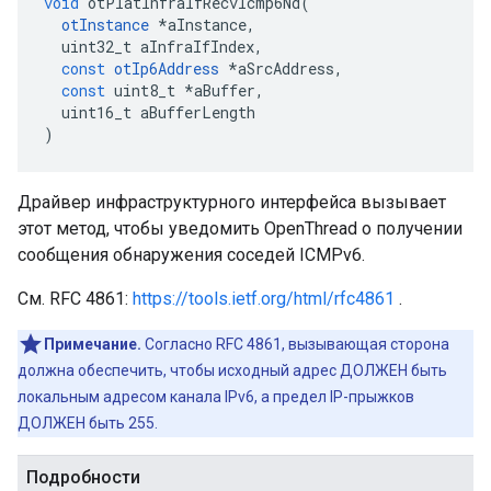
void
 otPlatInfraIfRecvIcmp6Nd
(
otInstance
*
aInstance
,
  uint32_t aInfraIfIndex
,
const
otIp6Address
*
aSrcAddress
,
const
 uint8_t 
*
aBuffer
,
  uint16_t aBufferLength
)
Драйвер инфраструктурного интерфейса вызывает
этот метод, чтобы уведомить OpenThread о получении
сообщения обнаружения соседей ICMPv6.
См. RFC 4861:
https://tools.ietf.org/html/rfc4861
.
Примечание.
Согласно RFC 4861, вызывающая сторона
должна обеспечить, чтобы исходный адрес ДОЛЖЕН быть
локальным адресом канала IPv6, а предел IP-прыжков
ДОЛЖЕН быть 255.
Подробности