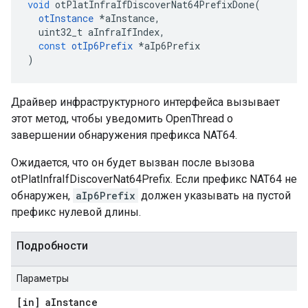
void
 otPlatInfraIfDiscoverNat64PrefixDone
(
otInstance
*
aInstance
,
  uint32_t aInfraIfIndex
,
const
otIp6Prefix
*
aIp6Prefix
)
Драйвер инфраструктурного интерфейса вызывает
этот метод, чтобы уведомить OpenThread о
завершении обнаружения префикса NAT64.
Ожидается, что он будет вызван после вызова
otPlatInfraIfDiscoverNat64Prefix. Если префикс NAT64 не
обнаружен,
aIp6Prefix
должен указывать на пустой
префикс нулевой длины.
Подробности
Параметры
[in] a
Instance