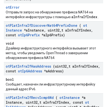
otError
Отправьте запрос на обнаружение префикса NAT64 на
aInfraIfIndex
интерфейсе инфраструктуры с помощью
.
ot
Plat
Infra
If
Discover
Nat64Prefix
Done
(
ot
Instance
*a
Instance
,
uint32
_
t a
Infra
If
Index
,
const
ot
Ip6Prefix
*a
Ip6Prefix)
void
Драйвер инфраструктурного интерфейса вызывает этот
метод, чтобы уведомить OpenThread о завершении
обнаружения префикса NAT64.
ot
Plat
Infra
If
Has
Address
(uint32
_
t a
Infra
If
Index
,
const
ot
Ip6Address
*a
Address)
bool
Сообщает, назначен ли инфраструктурному интерфейсу
данный адрес IPv6.
ot
Plat
Infra
If
Recv
Icmp6Nd
(
ot
Instance
*a
Instance
,
uint32
_
t a
Infra
If
Index
,
const
ot