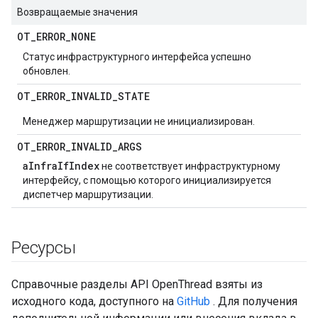
Возвращаемые значения
OT
_
ERROR
_
NONE
Статус инфраструктурного интерфейса успешно
обновлен.
OT
_
ERROR
_
INVALID
_
STATE
Менеджер маршрутизации не инициализирован.
OT
_
ERROR
_
INVALID
_
ARGS
aInfraIfIndex
не соответствует инфраструктурному
интерфейсу, с помощью которого инициализируется
диспетчер маршрутизации.
Ресурсы
Справочные разделы API OpenThread взяты из
исходного кода, доступного на
GitHub
. Для получения