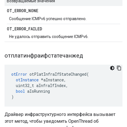
Возвращаемые значения
OT
_
ERROR
_
NONE
Сообщение ICMPv6 успешно отправлено.
OT
_
ERROR
_
FAILED
Не удалось отправить сообщение ICMPv6.
отплатинфраифстатечанжед
otError
 otPlatInfraIfStateChanged
(
otInstance
*
aInstance
,
  uint32_t aInfraIfIndex
,
bool
 aIsRunning
)
Драйвер инфраструктурного интерфейса вызывает
этот метод, чтобы уведомить OpenThread об