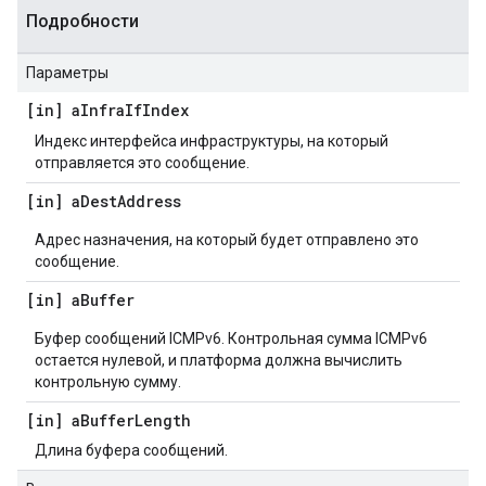
Подробности
Параметры
[in] a
Infra
If
Index
Индекс интерфейса инфраструктуры, на который
отправляется это сообщение.
[in] a
Dest
Address
Адрес назначения, на который будет отправлено это
сообщение.
[in] a
Buffer
Буфер сообщений ICMPv6. Контрольная сумма ICMPv6
остается нулевой, и платформа должна вычислить
контрольную сумму.
[in] a
Buffer
Length
Длина буфера сообщений.