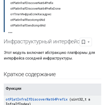
otPlatInfraIfDiscoverNat64Prefix
otPlatInfraIfDiscoverNat64PrefixDone
отПлатИнфраЕслиХасадрес
otPlatInfraIfRecvIcmp6Nd
otPlatInfraIfSendIcmp6Nd
Инфраструктурный интерфейс
Этот модуль включает абстракцию платформы для
интерфейса соседней инфраструктуры.
Краткое содержание
Функции
ot
Plat
Infra
If
Discover
Nat64Prefix
(uint32
_
t a
Infra
If
Index)