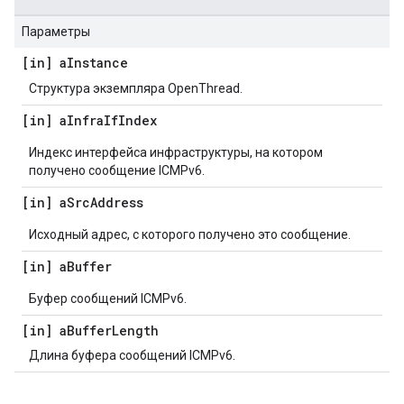
Параметры
[in] a
Instance
Структура экземпляра OpenThread.
[in] a
Infra
If
Index
Индекс интерфейса инфраструктуры, на котором
получено сообщение ICMPv6.
[in] a
Src
Address
Исходный адрес, с которого получено это сообщение.
[in] a
Buffer
Буфер сообщений ICMPv6.
[in] a
Buffer
Length
Длина буфера сообщений ICMPv6.