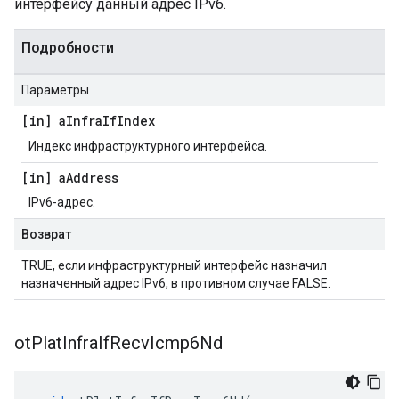
интерфейсу данный адрес IPv6.
Подробности
Параметры
[in] a
Infra
If
Index
Индекс инфраструктурного интерфейса.
[in] a
Address
IPv6-адрес.
Возврат
TRUE, если инфраструктурный интерфейс назначил
назначенный адрес IPv6, в противном случае FALSE.
ot
Plat
Infra
If
Recv
Icmp6Nd