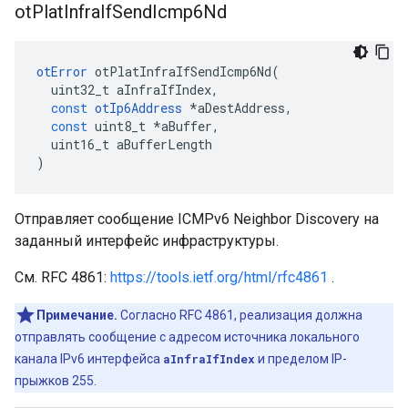
ot
Plat
Infra
If
Send
Icmp6Nd
otError
 otPlatInfraIfSendIcmp6Nd
(
  uint32_t aInfraIfIndex
,
const
otIp6Address
*
aDestAddress
,
const
 uint8_t 
*
aBuffer
,
  uint16_t aBufferLength
)
Отправляет сообщение ICMPv6 Neighbor Discovery на
заданный интерфейс инфраструктуры.
См. RFC 4861:
https://tools.ietf.org/html/rfc4861
.
Примечание.
Согласно RFC 4861, реализация должна
отправлять сообщение с адресом источника локального
канала IPv6 интерфейса
aInfraIfIndex
и пределом IP-
прыжков 255.