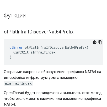
Функции
ot
Plat
Infra
If
Discover
Nat64Prefix
otError
 otPlatInfraIfDiscoverNat64Prefix
(
  uint32_t aInfraIfIndex
)
Отправьте запрос на обнаружение префикса NAT64 на
интерфейсе инфраструктуры с помощью
aInfraIfIndex
.
OpenThread будет периодически вызывать этот метод,
чтобы отслеживать наличие или изменение префикса
NAT64.