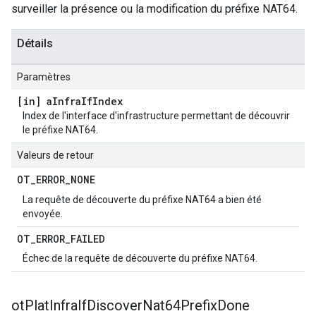
surveiller la présence ou la modification du préfixe NAT64.
Détails
Paramètres
[in] a
Infra
If
Index
Index de l'interface d'infrastructure permettant de découvrir
le préfixe NAT64.
Valeurs de retour
OT
_
ERROR
_
NONE
La requête de découverte du préfixe NAT64 a bien été
envoyée.
OT
_
ERROR
_
FAILED
Échec de la requête de découverte du préfixe NAT64.
ot
Plat
Infra
If
Discover
Nat64Prefix
Done