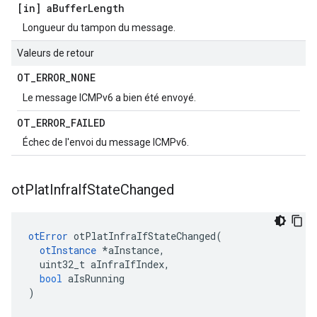
[in] a
Buffer
Length
Longueur du tampon du message.
Valeurs de retour
OT
_
ERROR
_
NONE
Le message ICMPv6 a bien été envoyé.
OT
_
ERROR
_
FAILED
Échec de l'envoi du message ICMPv6.
ot
Plat
Infra
If
State
Changed
otError
 otPlatInfraIfStateChanged
(
otInstance
*
aInstance
,
  uint32_t aInfraIfIndex
,
bool
 aIsRunning
)