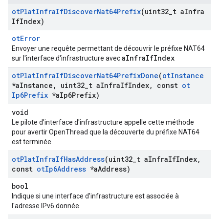
ot
Plat
Infra
If
Discover
Nat64Prefix
(uint32
_
t a
Infra
If
Index)
otError
Envoyer une requête permettant de découvrir le préfixe NAT64
aInfraIfIndex
sur l'interface d'infrastructure avec
ot
Plat
Infra
If
Discover
Nat64Prefix
Done
(
ot
Instance
*a
Instance
,
uint32
_
t a
Infra
If
Index
,
const
ot
Ip6Prefix
*a
Ip6Prefix)
void
Le pilote d'interface d'infrastructure appelle cette méthode
pour avertir OpenThread que la découverte du préfixe NAT64
est terminée.
ot
Plat
Infra
If
Has
Address
(uint32
_
t a
Infra
If
Index
,
const
ot
Ip6Address
*a
Address)
bool
Indique si une interface d'infrastructure est associée à
l'adresse IPv6 donnée.