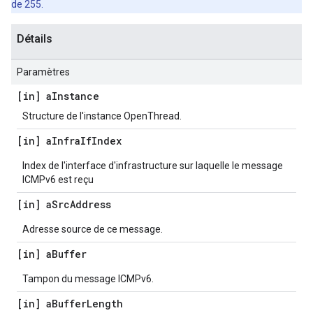
de 255.
Détails
Paramètres
[in] a
Instance
Structure de l'instance OpenThread.
[in] a
Infra
If
Index
Index de l'interface d'infrastructure sur laquelle le message
ICMPv6 est reçu
[in] a
Src
Address
Adresse source de ce message.
[in] a
Buffer
Tampon du message ICMPv6.
[in] a
Buffer
Length