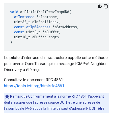
void
 otPlatInfraIfRecvIcmp6Nd
(
otInstance
*
aInstance
,
  uint32_t aInfraIfIndex
,
const
otIp6Address
*
aSrcAddress
,
const
 uint8_t 
*
aBuffer
,
  uint16_t aBufferLength
)
Le pilote d'interface d'infrastructure appelle cette méthode
pour avertir OpenThread qu'un message ICMPv6 Neighbor
Discovery a été reçu.
Consultez le document RFC 4861:
https://tools.ietf.org/html/rfc4861
.
Remarque
:Conformément à la norme RFC 4861, l'appelant
doit s'assurer que l'adresse source DOIT être une adresse de
liaison locale IPv6 et que la limite de saut d'adresse IP DOIT être