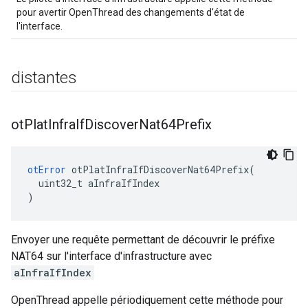
pour avertir OpenThread des changements d'état de
l'interface.
distantes
ot
Plat
Infra
If
Discover
Nat64Prefix
otError
 otPlatInfraIfDiscoverNat64Prefix
(
  uint32_t aInfraIfIndex
)
Envoyer une requête permettant de découvrir le préfixe
NAT64 sur l'interface d'infrastructure avec
aInfraIfIndex
OpenThread appelle périodiquement cette méthode pour