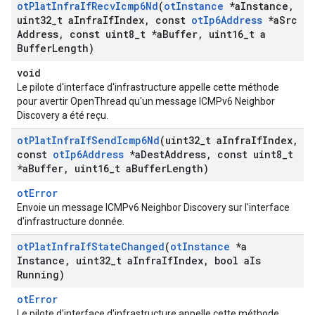
ot
Plat
Infra
If
Recv
Icmp6Nd
(
ot
Instance
*a
Instance
,
uint32
_
t a
Infra
If
Index
,
const
ot
Ip6Address
*a
Src
Address
,
const uint8
_
t *a
Buffer
,
uint16
_
t a
Buffer
Length)
void
Le pilote d'interface d'infrastructure appelle cette méthode
pour avertir OpenThread qu'un message ICMPv6 Neighbor
Discovery a été reçu.
ot
Plat
Infra
If
Send
Icmp6Nd
(uint32
_
t a
Infra
If
Index
,
const
ot
Ip6Address
*a
Dest
Address
,
const uint8
_
t
*a
Buffer
,
uint16
_
t a
Buffer
Length)
otError
Envoie un message ICMPv6 Neighbor Discovery sur l'interface
d'infrastructure donnée.
ot
Plat
Infra
If
State
Changed
(
ot
Instance
*a
Instance
,
uint32
_
t a
Infra
If
Index
,
bool a
Is
Running)
otError
Le pilote d'interface d'infrastructure appelle cette méthode