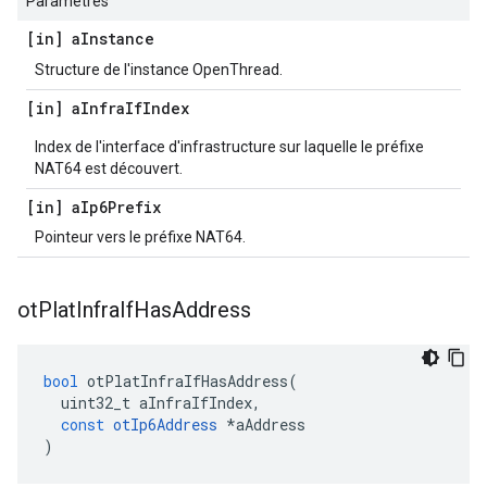
Paramètres
[in] a
Instance
Structure de l'instance OpenThread.
[in] a
Infra
If
Index
Index de l'interface d'infrastructure sur laquelle le préfixe
NAT64 est découvert.
[in] a
Ip6Prefix
Pointeur vers le préfixe NAT64.
ot
Plat
Infra
If
Has
Address
bool
 otPlatInfraIfHasAddress
(
  uint32_t aInfraIfIndex
,
const
otIp6Address
*
aAddress
)