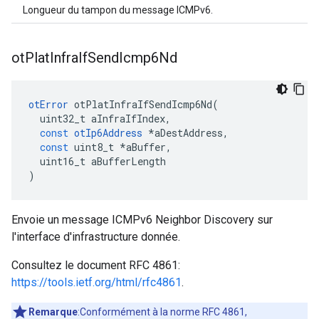
Longueur du tampon du message ICMPv6.
ot
Plat
Infra
If
Send
Icmp6Nd
otError
 otPlatInfraIfSendIcmp6Nd
(
  uint32_t aInfraIfIndex
,
const
otIp6Address
*
aDestAddress
,
const
 uint8_t 
*
aBuffer
,
  uint16_t aBufferLength
)
Envoie un message ICMPv6 Neighbor Discovery sur
l'interface d'infrastructure donnée.
Consultez le document RFC 4861:
https://tools.ietf.org/html/rfc4861
.
Remarque
:Conformément à la norme RFC 4861,