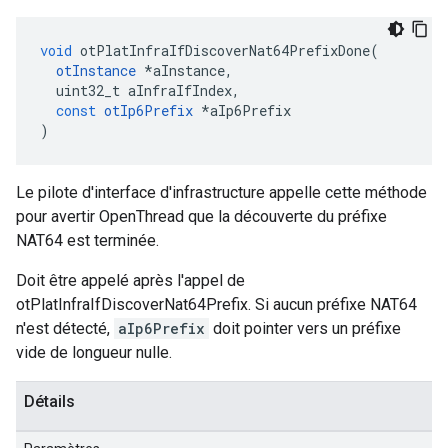
void
 otPlatInfraIfDiscoverNat64PrefixDone
(
otInstance
*
aInstance
,
  uint32_t aInfraIfIndex
,
const
otIp6Prefix
*
aIp6Prefix
)
Le pilote d'interface d'infrastructure appelle cette méthode
pour avertir OpenThread que la découverte du préfixe
NAT64 est terminée.
Doit être appelé après l'appel de
otPlatInfraIfDiscoverNat64Prefix. Si aucun préfixe NAT64
n'est détecté,
aIp6Prefix
doit pointer vers un préfixe
vide de longueur nulle.
Détails