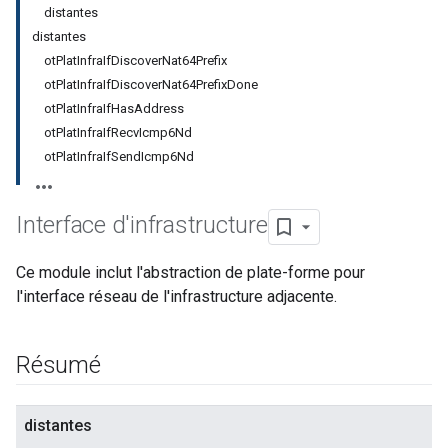
distantes
distantes
otPlatInfraIfDiscoverNat64Prefix
otPlatInfraIfDiscoverNat64PrefixDone
otPlatInfraIfHasAddress
otPlatInfraIfRecvIcmp6Nd
otPlatInfraIfSendIcmp6Nd
Interface d'infrastructure
Ce module inclut l'abstraction de plate-forme pour
l'interface réseau de l'infrastructure adjacente.
Résumé
distantes