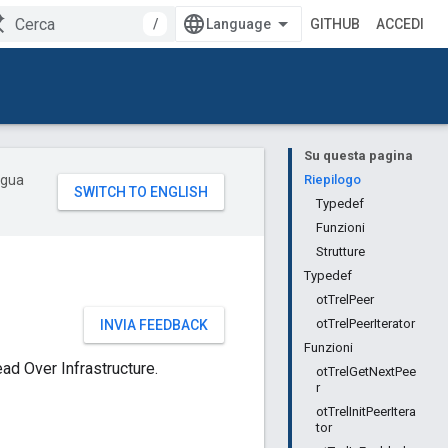
/
GITHUB
ACCEDI
Su questa pagina
ingua
Riepilogo
Typedef
Funzioni
Strutture
Typedef
otTrelPeer
otTrelPeerIterator
INVIA FEEDBACK
Funzioni
ad Over Infrastructure.
otTrelGetNextPee
r
otTrelInitPeerItera
tor