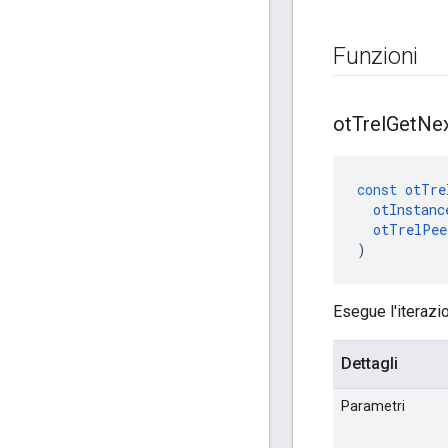
Funzioni
ot
Trel
Get
Ne
const
otTre
otInstanc
otTrelPee
)
Esegue l'iterazi
Dettagli
Parametri