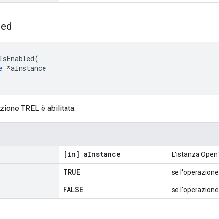
led
IsEnabled
(
e
*
aInstance
zione TREL è abilitata.
[in] a
Instance
L'istanza Open
TRUE
se l'operazione 
FALSE
se l'operazione 