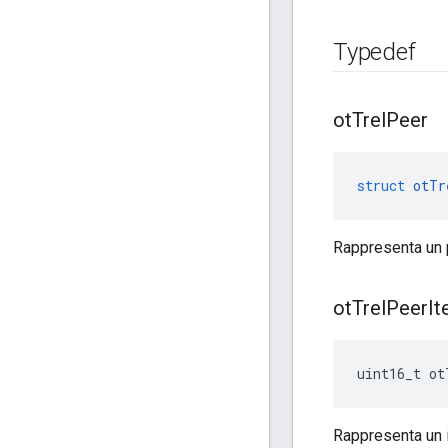
Typedef
ot
Trel
Peer
struct
otTr
Rappresenta un 
ot
Trel
Peer
It
uint16_t ot
Rappresenta un i