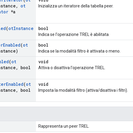
nstance
,
ot
Inizializza un iteratore della tabella peer.
ator
*a
led
(
ot
Instance
bool
Indica se l'operazione TREL è abilitata.
er
Enabled
(
ot
bool
nstance)
Indica se la modalità filtro è attivata o meno.
bled
(
ot
void
nstance
,
bool
Attiva o disattiva l'operazione TREL.
ter
Enabled
(
ot
void
nstance
,
bool
Imposta la modalità filtro (attiva/disattiva i filtri).
Rappresenta un peer TREL.