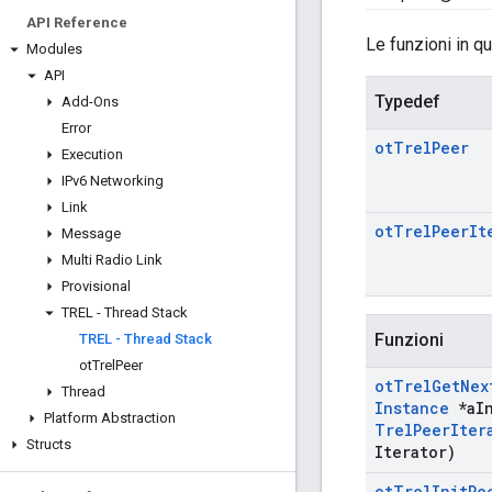
API Reference
Le funzioni in q
Modules
API
Typedef
Add-Ons
Error
ot
Trel
Peer
Execution
IPv6 Networking
Link
ot
Trel
Peer
It
Message
Multi Radio Link
Provisional
TREL - Thread Stack
Funzioni
TREL - Thread Stack
ot
Trel
Peer
ot
Trel
Get
Nex
Thread
Instance
*a
I
Platform Abstraction
Trel
Peer
Iter
Structs
Iterator)
ot
Trel
Init
Pe