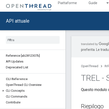
Piattaforme
Guide
API attuale
preferita. Le trad
Reference [ab2812307b]
API Updates
OpenThread
Ri
Deprecated List
TREL - 
CLI Reference
Open
Thread CLI Overview
Questo modulo de
CLI Concepts
CLI Commands
Contribute
Riepilogo