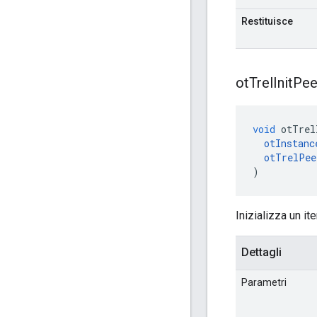
Restituisce
ot
Trel
Init
Pee
void
 otTrel
otInstanc
otTrelPee
)
Inizializza un it
Dettagli
Parametri