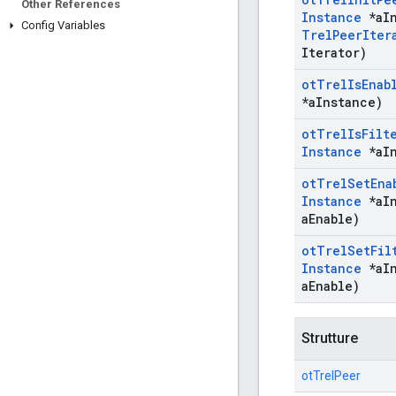
Other References
Instance
*a
I
Config Variables
Trel
Peer
Iter
Iterator)
ot
Trel
Is
Enab
*a
Instance)
ot
Trel
Is
Filt
Instance
*a
I
ot
Trel
Set
Ena
Instance
*a
I
a
Enable)
ot
Trel
Set
Fil
Instance
*a
I
a
Enable)
Strutture
otTrelPeer