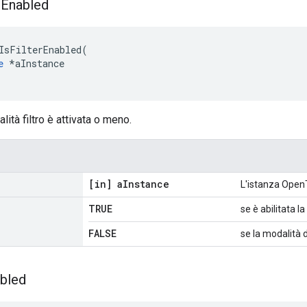
r
Enabled
IsFilterEnabled
(
e
*
aInstance
lità filtro è attivata o meno.
[in] a
Instance
L'istanza Open
TRUE
se è abilitata la
FALSE
se la modalità d
bled