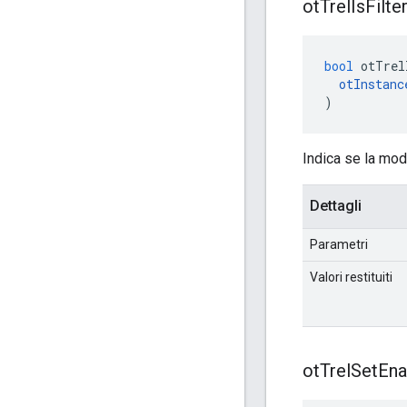
ot
Trel
Is
Filte
bool
 otTrel
otInstanc
)
Indica se la moda
Dettagli
Parametri
Valori restituiti
ot
Trel
Set
Ena