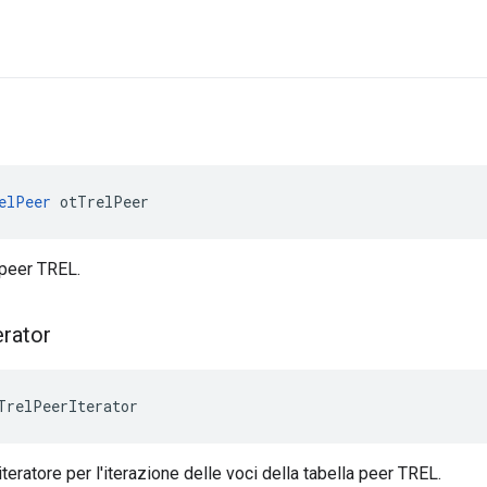
elPeer
 otTrelPeer
peer TREL.
erator
TrelPeerIterator
teratore per l'iterazione delle voci della tabella peer TREL.