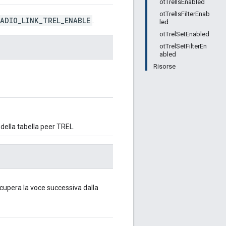
otTrelIsEnabled
otTrelIsFilterEnab
ADIO_LINK_TREL_ENABLE
.
led
otTrelSetEnabled
otTrelSetFilterEn
abled
Risorse
 della tabella peer TREL.
recupera la voce successiva dalla