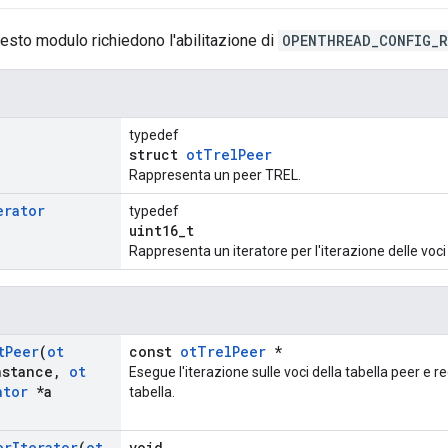
uesto modulo richiedono l'abilitazione di
OPENTHREAD_CONFIG_R
typedef
struct
otTrelPeer
Rappresenta un peer TREL.
erator
typedef
uint16_t
Rappresenta un iteratore per l'iterazione delle voci
t
Peer
(
ot
const
otTrelPeer
*
nstance
,
ot
Esegue l'iterazione sulle voci della tabella peer e 
ator
*a
tabella.
er
Iterator
(
ot
void