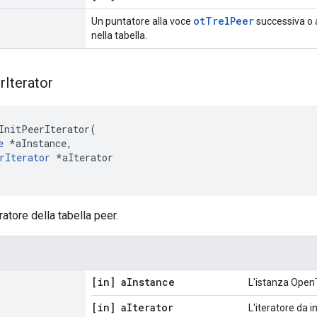
otTrelPeer
Un puntatore alla voce
successiva o
nella tabella.
r
Iterator
InitPeerIterator
(
e
*
aInstance
,
rIterator
*
aIterator
eratore della tabella peer.
[in] a
Instance
L'istanza Open
[in] a
Iterator
L'iteratore da i