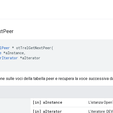
xt
Peer
lPeer
*
 otTrelGetNextPeer
(
e
*
aInstance
,
rIterator
*
aIterator
one sulle voci della tabella peer e recupera la voce successiva dal
[in] a
Instance
L'istanza Open
[in] a
Iterator
L'iteratore. DEV