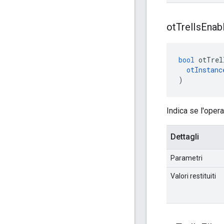
ot
Trel
Is
Enab
bool
 otTrel
otInstanc
)
Indica se l'opera
Dettagli
Parametri
Valori restituiti