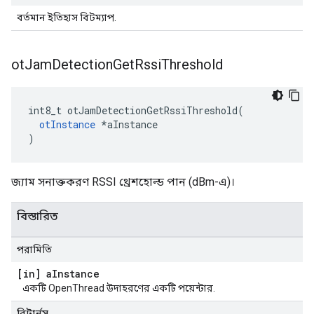
বর্তমান ইতিহাস বিটম্যাপ.
ot
Jam
Detection
Get
Rssi
Threshold
int8_t otJamDetectionGetRssiThreshold
(
otInstance
*
aInstance
)
জ্যাম সনাক্তকরণ RSSI থ্রেশহোল্ড পান (dBm-এ)।
বিস্তারিত
পরামিতি
[in] a
Instance
একটি OpenThread উদাহরণের একটি পয়েন্টার.
রিটার্নস