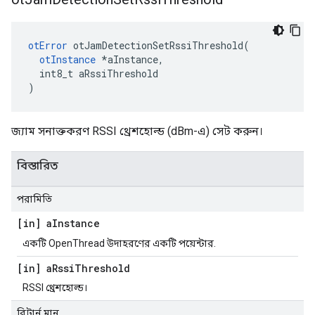
otError
 otJamDetectionSetRssiThreshold
(
otInstance
*
aInstance
,
  int8_t aRssiThreshold
)
জ্যাম সনাক্তকরণ RSSI থ্রেশহোল্ড (dBm-এ) সেট করুন।
বিস্তারিত
পরামিতি
[in] a
Instance
একটি OpenThread উদাহরণের একটি পয়েন্টার.
[in] a
Rssi
Threshold
RSSI থ্রেশহোল্ড।
রিটার্ন মান