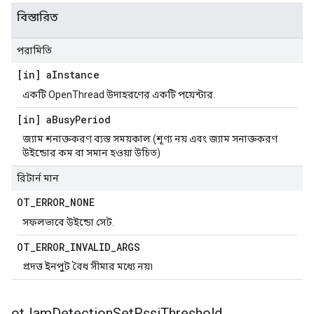
বিস্তারিত
পরামিতি
[in] a
Instance
একটি OpenThread উদাহরণের একটি পয়েন্টার.
[in] a
Busy
Period
জ্যাম শনাক্তকরণ ব্যস্ত সময়কাল (শূণ্য নয় এবং জ্যাম সনাক্তকরণ
উইন্ডোর কম বা সমান হওয়া উচিত)
রিটার্ন মান
OT
_
ERROR
_
NONE
সফলভাবে উইন্ডো সেট.
OT
_
ERROR
_
INVALID
_
ARGS
প্রদত্ত ইনপুট বৈধ সীমার মধ্যে নয়৷
ot
Jam
Detection
Set
Rssi
Threshold