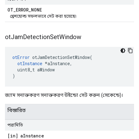
OT
_
ERROR
_
NONE
থ্রেশহোল্ড সফলভাবে সেট করা হয়েছে৷
ot
Jam
Detection
Set
Window
otError
 otJamDetectionSetWindow
(
otInstance
*
aInstance
,
  uint8_t aWindow
)
জ্যাম সনাক্তকরণ সনাক্তকরণ উইন্ডো সেট করুন (সেকেন্ডে)।
বিস্তারিত
পরামিতি
[in] a
Instance