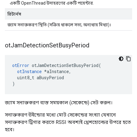
একটি OpenThread উদাহরণের একটি পয়েন্টার.
রিটার্নস
জ্যাম সনাক্তকরণ স্থিতি (সক্রিয় থাকলে সত্য, অন্যথায় মিথ্যা)।
ot
Jam
Detection
Set
Busy
Period
otError
 otJamDetectionSetBusyPeriod
(
otInstance
*
aInstance
,
  uint8_t aBusyPeriod
)
জ্যাম সনাক্তকরণ ব্যস্ত সময়কাল (সেকেন্ডে) সেট করুন।
সনাক্তকরণ উইন্ডোর মধ্যে মোট সেকেন্ডের সংখ্যা যেখানে
সনাক্তকরণ ট্রিগার করতে RSSI অবশ্যই থ্রেশহোল্ডের উপরে হতে
হবে।