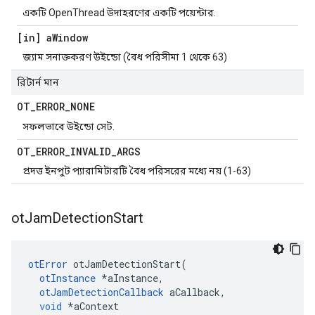
একটি OpenThread উদাহরণের একটি পয়েন্টার.
[in] a
Window
জ্যাম সনাক্তকরণ উইন্ডো (বৈধ পরিসীমা 1 থেকে 63)
রিটার্ন মান
OT
_
ERROR
_
NONE
সফলভাবে উইন্ডো সেট.
OT
_
ERROR
_
INVALID
_
ARGS
প্রদত্ত ইনপুট প্যারামিটারটি বৈধ পরিসরের মধ্যে নয় (1-63)
ot
Jam
Detection
Start
otError
 otJamDetectionStart
(
otInstance
*
aInstance
,
otJamDetectionCallback
 aCallback
,
void
*
aContext