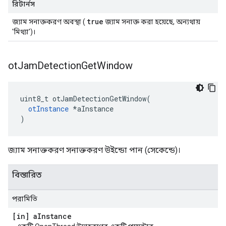
রিটার্নস
true
জ্যাম সনাক্তকরণ অবস্থা (
জ্যাম সনাক্ত করা হয়েছে, অন্যথায়
'মিথ্যা')।
ot
Jam
Detection
Get
Window
uint8_t otJamDetectionGetWindow
(
otInstance
*
aInstance
)
জ্যাম সনাক্তকরণ সনাক্তকরণ উইন্ডো পান (সেকেন্ডে)।
বিস্তারিত
পরামিতি
[in] a
Instance