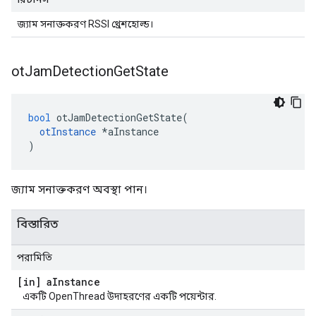
জ্যাম সনাক্তকরণ RSSI থ্রেশহোল্ড।
ot
Jam
Detection
Get
State
bool
 otJamDetectionGetState
(
otInstance
*
aInstance
)
জ্যাম সনাক্তকরণ অবস্থা পান।
বিস্তারিত
পরামিতি
[in] a
Instance
একটি OpenThread উদাহরণের একটি পয়েন্টার.