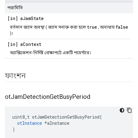
পরামিতি
[in] a
Jam
State
true
false
বর্তমান জ্যাম অবস্থা ( জ্যাম সনাক্ত করা হলে
, অন্যথায়
)।
[in] a
Context
অ্যাপ্লিকেশন-নির্দিষ্ট প্রেক্ষাপটে একটি পয়েন্টার।
ফাংশন
ot
Jam
Detection
Get
Busy
Period
uint8_t otJamDetectionGetBusyPeriod
(
otInstance
*
aInstance
)