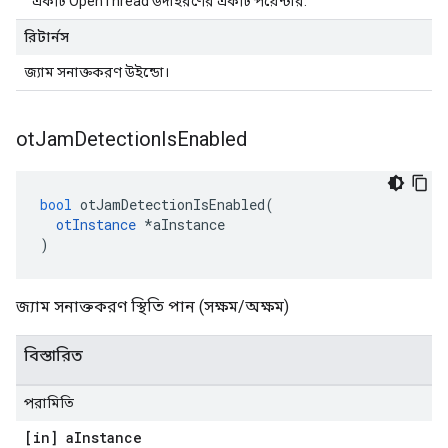
একটি OpenThread উদাহরণের একটি পয়েন্টার.
রিটার্নস
জ্যাম সনাক্তকরণ উইন্ডো।
ot
Jam
Detection
Is
Enabled
bool
 otJamDetectionIsEnabled
(
otInstance
*
aInstance
)
জ্যাম সনাক্তকরণ স্থিতি পান (সক্ষম/অক্ষম)
বিস্তারিত
পরামিতি
[in] a
Instance