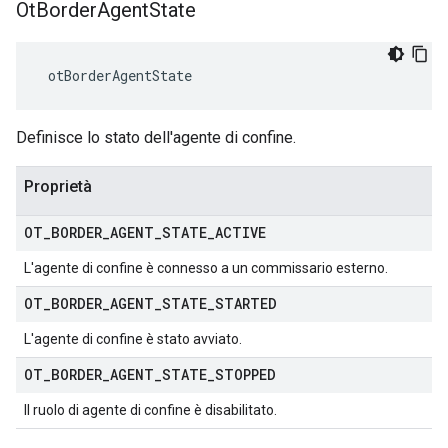
Ot
Border
Agent
State
 otBorderAgentState
Definisce lo stato dell'agente di confine.
Proprietà
OT
_
BORDER
_
AGENT
_
STATE
_
ACTIVE
L'agente di confine è connesso a un commissario esterno.
OT
_
BORDER
_
AGENT
_
STATE
_
STARTED
L'agente di confine è stato avviato.
OT
_
BORDER
_
AGENT
_
STATE
_
STOPPED
Il ruolo di agente di confine è disabilitato.