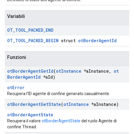
Variabili
OT
_
TOOL
_
PACKED
_
END
OT_TOOL_PACKED_BEGIN
struct
otBorderAgentId
Funzioni
ot
Border
Agent
Get
Id
(
ot
Instance
*a
Instance
,
ot
Border
Agent
Id
*a
Id)
otError
Recupera l'ID agente di confine generato casualmente.
ot
Border
Agent
Get
State
(
ot
Instance
*a
Instance)
otBorderAgentState
Recupera il valore
otBorderAgentState
del ruolo Agente di
confine Thread.