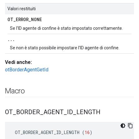
Valori restituiti
OT
_
ERROR
_
NONE
Se l'ID agente di confine è stato impostato correttamente.
.
.
.
Se non è stato possibile impostare l'ID agente di confine.
Vedi anche:
otBorderAgentGetId
Macro
OT
_
BORDER
_
AGENT
_
ID
_
LENGTH
 OT_BORDER_AGENT_ID_LENGTH 
(
16
)