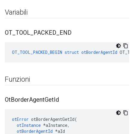
Variabili
OT
_
TOOL
_
PACKED
_
END
OT_TOOL_PACKED_BEGIN
struct
otBorderAgentId
 OT_TO
Funzioni
Ot
Border
Agent
Get
Id
otError
 otBorderAgentGetId
(
otInstance
*
aInstance
,
otBorderAgentId
*
aId