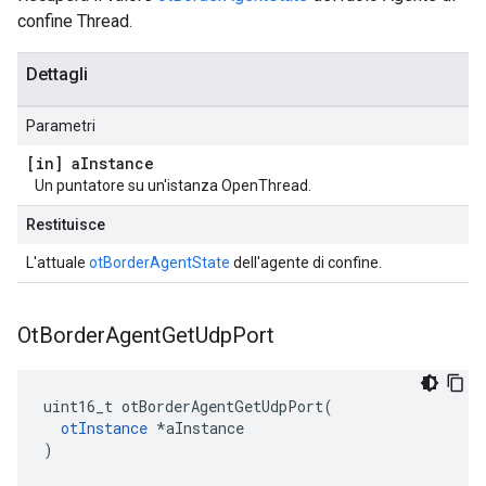
confine Thread.
Dettagli
Parametri
[in] a
Instance
Un puntatore su un'istanza OpenThread.
Restituisce
L'attuale
otBorderAgentState
dell'agente di confine.
Ot
Border
Agent
Get
Udp
Port
uint16_t otBorderAgentGetUdpPort
(
otInstance
*
aInstance
)