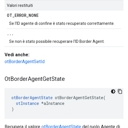
Valori restituiti
OT
_
ERROR
_
NONE
Se l'ID agente di confine è stato recuperato correttamente.
.
.
.
Se non è stato possibile recuperare l'ID Border Agent.
Vedi anche:
otBorderAgentSetId
Ot
Border
Agent
Get
State
otBorderAgentState
 otBorderAgentGetState
(
otInstance
*
aInstance
)
Recupera il valore
otBorderAgentState
del ruolo Agente di