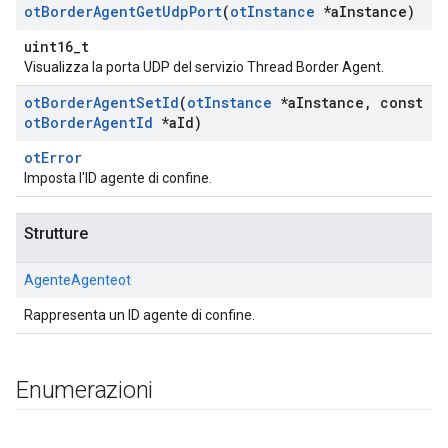
ot
Border
Agent
Get
Udp
Port
(
ot
Instance
*a
Instance)
uint16_t
Visualizza la porta UDP del servizio Thread Border Agent.
ot
Border
Agent
Set
Id
(
ot
Instance
*a
Instance
,
const
ot
Border
Agent
Id
*a
Id)
otError
Imposta l'ID agente di confine.
Strutture
AgenteAgenteot
Rappresenta un ID agente di confine.
Enumerazioni