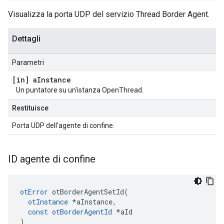
Visualizza la porta UDP del servizio Thread Border Agent.
Dettagli
Parametri
[in] a
Instance
Un puntatore su un'istanza OpenThread.
Restituisce
Porta UDP dell'agente di confine.
ID agente di confine
otError
 otBorderAgentSetId
(
otInstance
*
aInstance
,
const
otBorderAgentId
*
aId
)