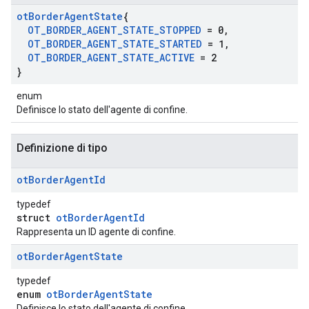
ot
Border
Agent
State
{
OT
_
BORDER
_
AGENT
_
STATE
_
STOPPED
= 0
,
OT
_
BORDER
_
AGENT
_
STATE
_
STARTED
= 1
,
OT
_
BORDER
_
AGENT
_
STATE
_
ACTIVE
= 2
}
enum
Definisce lo stato dell'agente di confine.
Definizione di tipo
ot
Border
Agent
Id
typedef
struct
otBorderAgentId
Rappresenta un ID agente di confine.
ot
Border
Agent
State
typedef
enum
otBorderAgentState
Definisce lo stato dell'agente di confine.