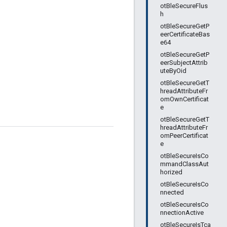
otBleSecureFlus
h
otBleSecureGetP
eerCertificateBas
e64
otBleSecureGetP
eerSubjectAttrib
uteByOid
otBleSecureGetT
hreadAttributeFr
omOwnCertificat
e
otBleSecureGetT
hreadAttributeFr
omPeerCertificat
e
otBleSecureIsCo
mmandClassAut
horized
otBleSecureIsCo
nnected
otBleSecureIsCo
nnectionActive
otBleSecureIsTca