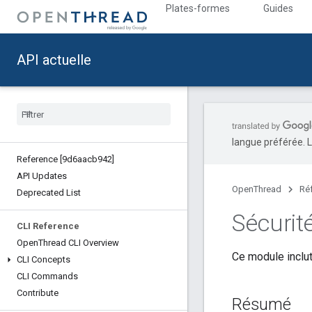
Plates-formes
Guides
API actuelle
langue préférée. L
Reference [9d6aacb942]
API Updates
OpenThread
Ré
Deprecated List
Sécurit
CLI Reference
Open
Thread CLI Overview
Ce module inclu
CLI Concepts
CLI Commands
Contribute
Résumé