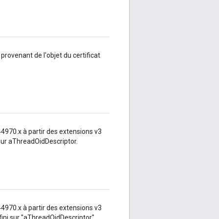
 provenant de l'objet du certificat
.44970.x à partir des extensions v3
i sur aThreadOidDescriptor.
.44970.x à partir des extensions v3
défini sur "aThreadOidDescriptor".