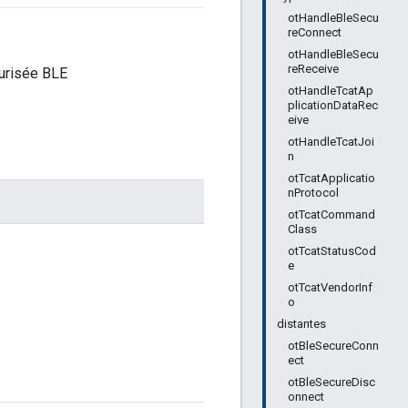
otHandleBleSecu
reConnect
otHandleBleSecu
reReceive
curisée BLE
otHandleTcatAp
plicationDataRec
eive
otHandleTcatJoi
n
otTcatApplicatio
nProtocol
otTcatCommand
Class
otTcatStatusCod
e
otTcatVendorInf
o
distantes
otBleSecureConn
ect
otBleSecureDisc
onnect