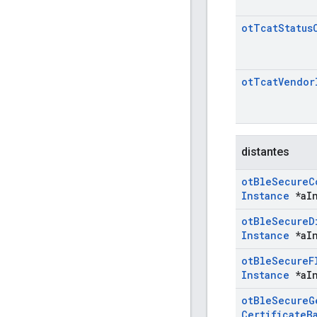
ot
Tcat
Status
ot
Tcat
Vendor
distantes
ot
Ble
Secure
C
Instance
*a
I
ot
Ble
Secure
D
Instance
*a
I
ot
Ble
Secure
F
Instance
*a
I
ot
Ble
Secure
G
Certificate
B