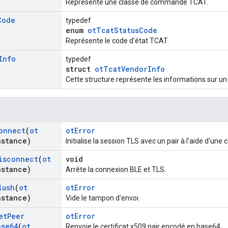
Représente une classe de commande TCAT.
Code
typedef
enum
otTcatStatusCode
Représente le code d'état TCAT.
Info
typedef
struct
otTcatVendorInfo
Cette structure représente les informations sur u
onnect
(
ot
otError
nstance)
Initialise la session TLS avec un pair à l'aide d'un
isconnect
(
ot
void
nstance)
Arrête la connexion BLE et TLS.
lush
(
ot
otError
nstance)
Vide le tampon d'envoi.
et
Peer
otError
ase64
(
ot
Renvoie le certificat x509 pair encodé en base64.