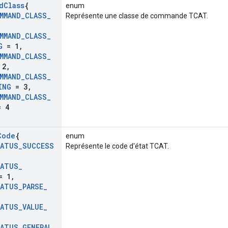
d
Class
{
enum
MMAND
_
CLASS
_
Représente une classe de commande TCAT.
MMAND
_
CLASS
_
G
= 1
,
MMAND
_
CLASS
_
 2
,
MMAND
_
CLASS
_
ING
= 3
,
MMAND
_
CLASS
_
 4
Code
{
enum
ATUS
_
SUCCESS
Représente le code d'état TCAT.
ATUS
_
 1
,
ATUS
_
PARSE
_
ATUS
_
VALUE
_
ATUS
_
GENERAL
_