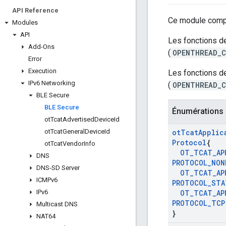
API Reference
Ce module compr
Modules
API
Les fonctions de
Add-Ons
(
OPENTHREAD_C
Error
Execution
Les fonctions de
IPv6 Networking
(
OPENTHREAD_C
BLE Secure
BLE Secure
Énumérations
ot
Tcat
Advertised
Device
Id
ot
Tcat
General
Device
Id
ot
Tcat
Applic
Protocol
{
ot
Tcat
Vendor
Info
OT
_
TCAT
_
AP
DNS
PROTOCOL
_
NON
DNS-SD Server
OT
_
TCAT
_
AP
ICMPv6
PROTOCOL
_
STA
IPv6
OT
_
TCAT
_
AP
PROTOCOL
_
TCP
Multicast DNS
}
NAT64