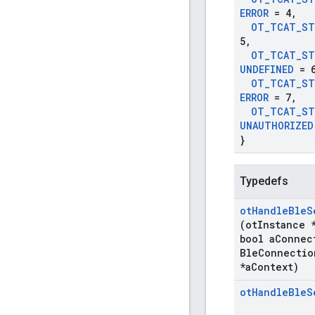
ERROR
= 4
,
OT
_
TCAT
_
ST
5
,
OT
_
TCAT
_
ST
UNDEFINED
= 
OT
_
TCAT
_
ST
ERROR
= 7
,
OT
_
TCAT
_
ST
UNAUTHORIZED
}
Typedefs
ot
Handle
Ble
S
(ot
Instance 
bool a
Connec
Ble
Connectio
*a
Context)
ot
Handle
Ble
S