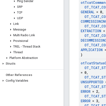
Ping Sender
ot
Tcat
Comman
SRP
OT
_
TCAT
_
CO
GENERAL
= 0
,
TCP
OT
_
TCAT
_
CO
UDP
COMMISSIONIN
Link
OT
_
TCAT
_
CO
Message
EXTRACTION
=
Multi Radio Link
OT
_
TCAT
_
CO
DECOMMISSION
Provisional
OT
_
TCAT
_
CO
TREL - Thread Stack
APPLICATION
=
Thread
}
Platform Abstraction
ot
Tcat
Status
Structs
OT
_
TCAT
_
ST
= 0
,
Other References
OT
_
TCAT
_
ST
Config Variables
UNSUPPORTED
=
OT
_
TCAT
_
ST
ERROR
= 2
,
OT
_
TCAT
_
ST
ERROR
= 3
,
OT
_
TCAT
_
ST