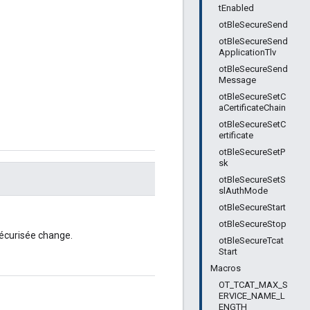
tEnabled
otBleSecureSend
otBleSecureSend
ApplicationTlv
otBleSecureSend
Message
otBleSecureSetC
aCertificateChain
otBleSecureSetC
ertificate
otBleSecureSetP
sk
otBleSecureSetS
slAuthMode
otBleSecureStart
otBleSecureStop
sécurisée change.
otBleSecureTcat
Start
Macros
OT_TCAT_MAX_S
ERVICE_NAME_L
ENGTH