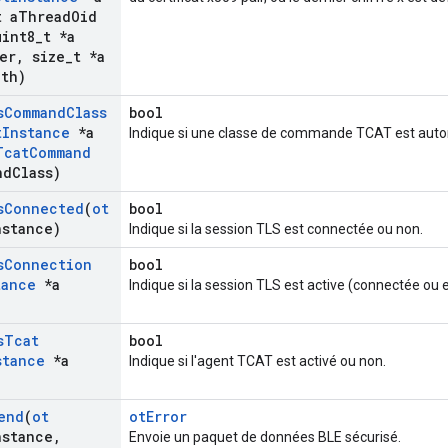
 a
Thread
Oid
int8
_
t *a
er
,
size
_
t *a
gth)
s
Command
Class
bool
t
Instance
*a
Indique si une classe de commande TCAT est autor
Tcat
Command
nd
Class)
s
Connected
(
ot
bool
nstance)
Indique si la session TLS est connectée ou non.
s
Connection
bool
tance
*a
Indique si la session TLS est active (connectée ou 
s
Tcat
bool
stance
*a
Indique si l'agent TCAT est activé ou non.
end
(
ot
otError
nstance
,
Envoie un paquet de données BLE sécurisé.