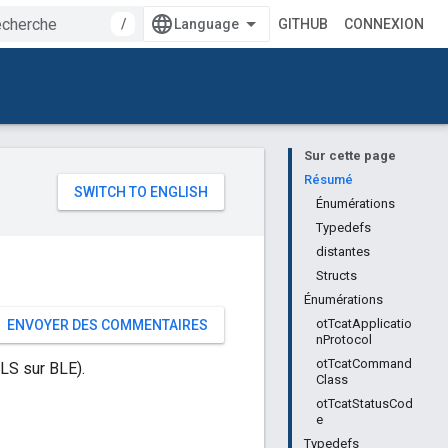
/
GITHUB
CONNEXION
Sur cette page
e
Résumé
Énumérations
Typedefs
distantes
Structs
Énumérations
otTcatApplicatio
ENVOYER DES COMMENTAIRES
nProtocol
otTcatCommand
LS sur BLE).
Class
otTcatStatusCod
e
Typedefs