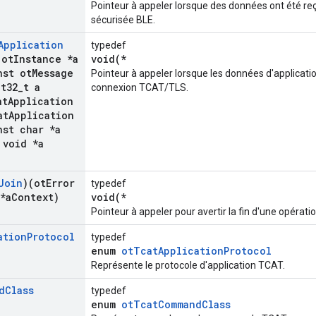
Pointeur à appeler lorsque des données ont été re
sécurisée BLE.
Application
typedef
(ot
Instance *a
void(*
st ot
Message
Pointeur à appeler lorsque les données d'applicati
t32
_
t a
connexion TCAT/TLS.
at
Application
at
Application
st char *a
void *a
Join
)(ot
Error
typedef
*a
Context)
void(*
Pointeur à appeler pour avertir la fin d'une opératio
ation
Protocol
typedef
enum
otTcatApplicationProtocol
Représente le protocole d'application TCAT.
d
Class
typedef
enum
otTcatCommandClass