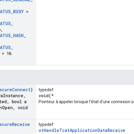
ATUS
_
BUSY
=
ATUS
_
6
,
ATUS
_
HASH
_
ATUS
_
= 16
ecure
Connect
)
typedef
*a
Instance
,
void(*
ted
,
bool a
Pointeur à appeler lorsque l'état d'une connexion 
n
Open
,
void
ecure
Receive
typedef
otHandleTcatApplicationDataReceive