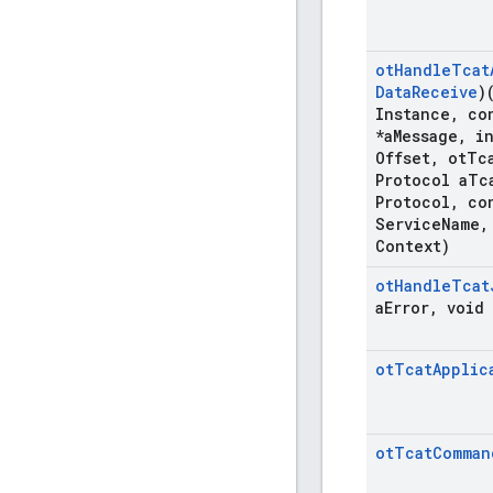
ot
Handle
Tcat
Data
Receive
)
Instance
,
con
*a
Message
,
in
Offset
,
ot
Tc
Protocol a
Tc
Protocol
,
con
Service
Name
,
Context)
ot
Handle
Tcat
a
Error
,
void 
ot
Tcat
Applic
ot
Tcat
Comman