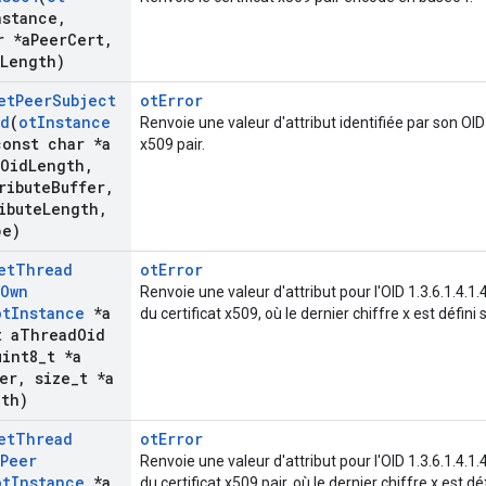
nstance
,
r *a
Peer
Cert
,
Length)
et
Peer
Subject
otError
id
(
ot
Instance
Renvoie une valeur d'attribut identifiée par son OID
onst char *a
x509 pair.
Oid
Length
,
ribute
Buffer
,
ibute
Length
,
pe)
et
Thread
otError
Own
Renvoie une valeur d'attribut pour l'OID 1.3.6.1.4.1
ot
Instance
*a
du certificat x509, où le dernier chiffre x est défin
 a
Thread
Oid
int8
_
t *a
er
,
size
_
t *a
gth)
et
Thread
otError
Peer
Renvoie une valeur d'attribut pour l'OID 1.3.6.1.4.1
ot
Instance
*a
du certificat x509 pair, où le dernier chiffre x est 