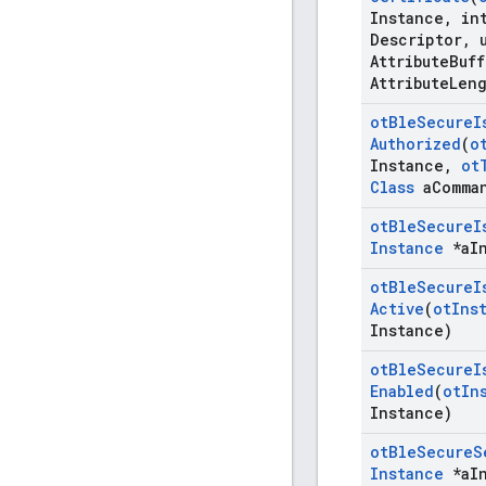
Instance
,
int
Descriptor
,
u
Attribute
Buff
Attribute
Len
ot
Ble
Secure
I
Authorized
(
o
Instance
,
ot
Class
a
Comma
ot
Ble
Secure
I
Instance
*a
I
ot
Ble
Secure
I
Active
(
ot
Ins
Instance)
ot
Ble
Secure
I
Enabled
(
ot
In
Instance)
ot
Ble
Secure
S
Instance
*a
I