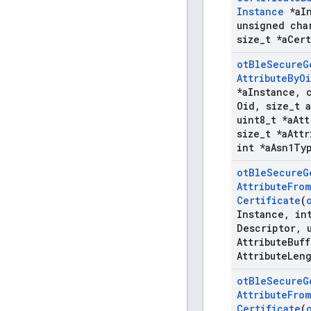
Instance
*a
I
unsigned cha
size
_
t *a
Cert
ot
Ble
Secure
G
Attribute
By
O
*a
Instance
,
c
Oid
,
size
_
t a
uint8
_
t *a
Att
size
_
t *a
Attr
int *a
Asn1Ty
ot
Ble
Secure
G
Attribute
From
Certificate
(
Instance
,
int
Descriptor
,
u
Attribute
Buff
Attribute
Len
ot
Ble
Secure
G
Attribute
From
Certificate
(