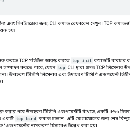
্ণনা এবং সিনট্যাক্সের জন্য, CLI কমান্ড রেফারেন্স দেখুন। TCP কমান্ডগ
শুরু হয়।
ুরু করতে TCP মডিউল আরম্ভ করতে
tcp init
কমান্ডটি ব্যবহার
 সম্পাদন করতে পারে, যেমন
tcp
CLI দ্বারা প্রদত্ত TCP লিসেনার 
না। উদাহরণ টিসিপি লিসেনার এবং উদাহরণ টিসিপি এন্ডপয়েন্ট ডিই
ন।
ু করার পরে উদাহরণ টিসিপি এন্ডপয়েন্টটি বাঁধতে, একটি IPv6 ঠিকা
তে একটি
tcp bind
কমান্ড চালান। এটি যোগাযোগের জন্য শেষ বিন্দু
কে "এন্ডপয়েন্টের নামকরণ" হিসাবেও উল্লেখ করা হয়।