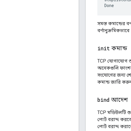
সমস্ত কমান্ডের বর
বর্ণানুক্রমিকভাবে 
init
কমান্ড
TCP যোগাযোগ শ
অনেকগুলি ফাংশন
সংযোগের জন্য শো
কমান্ড জারি করু
bind
আদেশ
TCP মডিউলটি শুর
পোর্ট বরাদ্দ কর
পোর্ট বরাদ্দ করা