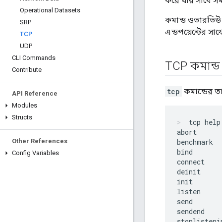
করে যার সাথে সম
Operational Datasets
কমান্ড ওভারভিউ 
SRP
এন্ডপয়েন্টের সা
TCP
UDP
CLI Commands
TCP কমান্ড
Contribute
tcp
কমান্ডের ত
API Reference
Modules
Structs
tcp help
abort

Other References
benchmark

bind

Config Variables
connect

deinit

init

listen

send

sendend

stoplistenin