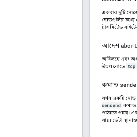
একবার দুটি নোডের
নোডগুলির মধ্যে 
ট্রান্সমিটেড বাই
আদেশ
abor
অবিলম্বে এবং অপ
উভয় নোডে
tcp
কমান্ড
sende
যখন একটি নোড অন
sendend
কমান্ড
পাঠাতে পারে। এ
যায়। ডেটা স্থানা