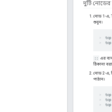
দুটি নোডের 
নোড 1-এ, 
শুনুন।
tcp
tcp
::
এর ব্য
ঠিকানা বরা
নোড 2-এ, 
পাঠান।
tcp
tcp
tcp