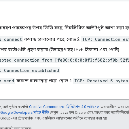
াহরণ পদক্ষেপের উপর ভিত্তি করে, নিম্নলিখিত আউটপুট আশা করা হব
p connect
কমান্ড চালানোর পরে, নোড 2
TCP: Connection es
র বার্তাগুলি গ্রহণ করবে (উদাহরণ সহ IPv6 ঠিকানা এবং পোর্ট):
epted connection from [fe80:0:0:0:8f3:f602:bf9b:52f
: Connection established
p send
কমান্ড চালানোর পরে, নোড 1
TCP: Received 5 bytes
 এই পৃষ্ঠার কন্টেন্ট
Creative Commons অ্যাট্রিবিউশন 4.0 লাইসেন্স
-এর অধীনে এবং কো
,
Google Developers সাইট নীতি
দেখুন। Java হল Oracle এবং/অথবা তার অ্যাফিলিয়েট স
d Group-এর ট্রেডমার্রক এবং এগুলিকে লাইসেন্সের অধীনে ব্যবহার করা হয়।
র আপডেট করা হয়েছে।