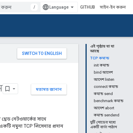
/
GITHUB
সাইন-ইন করুন
এই পৃষ্ঠায় যা যা
আছে
TCP কমান্ড
init কমান্ড
bind আদেশ
আদেশ listen
ন
connect কমান্ড
মতামত জানান
কমান্ড send
benchmark কমান্ড
আদেশ abort
কমান্ড sendend
থ্রেড নেটওয়ার্কের সাথে
দুটি নোডের মধ্যে
 একটি নমুনা TCP লিসেনার প্রদান
একটি বার্তা পাঠান