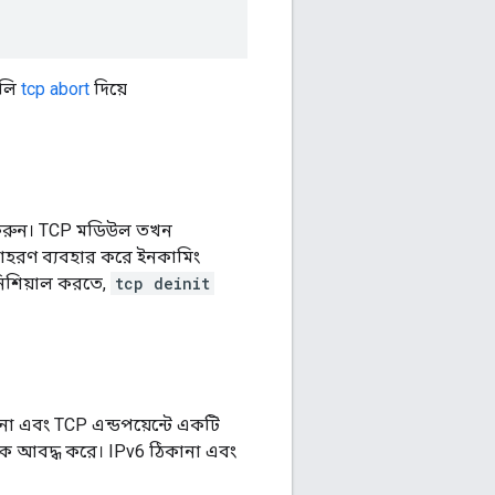
ুলি
tcp abort
দিয়ে
 করুন। TCP মডিউল তখন
উদাহরণ ব্যবহার করে ইনকামিং
নিশিয়াল করতে,
tcp deinit
না এবং TCP এন্ডপয়েন্টে একটি
কে আবদ্ধ করে। IPv6 ঠিকানা এবং