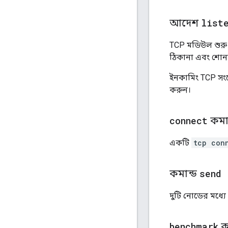
আদেশ
list
TCP মডিউল শুরু
ঠিকানা এবং শোনা
ইনকামিং TCP সং
করুন।
connect
কমান
একটি
tcp con
কমান্ড
send
দুটি নোডের মধ্যে
benchmark
ক