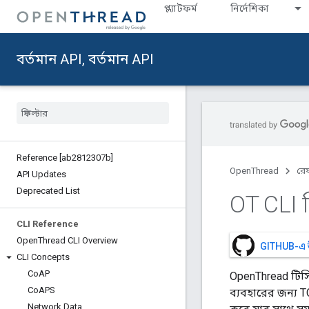
প্ল্যাটফর্ম
নির্দেশিকা
বর্তমান API, বর্তমান API
Reference [ab2812307b]
OpenThread
রেফ
API Updates
Deprecated List
OT CLI দ
CLI Reference
Open
Thread CLI Overview
GITHUB-এ 
CLI Concepts
Co
AP
OpenThread টিসিপ
Co
APS
ব্যবহারের জন্য
Network Data