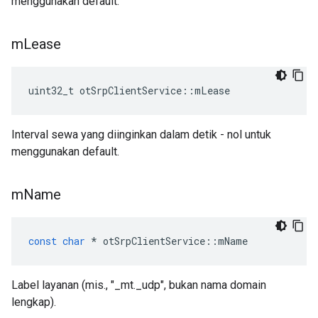
menggunakan default.
m
Lease
uint32_t otSrpClientService
::
mLease
Interval sewa yang diinginkan dalam detik - nol untuk
menggunakan default.
m
Name
const
char
*
 otSrpClientService
::
mName
Label layanan (mis., "_mt._udp", bukan nama domain
lengkap).