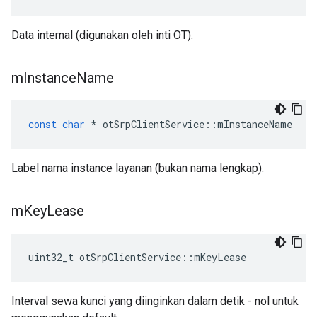
Data internal (digunakan oleh inti OT).
m
Instance
Name
const
char
*
 otSrpClientService
::
mInstanceName
Label nama instance layanan (bukan nama lengkap).
m
Key
Lease
uint32_t otSrpClientService
::
mKeyLease
Interval sewa kunci yang diinginkan dalam detik - nol untuk