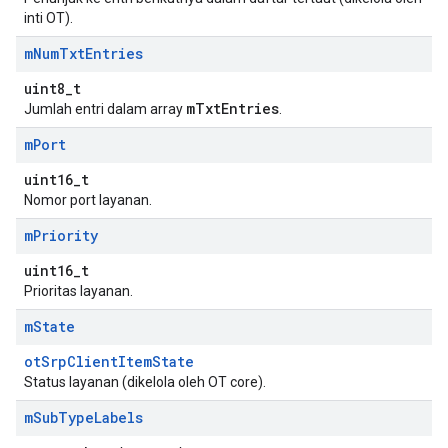
inti OT).
m
Num
Txt
Entries
uint8_t
mTxtEntries
Jumlah entri dalam array
.
m
Port
uint16_t
Nomor port layanan.
m
Priority
uint16_t
Prioritas layanan.
m
State
otSrpClientItemState
Status layanan (dikelola oleh OT core).
m
Sub
Type
Labels