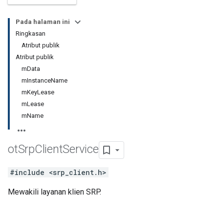
Pada halaman ini
Ringkasan
Atribut publik
Atribut publik
mData
mInstanceName
mKeyLease
mLease
mName
ot
Srp
Client
Service
#include <srp_client.h>
Mewakili layanan klien SRP.