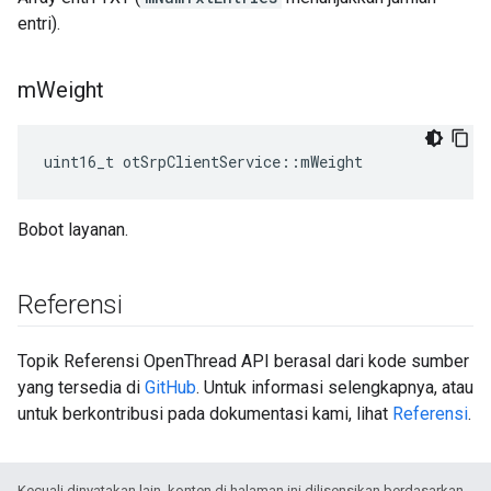
entri).
m
Weight
uint16_t otSrpClientService
::
mWeight
Bobot layanan.
Referensi
Topik Referensi OpenThread API berasal dari kode sumber
yang tersedia di
GitHub
. Untuk informasi selengkapnya, atau
untuk berkontribusi pada dokumentasi kami, lihat
Referensi
.
Kecuali dinyatakan lain, konten di halaman ini dilisensikan berdasarkan