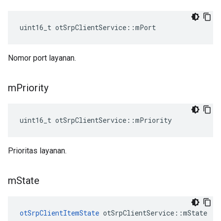
uint16_t otSrpClientService
::
mPort
Nomor port layanan.
m
Priority
uint16_t otSrpClientService
::
mPriority
Prioritas layanan.
m
State
otSrpClientItemState
 otSrpClientService
::
mState