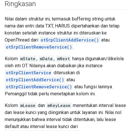
Ringkasan
Nilai dalam struktur ini, termasuk buffering string untuk
nama dan entri data TXT, HARUS dipertahankan dan tetap
konstan setelah instance struktur ini diteruskan ke
OpenThread dari
otSrpClientAddService()
atau
otSrpClientRemoveService()
.
Kolom
mState
,
mData
,
mNext
hanya digunakan/dikelola
oleh inti OT. Nilainya akan diabaikan jika instance
otSrpClientService
diteruskan di
otSrpClientAddService()
atau
otSrpClientRemoveService()
atau fungsi lainnya.
Pemanggil tidak perlu menetapkan kolom ini.
Kolom
mLease
dan
mKeyLease
menentukan interval lease
dan lease kunci yang diinginkan untuk layanan ini. Nilai nol
menunjukkan bahwa interval tidak ditentukan, lalu lease
default atau interval lease kunci dari