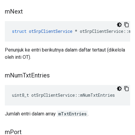
m
Next
struct
otSrpClientService
*
 otSrpClientService
::
mN
Penunjuk ke entri berikutnya dalam daftar tertaut (dikelola
oleh inti OT).
m
Num
Txt
Entries
uint8_t otSrpClientService
::
mNumTxtEntries
Jumlah entri dalam array
mTxtEntries
.
m
Port