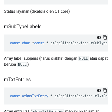
Status layanan (dikelola oleh OT core).
m
Sub
Type
Labels
const
char
*
const
*
 otSrpClientService
::
mSubTypeLa
Array label subjenis (harus diakhiri dengan
NULL
atau dapat
berupa
NULL
).
m
Txt
Entries
const
otDnsTxtEntry
*
 otSrpClientService
::
mTxtEntr
Array entri TXT (
mNumTxtEntries
menunjukkan jumlah