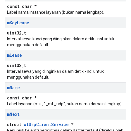
const char *
Label nama instance layanan (bukan nama lengkap).
m
Key
Lease
uint32_t
Interval sewa kunci yang diinginkan dalam detik - nol untuk
menggunakan default.
m
Lease
uint32_t
Interval sewa yang diinginkan dalam detik - nol untuk
menggunakan default.
m
Name
const char *
Label layanan (mis., "_mt._udp", bukan nama domain lengkap).
m
Next
struct
otSrpClientService
*
Penunjuk ke entri berikutnya dalam daftar tertaut (dikelola oleh