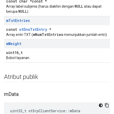
const char *const *
NULL
Array label subjenis (harus diakhiri dengan
atau dapat
NULL
berupa
).
m
Txt
Entries
const
otDnsTxtEntry
*
mNumTxtEntries
Array entri TXT (
menunjukkan jumlah entri).
m
Weight
uint16_t
Bobot layanan.
Atribut publik
m
Data
uint32_t otSrpClientService
::
mData