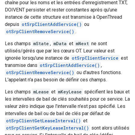
chaîne pour les noms et les entrées d'enregistrement TXT,
DOIVENT persister et rester constantes après qu'une
instance de cette structure est transmise à OpenThread
depuis
otSrpClientAddService()
ou
otSrpClientRemoveService()
.
Les champs
mState
,
mData
et
mNext
ne sont
utilisés/gérés que par les cœurs OT. Leur valeur est
ignorée lorsqu'une instance de
otSrpClientService
est
transmise dans
otSrpClientAddService()
,
otSrpClientRemoveService()
ou d'autres fonctions.
L'appelant n'a pas besoin de définir ces champs.
Les champs
mLease
et
mKeyLease
spécifient les baux et
les intervalles de bail de clés souhaités pour ce service. La
valeur zéro indique que l'intervalle n'est pas spécifié. Les
intervalles de bail ou de bail de clés par défaut de
otSrpClientGetLeaseInterval()
et
otSrpClientGetKeyLeaseInterval()
sont alors utilisés