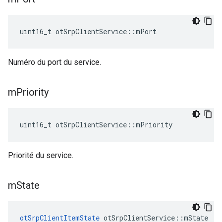
uint16_t otSrpClientService
::
mPort
Numéro du port du service.
m
Priority
uint16_t otSrpClientService
::
mPriority
Priorité du service.
m
State
otSrpClientItemState
 otSrpClientService
::
mState