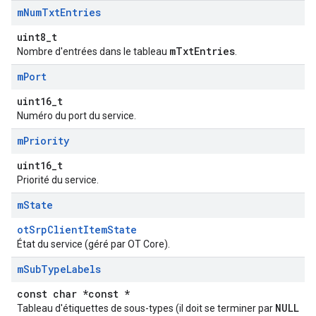
m
Num
Txt
Entries
uint8_t
mTxtEntries
Nombre d'entrées dans le tableau
.
m
Port
uint16_t
Numéro du port du service.
m
Priority
uint16_t
Priorité du service.
m
State
otSrpClientItemState
État du service (géré par OT Core).
m
Sub
Type
Labels
const char *const *
NULL
Tableau d'étiquettes de sous-types (il doit se terminer par