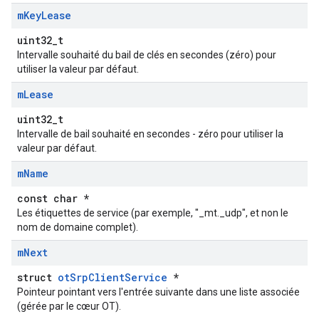
m
Key
Lease
uint32_t
Intervalle souhaité du bail de clés en secondes (zéro) pour
utiliser la valeur par défaut.
m
Lease
uint32_t
Intervalle de bail souhaité en secondes - zéro pour utiliser la
valeur par défaut.
m
Name
const char *
Les étiquettes de service (par exemple, "_mt._udp", et non le
nom de domaine complet).
m
Next
struct
otSrpClientService
*
Pointeur pointant vers l'entrée suivante dans une liste associée
(gérée par le cœur OT).