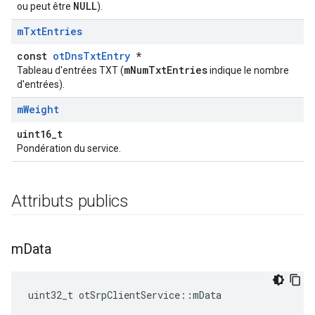
NULL
ou peut être
).
m
Txt
Entries
const
otDnsTxtEntry
*
mNumTxtEntries
Tableau d'entrées TXT (
indique le nombre
d'entrées).
m
Weight
uint16_t
Pondération du service.
Attributs publics
m
Data
uint32_t otSrpClientService
::
mData