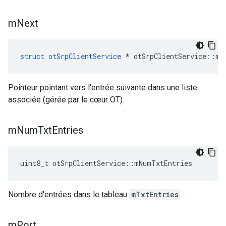
m
Next
struct
otSrpClientService
*
 otSrpClientService
::
mN
Pointeur pointant vers l'entrée suivante dans une liste
associée (gérée par le cœur OT).
m
Num
Txt
Entries
uint8_t otSrpClientService
::
mNumTxtEntries
Nombre d'entrées dans le tableau
mTxtEntries
.
m
Port