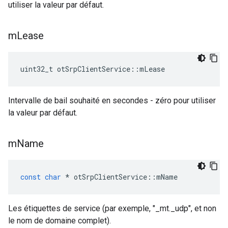
utiliser la valeur par défaut.
m
Lease
uint32_t otSrpClientService
::
mLease
Intervalle de bail souhaité en secondes - zéro pour utiliser
la valeur par défaut.
m
Name
const
char
*
 otSrpClientService
::
mName
Les étiquettes de service (par exemple, "_mt._udp", et non
le nom de domaine complet).