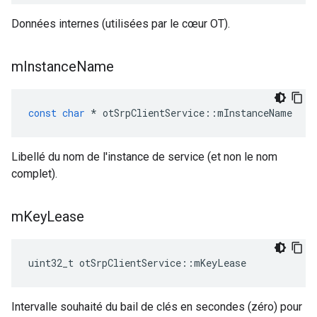
Données internes (utilisées par le cœur OT).
m
Instance
Name
const
char
*
 otSrpClientService
::
mInstanceName
Libellé du nom de l'instance de service (et non le nom
complet).
m
Key
Lease
uint32_t otSrpClientService
::
mKeyLease
Intervalle souhaité du bail de clés en secondes (zéro) pour