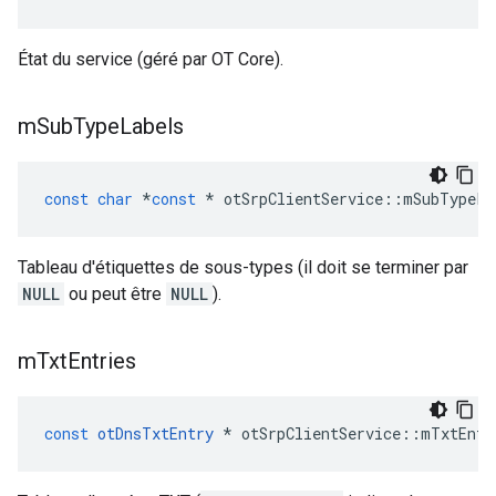
État du service (géré par OT Core).
m
Sub
Type
Labels
const
char
*
const
*
 otSrpClientService
::
mSubTypeLa
Tableau d'étiquettes de sous-types (il doit se terminer par
NULL
ou peut être
NULL
).
m
Txt
Entries
const
otDnsTxtEntry
*
 otSrpClientService
::
mTxtEntr