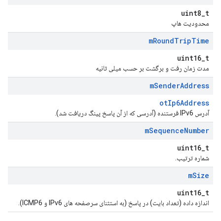
uint8_t
محدودیت هاپ
m
Round
Trip
Time
uint16_t
مدت زمان رفت و برگشت بر حسب میلی ثانیه
m
Sender
Address
otIp6Address
آدرس IPv6 فرستنده (آدرسی که از آن پاسخ پینگ دریافت شد).
m
Sequence
Number
uint16_t
شماره ترتیب.
m
Size
uint16_t
اندازه داده (تعداد بایت) در پاسخ (به استثنای سرصفحه های IPv6 و ICMP6).