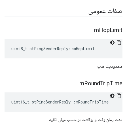
صفات عمومی
m
Hop
Limit
uint8_t otPingSenderReply
::
mHopLimit
محدودیت هاپ
m
Round
Trip
Time
uint16_t otPingSenderReply
::
mRoundTripTime
مدت زمان رفت و برگشت بر حسب میلی ثانیه