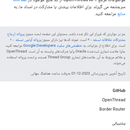
سرچشمه می گیرند. برای اطلاعات بیشتر، یا مشارکت در اسناد ما، به
منابع
مراجعه کنید.
جز در مواردی که غیراز این ذکر شده باشد، محتوای این صفحه تحت مجوز
پروانه ارجاع
مشترکات خلاقانه نسخه ۴.۰
است. نمونه کدها نیز دارای مجوز
پروانه آپاچی نسخه ۲.۰
است. برای اطلاع از جزئیات، به
خطمشی‌های سایت Google Developers‏
مراجعه کنید.
جاوا علامت تجاری ثبت‌شده Oracle و/یا شرکت‌های وابسته به آن است. ‫OpenThread
و علائم مربوط به آن، علامت‌های تجاری Thread Group هستند و تحت پروانه استفاده
می‌شوند.
تاریخ آخرین به‌روزرسانی 2023-12-01 به‌وقت ساعت هماهنگ جهانی.
GitHub
OpenThread
Border Router
پشتیبانی