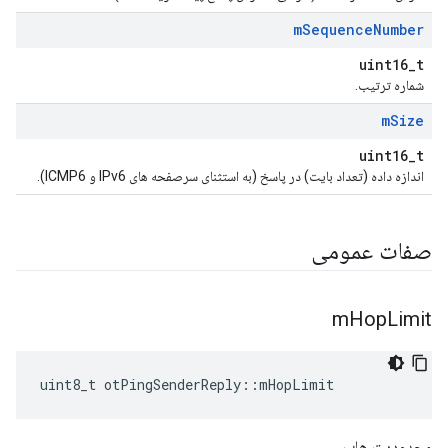
m
Sequence
Number
uint16_t
شماره ترتیب.
m
Size
uint16_t
اندازه داده (تعداد بایت) در پاسخ (به استثنای سرصفحه های IPv6 و ICMP6).
صفات عمومی
m
Hop
Limit
uint8_t otPingSenderReply
::
mHopLimit
محدودیت هاپ