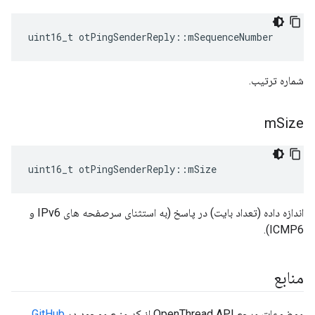
uint16_t otPingSenderReply
::
mSequenceNumber
شماره ترتیب.
m
Size
uint16_t otPingSenderReply
::
mSize
اندازه داده (تعداد بایت) در پاسخ (به استثنای سرصفحه های IPv6 و
ICMP6).
منابع
موضوعات مرجع OpenThread API از کد منبع موجود در
GitHub