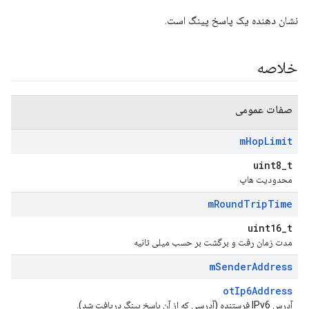
نشان دهنده یک پاسخ پینگ است.
خلاصه
صفات عمومی
m
Hop
Limit
uint8_t
محدودیت هاپ
m
Round
Trip
Time
uint16_t
مدت زمان رفت و برگشت بر حسب میلی ثانیه
m
Sender
Address
otIp6Address
آدرس IPv6 فرستنده (آدرسی که از آن پاسخ پینگ دریافت شد).