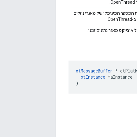
.
יל את המספר המינימלי של מאגרי נוזלים
Ope.
 אובייקט מאגר נתונים זמני.
otMessageBuffer
*
 otPlat
otInstance
*
aInstance
)