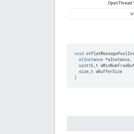
.
ר.
void
 otPlatMessagePoolIn
otInstance
*
aInstance
,
  uint16_t aMinNumFreeBu
  size_t aBufferSize
)