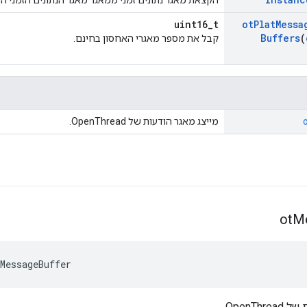
הקצאת מאגר נתונים זמני ממאגר מאגר הנתונים הזמני 
uint16_t
ot
Plat
Messa
Buffers
(
קבל את מספר מאגרי האחסון בחינם.
מייצג מאגר הודעות של OpenThread.
ot
M
MessageBuffer
OpenTh.