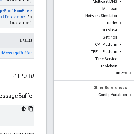
Multicast DNS
Multipan
ge
Pool
Num
Free
Network Simulator
ot
Instance
*a
Instance)
Radio
SPI Slave
Settings
מבנים
TCP - Platform
TREL - Platform
otMessageBuffer
Time Service
Toolchain
Structs
ערכי דף
Other References
essage
Buffer
Config Variables
מייצג מאגר הודעות של read