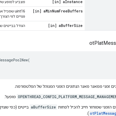
[in] a
Instance
מצביע למופע של OpenThread
[in] a
Min
Num
Free
Buffers
uint16 שמכ
פנויים לפי הצורך ב-nThread
[in] a
Buffer
Size
הגודל בבייטים של
ot
Plat
Mess
MessagePoolNew
(
ם זמני ממאגר מאגר הנתונים הזמני המנוהל של הפלטפורמה.
OPENTHREAD_CONFIG_PLATFORM_MESSAGE_MANAGEME
מופעל.
ם הזמני שמוחזר חייב להכיל לפחות
aBufferSize
בייטים (כפי שצוין
).
otPlatMessa