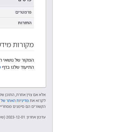
פרמטרים
החזרות
מקורות מידע
המקור של נושאי העזר של OpenThread API הוא ק
התיעוד שלנו בדף
מ
אלא אם צוין אחרת, התוכן של 
לקרוא את
מדיניות האתר של Google Developers‏
הקשורים הם סימנים מסחריים של Thread Group והשימוש בהם נע
עדכון אחרון: 2023-12-01 (שעון UTC).