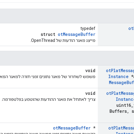
ot
typedef
struct
otMessageBuffer
מייצג מאגר הודעות של OpenThread.
void
ot
Plat
Messa
Instance
*
משמש לשחרור של מאגר נתונים זמני חזרה למאגר המא
Message
Buf
void
ot
Plat
Messa
Instanc
צריך לאתחל את מאגר ההודעות שהוטמע בפלטפורמה.
uint16
_
Buffers
,
s
otMessageBuffer
*
ot
Plat
Mess
Instanc