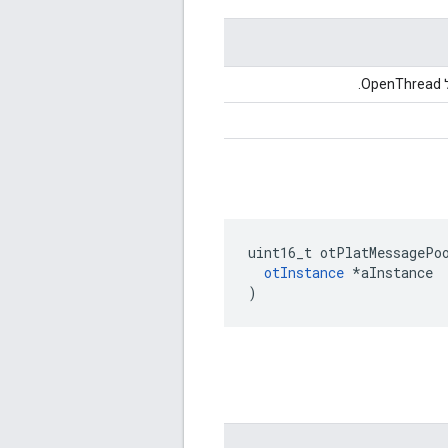
.
uint16_t otPlatMessagePo
otInstance
*
aInstance
)