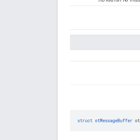
המנוהל של הפלטפורמה.
struct
otMessageBuffer
 ot