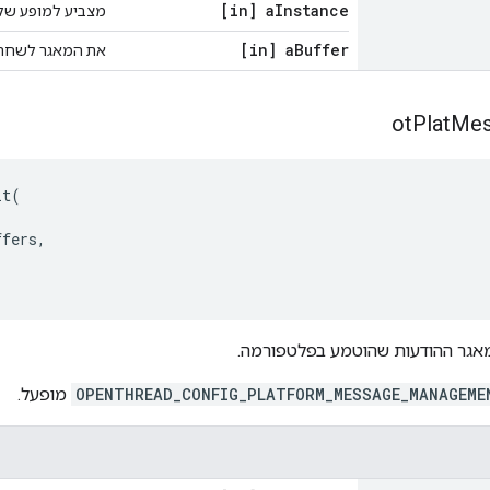
[in] a
Instance
מצביע למופע של OpenThread
[in] a
Buffer
את המאגר לשחרו
ot
Plat
Mes
it
(
ffers
,
אגר ההודעות שהוטמע בפלטפורמה.
OPENTHREAD_CONFIG_PLATFORM_MESSAGE_MANAGEME
מופעל.