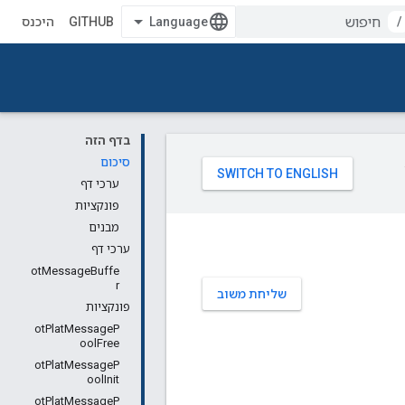
/
GITHUB
היכנס
בדף הזה
סיכום
ערכי דף
פונקציות
מבנים
ערכי דף
otMessageBuffe
r
שליחת משוב
פונקציות
otPlatMessageP
oolFree
otPlatMessageP
oolInit
otPlatMessageP