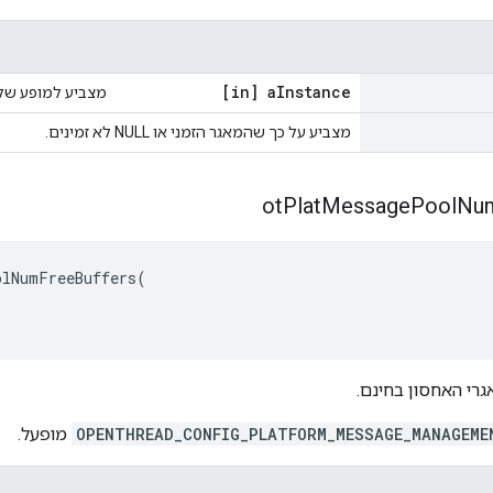
[in] a
Instance
מצביע למופע של OpenThread
מצביע על כך שהמאגר הזמני או NULL לא זמינים.
ot
Plat
Message
Pool
Nu
olNumFreeBuffers
(
רי האחסון בחינם.
OPENTHREAD_CONFIG_PLATFORM_MESSAGE_MANAGEME
מופעל.