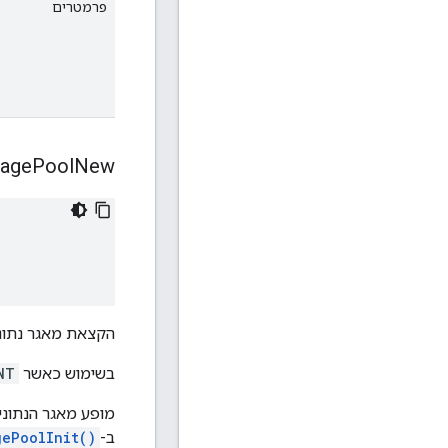
פרמטרים
age
Pool
New
הקצאת מאגר נתוני
בשימוש כאשר
NT
מופע מאגר הנתוני
ב-
gePoolInit()