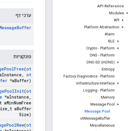
API Reference
Modules
ערכי דף
API
Platform Abstraction
Message
Buffer
Alarm
BLE
Crypto - Platform
DNS - Platform
פונקציות
DNS-SD (m
DNS)
ge
Pool
Free
(
ot
Entropy
a
Instance
,
ot
Factory Diagnostics - Platform
fer
*a
Buffer)
Infrastructure Interface
Logging - Platform
ge
Pool
Init
(
ot
e
*a
Instance
,
Memory
t a
Min
Num
Free
Message Pool
ize
_
t a
Buffer
Message Pool
Size)
ot
Message
Buffer
age
Pool
New
(
ot
Miscellaneous
e
*a
Instance)