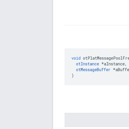
void
 otPlatMessagePoolFr
otInstance
*
aInstance
,
otMessageBuffer
*
aBuff
)