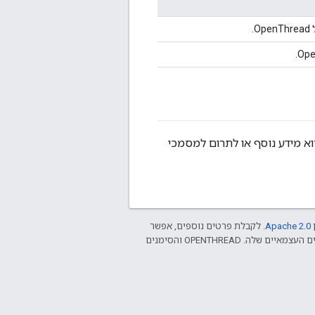
.
וא מידע נוסף או לתרום למסמכי
ן
Apache 2.0‏
. לקבלת פרטים נוספים, אפשר
.‏ Java הוא סימן מסחרי רשום של חברת Oracle ו/או של השותפים העצמאיים שלה. ‫OPENTHREAD והסימנים