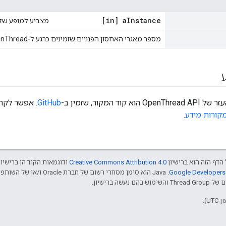
[in] a
Instance
מצביע למופע של OpenThread
מספר מאגרי האחסון הפנויים שזמינים כרגע ל-OpenThread.
וד המקור, שזמין ב-
GitHub
. אפשר לקר
קורות מידע
.
הדף הזה הוא ברישיון
Creative Commons Attribution 4.0‏
ודוגמאות הקוד הן ברישיו
שה ברישיון.