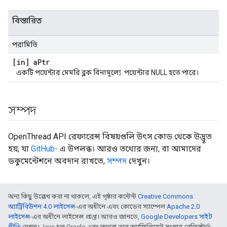
বিস্তারিত
পরামিতি
[in] a
Ptr
একটি পয়েন্টার মেমরি ব্লক বিনামূল্যে. পয়েন্টার NULL হতে পারে।
সম্পদ
OpenThread API রেফারেন্স বিষয়গুলি উৎস কোড থেকে উদ্ভূত
হয়, যা
GitHub-
এ উপলব্ধ। আরও তথ্যের জন্য, বা আমাদের
ডকুমেন্টেশনে অবদান রাখতে,
সম্পদ
দেখুন।
অন্য কিছু উল্লেখ করা না থাকলে, এই পৃষ্ঠার কন্টেন্ট
Creative Commons
অ্যাট্রিবিউশন 4.0 লাইসেন্স
-এর অধীনে এবং কোডের স্যাম্পেল
Apache 2.0
লাইসেন্স
-এর অধীনে লাইসেন্স প্রাপ্ত। আরও জানতে,
Google Developers সাইট
নীতি
দেখুন। Java হল Oracle এবং/অথবা তার অ্যাফিলিয়েট সংস্থার রেজিস্টার্ড