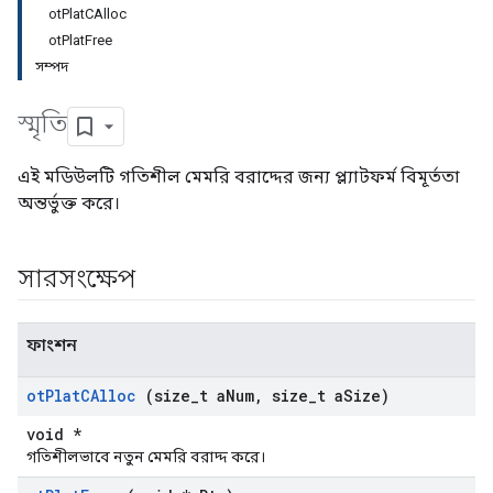
otPlatCAlloc
otPlatFree
সম্পদ
স্মৃতি
এই মডিউলটি গতিশীল মেমরি বরাদ্দের জন্য প্ল্যাটফর্ম বিমূর্ততা
অন্তর্ভুক্ত করে।
সারসংক্ষেপ
ফাংশন
ot
Plat
CAlloc
(size
_
t a
Num
,
size
_
t a
Size)
void *
গতিশীলভাবে নতুন মেমরি বরাদ্দ করে।