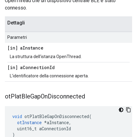
OpenThread che un dispositivo centrale BLE è stato
connesso.
Dettagli
Parametri
[in] a
Instance
La struttura dell'istanza OpenThread.
[in] a
Connection
Id
L'identificatore della connessione aperta.
ot
Plat
Ble
Gap
On
Disconnected
void
 otPlatBleGapOnDisconnected
(
otInstance
*
aInstance
,
  uint16_t aConnectionId
)