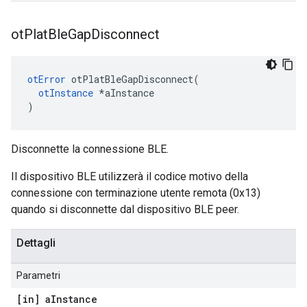
ot
Plat
Ble
Gap
Disconnect
otError
 otPlatBleGapDisconnect
(
otInstance
*
aInstance
)
Disconnette la connessione BLE.
Il dispositivo BLE utilizzerà il codice motivo della
connessione con terminazione utente remota (0x13)
quando si disconnette dal dispositivo BLE peer.
Dettagli
Parametri
[in] a
Instance