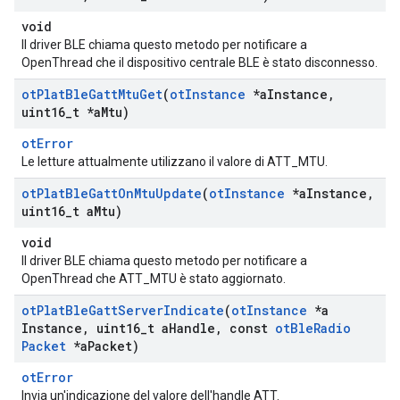
void
Il driver BLE chiama questo metodo per notificare a
OpenThread che il dispositivo centrale BLE è stato disconnesso.
ot
Plat
Ble
Gatt
Mtu
Get
(
ot
Instance
*a
Instance
,
uint16
_
t *a
Mtu)
otError
Le letture attualmente utilizzano il valore di ATT_MTU.
ot
Plat
Ble
Gatt
On
Mtu
Update
(
ot
Instance
*a
Instance
,
uint16
_
t a
Mtu)
void
Il driver BLE chiama questo metodo per notificare a
OpenThread che ATT_MTU è stato aggiornato.
ot
Plat
Ble
Gatt
Server
Indicate
(
ot
Instance
*a
Instance
,
uint16
_
t a
Handle
,
const
ot
Ble
Radio
Packet
*a
Packet)
otError
Invia un'indicazione del valore dell'handle ATT.