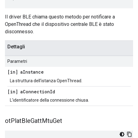
Il driver BLE chiama questo metodo per notificare a
OpenThread che il dispositivo centrale BLE è stato
disconnesso.
Dettagli
Parametri
[in] a
Instance
La struttura dell'istanza OpenThread.
[in] a
Connection
Id
L'identificatore della connessione chiusa.
ot
Plat
Ble
Gatt
Mtu
Get