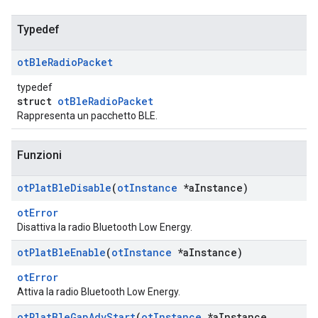
Typedef
ot
Ble
Radio
Packet
typedef
struct
otBleRadioPacket
Rappresenta un pacchetto BLE.
Funzioni
ot
Plat
Ble
Disable
(
ot
Instance
*a
Instance)
otError
Disattiva la radio Bluetooth Low Energy.
ot
Plat
Ble
Enable
(
ot
Instance
*a
Instance)
otError
Attiva la radio Bluetooth Low Energy.
ot
Plat
Ble
Gap
Adv
Start
(
ot
Instance
*a
Instance
,