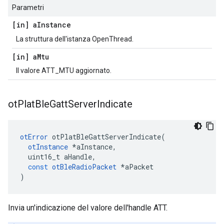
Parametri
[in] a
Instance
La struttura dell'istanza OpenThread.
[in] a
Mtu
Il valore ATT_MTU aggiornato.
ot
Plat
Ble
Gatt
Server
Indicate
otError
 otPlatBleGattServerIndicate
(
otInstance
*
aInstance
,
  uint16_t aHandle
,
const
otBleRadioPacket
*
aPacket
)
Invia un'indicazione del valore dell'handle ATT.