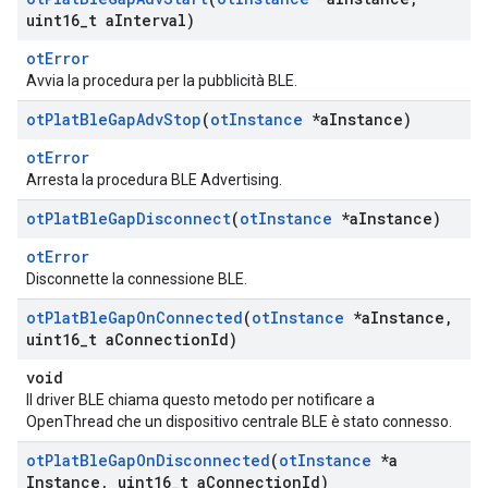
uint16
_
t a
Interval)
otError
Avvia la procedura per la pubblicità BLE.
ot
Plat
Ble
Gap
Adv
Stop
(
ot
Instance
*a
Instance)
otError
Arresta la procedura BLE Advertising.
ot
Plat
Ble
Gap
Disconnect
(
ot
Instance
*a
Instance)
otError
Disconnette la connessione BLE.
ot
Plat
Ble
Gap
On
Connected
(
ot
Instance
*a
Instance
,
uint16
_
t a
Connection
Id)
void
Il driver BLE chiama questo metodo per notificare a
OpenThread che un dispositivo centrale BLE è stato connesso.
ot
Plat
Ble
Gap
On
Disconnected
(
ot
Instance
*a
Instance
,
uint16
_
t a
Connection
Id)