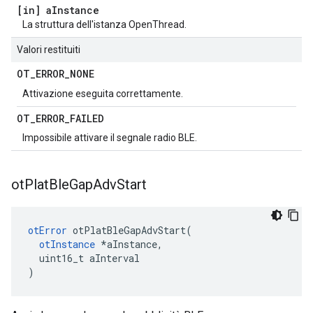
[in] a
Instance
La struttura dell'istanza OpenThread.
Valori restituiti
OT
_
ERROR
_
NONE
Attivazione eseguita correttamente.
OT
_
ERROR
_
FAILED
Impossibile attivare il segnale radio BLE.
ot
Plat
Ble
Gap
Adv
Start
otError
 otPlatBleGapAdvStart
(
otInstance
*
aInstance
,
  uint16_t aInterval
)