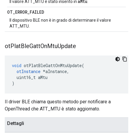
aMtu
Il valore ATT_MTU è stato inserito in
.
OT
_
ERROR
_
FAILED
Il dispositivo BLE non è in grado di determinare il valore
ATT_MTU.
ot
Plat
Ble
Gatt
On
Mtu
Update
void
 otPlatBleGattOnMtuUpdate
(
otInstance
*
aInstance
,
  uint16_t aMtu
)
Il driver BLE chiama questo metodo per notificare a
OpenThread che ATT_MTU è stato aggiornato.
Dettagli