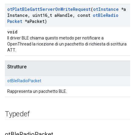
ot
Plat
Ble
Gatt
Server
On
Write
Request
(
ot
Instance
*a
Instance
,
uint16
_
t a
Handle
,
const
ot
Ble
Radio
Packet
*a
Packet)
void
Il driver BLE chiama questo metodo per notificare a
OpenThread la ricezione di un pacchetto di richiesta di scrittura
ATT.
Strutture
otBleRadioPacket
Rappresenta un pacchetto BLE.
Typedef
ot
Ble
Radio
Packet