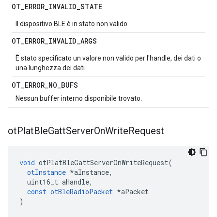
OT
_
ERROR
_
INVALID
_
STATE
Il dispositivo BLE è in stato non valido.
OT
_
ERROR
_
INVALID
_
ARGS
È stato specificato un valore non valido per l'handle, dei dati o
una lunghezza dei dati.
OT
_
ERROR
_
NO
_
BUFS
Nessun buffer interno disponibile trovato.
ot
Plat
Ble
Gatt
Server
On
Write
Request
void
 otPlatBleGattServerOnWriteRequest
(
otInstance
*
aInstance
,
  uint16_t aHandle
,
const
otBleRadioPacket
*
aPacket
)