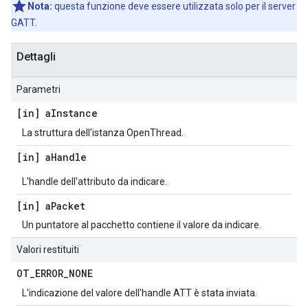
Nota:
questa funzione deve essere utilizzata solo per il server
GATT.
Dettagli
Parametri
[in] a
Instance
La struttura dell'istanza OpenThread.
[in] a
Handle
L'handle dell'attributo da indicare.
[in] a
Packet
Un puntatore al pacchetto contiene il valore da indicare.
Valori restituiti
OT
_
ERROR
_
NONE
L'indicazione del valore dell'handle ATT è stata inviata.