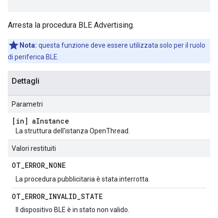
Arresta la procedura BLE Advertising.
Nota:
questa funzione deve essere utilizzata solo per il ruolo
di periferica BLE.
Dettagli
Parametri
[in] a
Instance
La struttura dell'istanza OpenThread.
Valori restituiti
OT
_
ERROR
_
NONE
La procedura pubblicitaria è stata interrotta.
OT
_
ERROR
_
INVALID
_
STATE
Il dispositivo BLE è in stato non valido.