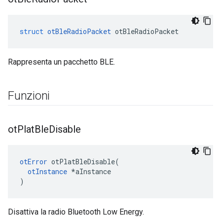
struct
otBleRadioPacket
 otBleRadioPacket
Rappresenta un pacchetto BLE.
Funzioni
ot
Plat
Ble
Disable
otError
 otPlatBleDisable
(
otInstance
*
aInstance
)
Disattiva la radio Bluetooth Low Energy.