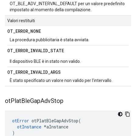
OT_BLE_ADV_INTERVAL_DEFAULT per un valore predefinito
impostato al momento della compilazione.
Valori restituiti
OT
_
ERROR
_
NONE
La procedura pubblicitaria è stata avviata.
OT
_
ERROR
_
INVALID
_
STATE
Il dispositivo BLE è in stato non valido.
OT
_
ERROR
_
INVALID
_
ARGS
È stato specificato un valore non valido per l'intervallo.
ot
Plat
Ble
Gap
Adv
Stop
otError
 otPlatBleGapAdvStop
(
otInstance
*
aInstance
)