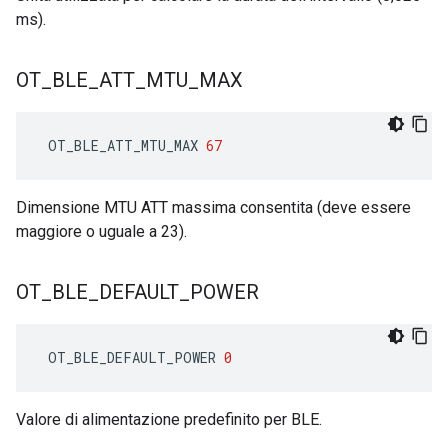
ms).
OT
_
BLE
_
ATT
_
MTU
_
MAX
 OT_BLE_ATT_MTU_MAX 
67
Dimensione MTU ATT massima consentita (deve essere
maggiore o uguale a 23).
OT
_
BLE
_
DEFAULT
_
POWER
 OT_BLE_DEFAULT_POWER 
0
Valore di alimentazione predefinito per BLE.