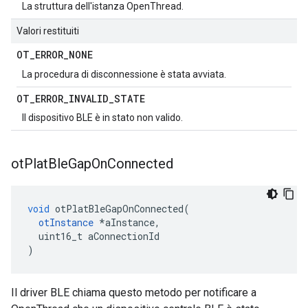
La struttura dell'istanza OpenThread.
Valori restituiti
OT
_
ERROR
_
NONE
La procedura di disconnessione è stata avviata.
OT
_
ERROR
_
INVALID
_
STATE
Il dispositivo BLE è in stato non valido.
ot
Plat
Ble
Gap
On
Connected
void
 otPlatBleGapOnConnected
(
otInstance
*
aInstance
,
  uint16_t aConnectionId
)
Il driver BLE chiama questo metodo per notificare a