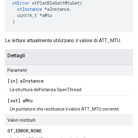
otError
 otPlatBleGattMtuGet
(
otInstance
*
aInstance
,
  uint16_t 
*
aMtu
)
Le letture attualmente utilizzano il valore di ATT_MTU.
Dettagli
Parametri
[in] a
Instance
La struttura dell'istanza OpenThread.
[out] a
Mtu
Un puntatore che restituisce il valore ATT_MTU corrente.
Valori restituiti
OT
_
ERROR
_
NONE