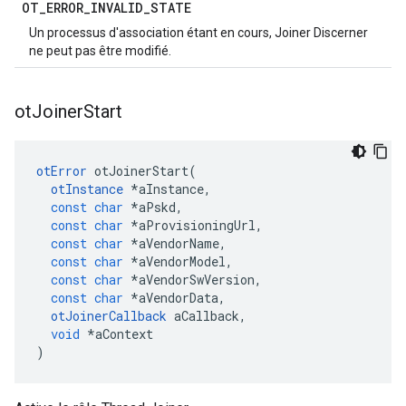
OT
_
ERROR
_
INVALID
_
STATE
Un processus d'association étant en cours, Joiner Discerner
ne peut pas être modifié.
ot
Joiner
Start
otError
 otJoinerStart
(
otInstance
*
aInstance
,
const
char
*
aPskd
,
const
char
*
aProvisioningUrl
,
const
char
*
aVendorName
,
const
char
*
aVendorModel
,
const
char
*
aVendorSwVersion
,
const
char
*
aVendorData
,
otJoinerCallback
 aCallback
,
void
*
aContext
)