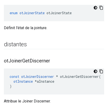
enum
otJoinerState
 otJoinerState
Définit l'état de la jointure.
distantes
ot
Joiner
Get
Discerner
const
otJoinerDiscerner
*
 otJoinerGetDiscerner
(
otInstance
*
aInstance
)
Attribue le Joiner Discerner.