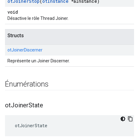
ot
Joiner
Stop
(
ot
Instance
*a
Instance)
void
Désactive le rôle Thread Joiner.
Structs
otJoinerDiscerner
Représente un Joiner Discerner.
Énumérations
ot
Joiner
State
 otJoinerState