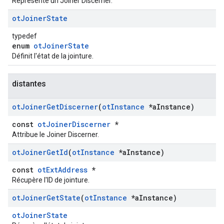
Représente un Joiner Discerner.
ot
Joiner
State
typedef
enum
otJoinerState
Définit l'état de la jointure.
distantes
ot
Joiner
Get
Discerner
(
ot
Instance
*a
Instance)
const
otJoinerDiscerner
*
Attribue le Joiner Discerner.
ot
Joiner
Get
Id
(
ot
Instance
*a
Instance)
const
otExtAddress
*
Récupère l'ID de jointure.
ot
Joiner
Get
State
(
ot
Instance
*a
Instance)
otJoinerState