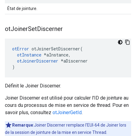
État de jointure.
ot
Joiner
Set
Discerner
otError
 otJoinerSetDiscerner
(
otInstance
*
aInstance
,
otJoinerDiscerner
*
aDiscerner
)
Définit le Joiner Discerner.
Joiner Discerner est utilisé pour calculer l'ID de jointure au
cours du processus de mise en service de thread. Pour en
savoir plus, consultez
otJoinerGetId
.
Remarque
:Joiner Discerner remplace l'EUI-64 de Joiner lors
de la session de jointure de la mise en service Thread.