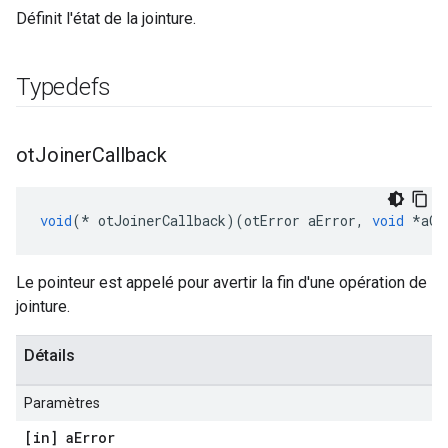
Définit l'état de la jointure.
Typedefs
ot
Joiner
Callback
void
(*
 otJoinerCallback
)(
otError aError
,
void
*
aCo
Le pointeur est appelé pour avertir la fin d'une opération de
jointure.
Détails
Paramètres
[in] a
Error