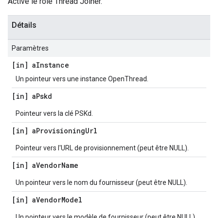
Active le rôle Thread Joiner.
Détails
Paramètres
[in] a
Instance
Un pointeur vers une instance OpenThread.
[in] a
Pskd
Pointeur vers la clé PSKd.
[in] a
Provisioning
Url
Pointeur vers l'URL de provisionnement (peut être NULL).
[in] a
Vendor
Name
Un pointeur vers le nom du fournisseur (peut être NULL).
[in] a
Vendor
Model
Un pointeur vers le modèle de fournisseur (peut être NULL).