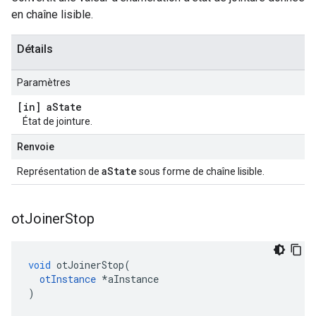
en chaîne lisible.
Détails
Paramètres
[in] a
State
État de jointure.
Renvoie
aState
Représentation de
sous forme de chaîne lisible.
ot
Joiner
Stop
void
 otJoinerStop
(
otInstance
*
aInstance
)