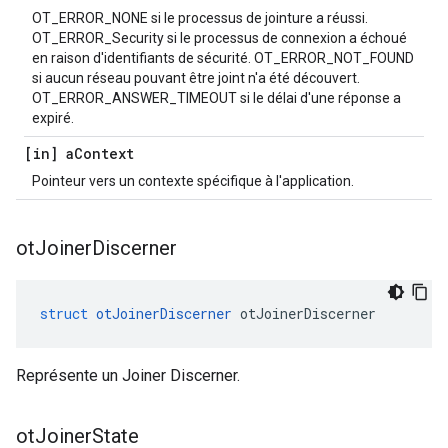
OT_ERROR_NONE si le processus de jointure a réussi.
OT_ERROR_Security si le processus de connexion a échoué
en raison d'identifiants de sécurité. OT_ERROR_NOT_FOUND
si aucun réseau pouvant être joint n'a été découvert.
OT_ERROR_ANSWER_TIMEOUT si le délai d'une réponse a
expiré.
[in] a
Context
Pointeur vers un contexte spécifique à l'application.
ot
Joiner
Discerner
struct
otJoinerDiscerner
 otJoinerDiscerner
Représente un Joiner Discerner.
ot
Joiner
State