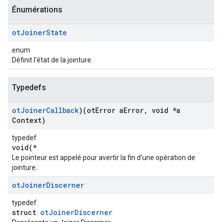
Énumérations
ot
Joiner
State
enum
Définit l'état de la jointure.
Typedefs
ot
Joiner
Callback
)(ot
Error a
Error
,
void *a
Context)
typedef
void(*
Le pointeur est appelé pour avertir la fin d'une opération de
jointure.
ot
Joiner
Discerner
typedef
struct
otJoinerDiscerner