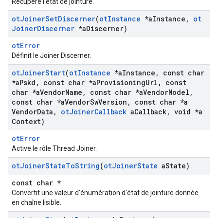
Récupère l'état de jointure.
ot
Joiner
Set
Discerner
(
ot
Instance
*a
Instance
,
ot
Joiner
Discerner
*a
Discerner)
otError
Définit le Joiner Discerner.
ot
Joiner
Start
(
ot
Instance
*a
Instance
,
const char
*a
Pskd
,
const char *a
Provisioning
Url
,
const
char *a
Vendor
Name
,
const char *a
Vendor
Model
,
const char *a
Vendor
Sw
Version
,
const char *a
Vendor
Data
,
ot
Joiner
Callback
a
Callback
,
void *a
Context)
otError
Active le rôle Thread Joiner.
ot
Joiner
State
To
String
(
ot
Joiner
State
a
State)
const char *
Convertit une valeur d'énumération d'état de jointure donnée
en chaîne lisible.