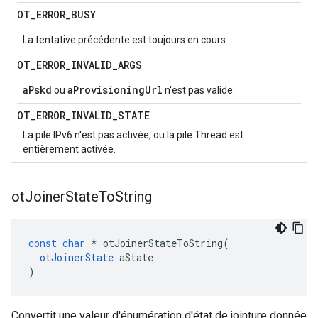
OT
_
ERROR
_
BUSY
La tentative précédente est toujours en cours.
OT
_
ERROR
_
INVALID
_
ARGS
aPskd
aProvisioningUrl
ou
n'est pas valide.
OT
_
ERROR
_
INVALID
_
STATE
La pile IPv6 n'est pas activée, ou la pile Thread est
entièrement activée.
ot
Joiner
State
To
String
const
char
*
 otJoinerStateToString
(
otJoinerState
 aState
)
Convertit une valeur d'énumération d'état de jointure donnée