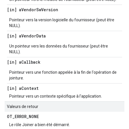
[in] a
Vendor
Sw
Version
Pointeur vers la version logicielle du fournisseur (peut être
NULL).
[in] a
Vendor
Data
Un pointeur vers les données du fournisseur (peut être
NULL).
[in] a
Callback
Pointeur vers une fonction appelée à la fin de l'opération de
jointure.
[in] a
Context
Pointeur vers un contexte spécifique à l'application.
Valeurs de retour
OT
_
ERROR
_
NONE
Le rôle Joiner a bien été démarré.