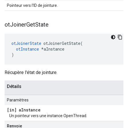
Pointeur vers l'ID de jointure.
ot
Joiner
Get
State
otJoinerState
 otJoinerGetState
(
otInstance
*
aInstance
)
Récupère l'état de jointure.
Détails
Paramètres
[in] a
Instance
Un pointeur vers une instance OpenThread.
Renvoie