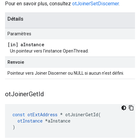
Pour en savoir plus, consultez
otJoinerSetDiscerner
.
Détails
Paramètres
[in] a
Instance
Un pointeur vers l'instance OpenThread.
Renvoie
Pointeur vers Joiner Discerner ou NULL si aucun n'est défini.
ot
Joiner
Get
Id
const
otExtAddress
*
 otJoinerGetId
(
otInstance
*
aInstance
)