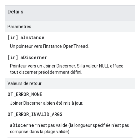
Détails
Paramètres
[in] a
Instance
Un pointeur vers l'instance OpenThread.
[in] a
Discerner
Pointeur vers un Joiner Discerner. Si la valeur NULL efface
tout discerner précédemment défini.
Valeurs de retour
OT
_
ERROR
_
NONE
Joiner Discerner a bien été mis à jour.
OT
_
ERROR
_
INVALID
_
ARGS
aDiscerner
n'est pas valide (la longueur spécifiée n'est pas
comprise dans la plage valide).