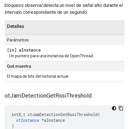
bloqueos observa/detecta un nivel de señal alto durante el
intervalo correspondiente de un segundo.
Detalles
Parámetros
[in] a
Instance
Un puntero para una instancia de OpenThread.
Qué muestra
El mapa de bits del historial actual.
ot
Jam
Detection
Get
Rssi
Threshold
int8_t otJamDetectionGetRssiThreshold
(
otInstance
*
aInstance
)