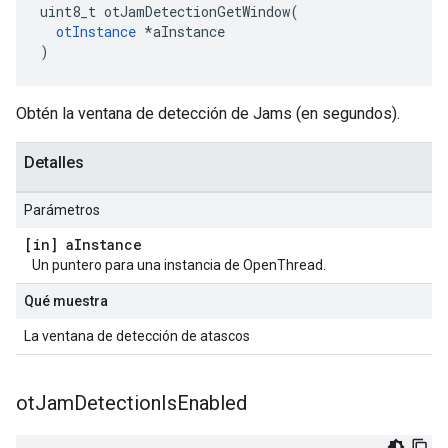
uint8_t otJamDetectionGetWindow
(
otInstance
*
aInstance
)
Obtén la ventana de detección de Jams (en segundos).
Detalles
Parámetros
[in] a
Instance
Un puntero para una instancia de OpenThread.
Qué muestra
La ventana de detección de atascos
ot
Jam
Detection
Is
Enabled