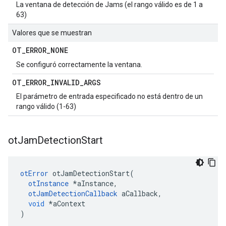
La ventana de detección de Jams (el rango válido es de 1 a
63)
Valores que se muestran
OT
_
ERROR
_
NONE
Se configuró correctamente la ventana.
OT
_
ERROR
_
INVALID
_
ARGS
El parámetro de entrada especificado no está dentro de un
rango válido (1-63)
ot
Jam
Detection
Start
otError
 otJamDetectionStart
(
otInstance
*
aInstance
,
otJamDetectionCallback
 aCallback
,
void
*
aContext
)