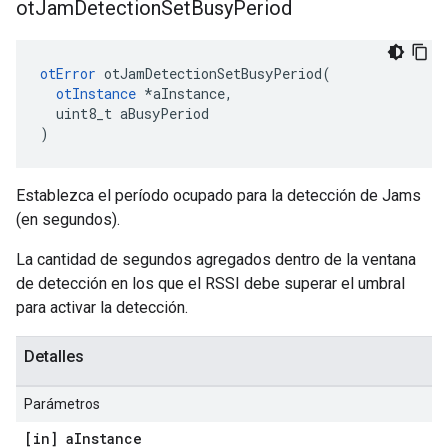
ot
Jam
Detection
Set
Busy
Period
otError
 otJamDetectionSetBusyPeriod
(
otInstance
*
aInstance
,
  uint8_t aBusyPeriod
)
Establezca el período ocupado para la detección de Jams
(en segundos).
La cantidad de segundos agregados dentro de la ventana
de detección en los que el RSSI debe superar el umbral
para activar la detección.
Detalles
Parámetros
[in] a
Instance