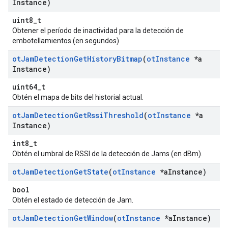
Instance)
uint8_t
Obtener el período de inactividad para la detección de
embotellamientos (en segundos)
ot
Jam
Detection
Get
History
Bitmap
(
ot
Instance
*a
Instance)
uint64_t
Obtén el mapa de bits del historial actual.
ot
Jam
Detection
Get
Rssi
Threshold
(
ot
Instance
*a
Instance)
int8_t
Obtén el umbral de RSSI de la detección de Jams (en dBm).
ot
Jam
Detection
Get
State
(
ot
Instance
*a
Instance)
bool
Obtén el estado de detección de Jam.
ot
Jam
Detection
Get
Window
(
ot
Instance
*a
Instance)