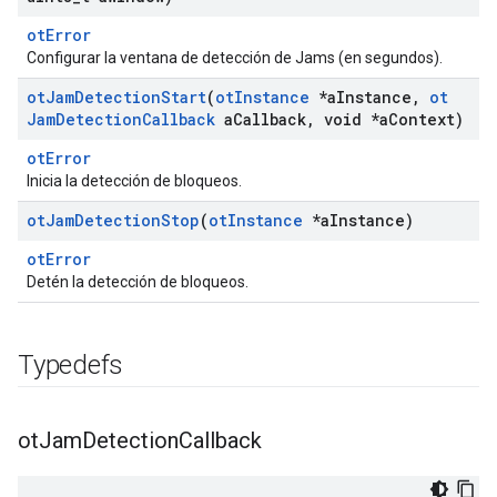
otError
Configurar la ventana de detección de Jams (en segundos).
ot
Jam
Detection
Start
(
ot
Instance
*a
Instance
,
ot
Jam
Detection
Callback
a
Callback
,
void *a
Context)
otError
Inicia la detección de bloqueos.
ot
Jam
Detection
Stop
(
ot
Instance
*a
Instance)
otError
Detén la detección de bloqueos.
Typedefs
ot
Jam
Detection
Callback