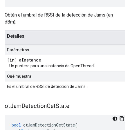
Obtén el umbral de RSSI de la detección de Jams (en
dBm).
Detalles
Parámetros
[in] a
Instance
Un puntero para una instancia de OpenThread.
Qué muestra
Es el umbral de RSSI de detección de Jams.
ot
Jam
Detection
Get
State
bool
 otJamDetectionGetState
(