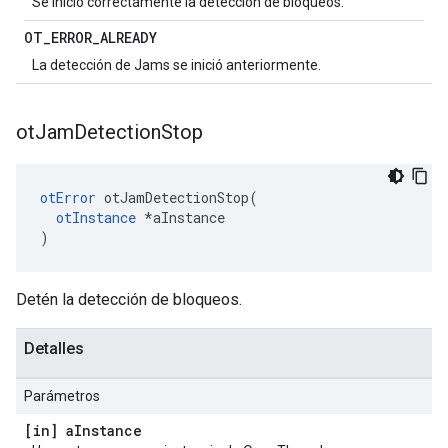
Se inició correctamente la detección de bloqueos.
OT
_
ERROR
_
ALREADY
La detección de Jams se inició anteriormente.
ot
Jam
Detection
Stop
otError
 otJamDetectionStop
(
otInstance
*
aInstance
)
Detén la detección de bloqueos.
Detalles
Parámetros
[in] a
Instance