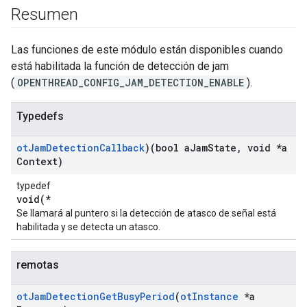
Resumen
Las funciones de este módulo están disponibles cuando
está habilitada la función de detección de jam
(
OPENTHREAD_CONFIG_JAM_DETECTION_ENABLE
).
Typedefs
ot
Jam
Detection
Callback
)(bool a
Jam
State
,
void *a
Context)
typedef
void(*
Se llamará al puntero si la detección de atasco de señal está
habilitada y se detecta un atasco.
remotas
ot
Jam
Detection
Get
Busy
Period
(
ot
Instance
*a