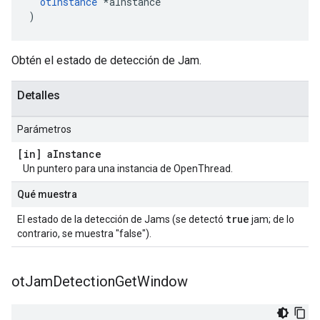
otInstance
*
aInstance
)
Obtén el estado de detección de Jam.
Detalles
Parámetros
[in] a
Instance
Un puntero para una instancia de OpenThread.
Qué muestra
true
El estado de la detección de Jams (se detectó
jam; de lo
contrario, se muestra "false").
ot
Jam
Detection
Get
Window