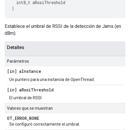
  int8_t aRssiThreshold
)
Establece el umbral de RSSI de la detección de Jams (en
dBm).
Detalles
Parámetros
[in] a
Instance
Un puntero para una instancia de OpenThread.
[in] a
Rssi
Threshold
El umbral de RSSI.
Valores que se muestran
OT
_
ERROR
_
NONE
Se configuró correctamente el umbral.