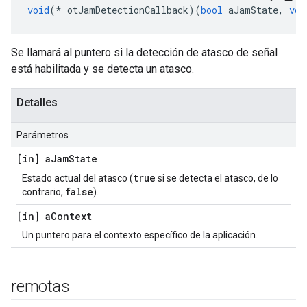
void
(*
 otJamDetectionCallback
)(
bool
 aJamState
,
voi
Se llamará al puntero si la detección de atasco de señal
está habilitada y se detecta un atasco.
Detalles
Parámetros
[in] a
Jam
State
true
Estado actual del atasco (
si se detecta el atasco, de lo
false
contrario,
).
[in] a
Context
Un puntero para el contexto específico de la aplicación.
remotas