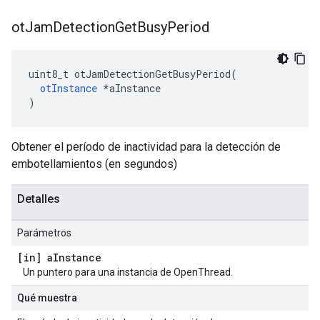
ot
Jam
Detection
Get
Busy
Period
uint8_t otJamDetectionGetBusyPeriod
(
otInstance
*
aInstance
)
Obtener el período de inactividad para la detección de
embotellamientos (en segundos)
Detalles
Parámetros
[in] a
Instance
Un puntero para una instancia de OpenThread.
Qué muestra