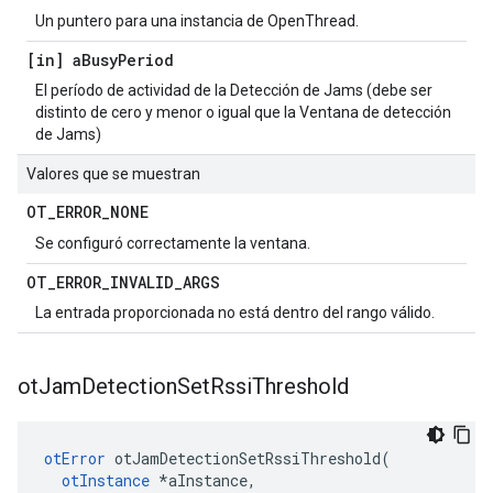
Un puntero para una instancia de OpenThread.
[in] a
Busy
Period
El período de actividad de la Detección de Jams (debe ser
distinto de cero y menor o igual que la Ventana de detección
de Jams)
Valores que se muestran
OT
_
ERROR
_
NONE
Se configuró correctamente la ventana.
OT
_
ERROR
_
INVALID
_
ARGS
La entrada proporcionada no está dentro del rango válido.
ot
Jam
Detection
Set
Rssi
Threshold
otError
 otJamDetectionSetRssiThreshold
(
otInstance
*
aInstance
,