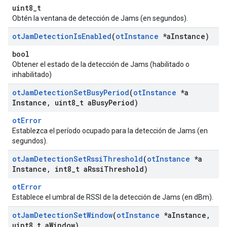
uint8_t
Obtén la ventana de detección de Jams (en segundos).
ot
Jam
Detection
Is
Enabled
(
ot
Instance
*a
Instance)
bool
Obtener el estado de la detección de Jams (habilitado o
inhabilitado)
ot
Jam
Detection
Set
Busy
Period
(
ot
Instance
*a
Instance
,
uint8
_
t a
Busy
Period)
otError
Establezca el período ocupado para la detección de Jams (en
segundos).
ot
Jam
Detection
Set
Rssi
Threshold
(
ot
Instance
*a
Instance
,
int8
_
t a
Rssi
Threshold)
otError
Establece el umbral de RSSI de la detección de Jams (en dBm).
ot
Jam
Detection
Set
Window
(
ot
Instance
*a
Instance
,
uint8
_
t a
Window)