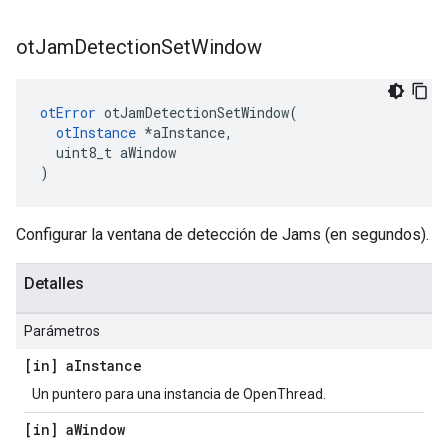
ot
Jam
Detection
Set
Window
otError
 otJamDetectionSetWindow
(
otInstance
*
aInstance
,
  uint8_t aWindow
)
Configurar la ventana de detección de Jams (en segundos).
Detalles
Parámetros
[in] a
Instance
Un puntero para una instancia de OpenThread.
[in] a
Window