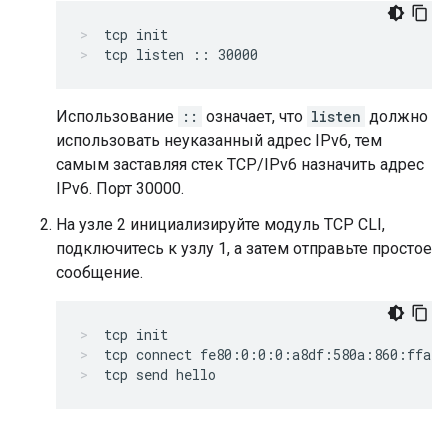
tcp init
tcp listen :: 30000
Использование
::
означает, что
listen
должно
использовать неуказанный адрес IPv6, тем
самым заставляя стек TCP/IPv6 назначить адрес
IPv6. Порт 30000.
На узле 2 инициализируйте модуль TCP CLI,
подключитесь к узлу 1, а затем отправьте простое
сообщение.
tcp init
tcp connect fe80:0:0:0:a8df:580a:860:ffa4 
tcp send hello