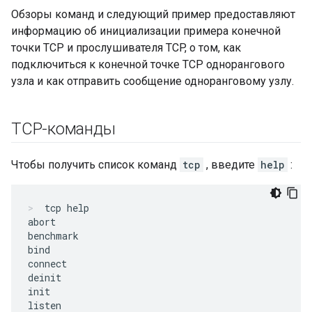
Обзоры команд и следующий пример предоставляют
информацию об инициализации примера конечной
точки TCP и прослушивателя TCP, о том, как
подключиться к конечной точке TCP однорангового
узла и как отправить сообщение одноранговому узлу.
TCP-команды
Чтобы получить список команд
tcp
, введите
help
:
tcp help
abort

benchmark

bind

connect

deinit

init

listen
