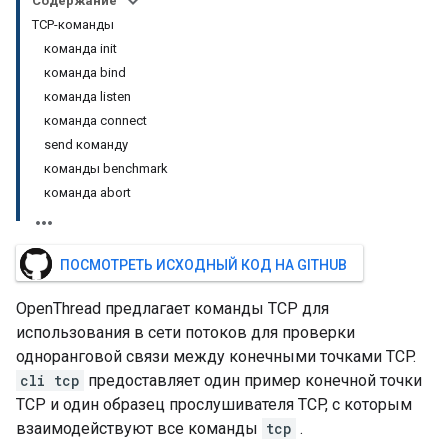
Содержание
TCP-команды
команда init
команда bind
команда listen
команда connect
send команду
команды benchmark
команда abort
ПОСМОТРЕТЬ ИСХОДНЫЙ КОД НА GITHUB
OpenThread предлагает команды TCP для
использования в сети потоков для проверки
одноранговой связи между конечными точками TCP.
cli tcp
предоставляет один пример конечной точки
TCP и один образец прослушивателя TCP, с которым
взаимодействуют все команды
tcp
.