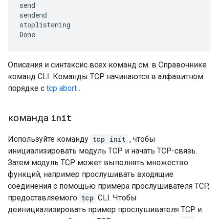
send

sendend

stoplistening

Описания и синтаксис всех команд см. в Справочнике
команд CLI. Команды TCP начинаются в алфавитном
порядке с
tcp abort
.
команда
init
Используйте команду
tcp init
, чтобы
инициализировать модуль TCP и начать TCP-связь.
Затем модуль TCP может выполнять множество
функций, например прослушивать входящие
соединения с помощью примера прослушивателя TCP,
предоставляемого
tcp
CLI. Чтобы
деинициализировать пример прослушивателя TCP и