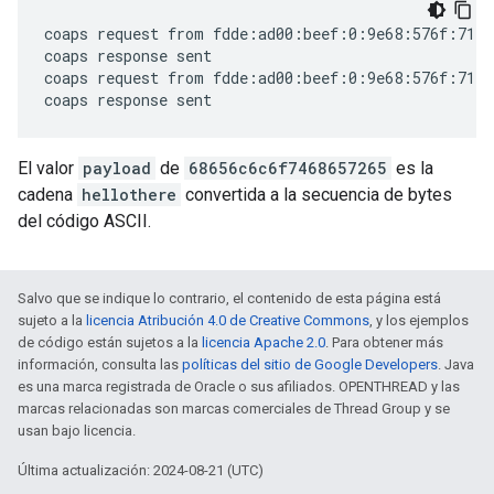
coaps request from fdde:ad00:beef:0:9e68:576f:714c
coaps response sent

coaps request from fdde:ad00:beef:0:9e68:576f:714c
El valor
payload
de
68656c6c6f7468657265
es la
cadena
hellothere
convertida a la secuencia de bytes
del código ASCII.
Salvo que se indique lo contrario, el contenido de esta página está
sujeto a la
licencia Atribución 4.0 de Creative Commons
, y los ejemplos
de código están sujetos a la
licencia Apache 2.0
. Para obtener más
información, consulta las
políticas del sitio de Google Developers
. Java
es una marca registrada de Oracle o sus afiliados. OPENTHREAD y las
marcas relacionadas son marcas comerciales de Thread Group y se
usan bajo licencia.
Última actualización: 2024-08-21 (UTC)