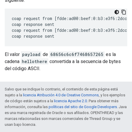
siguiente:
coap request from [fdde:ad00:beef:0:b3:e3f6:2dcc:4
coap response sent

coap request from [fdde:ad00:beef:0:b3:e3f6:2dcc:4
El valor
payload
de
68656c6c6f7468657265
es la
cadena
hellothere
convertida a la secuencia de bytes
del código ASCII.
Salvo que se indique lo contrario, el contenido de esta página está
sujeto a la
licencia Atribución 4.0 de Creative Commons
, y los ejemplos
de código están sujetos a la
licencia Apache 2.0
. Para obtener más
información, consulta las
políticas del sitio de Google Developers
. Java
es una marca registrada de Oracle o sus afiliados. OPENTHREAD y las
marcas relacionadas son marcas comerciales de Thread Group y se
usan bajo licencia.