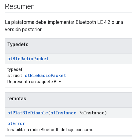
Resumen
La plataforma debe implementar Bluetooth LE 4.2 o una
versión posterior.
Typedefs
ot
Ble
Radio
Packet
typedef
struct
otBleRadioPacket
Representa un paquete BLE.
remotas
ot
Plat
Ble
Disable
(
ot
Instance
*a
Instance)
otError
Inhabilita la radio Bluetooth de bajo consumo.