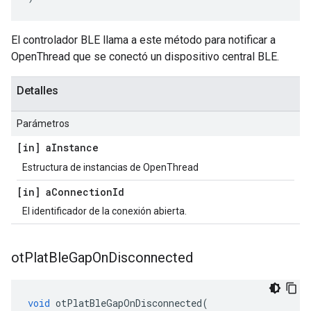
El controlador BLE llama a este método para notificar a
OpenThread que se conectó un dispositivo central BLE.
Detalles
Parámetros
[in] a
Instance
Estructura de instancias de OpenThread
[in] a
Connection
Id
El identificador de la conexión abierta.
ot
Plat
Ble
Gap
On
Disconnected
void
 otPlatBleGapOnDisconnected
(