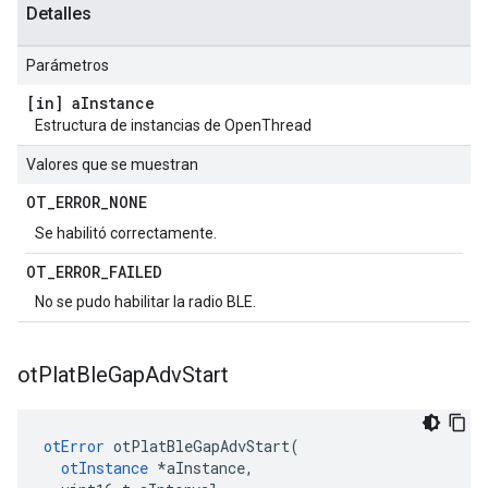
Detalles
Parámetros
[in] a
Instance
Estructura de instancias de OpenThread
Valores que se muestran
OT
_
ERROR
_
NONE
Se habilitó correctamente.
OT
_
ERROR
_
FAILED
No se pudo habilitar la radio BLE.
ot
Plat
Ble
Gap
Adv
Start
otError
 otPlatBleGapAdvStart
(
otInstance
*
aInstance
,