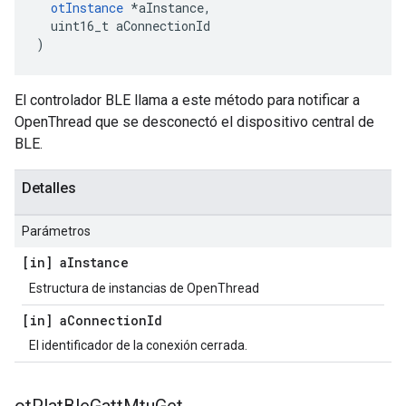
otInstance
*
aInstance
,
  uint16_t aConnectionId
)
El controlador BLE llama a este método para notificar a
OpenThread que se desconectó el dispositivo central de
BLE.
Detalles
Parámetros
[in] a
Instance
Estructura de instancias de OpenThread
[in] a
Connection
Id
El identificador de la conexión cerrada.