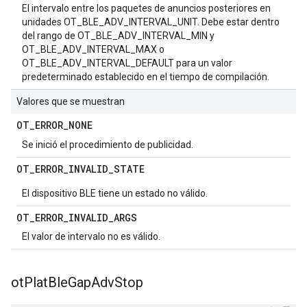
El intervalo entre los paquetes de anuncios posteriores en
unidades OT_BLE_ADV_INTERVAL_UNIT. Debe estar dentro
del rango de OT_BLE_ADV_INTERVAL_MIN y
OT_BLE_ADV_INTERVAL_MAX o
OT_BLE_ADV_INTERVAL_DEFAULT para un valor
predeterminado establecido en el tiempo de compilación.
Valores que se muestran
OT
_
ERROR
_
NONE
Se inició el procedimiento de publicidad.
OT
_
ERROR
_
INVALID
_
STATE
El dispositivo BLE tiene un estado no válido.
OT
_
ERROR
_
INVALID
_
ARGS
El valor de intervalo no es válido.
ot
Plat
Ble
Gap
Adv
Stop