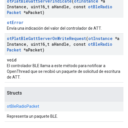
ot
Plat
Ble
Gatt
Server
Indicate
(
ot
Instance
*a
Instance
,
uint16
_
t a
Handle
,
const
ot
Ble
Radio
Packet
*a
Packet)
otError
Envía una indicación del valor del controlador de ATT.
ot
Plat
Ble
Gatt
Server
On
Write
Request
(
ot
Instance
*a
Instance
,
uint16
_
t a
Handle
,
const
ot
Ble
Radio
Packet
*a
Packet)
void
El controlador BLE llama a este método para notificar a
OpenThread que se recibió un paquete de solicitud de escritura
de ATT.
Structs
otBleRadioPacket
Representa un paquete BLE.