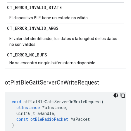
OT
_
ERROR
_
INVALID
_
STATE
El dispositivo BLE tiene un estado no válido.
OT
_
ERROR
_
INVALID
_
ARGS
El valor del identificador, los datos o la longitud de los datos
no son válidos.
OT
_
ERROR
_
NO
_
BUFS
No se encontró ningún búfer interno disponible.
ot
Plat
Ble
Gatt
Server
On
Write
Request
void
 otPlatBleGattServerOnWriteRequest
(
otInstance
*
aInstance
,
  uint16_t aHandle
,
const
otBleRadioPacket
*
aPacket
)