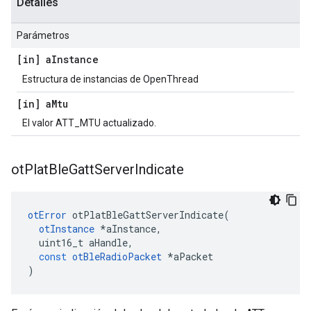
Detalles
Parámetros
[in] a
Instance
Estructura de instancias de OpenThread
[in] a
Mtu
El valor ATT_MTU actualizado.
ot
Plat
Ble
Gatt
Server
Indicate
otError
 otPlatBleGattServerIndicate
(
otInstance
*
aInstance
,
  uint16_t aHandle
,
const
otBleRadioPacket
*
aPacket
)