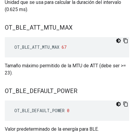
Unidad que se usa para calcular la duración del intervalo
(0.625 ms).
OT
_
BLE
_
ATT
_
MTU
_
MAX
 OT_BLE_ATT_MTU_MAX 
67
Tamaño máximo permitido de la MTU de ATT (debe ser >=
23).
OT
_
BLE
_
DEFAULT
_
POWER
 OT_BLE_DEFAULT_POWER 
0
Valor predeterminado de la energía para BLE.