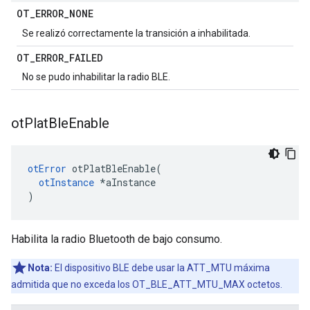
OT
_
ERROR
_
NONE
Se realizó correctamente la transición a inhabilitada.
OT
_
ERROR
_
FAILED
No se pudo inhabilitar la radio BLE.
ot
Plat
Ble
Enable
otError
 otPlatBleEnable
(
otInstance
*
aInstance
)
Habilita la radio Bluetooth de bajo consumo.
Nota:
El dispositivo BLE debe usar la ATT_MTU máxima
admitida que no exceda los OT_BLE_ATT_MTU_MAX octetos.