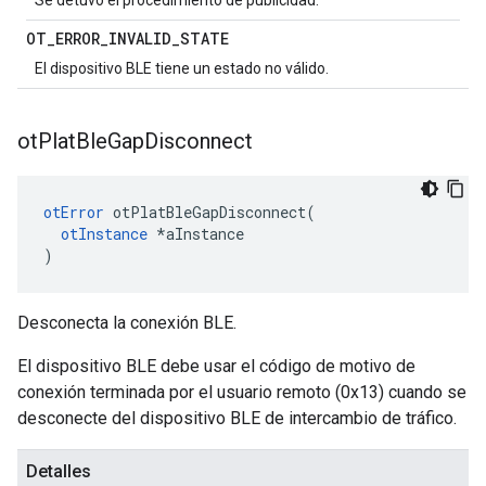
Se detuvo el procedimiento de publicidad.
OT
_
ERROR
_
INVALID
_
STATE
El dispositivo BLE tiene un estado no válido.
ot
Plat
Ble
Gap
Disconnect
otError
 otPlatBleGapDisconnect
(
otInstance
*
aInstance
)
Desconecta la conexión BLE.
El dispositivo BLE debe usar el código de motivo de
conexión terminada por el usuario remoto (0x13) cuando se
desconecte del dispositivo BLE de intercambio de tráfico.
Detalles