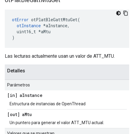
ot
Plat
Ble
Gatt
Mtu
Get
otError
 otPlatBleGattMtuGet
(
otInstance
*
aInstance
,
  uint16_t 
*
aMtu
)
Las lecturas actualmente usan un valor de ATT_MTU.
Detalles
Parámetros
[in] a
Instance
Estructura de instancias de OpenThread
[out] a
Mtu
Un puntero para generar el valor ATT_MTU actual.
Valores que se muestran