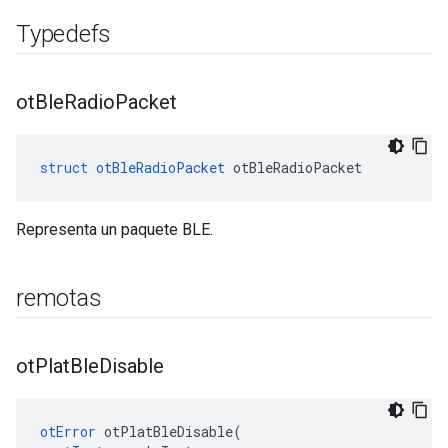
Typedefs
ot
Ble
Radio
Packet
struct
otBleRadioPacket
 otBleRadioPacket
Representa un paquete BLE.
remotas
ot
Plat
Ble
Disable
otError
 otPlatBleDisable
(