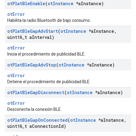
ot
Plat
Ble
Enable
(
ot
Instance
*a
Instance)
otError
Habilita la radio Bluetooth de bajo consumo.
ot
Plat
Ble
Gap
Adv
Start
(
ot
Instance
*a
Instance
,
uint16
_
t a
Interval)
otError
Inicia el procedimiento de publicidad BLE.
ot
Plat
Ble
Gap
Adv
Stop
(
ot
Instance
*a
Instance)
otError
Detiene el procedimiento de publicidad BLE.
ot
Plat
Ble
Gap
Disconnect
(
ot
Instance
*a
Instance)
otError
Desconecta la conexión BLE.
ot
Plat
Ble
Gap
On
Connected
(
ot
Instance
*a
Instance
,
uint16
_
t a
Connection
Id)