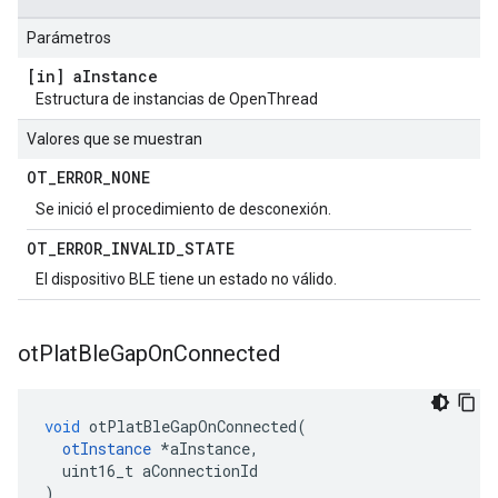
Parámetros
[in] a
Instance
Estructura de instancias de OpenThread
Valores que se muestran
OT
_
ERROR
_
NONE
Se inició el procedimiento de desconexión.
OT
_
ERROR
_
INVALID
_
STATE
El dispositivo BLE tiene un estado no válido.
ot
Plat
Ble
Gap
On
Connected
void
 otPlatBleGapOnConnected
(
otInstance
*
aInstance
,
  uint16_t aConnectionId
)