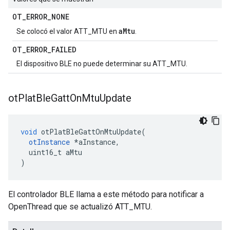
OT
_
ERROR
_
NONE
aMtu
Se colocó el valor ATT_MTU en
.
OT
_
ERROR
_
FAILED
El dispositivo BLE no puede determinar su ATT_MTU.
ot
Plat
Ble
Gatt
On
Mtu
Update
void
 otPlatBleGattOnMtuUpdate
(
otInstance
*
aInstance
,
  uint16_t aMtu
)
El controlador BLE llama a este método para notificar a
OpenThread que se actualizó ATT_MTU.