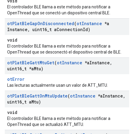
void
El controlador BLE llama a este método para notificar a
OpenThread que se conectó un dispositivo central BLE.
ot
Plat
Ble
Gap
On
Disconnected
(
ot
Instance
*a
Instance
,
uint16
_
t a
Connection
Id)
void
El controlador BLE llama a este método para notificar a
OpenThread que se desconectó el dispositivo central de BLE.
ot
Plat
Ble
Gatt
Mtu
Get
(
ot
Instance
*a
Instance
,
uint16
_
t *a
Mtu)
otError
Las lecturas actualmente usan un valor de ATT_MTU.
ot
Plat
Ble
Gatt
On
Mtu
Update
(
ot
Instance
*a
Instance
,
uint16
_
t a
Mtu)
void
El controlador BLE llama a este método para notificar a
OpenThread que se actualizó ATT_MTU.