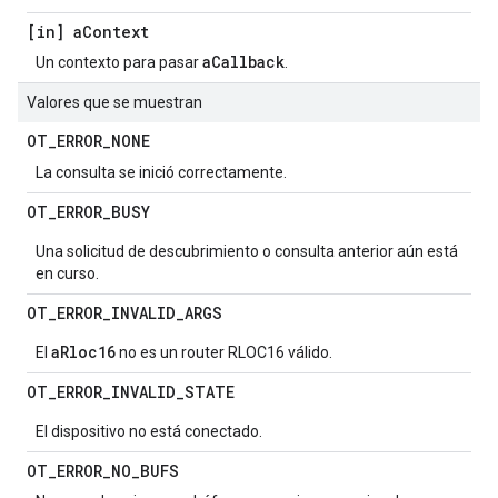
[in] a
Context
aCallback
Un contexto para pasar
.
Valores que se muestran
OT
_
ERROR
_
NONE
La consulta se inició correctamente.
OT
_
ERROR
_
BUSY
Una solicitud de descubrimiento o consulta anterior aún está
en curso.
OT
_
ERROR
_
INVALID
_
ARGS
aRloc16
El
no es un router RLOC16 válido.
OT
_
ERROR
_
INVALID
_
STATE
El dispositivo no está conectado.
OT
_
ERROR
_
NO
_
BUFS