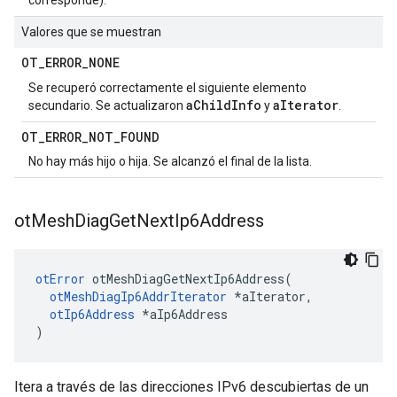
corresponde).
Valores que se muestran
OT
_
ERROR
_
NONE
Se recuperó correctamente el siguiente elemento
aChildInfo
aIterator
secundario. Se actualizaron
y
.
OT
_
ERROR
_
NOT
_
FOUND
No hay más hijo o hija. Se alcanzó el final de la lista.
ot
Mesh
Diag
Get
Next
Ip6Address
otError
 otMeshDiagGetNextIp6Address
(
otMeshDiagIp6AddrIterator
*
aIterator
,
otIp6Address
*
aIp6Address
)
Itera a través de las direcciones IPv6 descubiertas de un