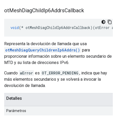
ot
Mesh
Diag
Child
Ip6Addrs
Callback
void
(*
 otMeshDiagChildIp6AddrsCallback
)(
otError aE
Representa la devolución de llamada que usa
otMeshDiagQueryChildrenIp6Addrs()
para
proporcionar información sobre un elemento secundario de
MTD y su lista de direcciones IPv6.
Cuando
aError
es
OT_ERROR_PENDING
, indica que hay
más elementos secundarios y se volverá a invocar la
devolución de llamada.
Detalles
Parámetros