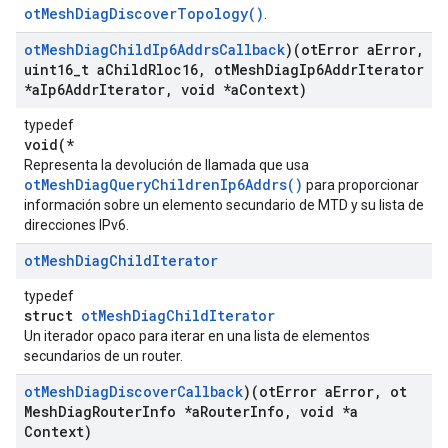
otMeshDiagDiscoverTopology()
.
ot
Mesh
Diag
Child
Ip6Addrs
Callback
)(ot
Error a
Error
,
uint16
_
t a
Child
Rloc16
,
ot
Mesh
Diag
Ip6Addr
Iterator
*a
Ip6Addr
Iterator
,
void *a
Context)
typedef
void(*
Representa la devolución de llamada que usa
otMeshDiagQueryChildrenIp6Addrs()
para proporcionar
información sobre un elemento secundario de MTD y su lista de
direcciones IPv6.
ot
Mesh
Diag
Child
Iterator
typedef
struct
otMeshDiagChildIterator
Un iterador opaco para iterar en una lista de elementos
secundarios de un router.
ot
Mesh
Diag
Discover
Callback
)(ot
Error a
Error
,
ot
Mesh
Diag
Router
Info *a
Router
Info
,
void *a
Context)