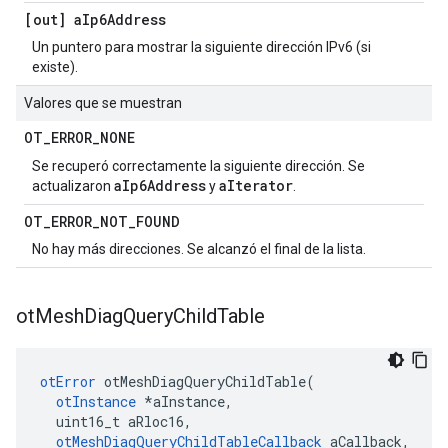
[out] a
Ip6Address
Un puntero para mostrar la siguiente dirección IPv6 (si
existe).
Valores que se muestran
OT
_
ERROR
_
NONE
Se recuperó correctamente la siguiente dirección. Se
aIp6Address
aIterator
actualizaron
y
.
OT
_
ERROR
_
NOT
_
FOUND
No hay más direcciones. Se alcanzó el final de la lista.
ot
Mesh
Diag
Query
Child
Table
otError
 otMeshDiagQueryChildTable
(
otInstance
*
aInstance
,
  uint16_t aRloc16
,
otMeshDiagQueryChildTableCallback
 aCallback
,