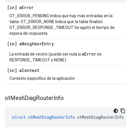
[in] a
Error
OT_ERROR_PENDING Indica que hay más entradas en la
tabla. OT_ERROR_NONE Indica que la tabla finalizó.
OT_ERROR_RESPONSE_TIMEOUT Se agotó el tiempo de
espera de respuesta.
[in] a
Neighbor
Entry
aError
La entrada de vecino (puede ser nula si
es
RESPONSE_TIMEOUT o NONE).
[in] a
Context
Contexto específico de la aplicación.
ot
Mesh
Diag
Router
Info
struct
otMeshDiagRouterInfo
 otMeshDiagRouterInfo