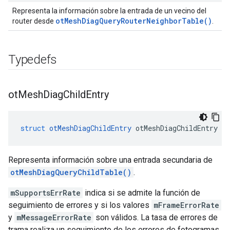
Representa la información sobre la entrada de un vecino del
otMeshDiagQueryRouterNeighborTable()
router desde
.
Typedefs
ot
Mesh
Diag
Child
Entry
struct
otMeshDiagChildEntry
 otMeshDiagChildEntry
Representa información sobre una entrada secundaria de
otMeshDiagQueryChildTable()
.
mSupportsErrRate
indica si se admite la función de
seguimiento de errores y si los valores
mFrameErrorRate
y
mMessageErrorRate
son válidos. La tasa de errores de
trama realiza un seguimiento de los errores de fotogramas