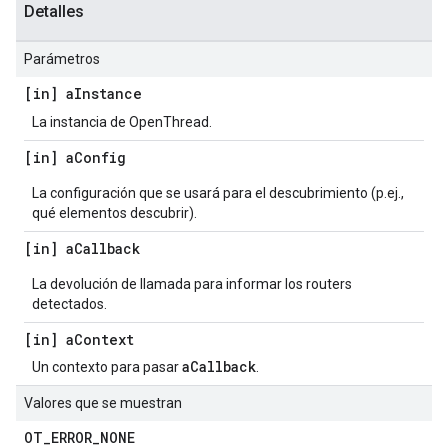
Detalles
Parámetros
[in] a
Instance
La instancia de OpenThread.
[in] a
Config
La configuración que se usará para el descubrimiento (p.ej.,
qué elementos descubrir).
[in] a
Callback
La devolución de llamada para informar los routers
detectados.
[in] a
Context
aCallback
Un contexto para pasar
.
Valores que se muestran
OT
_
ERROR
_
NONE