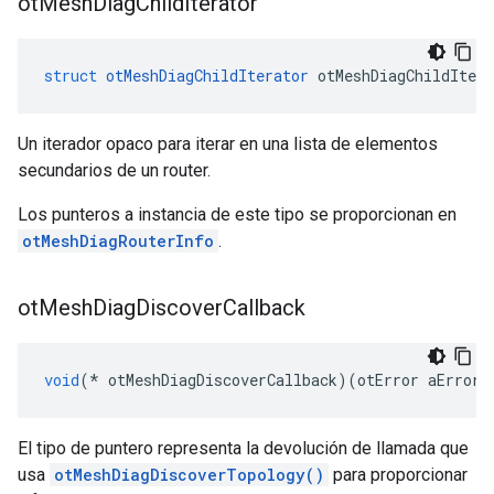
ot
Mesh
Diag
Child
Iterator
struct
otMeshDiagChildIterator
 otMeshDiagChildItera
Un iterador opaco para iterar en una lista de elementos
secundarios de un router.
Los punteros a instancia de este tipo se proporcionan en
otMeshDiagRouterInfo
.
ot
Mesh
Diag
Discover
Callback
void
(*
 otMeshDiagDiscoverCallback
)(
otError aError
,
El tipo de puntero representa la devolución de llamada que
usa
otMeshDiagDiscoverTopology()
para proporcionar