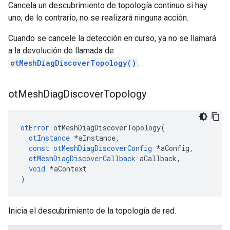
Cancela un descubrimiento de topología continuo si hay
uno; de lo contrario, no se realizará ninguna acción.
Cuando se cancele la detección en curso, ya no se llamará
a la devolución de llamada de
otMeshDiagDiscoverTopology()
.
ot
Mesh
Diag
Discover
Topology
otError
 otMeshDiagDiscoverTopology
(
otInstance
*
aInstance
,
const
otMeshDiagDiscoverConfig
*
aConfig
,
otMeshDiagDiscoverCallback
 aCallback
,
void
*
aContext
)
Inicia el descubrimiento de la topología de red.