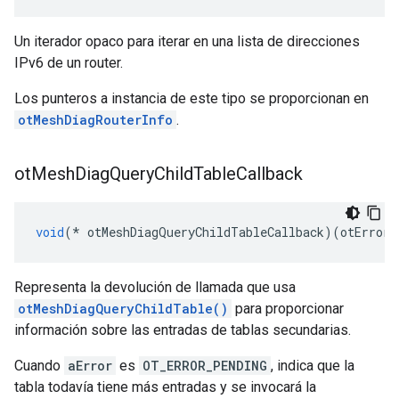
Un iterador opaco para iterar en una lista de direcciones
IPv6 de un router.
Los punteros a instancia de este tipo se proporcionan en
otMeshDiagRouterInfo
.
ot
Mesh
Diag
Query
Child
Table
Callback
void
(*
 otMeshDiagQueryChildTableCallback
)(
otError 
Representa la devolución de llamada que usa
otMeshDiagQueryChildTable()
para proporcionar
información sobre las entradas de tablas secundarias.
Cuando
aError
es
OT_ERROR_PENDING
, indica que la
tabla todavía tiene más entradas y se invocará la