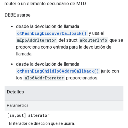
router o un elemento secundario de MTD.
DEBE usarse
desde la devolución de llamada
otMeshDiagDiscoverCallback()
y usa el
mIp6AddrIterator
del struct
aRouterInfo
que se
proporciona como entrada para la devolución de
llamada.
desde la devolución de llamada
otMeshDiagChildIp6AddrsCallback()
junto con
los
aIp6AddrIterator
proporcionados.
Detalles
Parámetros
[in
,
out] a
Iterator
El iterador de dirección que se usará.