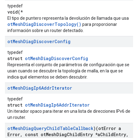
typedef
void(*
El tipo de puntero representa la devolución de llamada que usa
otMeshDiagDiscoverTopology()
para proporcionar
información sobre un router detectado.
ot
Mesh
Diag
Discover
Config
typedef
struct
otMeshDiagDiscoverConfig
Representa el conjunto de parámetros de configuración que se
usan cuando se descubre la topología de malla, en la que se
indica qué elementos se deben descubrir.
ot
Mesh
Diag
Ip6Addr
Iterator
typedef
struct
otMeshDiagIp6AddrIterator
Un iterador opaco para iterar en una lista de direcciones IPv6 de
un router.
ot
Mesh
Diag
Query
Child
Table
Callback
)(ot
Error a
Error
,
const ot
Mesh
Diag
Child
Entry *a
Child
Entry
,