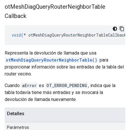
ot
Mesh
Diag
Query
Router
Neighbor
Table
Callback
void
(*
 otMeshDiagQueryRouterNeighborTableCallback
)
Representa la devolución de llamada que usa
otMeshDiagQueryRouterNeighborTable()
para
proporcionar información sobre las entradas de la tabla del
router vecino.
Cuando
aError
es
OT_ERROR_PENDING
, indica que la
tabla todavía tiene más entradas y se invocará la
devolución de llamada nuevamente.
Detalles
Parámetros