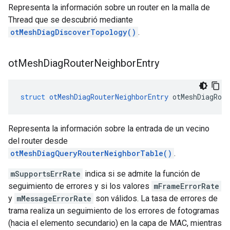
Representa la información sobre un router en la malla de
Thread que se descubrió mediante
otMeshDiagDiscoverTopology()
.
ot
Mesh
Diag
Router
Neighbor
Entry
struct
otMeshDiagRouterNeighborEntry
 otMeshDiagRout
Representa la información sobre la entrada de un vecino
del router desde
otMeshDiagQueryRouterNeighborTable()
.
mSupportsErrRate
indica si se admite la función de
seguimiento de errores y si los valores
mFrameErrorRate
y
mMessageErrorRate
son válidos. La tasa de errores de
trama realiza un seguimiento de los errores de fotogramas
(hacia el elemento secundario) en la capa de MAC, mientras