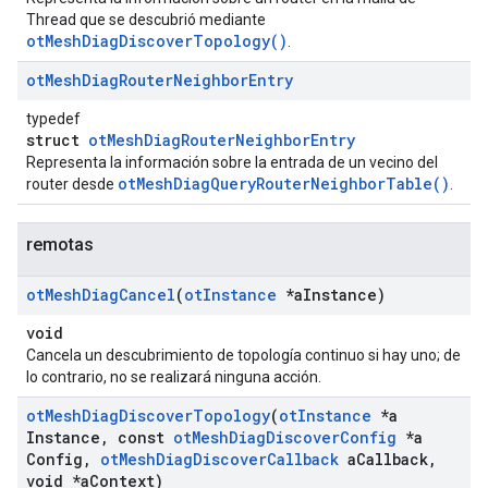
Thread que se descubrió mediante
otMeshDiagDiscoverTopology()
.
ot
Mesh
Diag
Router
Neighbor
Entry
typedef
struct
otMeshDiagRouterNeighborEntry
Representa la información sobre la entrada de un vecino del
otMeshDiagQueryRouterNeighborTable()
router desde
.
remotas
ot
Mesh
Diag
Cancel
(
ot
Instance
*a
Instance)
void
Cancela un descubrimiento de topología continuo si hay uno; de
lo contrario, no se realizará ninguna acción.
ot
Mesh
Diag
Discover
Topology
(
ot
Instance
*a
Instance
,
const
ot
Mesh
Diag
Discover
Config
*a
Config
,
ot
Mesh
Diag
Discover
Callback
a
Callback
,
void *a
Context)