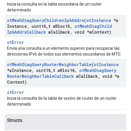
Inicia la consulta en la tabla secundaria de un router
determinado.
ot
Mesh
Diag
Query
Children
Ip6Addrs
(
ot
Instance
*a
Instance
,
uint16
_
t a
Rloc16
,
ot
Mesh
Diag
Child
Ip6Addrs
Callback
a
Callback
,
void *a
Context)
otError
Envía una consulta a un elemento superior para recuperar las
direcciones IPv6 de todos sus elementos secundarios de MTD.
ot
Mesh
Diag
Query
Router
Neighbor
Table
(
ot
Instance
*a
Instance
,
uint16
_
t a
Rloc16
,
ot
Mesh
Diag
Query
Router
Neighbor
Table
Callback
a
Callback
,
void *a
Context)
otError
Inicia la consulta de la tabla de vecino de router de un router
determinado.
Structs