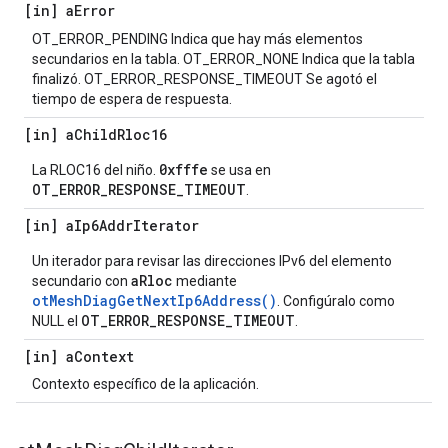
[in] a
Error
OT_ERROR_PENDING Indica que hay más elementos
secundarios en la tabla. OT_ERROR_NONE Indica que la tabla
finalizó. OT_ERROR_RESPONSE_TIMEOUT Se agotó el
tiempo de espera de respuesta.
[in] a
Child
Rloc16
0xfffe
La RLOC16 del niño.
se usa en
OT_ERROR_RESPONSE_TIMEOUT
.
[in] a
Ip6Addr
Iterator
Un iterador para revisar las direcciones IPv6 del elemento
aRloc
secundario con
mediante
otMeshDiagGetNextIp6Address()
. Configúralo como
OT_ERROR_RESPONSE_TIMEOUT
NULL el
.
[in] a
Context
Contexto específico de la aplicación.