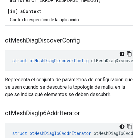
aError
es OT_ERROR_RESPONSE_TIMEOUT).
[in] a
Context
Contexto específico de la aplicación.
ot
Mesh
Diag
Discover
Config
struct
otMeshDiagDiscoverConfig
 otMeshDiagDiscoverC
Representa el conjunto de parámetros de configuración que
se usan cuando se descubre la topología de malla, en la
que se indica qué elementos se deben descubrir.
ot
Mesh
Diag
Ip6Addr
Iterator
struct
otMeshDiagIp6AddrIterator
 otMeshDiagIp6AddrI