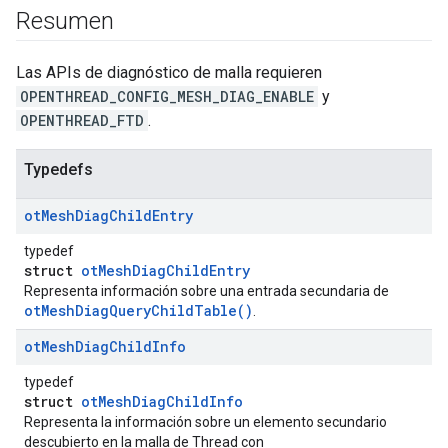
Resumen
Las APIs de diagnóstico de malla requieren
OPENTHREAD_CONFIG_MESH_DIAG_ENABLE
y
OPENTHREAD_FTD
.
Typedefs
ot
Mesh
Diag
Child
Entry
typedef
struct
otMeshDiagChildEntry
Representa información sobre una entrada secundaria de
otMeshDiagQueryChildTable()
.
ot
Mesh
Diag
Child
Info
typedef
struct
otMeshDiagChildInfo
Representa la información sobre un elemento secundario
descubierto en la malla de Thread con