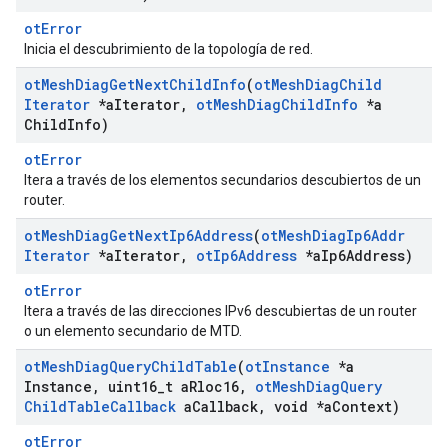
otError
Inicia el descubrimiento de la topología de red.
ot
Mesh
Diag
Get
Next
Child
Info
(
ot
Mesh
Diag
Child
Iterator
*a
Iterator
,
ot
Mesh
Diag
Child
Info
*a
Child
Info)
otError
Itera a través de los elementos secundarios descubiertos de un
router.
ot
Mesh
Diag
Get
Next
Ip6Address
(
ot
Mesh
Diag
Ip6Addr
Iterator
*a
Iterator
,
ot
Ip6Address
*a
Ip6Address)
otError
Itera a través de las direcciones IPv6 descubiertas de un router
o un elemento secundario de MTD.
ot
Mesh
Diag
Query
Child
Table
(
ot
Instance
*a
Instance
,
uint16
_
t a
Rloc16
,
ot
Mesh
Diag
Query
Child
Table
Callback
a
Callback
,
void *a
Context)
otError