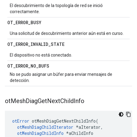
El descubrimiento de la topología de red se inició
correctamente.
OT
_
ERROR
_
BUSY
Una solicitud de descubrimiento anterior aún está en curso.
OT
_
ERROR
_
INVALID
_
STATE
El dispositivo no está conectado.
OT
_
ERROR
_
NO
_
BUFS
No se pudo asignar un búfer para enviar mensajes de
detección.
ot
Mesh
Diag
Get
Next
Child
Info
otError
 otMeshDiagGetNextChildInfo
(
otMeshDiagChildIterator
*
aIterator
,
otMeshDiagChildInfo
*
aChildInfo