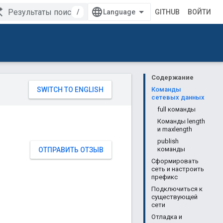
/
GITHUB
ВОЙТИ
Содержание
Команды
сетевых данных
full команды
Команды length
и maxlength
publish
команды
ОТПРАВИТЬ ОТЗЫВ
Сформировать
сеть и настроить
префикс
Подключиться к
существующей
сети
Отладка и