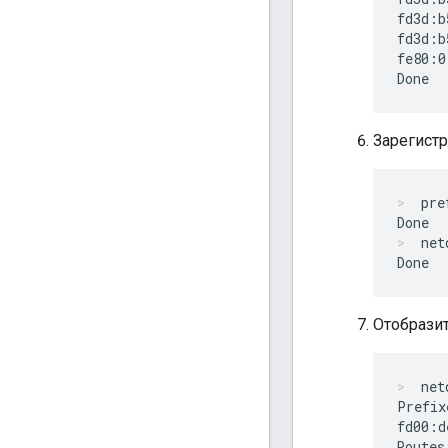
fd3d:b
fd3d:b
fe80:0
Зарегистр
pre
net
Отобразит
net
Prefix
fd00:d
Routes: