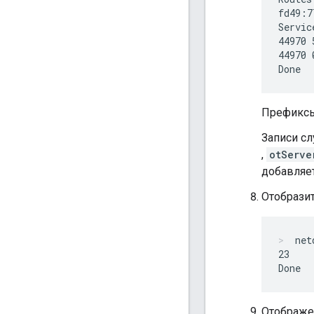
fd49:7
Servic
44970 
44970 
Префикс
Записи с
,
otServe
добавляет
Отобразит
net
23

Отображен