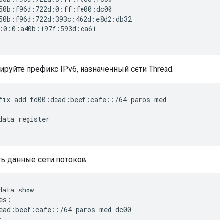
50b:f96d:722d:0:ff:fe00:dc00

50b:f96d:722d:393c:462d:e8d2:db32

:0:0:a40b:197f:593d:ca61

ируйте префикс IPv6, назначенный сети Thread.
fix add fd00:dead:beef:cafe::/64 paros med
data register
ь данные сети потоков.
data show
es:

ead:beef:cafe::/64 paros med dc00


