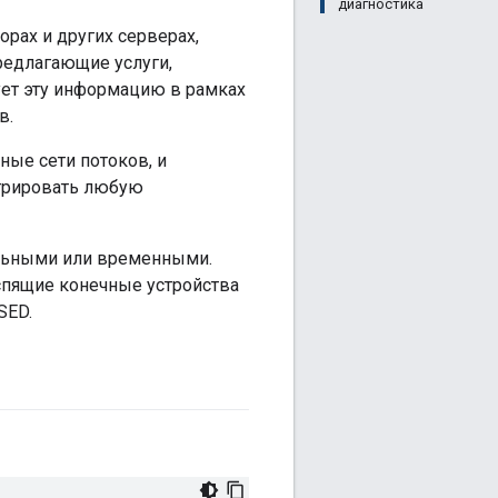
диагностика
рах и других серверах,
редлагающие услуги,
ует эту информацию в рамках
в.
ые сети потоков, и
стрировать любую
ильными или временными.
 спящие конечные устройства
SED.