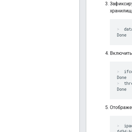
Зафиксир
хранилищ
dat
Включить
ifc
thr
Отображен
ipa
fd3d:b