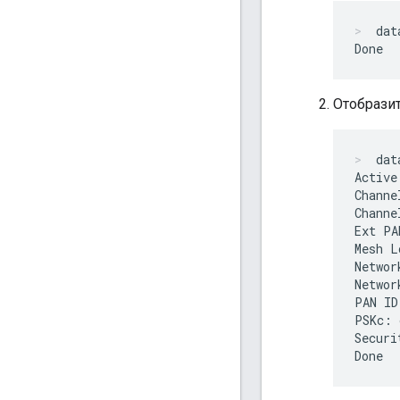
dat
Отобрази
dat
Active
Channe
Channe
Ext PA
Mesh L
Networ
Networ
PAN ID
PSKc: 
Securi