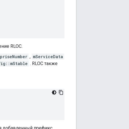
ение RLOC.
rpriseNumber
,
mServiceData
fig::mStable
. RLOC также
ая добавленный префикс.