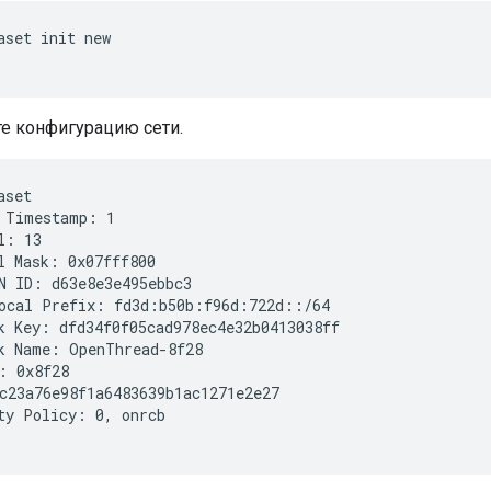
aset init new
те конфигурацию сети.
aset
 Timestamp: 1

l: 13

l Mask: 0x07fff800

N ID: d63e8e3e495ebbc3

ocal Prefix: fd3d:b50b:f96d:722d::/64

k Key: dfd34f0f05cad978ec4e32b0413038ff

k Name: OpenThread-8f28

: 0x8f28

c23a76e98f1a6483639b1ac1271e2e27

ty Policy: 0, onrcb
