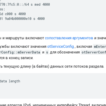
770:7fc5:0::/64 s med 4000

es:

5d c000 s 4000

01 9a04b000000e10 s 4000

ы и маршруты включают
сопоставления аргументов
и знач
лужбы включают значения
otServiceConfig
, включая
mEnte
rConfig::mServerData
и
s
для обозначения
otServerCon
ся в конец записи.
ь текущую длину (в байтах) данных сети потоков раздела.
data length
ие адресов IPv6, назначенных интерфейсу Thread, включ