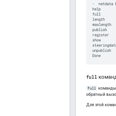
netdata 
help

full

length

maxlength

publish

register

show

steeringdata
unpublish

full
коман
full
команды 
обратный вызо
Для этой ком