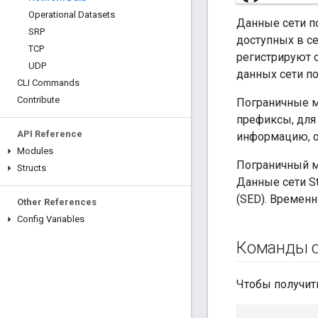
Operational Datasets
Данные сети п
SRP
доступных в с
TCP
регистрируют 
UDP
данных сети по
CLI Commands
Contribute
Пограничные м
префиксы, для
API Reference
информацию, о
Modules
Пограничный м
Structs
Данные сети St
(SED). Времен
Other References
Config Variables
Команды с
Чтобы получит