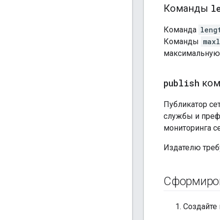
Команды
l
Команда
leng
Команды
max
максимальную 
publish
ком
Публикатор се
службы и преф
мониторинга с
Издателю треб
Сформиров
Создайте