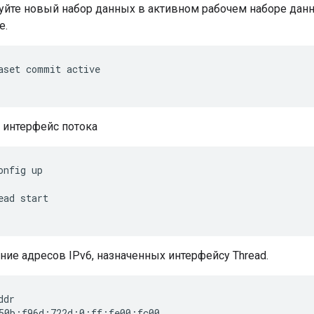
уйте новый набор данных в активном рабочем наборе дан
е.
aset commit active
 интерфейс потока
onfig up
ead start
ие адресов IPv6, назначенных интерфейсу Thread.
ddr
50b:f96d:722d:0:ff:fe00:fc00
