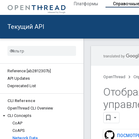
Платформы
Справочные
Текущий API
Reference [ab2812307b]
OpenThread
Сп
API Updates
Deprecated List
Отобра
управл
CLI Reference
Open
Thread CLI Overview
CLI Concepts
Co
AP
Co
APS
ПОСМОТРЕ
Network Data