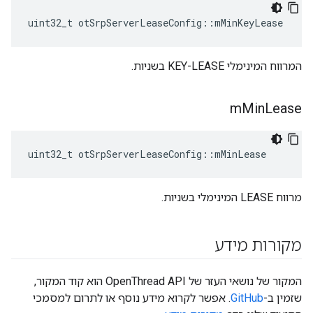
uint32_t otSrpServerLeaseConfig
::
mMinKeyLease
המרווח המינימלי KEY-LEASE בשניות.
m
Min
Lease
uint32_t otSrpServerLeaseConfig
::
mMinLease
מרווח LEASE המינימלי בשניות.
מקורות מידע
המקור של נושאי העזר של OpenThread API הוא קוד המקור,
שזמין ב-
GitHub
. אפשר לקרוא מידע נוסף או לתרום למסמכי