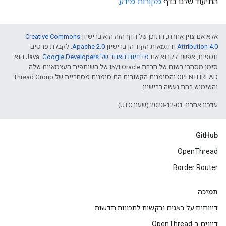
התיעוד שלנו בדף
מקורות מידע
.
אלא אם צוין אחרת, התוכן של הדף הזה הוא ברישיון
Creative Commons
Attribution 4.0‏
ודוגמאות הקוד הן ברישיון
Apache 2.0‏
. לקבלת פרטים
נוספים, אפשר לקרוא את
מדיניות האתר של Google Developers‏
.‏ Java הוא
סימן מסחרי רשום של חברת Oracle ו/או של השותפים העצמאיים שלה.
‫OPENTHREAD והסימנים הקשורים הם סימנים מסחריים של Thread Group
והשימוש בהם נעשה ברישיון.
עדכון אחרון: 2023-12-01 (שעון UTC).
GitHub
OpenThread
Border Router
תמיכה
דיווחים על באגים ובקשות לתכונות חדשות
דיונים ב-OpenThread