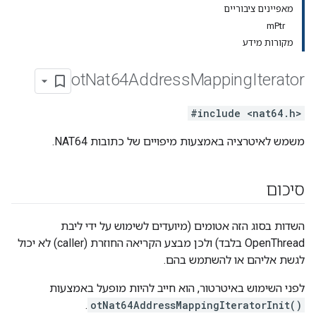
מאפיינים ציבוריים
mPtr
מקורות מידע
ot
Nat64Address
Mapping
Iterator
#include <nat64.h>
משמש לאיטרציה באמצעות מיפויים של כתובות NAT64.
סיכום
השדות בסוג הזה אטומים (מיועדים לשימוש על ידי ליבת
OpenThread בלבד) ולכן מבצע הקריאה החוזרת (caller) לא יכול
לגשת אליהם או להשתמש בהם.
לפני השימוש באיטרטור, הוא חייב להיות מופעל באמצעות
.
otNat64AddressMappingIteratorInit()