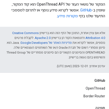
המקור של נושאי העזר של OpenThread API הוא קוד המקור,
שזמין ב-
GitHub
. אפשר לקרוא מידע נוסף או לתרום למסמכי
התיעוד שלנו בדף
מקורות מידע
.
אלא אם צוין אחרת, התוכן של הדף הזה הוא ברישיון
Creative Commons
Attribution 4.0‏
ודוגמאות הקוד הן ברישיון
Apache 2.0‏
. לקבלת פרטים
נוספים, אפשר לקרוא את
מדיניות האתר של Google Developers‏
.‏ Java הוא
סימן מסחרי רשום של חברת Oracle ו/או של השותפים העצמאיים שלה.
‫OPENTHREAD והסימנים הקשורים הם סימנים מסחריים של Thread Group
והשימוש בהם נעשה ברישיון.
עדכון אחרון: 2023-12-01 (שעון UTC).
GitHub
OpenThread
Border Router
תמיכה