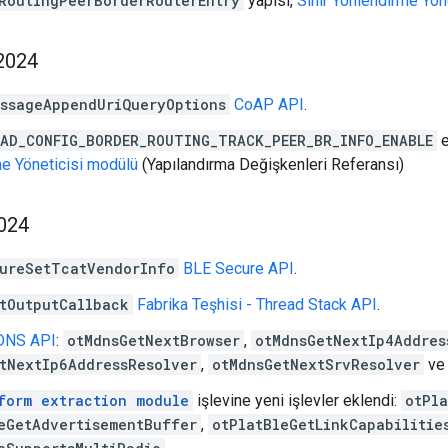
RoutingPeerBorderRouterEntry
yapısı,
Sınır Yönlendirme Yöne
2024
ssageAppendUriQueryOptions
CoAP API
.
AD_CONFIG_BORDER_ROUTING_TRACK_PEER_BR_INFO_ENABLE
e
e Yöneticisi modülü
(Yapılandırma Değişkenleri Referansı)
2024
ureSetTcatVendorInfo
BLE Secure API
.
tOutputCallback
Fabrika Teşhisi - Thread Stack API
.
 DNS API
:
otMdnsGetNextBrowser
,
otMdnsGetNextIp4Addres
tNextIp6AddressResolver
,
otMdnsGetNextSrvResolver
v
form extraction module
işlevine yeni işlevler eklendi:
otPl
eGetAdvertisementBuffer
,
otPlatBleGetLinkCapabilitie