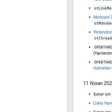
otLinkMe
Multicast
otMdnsGe
Yönlendiri
otThread
OPENTHRE
(Yapılandı
OPENTHRE
Hizmetler
11 Nisan 20
Şunun için
Çoklu Yay