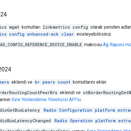
024
ics mgmt
komutları
linkmetrics config
olarak yeniden adland
ics config enhanced-ack clear
inceleyebilirsiniz.
AD_CONFIG_REFERENCE_DEVICE_ENABLE
makrosu
Ağ Raporu mo
2024
eers
eklendi ve
br peers count
komutlarını ekler.
rderRoutingCountPeerBrs
eklendi ve
otBorderRoutingGet
arının
Sınır Yönlendirme Yöneticisi API'si
.
dioGetBusLatency
Radio Configuration platform extra
dioBusLatencyChanged
Radio Operation platform extra