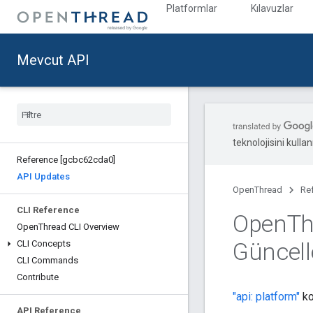
Platformlar
Kılavuzlar
Mevcut API
teknolojisini kullan
Reference [gcbc62cda0]
API Updates
OpenThread
Re
CLI Reference
Open
Th
Open
Thread CLI Overview
Güncell
CLI Concepts
CLI Commands
Contribute
"api: platform"
ko
API Reference