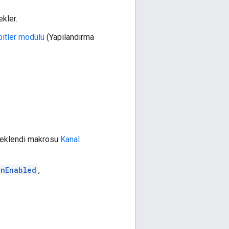
ekler.
bitler modülü
(Yapılandırma
eklendi makrosu
Kanal
onEnabled
,