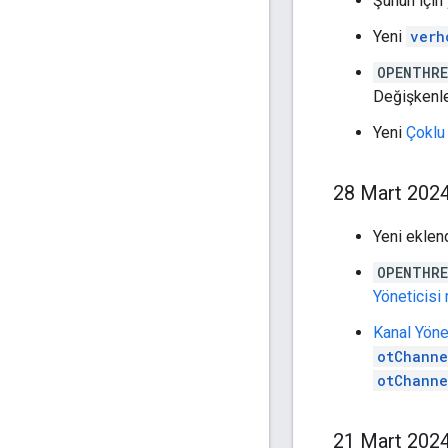
Şunun için
Yeni
verh
OPENTHRE
Değişkenle
Yeni
Çoklu
28 Mart 202
Yeni eklen
OPENTHRE
Yöneticisi
Kanal Yönet
otChanne
otChanne
21 Mart 202