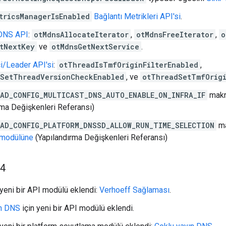
tricsManagerIsEnabled
Bağlantı Metrikleri API'si
.
 DNS API
:
otMdnsAllocateIterator
,
otMdnsFreeIterator
,
o
tNextKey
ve
otMdnsGetNextService
.
ci/Leader API'si
:
otThreadIsTmfOriginFilterEnabled
,
SetThreadVersionCheckEnabled
, ve
otThreadSetTmfOrigi
AD_CONFIG_MULTICAST_DNS_AUTO_ENABLE_ON_INFRA_IF
mak
rma Değişkenleri Referansı)
AD_CONFIG_PLATFORM_DNSSD_ALLOW_RUN_TIME_SELECTION
ma
 modülüne
(Yapılandırma Değişkenleri Referansı)
24
 yeni bir API modülü eklendi:
Verhoeff Sağlaması
.
ın DNS
için yeni bir API modülü eklendi.