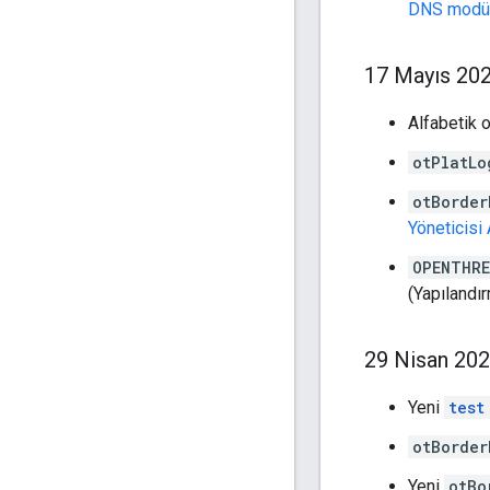
DNS modü
17 Mayıs 20
Alfabetik 
otPlatLo
otBorder
Yöneticisi
OPENTHRE
(Yapılandı
29 Nisan 20
Yeni
test
otBorder
Yeni
otBo