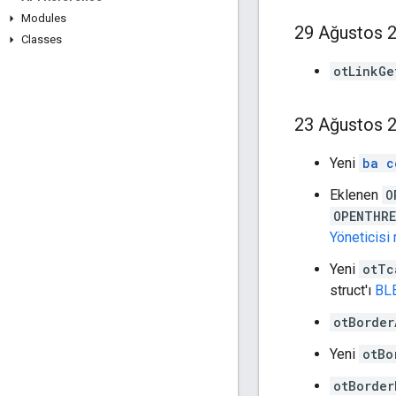
Modules
29 Ağustos 
Classes
otLinkGe
23 Ağustos 
Yeni
ba c
Eklenen
O
OPENTHRE
Yöneticisi
Yeni
otTc
struct'ı
BLE
otBorder
Yeni
otBo
otBorder