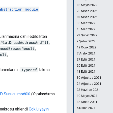
18 Mayıs 2022
abstraction module
20 Nisan 2022
13 Nisan 2022
30 Mart 2022
15 Mart 2022
23 Şubat 2022
lanmasına dahil edildikten
2 Şubat 2022
tPlatDnssdAddressAndTtl
,
19 Ocak 2022
nssdBrowseResult
,
7 Aralık 2021
ult
,
27 Eylül 2021
20 Eylül 2021
tanımlarının
typedef
takma
13 Eylül 2021
30 Ağustos 2021
24 Ağustos 2021
22 Haziran 2021
D Sunucu modülü
(Yapılandırma
10 Mayıs 2021
12 Nisan 2021
5 Nisan 2021
akrosu eklendi
Çoklu yayın