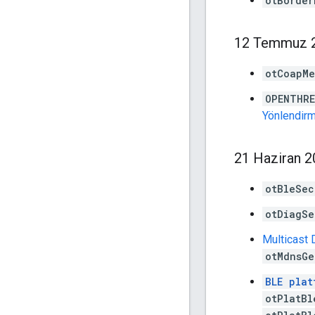
otBorder
12 Temmuz 
otCoapMe
OPENTHRE
Yönlendirm
21 Haziran 
otBleSec
otDiagSe
Multicast
otMdnsGe
BLE plat
otPlatBl