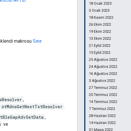
ticisi API'si
.
18 Ocak 2023
3 Ocak 2023
18 Kasım 2022
26 Ekim 2022
19 Ekim 2022
13 Ekim 2022
klendi makrosu
Sınır
21 Eylül 2022
15 Eylül 2022
25 Ağustos 2022
24 Ağustos 2022
16 Ağustos 2022
3 Ağustos 2022
27 Temmuz 2022
20 Temmuz 2022
sResolver
,
14 Temmuz 2022
e
otMdnsGetNextTxtResolver
.
7 Temmuz 2022
28 Haziran 2022
atBleGapAdvSetData
,
14 Haziran 2022
s
ve
31 Mayıs 2022