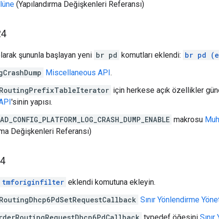
lüne
(Yapılandırma Değişkenleri Referansı)
24
olarak şununla başlayan yeni
br pd
komutları eklendi:
br pd (e
gCrashDump
Miscellaneous API
.
RoutingPrefixTableIterator
için herkese açık özellikler gü
 API
'sinin yapısı.
AD_CONFIG_PLATFORM_LOG_CRASH_DUMP_ENABLE
makrosu
Muht
rma Değişkenleri Referansı)
24
 tmforiginfilter
eklendi komutuna ekleyin.
RoutingDhcp6PdSetRequestCallback
Sınır Yönlendirme Yönet
rderRoutingRequestDhcp6PdCallback
typedef öğesini
Sınır