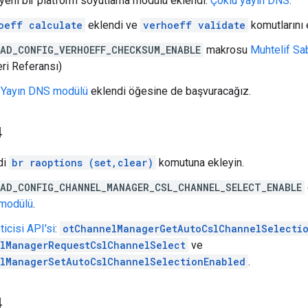
 yeni bir platform soyutlama modülü eklendi:
Çoklu yayın DNS
.
oeff calculate
eklendi ve
verhoeff validate
komutlarını 
AD_CONFIG_VERHOEFF_CHECKSUM_ENABLE
makrosu
Muhtelif Sa
ri Referansı)
 Yayın DNS modülü
eklendi öğesine de başvuracağız.
4
di
br raoptions (set,clear)
komutuna ekleyin.
AD_CONFIG_CHANNEL_MANAGER_CSL_CHANNEL_SELECT_ENABLE
 modülü
.
icisi API'si
:
otChannelManagerGetAutoCslChannelSelecti
lManagerRequestCslChannelSelect
ve
lManagerSetAutoCslChannelSelectionEnabled
.
4