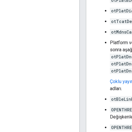
otPlatBl
otPlatDi
otTcatDe
otMdnsCa
Platform v
sonra aşağı
otPlatDn
otPlatDn
otPlatDn
Çoklu yayı
adları.
otBleLin
OPENTHRE
Değişkenle
OPENTHRE