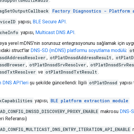
eSupportsMultiRadio
.
agSetOutputCallback
Factory Diagnostics - Platform 
viceID
yapısı,
BLE Secure API
.
cheInfo
yapısı,
Multicast DNS API
.
eya yerel mDNS'nin sorunsuz entegrasyonunu sağlamak için uygu
daki struct'lar
DNS-SD (mDNS) platformu soyutlama modülü
:
o
ssdAddressResolver
,
otPlatDnssdAddressResult
,
otPlatD
ssdBrowser
,
otPlatDnssdSrvResolver
,
otPlatDnssdSrvRes
ssdTxtResolver
ve
otPlatDnssdTxtResult
.
n DNS API'leri
şu şekilde güncellendi: İlgili
otPlatDnssd
yapısı 
kCapabilities
yapısı,
BLE platform extraction module
AD_CONFIG_DNSSD_DISCOVERY_PROXY_ENABLE
makrosu
DNS-S
ri Referansı)
AD_CONFIG_MULTICAST_DNS_ENTRY_ITERATION_API_ENABLE
m