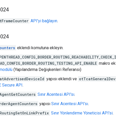
2024
tFrameCounter
API'yi bağlayın
.
2024
ounters
eklendi komutuna ekleyin.
PENTHREAD_CONFIG_BORDER_ROUTING_REACHABILITY_CHECK_
AD_CONFIG_BORDER_ROUTING_TESTING_API_ENABLE
makro ek
 modülü
(Yapılandırma Değişkenleri Referansı)
atAdvertisedDeviceId
yapısı eklendi ve
otTcatGeneralDev
 Secure API
.
AgentGetCounters
Sınır Acentesi API'sı
.
rderAgentCounters
yapısı
Sınır Acentesi API'sı
.
RoutingSetOnLinkPrefix
Sınır Yönlendirme Yöneticisi API'si
.