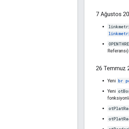
7 Ağustos 2
linkmetr
linkmetr
OPENTHRE
Referansı)
26 Temmuz 
Yeni
br p
Yeni
otBo
fonksiyonl
otPlatRa
otPlatRa