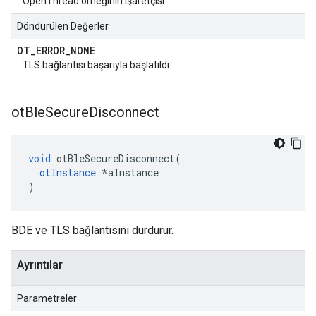
OpenThread örneğinin işaretçisi.
Döndürülen Değerler
OT
_
ERROR
_
NONE
TLS bağlantısı başarıyla başlatıldı.
ot
Ble
Secure
Disconnect
void
 otBleSecureDisconnect
(
otInstance
*
aInstance
)
BDE ve TLS bağlantısını durdurur.
Ayrıntılar
Parametreler