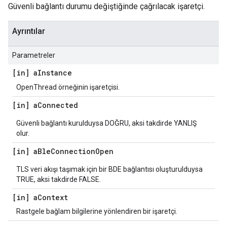
Güvenli bağlantı durumu değiştiğinde çağrılacak işaretçi.
Ayrıntılar
Parametreler
[in] a
Instance
OpenThread örneğinin işaretçisi.
[in] a
Connected
Güvenli bağlantı kurulduysa DOĞRU, aksi takdirde YANLIŞ
olur.
[in] a
Ble
Connection
Open
TLS veri akışı taşımak için bir BDE bağlantısı oluşturulduysa
TRUE, aksi takdirde FALSE.
[in] a
Context
Rastgele bağlam bilgilerine yönlendiren bir işaretçi.