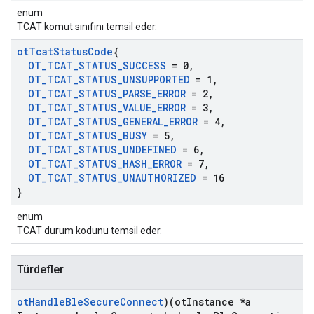
enum
TCAT komut sınıfını temsil eder.
ot
Tcat
Status
Code
{
OT
_
TCAT
_
STATUS
_
SUCCESS
= 0
,
OT
_
TCAT
_
STATUS
_
UNSUPPORTED
= 1
,
OT
_
TCAT
_
STATUS
_
PARSE
_
ERROR
= 2
,
OT
_
TCAT
_
STATUS
_
VALUE
_
ERROR
= 3
,
OT
_
TCAT
_
STATUS
_
GENERAL
_
ERROR
= 4
,
OT
_
TCAT
_
STATUS
_
BUSY
= 5
,
OT
_
TCAT
_
STATUS
_
UNDEFINED
= 6
,
OT
_
TCAT
_
STATUS
_
HASH
_
ERROR
= 7
,
OT
_
TCAT
_
STATUS
_
UNAUTHORIZED
= 16
}
enum
TCAT durum kodunu temsil eder.
Türdefler
ot
Handle
Ble
Secure
Connect
)(ot
Instance *a