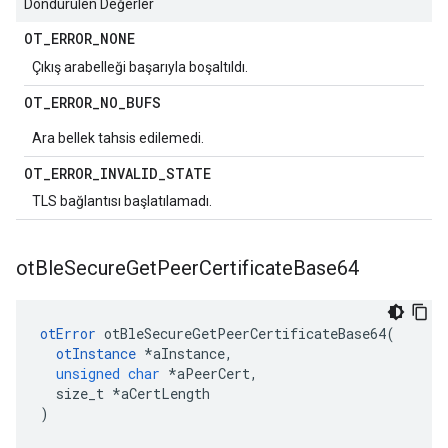
Döndürülen Değerler
OT
_
ERROR
_
NONE
Çıkış arabelleği başarıyla boşaltıldı.
OT
_
ERROR
_
NO
_
BUFS
Ara bellek tahsis edilemedi.
OT
_
ERROR
_
INVALID
_
STATE
TLS bağlantısı başlatılamadı.
ot
Ble
Secure
Get
Peer
Certificate
Base64
otError
 otBleSecureGetPeerCertificateBase64
(
otInstance
*
aInstance
,
unsigned
char
*
aPeerCert
,
  size_t 
*
aCertLength
)