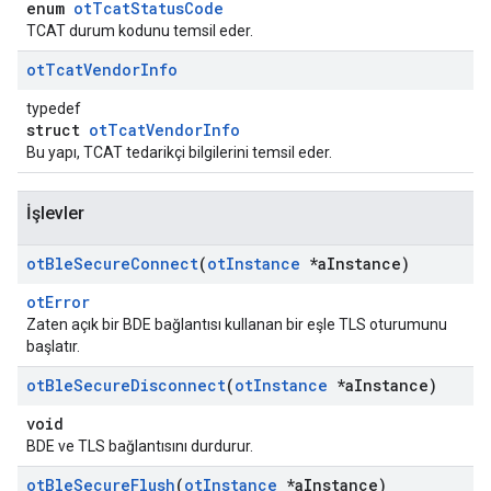
enum
otTcatStatusCode
TCAT durum kodunu temsil eder.
ot
Tcat
Vendor
Info
typedef
struct
otTcatVendorInfo
Bu yapı, TCAT tedarikçi bilgilerini temsil eder.
İşlevler
ot
Ble
Secure
Connect
(
ot
Instance
*a
Instance)
otError
Zaten açık bir BDE bağlantısı kullanan bir eşle TLS oturumunu
başlatır.
ot
Ble
Secure
Disconnect
(
ot
Instance
*a
Instance)
void
BDE ve TLS bağlantısını durdurur.
ot
Ble
Secure
Flush
(
ot
Instance
*a
Instance)