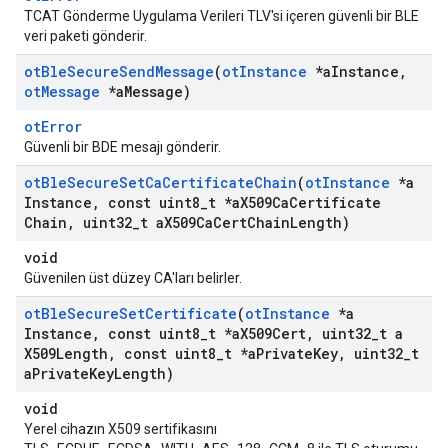
TCAT Gönderme Uygulama Verileri TLV'si içeren güvenli bir BLE
veri paketi gönderir.
ot
Ble
Secure
Send
Message
(
ot
Instance
*a
Instance
,
ot
Message
*a
Message)
otError
Güvenli bir BDE mesajı gönderir.
ot
Ble
Secure
Set
Ca
Certificate
Chain
(
ot
Instance
*a
Instance
,
const uint8
_
t *a
X509Ca
Certificate
Chain
,
uint32
_
t a
X509Ca
Cert
Chain
Length)
void
Güvenilen üst düzey CA'ları belirler.
ot
Ble
Secure
Set
Certificate
(
ot
Instance
*a
Instance
,
const uint8
_
t *a
X509Cert
,
uint32
_
t a
X509Length
,
const uint8
_
t *a
Private
Key
,
uint32
_
t
a
Private
Key
Length)
void
Yerel cihazın X509 sertifikasını