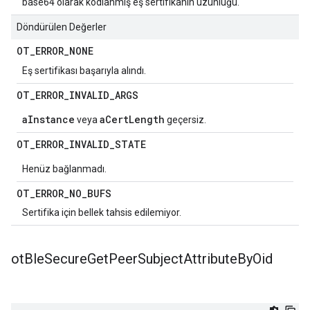
base64 olarak kodlanmış eş sertifikanın uzunluğu.
Döndürülen Değerler
OT
_
ERROR
_
NONE
Eş sertifikası başarıyla alındı.
OT
_
ERROR
_
INVALID
_
ARGS
aInstance
aCertLength
veya
geçersiz.
OT
_
ERROR
_
INVALID
_
STATE
Henüz bağlanmadı.
OT
_
ERROR
_
NO
_
BUFS
Sertifika için bellek tahsis edilemiyor.
ot
Ble
Secure
Get
Peer
Subject
Attribute
By
Oid