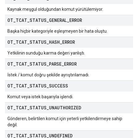
Kaynak meşgul olduğundan komut yürütülemiyor.
OT
_
TCAT
_
STATUS
_
GENERAL
_
ERROR
Başka hiçbir kategoriyle eşleşmeyen bir hata oluştu.
OT
_
TCAT
_
STATUS
_
HASH
_
ERROR
Yetkilinin sunduğu karma değeri yanlıştı.
OT
_
TCAT
_
STATUS
_
PARSE
_
ERROR
İstek / komut doğru şekilde ayrıştırılamadı.
OT
_
TCAT
_
STATUS
_
SUCCESS
Komut veya istek başarıyla işlendi.
OT
_
TCAT
_
STATUS
_
UNAUTHORIZED
Gönderen, belirtilen komut için yeterli yetkilendirmeye sahip
değil.
OT
_
TCAT
_
STATUS
_
UNDEFINED