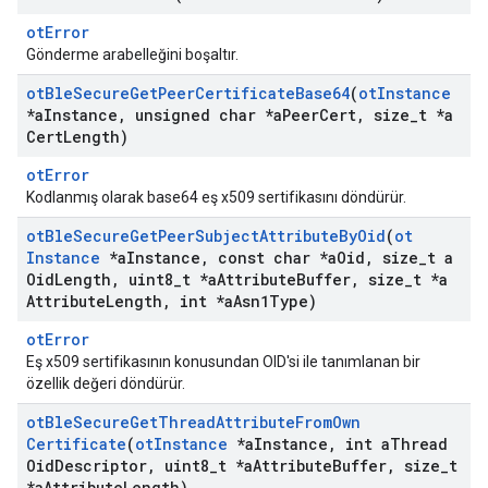
otError
Gönderme arabelleğini boşaltır.
ot
Ble
Secure
Get
Peer
Certificate
Base64
(
ot
Instance
*a
Instance
,
unsigned char *a
Peer
Cert
,
size
_
t *a
Cert
Length)
otError
Kodlanmış olarak base64 eş x509 sertifikasını döndürür.
ot
Ble
Secure
Get
Peer
Subject
Attribute
By
Oid
(
ot
Instance
*a
Instance
,
const char *a
Oid
,
size
_
t a
Oid
Length
,
uint8
_
t *a
Attribute
Buffer
,
size
_
t *a
Attribute
Length
,
int *a
Asn1Type)
otError
Eş x509 sertifikasının konusundan OID'si ile tanımlanan bir
özellik değeri döndürür.
ot
Ble
Secure
Get
Thread
Attribute
From
Own
Certificate
(
ot
Instance
*a
Instance
,
int a
Thread
Oid
Descriptor
,
uint8
_
t *a
Attribute
Buffer
,
size
_
t
*a
Attribute
Length)