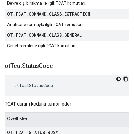
Devre dışı bırakma ile ilgili TCAT komutları.
OT
_
TCAT
_
COMMAND
_
CLASS
_
EXTRACTION
Anahtar çıkarmayla ilgili TCAT komutları.
OT
_
TCAT
_
COMMAND
_
CLASS
_
GENERAL
Genel işlemlerle ilgili TCAT komutları.
ot
Tcat
Status
Code
 otTcatStatusCode
TCAT durum kodunu temsil eder.
Özellikler
OT
_
TCAT
_
STATUS
_
BUSY