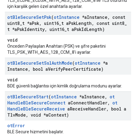
TLS_ECDHE_ECDSA_WITH_AES_128_CCM_8 ile TLS oturumu
için karşılık gelen özel anahtarla ayarlar.
ot
Ble
Secure
Set
Psk
(
ot
Instance
*a
Instance
,
const
uint8
_
t *a
Psk
,
uint16
_
t a
Psk
Length
,
const uint8
_
t *a
Psk
Identity
,
uint16
_
t a
Psk
Id
Length)
void
Önceden Paylaşılan Anahtarı (PSK) ve şifre paketini
TLS_PSK_WITH_AES_128_CCM_8'i ayarlar.
ot
Ble
Secure
Set
Ssl
Auth
Mode
(
ot
Instance
*a
Instance
,
bool a
Verify
Peer
Certificate)
void
BDE güvenli bağlantısı için kimlik doğrulama modunu ayarlar.
ot
Ble
Secure
Start
(
ot
Instance
*a
Instance
,
ot
Handle
Ble
Secure
Connect
a
Connect
Handler
,
ot
Handle
Ble
Secure
Receive
a
Receive
Handler
,
bool a
Tlv
Mode
,
void *a
Context)
otError
BLE Secure hizmetini başlatır.