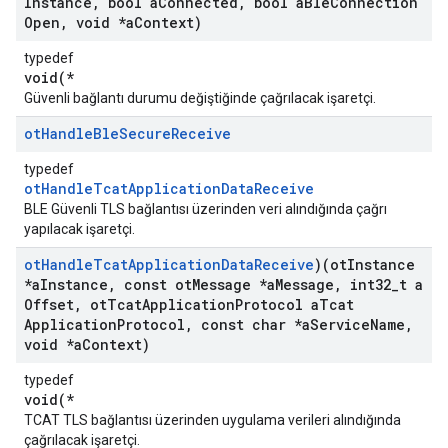
Instance
,
bool a
Connected
,
bool a
Ble
Connection
Open
,
void *a
Context)
typedef
void(*
Güvenli bağlantı durumu değiştiğinde çağrılacak işaretçi.
ot
Handle
Ble
Secure
Receive
typedef
otHandleTcatApplicationDataReceive
BLE Güvenli TLS bağlantısı üzerinden veri alındığında çağrı
yapılacak işaretçi.
ot
Handle
Tcat
Application
Data
Receive
)(ot
Instance
*a
Instance
,
const ot
Message *a
Message
,
int32
_
t a
Offset
,
ot
Tcat
Application
Protocol a
Tcat
Application
Protocol
,
const char *a
Service
Name
,
void *a
Context)
typedef
void(*
TCAT TLS bağlantısı üzerinden uygulama verileri alındığında
çağrılacak işaretçi.