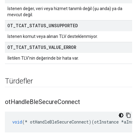
İstenen değer, veri veya hizmet tanımlı değil (şu anda) ya da
mevcut değil.
OT
_
TCAT
_
STATUS
_
UNSUPPORTED
İstenen komut veya alınan TLV desteklenmiyor.
OT
_
TCAT
_
STATUS
_
VALUE
_
ERROR
İletilen TLV'nin değerinde bir hata var.
Türdefler
ot
Handle
Ble
Secure
Connect
void
(*
 otHandleBleSecureConnect
)(
otInstance 
*
aInst