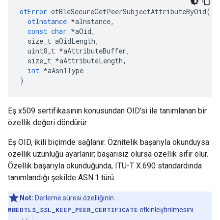
otError
 otBleSecureGetPeerSubjectAttributeByOid
(
otInstance
*
aInstance
,
const
char
*
aOid
,
  size_t aOidLength
,
  uint8_t 
*
aAttributeBuffer
,
  size_t 
*
aAttributeLength
,
int
*
aAsn1Type
)
Eş x509 sertifikasının konusundan OID'si ile tanımlanan bir
özellik değeri döndürür.
Eş OID, ikili biçimde sağlanır. Öznitelik başarıyla okunduysa
özellik uzunluğu ayarlanır; başarısız olursa özellik sıfır olur.
Özellik başarıyla okunduğunda, ITU-T X.690 standardında
tanımlandığı şekilde ASN.1 türü.
Not:
Derleme süresi özelliğinin
MBEDTLS_SSL_KEEP_PEER_CERTIFICATE
etkinleştirilmesini