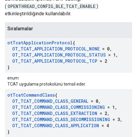
(
OPENTHREAD_CONFIG_BLE_TCAT_ENABLE
)
etkinleştirildiğinde kullanılabilir.
Sıralamalar
ot
Tcat
Application
Protocol
{
OT
_
TCAT
_
APPLICATION
_
PROTOCOL
_
NONE
= 0
,
OT
_
TCAT
_
APPLICATION
_
PROTOCOL
_
STATUS
= 1
,
OT
_
TCAT
_
APPLICATION
_
PROTOCOL
_
TCP
= 2
}
enum
TCAT uygulama protokolünü temsil eder.
ot
Tcat
Command
Class
{
OT
_
TCAT
_
COMMAND
_
CLASS
_
GENERAL
= 0
,
OT
_
TCAT
_
COMMAND
_
CLASS
_
COMMISSIONING
= 1
,
OT
_
TCAT
_
COMMAND
_
CLASS
_
EXTRACTION
= 2
,
OT
_
TCAT
_
COMMAND
_
CLASS
_
DECOMMISSIONING
= 3
,
OT
_
TCAT
_
COMMAND
_
CLASS
_
APPLICATION
= 4
}