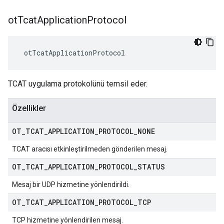
ot
Tcat
Application
Protocol
 otTcatApplicationProtocol
TCAT uygulama protokolünü temsil eder.
Özellikler
OT
_
TCAT
_
APPLICATION
_
PROTOCOL
_
NONE
TCAT aracısı etkinleştirilmeden gönderilen mesaj.
OT
_
TCAT
_
APPLICATION
_
PROTOCOL
_
STATUS
Mesaj bir UDP hizmetine yönlendirildi.
OT
_
TCAT
_
APPLICATION
_
PROTOCOL
_
TCP
TCP hizmetine yönlendirilen mesaj.