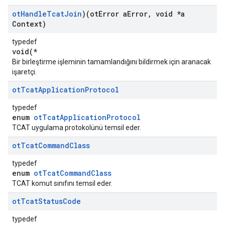
ot
Handle
Tcat
Join
)(ot
Error a
Error
,
void *a
Context)
typedef
void(*
Bir birleştirme işleminin tamamlandığını bildirmek için aranacak
işaretçi.
ot
Tcat
Application
Protocol
typedef
enum
otTcatApplicationProtocol
TCAT uygulama protokolünü temsil eder.
ot
Tcat
Command
Class
typedef
enum
otTcatCommandClass
TCAT komut sınıfını temsil eder.
ot
Tcat
Status
Code
typedef