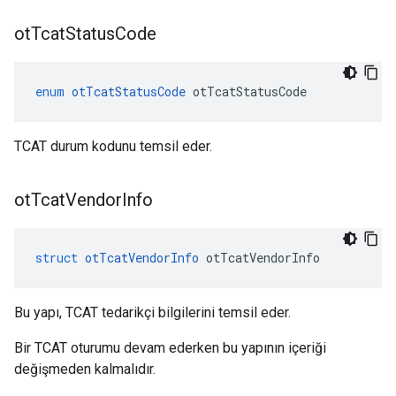
ot
Tcat
Status
Code
enum
otTcatStatusCode
 otTcatStatusCode
TCAT durum kodunu temsil eder.
ot
Tcat
Vendor
Info
struct
otTcatVendorInfo
 otTcatVendorInfo
Bu yapı, TCAT tedarikçi bilgilerini temsil eder.
Bir TCAT oturumu devam ederken bu yapının içeriği
değişmeden kalmalıdır.