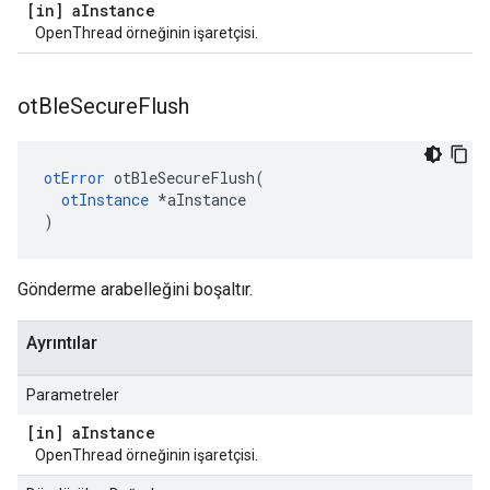
[in] a
Instance
OpenThread örneğinin işaretçisi.
ot
Ble
Secure
Flush
otError
 otBleSecureFlush
(
otInstance
*
aInstance
)
Gönderme arabelleğini boşaltır.
Ayrıntılar
Parametreler
[in] a
Instance
OpenThread örneğinin işaretçisi.