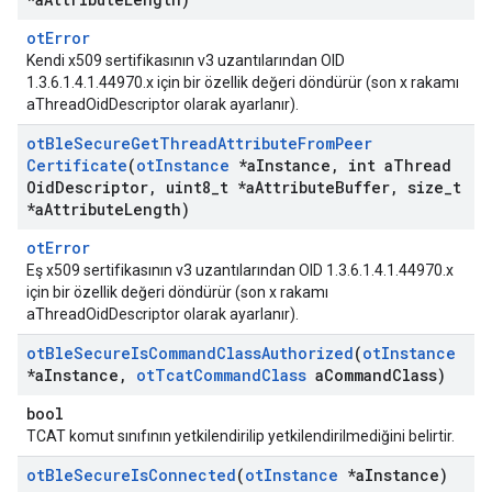
otError
Kendi x509 sertifikasının v3 uzantılarından OID
1.3.6.1.4.1.44970.x için bir özellik değeri döndürür (son x rakamı
aThreadOidDescriptor olarak ayarlanır).
ot
Ble
Secure
Get
Thread
Attribute
From
Peer
Certificate
(
ot
Instance
*a
Instance
,
int a
Thread
Oid
Descriptor
,
uint8
_
t *a
Attribute
Buffer
,
size
_
t
*a
Attribute
Length)
otError
Eş x509 sertifikasının v3 uzantılarından OID 1.3.6.1.4.1.44970.x
için bir özellik değeri döndürür (son x rakamı
aThreadOidDescriptor olarak ayarlanır).
ot
Ble
Secure
Is
Command
Class
Authorized
(
ot
Instance
*a
Instance
,
ot
Tcat
Command
Class
a
Command
Class)
bool
TCAT komut sınıfının yetkilendirilip yetkilendirilmediğini belirtir.
ot
Ble
Secure
Is
Connected
(
ot
Instance
*a
Instance)