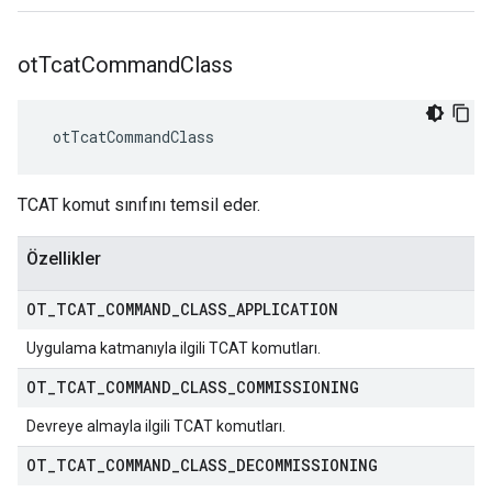
ot
Tcat
Command
Class
 otTcatCommandClass
TCAT komut sınıfını temsil eder.
Özellikler
OT
_
TCAT
_
COMMAND
_
CLASS
_
APPLICATION
Uygulama katmanıyla ilgili TCAT komutları.
OT
_
TCAT
_
COMMAND
_
CLASS
_
COMMISSIONING
Devreye almayla ilgili TCAT komutları.
OT
_
TCAT
_
COMMAND
_
CLASS
_
DECOMMISSIONING