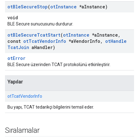
ot
Ble
Secure
Stop
(
ot
Instance
*a
Instance)
void
BLE Secure sunucusunu durdurur.
ot
Ble
Secure
Tcat
Start
(
ot
Instance
*a
Instance
,
const
ot
Tcat
Vendor
Info
*a
Vendor
Info
,
ot
Handle
Tcat
Join
a
Handler)
otError
BLE Secure üzerinden TCAT protokolünü etkinleştirir.
Yapılar
otTcatVendorInfo
Bu yapı, TCAT tedarikçi bilgilerini temsil eder.
Sıralamalar