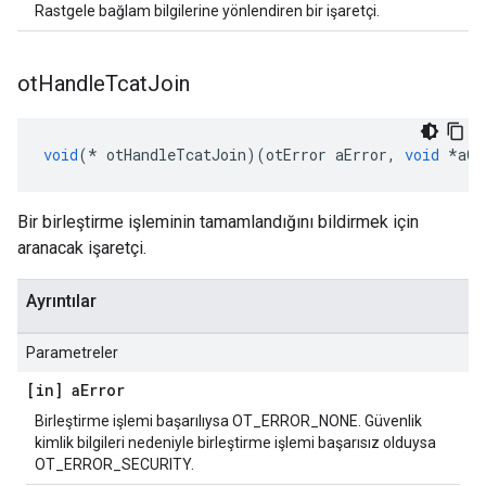
Rastgele bağlam bilgilerine yönlendiren bir işaretçi.
ot
Handle
Tcat
Join
void
(*
 otHandleTcatJoin
)(
otError aError
,
void
*
aCo
Bir birleştirme işleminin tamamlandığını bildirmek için
aranacak işaretçi.
Ayrıntılar
Parametreler
[in] a
Error
Birleştirme işlemi başarılıysa OT_ERROR_NONE. Güvenlik
kimlik bilgileri nedeniyle birleştirme işlemi başarısız olduysa
OT_ERROR_SECURITY.