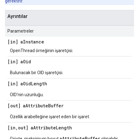
gerektirir.
Ayrıntılar
Parametreler
[in] a
Instance
OpenThread örneğinin işaretçisi.
[in] a
Oid
Bulunacak bir OID işaretçisi.
[in] a
Oid
Length
OID'nin uzunluğu.
[out] a
Attribute
Buffer
Özellik arabelleğine işaret eden bir işaret.
[in
,
out] a
Attribute
Length
aAttributeBuffer
Girişte, maksimum boyut
olmalıdır.