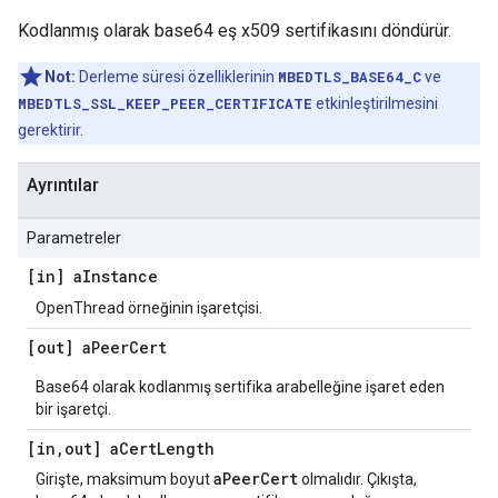
Kodlanmış olarak base64 eş x509 sertifikasını döndürür.
Not:
Derleme süresi özelliklerinin
MBEDTLS_BASE64_C
ve
MBEDTLS_SSL_KEEP_PEER_CERTIFICATE
etkinleştirilmesini
gerektirir.
Ayrıntılar
Parametreler
[in] a
Instance
OpenThread örneğinin işaretçisi.
[out] a
Peer
Cert
Base64 olarak kodlanmış sertifika arabelleğine işaret eden
bir işaretçi.
[in
,
out] a
Cert
Length
aPeerCert
Girişte, maksimum boyut
olmalıdır. Çıkışta,