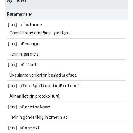
Ayrıntılar
Parametreler
[in] a
Instance
OpenThread örneğinin işaretçisi.
[in] a
Message
İletinin işaretçisi.
[in] a
Offset
Uygulama verilerinin başladığı ofset.
[in] a
Tcat
Application
Protocol
Alınan iletinin protokol türü.
[in] a
Service
Name
İletinin gönderildiği hizmetin adı.
[in] a
Context