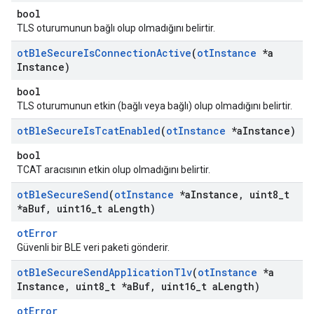
bool
TLS oturumunun bağlı olup olmadığını belirtir.
ot
Ble
Secure
Is
Connection
Active
(
ot
Instance
*a
Instance)
bool
TLS oturumunun etkin (bağlı veya bağlı) olup olmadığını belirtir.
ot
Ble
Secure
Is
Tcat
Enabled
(
ot
Instance
*a
Instance)
bool
TCAT aracısının etkin olup olmadığını belirtir.
ot
Ble
Secure
Send
(
ot
Instance
*a
Instance
,
uint8
_
t
*a
Buf
,
uint16
_
t a
Length)
otError
Güvenli bir BLE veri paketi gönderir.
ot
Ble
Secure
Send
Application
Tlv
(
ot
Instance
*a
Instance
,
uint8
_
t *a
Buf
,
uint16
_
t a
Length)
otError