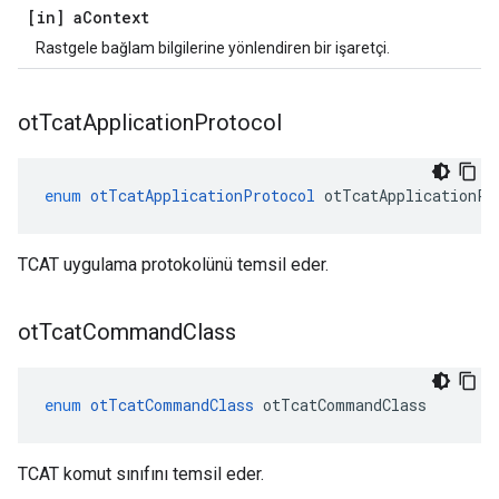
[in] a
Context
Rastgele bağlam bilgilerine yönlendiren bir işaretçi.
ot
Tcat
Application
Protocol
enum
otTcatApplicationProtocol
 otTcatApplicationPr
TCAT uygulama protokolünü temsil eder.
ot
Tcat
Command
Class
enum
otTcatCommandClass
 otTcatCommandClass
TCAT komut sınıfını temsil eder.