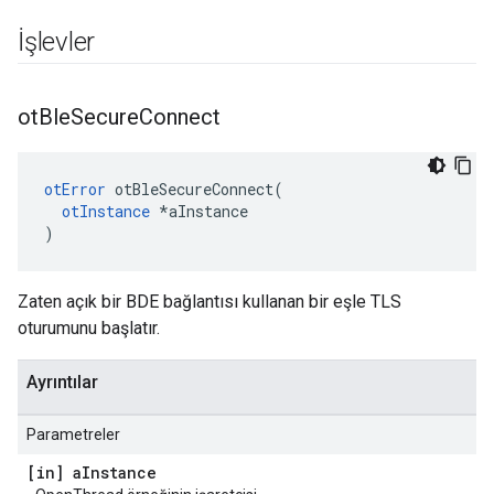
İşlevler
ot
Ble
Secure
Connect
otError
 otBleSecureConnect
(
otInstance
*
aInstance
)
Zaten açık bir BDE bağlantısı kullanan bir eşle TLS
oturumunu başlatır.
Ayrıntılar
Parametreler
[in] a
Instance