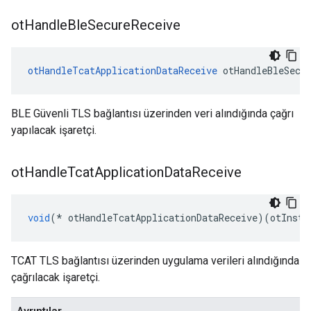
ot
Handle
Ble
Secure
Receive
otHandleTcatApplicationDataReceive
 otHandleBleSecu
BLE Güvenli TLS bağlantısı üzerinden veri alındığında çağrı
yapılacak işaretçi.
ot
Handle
Tcat
Application
Data
Receive
void
(*
 otHandleTcatApplicationDataReceive
)(
otInsta
TCAT TLS bağlantısı üzerinden uygulama verileri alındığında
çağrılacak işaretçi.