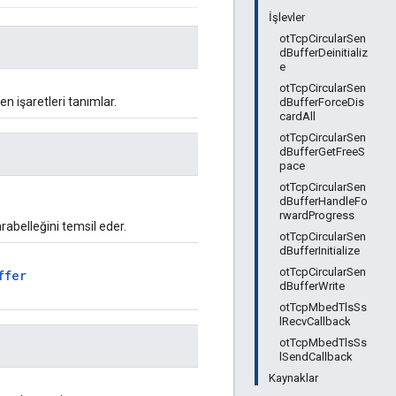
İşlevler
otTcpCircularSen
dBufferDeinitializ
e
otTcpCircularSen
en işaretleri tanımlar.
dBufferForceDis
cardAll
otTcpCircularSen
dBufferGetFreeS
pace
otTcpCircularSen
dBufferHandleFo
rwardProgress
abelleğini temsil eder.
otTcpCircularSen
dBufferInitialize
otTcpCircularSen
ffer
dBufferWrite
otTcpMbedTlsSs
lRecvCallback
otTcpMbedTlsSs
lSendCallback
Kaynaklar