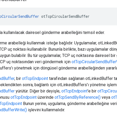
pCircularSendBuffer
 otTcpCircularSendBuffer
a kullanılacak dairesel gönderme arabelleğini temsil eder.
e arabelleği kullanmak isteğe bağlıdır. Uygulamalar, otLinkedB
CP uç noktası kullanabilir. Bununla birlikte, bazı uygulamalar d
uygun bulabilir. Bu tür uygulamalar, TCP uç noktasına dairesel b
CP uç noktasından veri göndermek için
otTcpCircularSendBuffer
ffers'ı yönetmek için döngüsel gönderme arabelleğinden yararla
ndBuffer
, bir
otTcpEndpoint
tarafından sağlanan otLinkedBuffer tab
 eklendikten sonra, bağlantı için otLinkedBuffers'ı yönetme işlem
ndBuffer
yürütür. Diğer bir deyişle,
otTcpEndpoint
'e bir
otTcpCircu
onusu
otTcpEndpoint
üzerinde
otTcpSendByReference()
veya
ot
TcpEndpoint
Bunun yerine, uygulama, gönderme arabelleğine veri
ndBufferWrite()
işlevini kullanmalıdır.