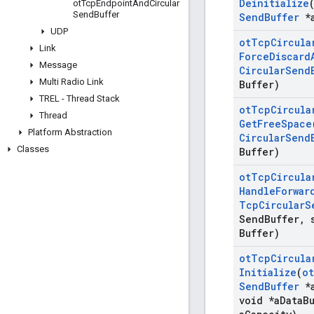
Deinitialize
ot
Tcp
Endpoint
And
Circular
Send
Buffer
Send
Buffer
*
UDP
ot
Tcp
Circula
Link
Force
Discard
Message
Circular
Send
Multi Radio Link
Buffer)
TREL - Thread Stack
ot
Tcp
Circula
Thread
Get
Free
Space
Platform Abstraction
Circular
Send
Classes
Buffer)
ot
Tcp
Circula
Handle
Forwar
Tcp
Circular
S
Send
Buffer
,
s
Buffer)
ot
Tcp
Circula
Initialize
(
ot
Send
Buffer
*
void *a
Data
B