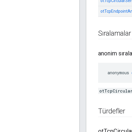
otTcpCircularSe
otTcpEndpointAn
Sıralamalar
anonim sıral
 anonymous 
otTcpCircula
Türdefler
ot
Tcp
Circula