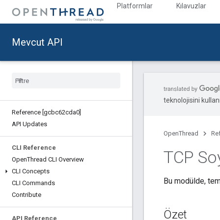
Platformlar
Kılavuzlar
Mevcut API
teknolojisini kullan
Reference [gcbc62cda0]
API Updates
OpenThread
Re
CLI Reference
TCP Soy
Open
Thread CLI Overview
CLI Concepts
Bu modülde, teme
CLI Commands
Contribute
Özet
API Reference