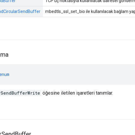
ndBuffer
TCP uç noktasıyla kullanılacak dairesel gönderm
dCircularSendBuffer
mbedtls_ssl_set_bio ile kullanılacak bağlam yap
ama
enum
rSendBufferWrite
öğesine iletilen işaretleri tanımlar.
r
Send
Buffer