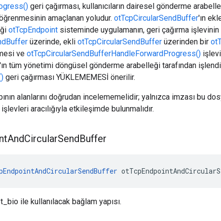
ogress()
geri çağırması, kullanıcıların dairesel gönderme arabelleğ
öğrenmesinin amaçlanan yoludur.
otTcpCircularSendBuffer
'ın ekl
iği
otTcpEndpoint
sisteminde uygulamanın, geri çağırma işlevinin 
ndBuffer
üzerinde, ekli
otTcpCircularSendBuffer
üzerinden bir
ot
emesi ve
otTcpCircularSendBufferHandleForwardProgress()
işlev
ın tüm yönetimi döngüsel gönderme arabelleği tarafından işlendiği 
)
geri çağırması YÜKLEMEMESİ önerilir.
ının alanlarını doğrudan incelememelidir; yalnızca imzası bu do
şlevleri aracılığıyla etkileşimde bulunmalıdır.
nt
And
Circular
Send
Buffer
pEndpointAndCircularSendBuffer
 otTcpEndpointAndCircularS
bio ile kullanılacak bağlam yapısı.