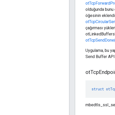
otTcpForwardPr
olduğunda bunu 
öğesinin eklend
otTcpCircularSe
çağırması yükl
otLinkedBuffers'
otTcpSendDone(
Uygulama, bu yap
Send Buffer API i
ot
Tcp
Endpoi
struct
otTc
mbedtls_ssl_set_