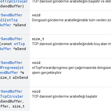
(
ot
Tcp
Circular
TCP dairesel gönderme arabelleğini başlatır ve ekliy
a
Send
Buffer)
r
Send
Buffer
void
All
(
ot
Tcp
Döngüsel gönderme arabelleğindeki tüm verileri zorl
Buffer
*a
Send
r
Send
Buffer
size_t
(const
ot
Tcp
TCP dairesel gönderme arabelleğindeki boş alan mi
Buffer
*a
Send
r
Send
Buffer
void
d
Progress
(
ot
otTcpForwardprogress geri çağırmasında döngüse
end
Buffer
*a
işlem gerçekleştirir.
ize
_
t a
In
Send
r
Send
Buffer
void
Tcp
Circular
TCP dairesel gönderme arabelleği başlatır.
a
Send
Buffer
,
uffer
,
size
_
t