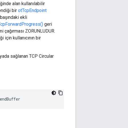
inde alan kullanılabilir
endiği bir
otTcpEndpoint
başındaki ekli
TcpForwardProgress()
geri
ini çağırması ZORUNLUDUR.
için kullanıcının bir
syada sağlanan TCP Circular
endBuffer