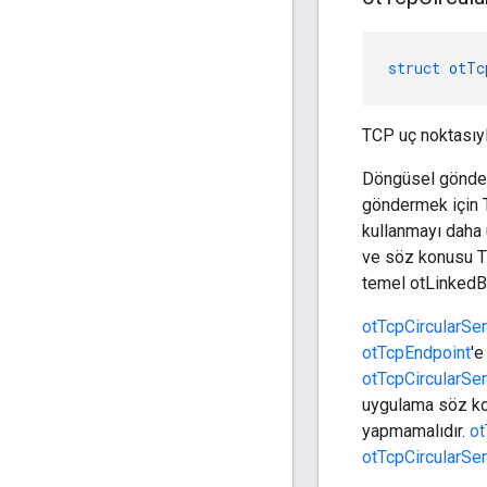
struct
otTc
TCP uç noktasıyl
Döngüsel gönderm
göndermek için T
kullanmayı daha 
ve söz konusu T
temel otLinkedBu
otTcpCircularSe
otTcpEndpoint
'e
otTcpCircularSe
uygulama söz k
yapmamalıdır.
ot
otTcpCircularSe