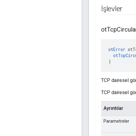
İşlevler
ot
Tcp
Circula
otError
 otT
otTcpCirc
)
TCP dairesel gön
TCP dairesel gön
Ayrıntılar
Parametreler