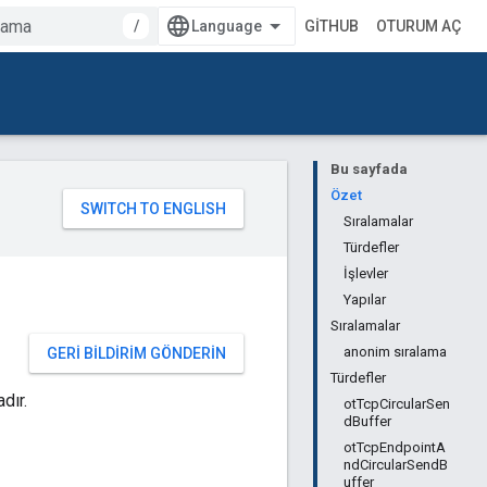
/
GITHUB
OTURUM AÇ
Bu sayfada
Özet
Sıralamalar
Türdefler
İşlevler
Yapılar
Sıralamalar
anonim sıralama
GERI BILDIRIM GÖNDERIN
Türdefler
dır.
otTcpCircularSen
dBuffer
otTcpEndpointA
ndCircularSendB
uffer