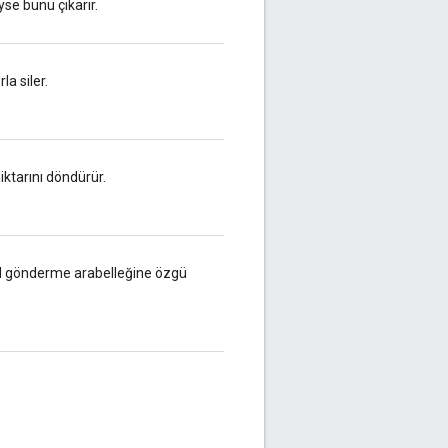
se bunu çıkarır.
a siler.
ktarını döndürür.
l gönderme arabelleğine özgü