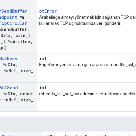
r
Send
Buffer
otError
ndpoint
*a
Arabelleğe almayı yönetmek için sağlanan TCP dai
Tcp
Circular
kullanarak TCP uç noktasında veri gönderir.
a
Send
Buffer
,
a
Data
,
size
_
t
e
_
t *a
Written
,
gs)
Ssl
Recv
int
d *a
Ctx
,
Engellemeyen bir alma geri araması, mbedtls_ssl_se
r *a
Buf
,
size
_
Ssl
Send
int
d *a
Ctx
,
const
mbedtls_ssl_set_bio adresine iletmek için engell
r *a
Buf
,
size
_