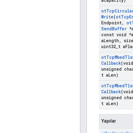
a
Capacity)
ot
Tcp
Circula
Write
(
ot
Tcp
E
Endpoint
,
ot
Send
Buffer
*
const void *
a
Length
,
siz
uint32
_
t a
Fla
ot
Tcp
Mbed
Tls
Callback
(voi
unsigned cha
t a
Len)
ot
Tcp
Mbed
Tls
Callback
(voi
unsigned cha
t a
Len)
Yapılar