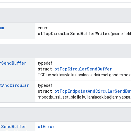
um
enum
otTcpCircularSendBufferWrite
öğesine iletil
r
Send
Buffer
typedef
struct
otTcpCircularSendBuffer
TCP uç noktasıyla kullanılacak dairesel gönderme ar
t
And
Circular
typedef
struct
otTcpEndpointAndCircularSendBu
mbedtls_ssl_set_bio ile kullanılacak bağlam yapısı.
r
Send
Buffer
otError