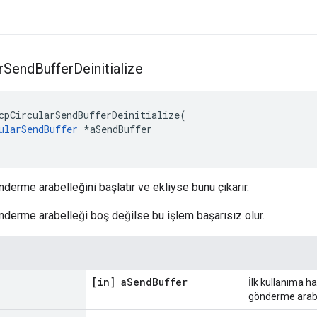
r
Send
Buffer
Deinitialize
cpCircularSendBufferDeinitialize
(
ularSendBuffer
*
aSendBuffer
derme arabelleğini başlatır ve ekliyse bunu çıkarır.
derme arabelleği boş değilse bu işlem başarısız olur.
[in] a
Send
Buffer
İlk kullanıma h
gönderme arabe