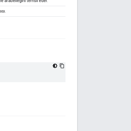
e arabelleğini temsil eder.
ısı.