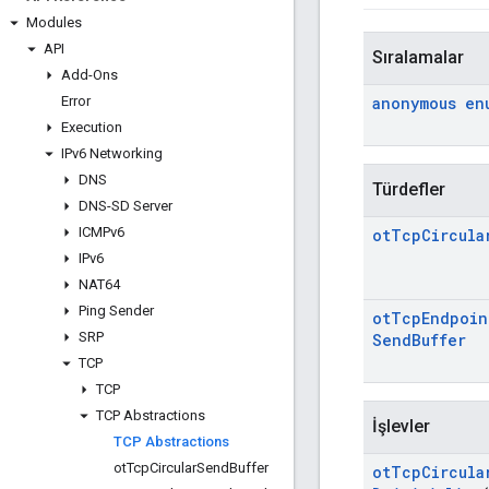
Modules
API
Sıralamalar
Add-Ons
Error
anonymous en
Execution
IPv6 Networking
DNS
Türdefler
DNS-SD Server
ICMPv6
ot
Tcp
Circula
IPv6
NAT64
Ping Sender
ot
Tcp
Endpoin
SRP
Send
Buffer
TCP
TCP
TCP Abstractions
İşlevler
TCP Abstractions
ot
Tcp
Circular
Send
Buffer
ot
Tcp
Circula