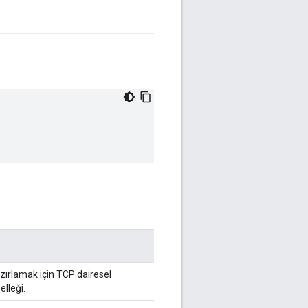
azırlamak için TCP dairesel
lleği.