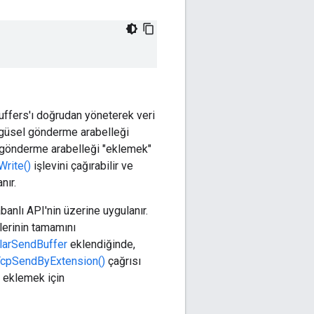
uffers'ı doğrudan yöneterek veri
öngüsel gönderme arabelleği
ir gönderme arabelleği "eklemek"
Write()
işlevini çağırabilir ve
nır.
anlı API'nin üzerine uygulanır.
lerinin tamamını
larSendBuffer
eklendiğinde,
TcpSendByExtension()
çağrısı
 eklemek için