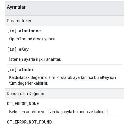
Ayrıntılar
Parametreler
[in] a
Instance
OpenThread örnek yapısı.
[in] a
Key
İstenen ayarla ilişkili anahtar.
[in] a
Index
aKey
Kaldırılacak değerin dizini. -1 olarak ayarlanırsa bu
için
tüm değerler kaldırılır.
Döndürülen Değerler
OT
_
ERROR
_
NONE
Belirtilen anahtar ve dizin başarıyla bulundu ve kaldırıldı.
OT
_
ERROR
_
NOT
_
FOUND