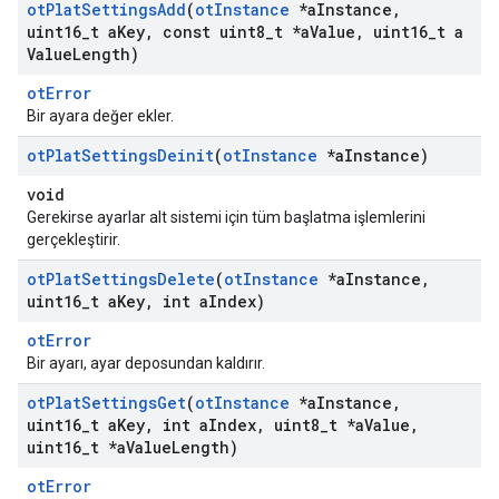
ot
Plat
Settings
Add
(
ot
Instance
*a
Instance
,
uint16
_
t a
Key
,
const uint8
_
t *a
Value
,
uint16
_
t a
Value
Length)
otError
Bir ayara değer ekler.
ot
Plat
Settings
Deinit
(
ot
Instance
*a
Instance)
void
Gerekirse ayarlar alt sistemi için tüm başlatma işlemlerini
gerçekleştirir.
ot
Plat
Settings
Delete
(
ot
Instance
*a
Instance
,
uint16
_
t a
Key
,
int a
Index)
otError
Bir ayarı, ayar deposundan kaldırır.
ot
Plat
Settings
Get
(
ot
Instance
*a
Instance
,
uint16
_
t a
Key
,
int a
Index
,
uint8
_
t *a
Value
,
uint16
_
t *a
Value
Length)
otError