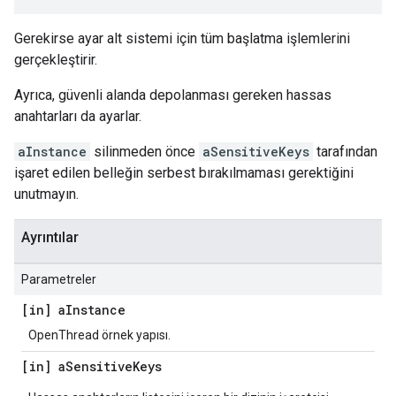
Gerekirse ayar alt sistemi için tüm başlatma işlemlerini
gerçekleştirir.
Ayrıca, güvenli alanda depolanması gereken hassas
anahtarları da ayarlar.
aInstance
silinmeden önce
aSensitiveKeys
tarafından
işaret edilen belleğin serbest bırakılmaması gerektiğini
unutmayın.
Ayrıntılar
Parametreler
[in] a
Instance
OpenThread örnek yapısı.
[in] a
Sensitive
Keys