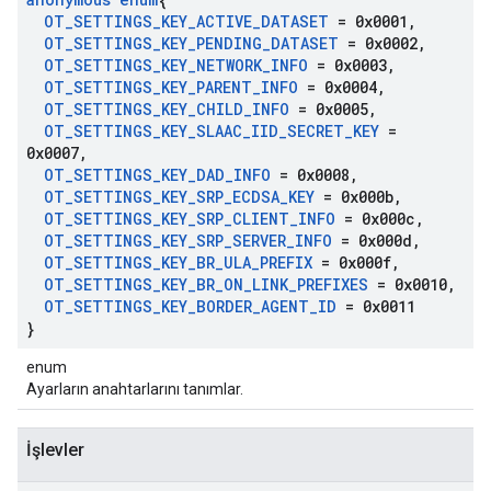
OT
_
SETTINGS
_
KEY
_
ACTIVE
_
DATASET
= 0x0001
,
OT
_
SETTINGS
_
KEY
_
PENDING
_
DATASET
= 0x0002
,
OT
_
SETTINGS
_
KEY
_
NETWORK
_
INFO
= 0x0003
,
OT
_
SETTINGS
_
KEY
_
PARENT
_
INFO
= 0x0004
,
OT
_
SETTINGS
_
KEY
_
CHILD
_
INFO
= 0x0005
,
OT
_
SETTINGS
_
KEY
_
SLAAC
_
IID
_
SECRET
_
KEY
=
0x0007
,
OT
_
SETTINGS
_
KEY
_
DAD
_
INFO
= 0x0008
,
OT
_
SETTINGS
_
KEY
_
SRP
_
ECDSA
_
KEY
= 0x000b
,
OT
_
SETTINGS
_
KEY
_
SRP
_
CLIENT
_
INFO
= 0x000c
,
OT
_
SETTINGS
_
KEY
_
SRP
_
SERVER
_
INFO
= 0x000d
,
OT
_
SETTINGS
_
KEY
_
BR
_
ULA
_
PREFIX
= 0x000f
,
OT
_
SETTINGS
_
KEY
_
BR
_
ON
_
LINK
_
PREFIXES
= 0x0010
,
OT
_
SETTINGS
_
KEY
_
BORDER
_
AGENT
_
ID
= 0x0011
}
enum
Ayarların anahtarlarını tanımlar.
İşlevler