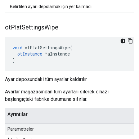
Belirtilen ayarı depolamak için yer kalmadı.
ot
Plat
Settings
Wipe
void
 otPlatSettingsWipe
(
otInstance
*
aInstance
)
Ayar deposundaki tüm ayarlar kaldırılır.
Ayarlar mağazasından tüm ayarları silerek cihazı
başlangıçtaki fabrika durumuna sıfırlar.
Ayrıntılar
Parametreler