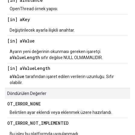
[in] a
Instance
OpenThread örnek yapısı.
[in] a
Key
Değiştirilecek ayarla ilişkili anahtar.
[in] a
Value
Ayarın yeni değerinin okunması gereken işaretçi.
aValueLength
sıfır değilse NULL OLMAMALIDIR.
[in] a
Value
Length
aValue
tarafından işaret edilen verilerin uzunluğu. Sıfır
olabilir.
Döndürülen Değerler
OT
_
ERROR
_
NONE
Belirtilen ayar eklendi veya eklenmek üzere hazırlandı.
OT
_
ERROR
_
NOT
_
IMPLEMENTED
Bu işlev bu platformda uygulanmadı.