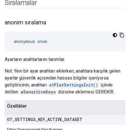
Sıralamalar
anonim sıralama
 anonymous 
enum
Ayarların anahtarlarını tanımlar.
Not: Yeni bir ayar anahtarı eklerken, anahtara karşılık gelen
ayarlar güvenlik açısından hassas bilgiler içeriyorsa
geliştiricinin, anahtarı
otPlatSettingsInit()
içinde
iletilen
aSensitiveKeys
dizisine eklemesi GEREKİR.
Özellikler
OT
_
SETTINGS
_
KEY
_
ACTIVE
_
DATASET
Etkin Operasyonel Veri Kümesi.