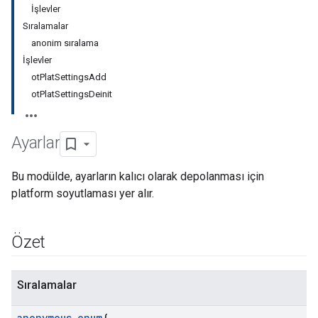
İşlevler
Sıralamalar
anonim sıralama
İşlevler
otPlatSettingsAdd
otPlatSettingsDeinit
Ayarlar
Bu modülde, ayarların kalıcı olarak depolanması için
platform soyutlaması yer alır.
Özet
Sıralamalar
anonymous enum
{