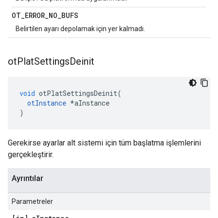
OT
_
ERROR
_
NO
_
BUFS
Belirtilen ayarı depolamak için yer kalmadı.
ot
Plat
Settings
Deinit
void
 otPlatSettingsDeinit
(
otInstance
*
aInstance
)
Gerekirse ayarlar alt sistemi için tüm başlatma işlemlerini
gerçekleştirir.
Ayrıntılar
Parametreler