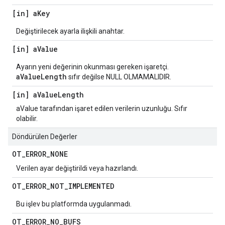
[in] a
Key
Değiştirilecek ayarla ilişkili anahtar.
[in] a
Value
Ayarın yeni değerinin okunması gereken işaretçi.
aValueLength
sıfır değilse NULL OLMAMALIDIR.
[in] a
Value
Length
aValue tarafından işaret edilen verilerin uzunluğu. Sıfır
olabilir.
Döndürülen Değerler
OT
_
ERROR
_
NONE
Verilen ayar değiştirildi veya hazırlandı.
OT
_
ERROR
_
NOT
_
IMPLEMENTED
Bu işlev bu platformda uygulanmadı.
OT
_
ERROR
_
NO
_
BUFS