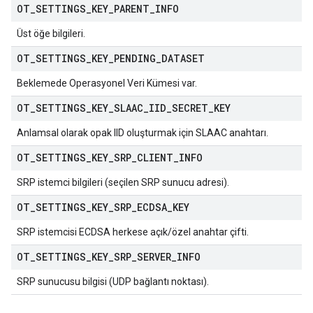
OT
_
SETTINGS
_
KEY
_
PARENT
_
INFO
Üst öğe bilgileri.
OT
_
SETTINGS
_
KEY
_
PENDING
_
DATASET
Beklemede Operasyonel Veri Kümesi var.
OT
_
SETTINGS
_
KEY
_
SLAAC
_
IID
_
SECRET
_
KEY
Anlamsal olarak opak IID oluşturmak için SLAAC anahtarı.
OT
_
SETTINGS
_
KEY
_
SRP
_
CLIENT
_
INFO
SRP istemci bilgileri (seçilen SRP sunucu adresi).
OT
_
SETTINGS
_
KEY
_
SRP
_
ECDSA
_
KEY
SRP istemcisi ECDSA herkese açık/özel anahtar çifti.
OT
_
SETTINGS
_
KEY
_
SRP
_
SERVER
_
INFO
SRP sunucusu bilgisi (UDP bağlantı noktası).