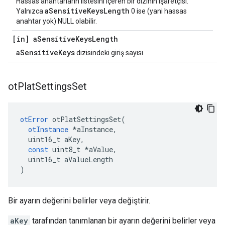
Hassas anahtarların listesini içeren bir dizinin işaretçisi.
aSensitiveKeysLength
Yalnızca
0 ise (yani hassas
anahtar yok) NULL olabilir.
[in] a
Sensitive
Keys
Length
aSensitiveKeys
dizisindeki giriş sayısı.
ot
Plat
Settings
Set
otError
 otPlatSettingsSet
(
otInstance
*
aInstance
,
  uint16_t aKey
,
const
 uint8_t 
*
aValue
,
  uint16_t aValueLength
)
Bir ayarın değerini belirler veya değiştirir.
aKey
tarafından tanımlanan bir ayarın değerini belirler veya