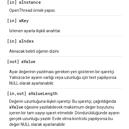
[in] a
Instance
OpenThread örnek yapısı.
[in] a
Key
İstenen ayarla ilişkili anahtar.
[in] a
Index
Alınacak belirli öğenin dizini.
[out] a
Value
Ayar değerinin yazılması gereken yeri gösteren bir işaretçi.
Yalnızca bir ayarın varlığı veya uzunluğu için test yapılıyorsa
NULL olarak ayarlanabilir.
[in
,
out] a
Value
Length
Değerin uzunluğuna ilişkin işaretçi. Bu işaretçi, çağrıldığında
aValue
öğesine yazılabilecek maksimum değer boyutunu
içeren bir tam sayıyı işaret etmelidir. Döndürüldüğünde ayarın
gerçek uzunluğu yazılır. Evde olma kontrolü yapılıyorsa bu
değer NULL olarak ayarlanabilir.