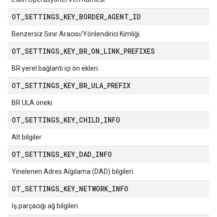
OT
_
SETTINGS
_
KEY
_
BORDER
_
AGENT
_
ID
Benzersiz Sınır Aracısı/Yönlendirici Kimliği.
OT
_
SETTINGS
_
KEY
_
BR
_
ON
_
LINK
_
PREFIXES
BR yerel bağlantı içi ön ekleri.
OT
_
SETTINGS
_
KEY
_
BR
_
ULA
_
PREFIX
BR ULA öneki.
OT
_
SETTINGS
_
KEY
_
CHILD
_
INFO
Alt bilgiler
OT
_
SETTINGS
_
KEY
_
DAD
_
INFO
Yinelenen Adres Algılama (DAD) bilgileri.
OT
_
SETTINGS
_
KEY
_
NETWORK
_
INFO
İş parçacığı ağ bilgileri.