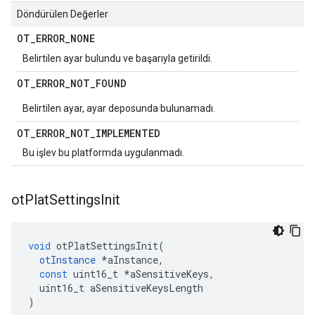
Döndürülen Değerler
OT
_
ERROR
_
NONE
Belirtilen ayar bulundu ve başarıyla getirildi.
OT
_
ERROR
_
NOT
_
FOUND
Belirtilen ayar, ayar deposunda bulunamadı.
OT
_
ERROR
_
NOT
_
IMPLEMENTED
Bu işlev bu platformda uygulanmadı.
ot
Plat
Settings
Init
void
 otPlatSettingsInit
(
otInstance
*
aInstance
,
const
 uint16_t 
*
aSensitiveKeys
,
  uint16_t aSensitiveKeysLength
)