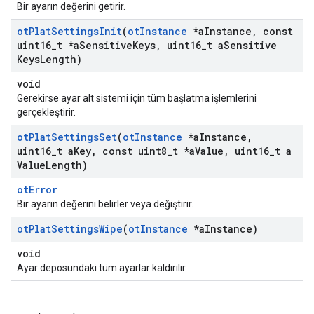
Bir ayarın değerini getirir.
ot
Plat
Settings
Init
(
ot
Instance
*a
Instance
,
const
uint16
_
t *a
Sensitive
Keys
,
uint16
_
t a
Sensitive
Keys
Length)
void
Gerekirse ayar alt sistemi için tüm başlatma işlemlerini
gerçekleştirir.
ot
Plat
Settings
Set
(
ot
Instance
*a
Instance
,
uint16
_
t a
Key
,
const uint8
_
t *a
Value
,
uint16
_
t a
Value
Length)
otError
Bir ayarın değerini belirler veya değiştirir.
ot
Plat
Settings
Wipe
(
ot
Instance
*a
Instance)
void
Ayar deposundaki tüm ayarlar kaldırılır.