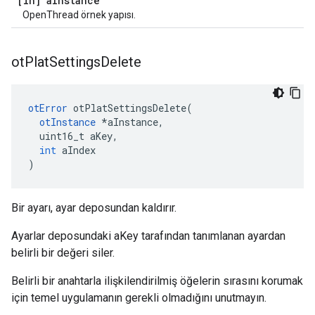
[in] a
Instance
OpenThread örnek yapısı.
ot
Plat
Settings
Delete
otError
 otPlatSettingsDelete
(
otInstance
*
aInstance
,
  uint16_t aKey
,
int
 aIndex
)
Bir ayarı, ayar deposundan kaldırır.
Ayarlar deposundaki aKey tarafından tanımlanan ayardan
belirli bir değeri siler.
Belirli bir anahtarla ilişkilendirilmiş öğelerin sırasını korumak
için temel uygulamanın gerekli olmadığını unutmayın.