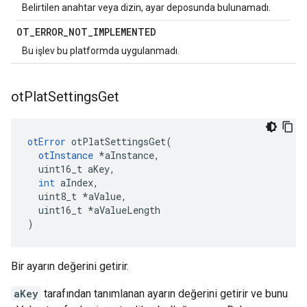
Belirtilen anahtar veya dizin, ayar deposunda bulunamadı.
OT
_
ERROR
_
NOT
_
IMPLEMENTED
Bu işlev bu platformda uygulanmadı.
ot
Plat
Settings
Get
otError
 otPlatSettingsGet
(
otInstance
*
aInstance
,
  uint16_t aKey
,
int
 aIndex
,
  uint8_t 
*
aValue
,
  uint16_t 
*
aValueLength
)
Bir ayarın değerini getirir.
aKey
tarafından tanımlanan ayarın değerini getirir ve bunu