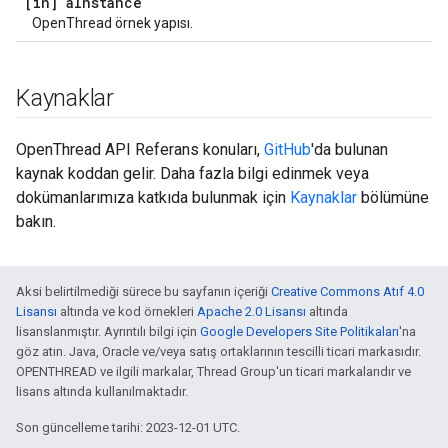
[in] a
Instance
OpenThread örnek yapısı.
Kaynaklar
OpenThread API Referans konuları,
GitHub
'da bulunan
kaynak koddan gelir. Daha fazla bilgi edinmek veya
dokümanlarımıza katkıda bulunmak için
Kaynaklar
bölümüne
bakın.
Aksi belirtilmediği sürece bu sayfanın içeriği
Creative Commons Atıf 4.0
Lisansı
altında ve kod örnekleri
Apache 2.0 Lisansı
altında
lisanslanmıştır. Ayrıntılı bilgi için
Google Developers Site Politikaları
'na
göz atın. Java, Oracle ve/veya satış ortaklarının tescilli ticari markasıdır.
OPENTHREAD ve ilgili markalar, Thread Group'un ticari markalarıdır ve
lisans altında kullanılmaktadır.
Son güncelleme tarihi: 2023-12-01 UTC.