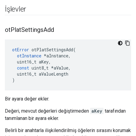
İşlevler
ot
Plat
Settings
Add
otError
 otPlatSettingsAdd
(
otInstance
*
aInstance
,
  uint16_t aKey
,
const
 uint8_t 
*
aValue
,
  uint16_t aValueLength
)
Bir ayara değer ekler.
Değeri, mevcut değerleri değiştirmeden
aKey
tarafından
tanımlanan bir ayara ekler.
Belirli bir anahtarla ilişkilendirilmiş öğelerin sırasını korumak