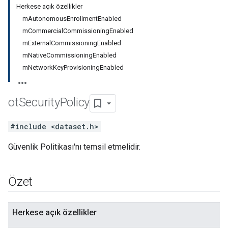
Herkese açık özellikler
mAutonomousEnrollmentEnabled
mCommercialCommissioningEnabled
mExternalCommissioningEnabled
mNativeCommissioningEnabled
mNetworkKeyProvisioningEnabled
ot
Security
Policy
#include <dataset.h>
Güvenlik Politikası'nı temsil etmelidir.
Özet
Herkese açık özellikler