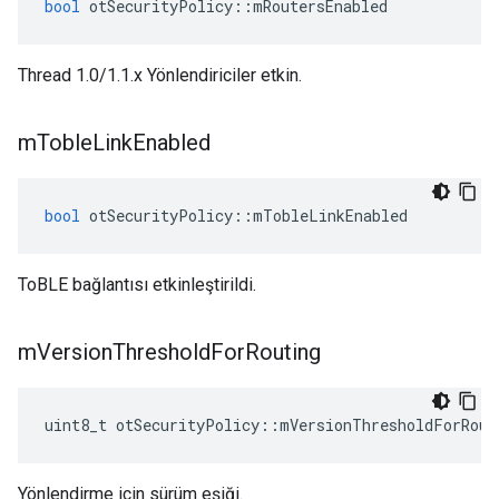
bool
 otSecurityPolicy
::
mRoutersEnabled
Thread 1.0/1.1.x Yönlendiriciler etkin.
m
Toble
Link
Enabled
bool
 otSecurityPolicy
::
mTobleLinkEnabled
ToBLE bağlantısı etkinleştirildi.
m
Version
Threshold
For
Routing
uint8_t otSecurityPolicy
::
mVersionThresholdForRout
Yönlendirme için sürüm eşiği.