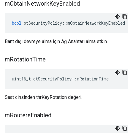
m
Obtain
Network
Key
Enabled
bool
 otSecurityPolicy
::
mObtainNetworkKeyEnabled
Bant dışı devreye alma için Ağ Anahtarı alma etkin.
m
Rotation
Time
uint16_t otSecurityPolicy
::
mRotationTime
Saat cinsinden thrKeyRotation değeri.
m
Routers
Enabled