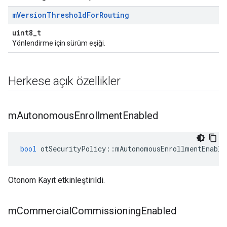
m
Version
Threshold
For
Routing
uint8_t
Yönlendirme için sürüm eşiği.
Herkese açık özellikler
m
Autonomous
Enrollment
Enabled
bool
 otSecurityPolicy
::
mAutonomousEnrollmentEnable
Otonom Kayıt etkinleştirildi.
m
Commercial
Commissioning
Enabled