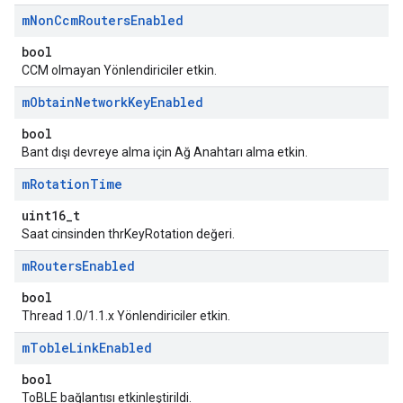
m
Non
Ccm
Routers
Enabled
bool
CCM olmayan Yönlendiriciler etkin.
m
Obtain
Network
Key
Enabled
bool
Bant dışı devreye alma için Ağ Anahtarı alma etkin.
m
Rotation
Time
uint16_t
Saat cinsinden thrKeyRotation değeri.
m
Routers
Enabled
bool
Thread 1.0/1.1.x Yönlendiriciler etkin.
m
Toble
Link
Enabled
bool
ToBLE bağlantısı etkinleştirildi.