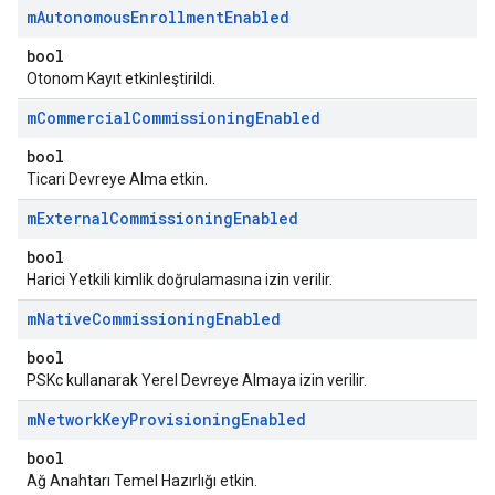
m
Autonomous
Enrollment
Enabled
bool
Otonom Kayıt etkinleştirildi.
m
Commercial
Commissioning
Enabled
bool
Ticari Devreye Alma etkin.
m
External
Commissioning
Enabled
bool
Harici Yetkili kimlik doğrulamasına izin verilir.
m
Native
Commissioning
Enabled
bool
PSKc kullanarak Yerel Devreye Almaya izin verilir.
m
Network
Key
Provisioning
Enabled
bool
Ağ Anahtarı Temel Hazırlığı etkin.