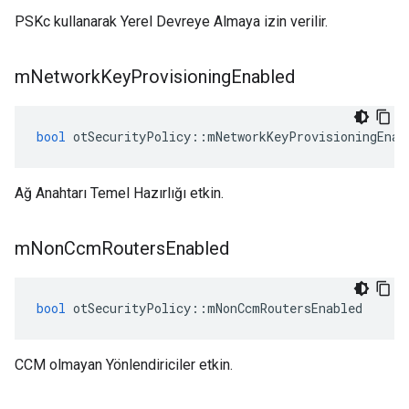
PSKc kullanarak Yerel Devreye Almaya izin verilir.
m
Network
Key
Provisioning
Enabled
bool
 otSecurityPolicy
::
mNetworkKeyProvisioningEnab
Ağ Anahtarı Temel Hazırlığı etkin.
m
Non
Ccm
Routers
Enabled
bool
 otSecurityPolicy
::
mNonCcmRoutersEnabled
CCM olmayan Yönlendiriciler etkin.