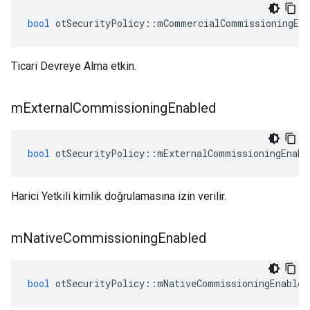
bool
 otSecurityPolicy
::
mCommercialCommissioningEna
Ticari Devreye Alma etkin.
m
External
Commissioning
Enabled
bool
 otSecurityPolicy
::
mExternalCommissioningEnabl
Harici Yetkili kimlik doğrulamasına izin verilir.
m
Native
Commissioning
Enabled
bool
 otSecurityPolicy
::
mNativeCommissioningEnabled