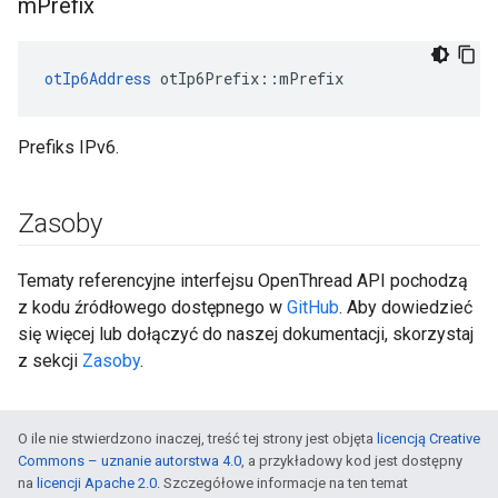
m
Prefix
otIp6Address
 otIp6Prefix
::
mPrefix
Prefiks IPv6.
Zasoby
Tematy referencyjne interfejsu OpenThread API pochodzą
z kodu źródłowego dostępnego w
GitHub
. Aby dowiedzieć
się więcej lub dołączyć do naszej dokumentacji, skorzystaj
z sekcji
Zasoby
.
O ile nie stwierdzono inaczej, treść tej strony jest objęta
licencją Creative
Commons – uznanie autorstwa 4.0
, a przykładowy kod jest dostępny
na
licencji Apache 2.0
. Szczegółowe informacje na ten temat