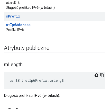
uint8_t
Długość prefiksu IPv6 (w bitach).
m
Prefix
otIp6Address
Prefiks IPv6.
Atrybuty publiczne
m
Length
uint8_t otIp6Prefix
::
mLength
Długość prefiksu IPv6 (w bitach).