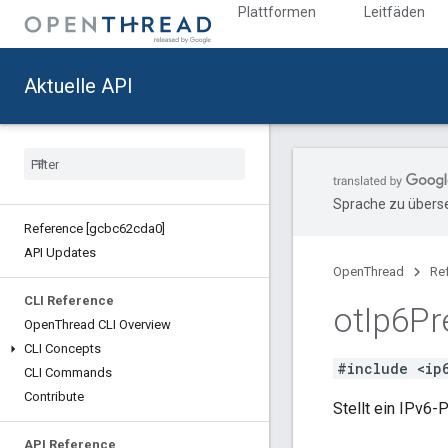
Plattformen
Leitfäden
Aktuelle API
Sprache zu überse
Reference [gcbc62cda0]
API Updates
OpenThread
Re
CLI Reference
ot
Ip6Pr
Open
Thread CLI Overview
CLI Concepts
#include <ip
CLI Commands
Contribute
Stellt ein IPv6-P
API Reference