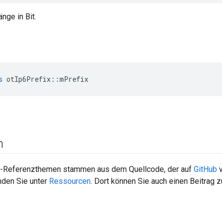
nge in Bit.
s
 otIp6Prefix
::
mPrefix
n
-Referenzthemen stammen aus dem Quellcode, der auf
GitHub
v
nden Sie unter
Ressourcen
. Dort können Sie auch einen Beitrag