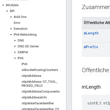
Modules
Zusammen
API
Add-Ons
Öffentliche Att
Error
Execution
m
Length
IPv6 Networking
DNS
DNS-SD Server
m
Prefix
ICMPv6
IPv6
IPv6
Öffentliche
ot
Border
Routing
Counters
ot
Ip6Address
ot
Ip6Address
::
OT
_
TOOL
_
PACKED
_
FIELD
m
Length
ot
Ip6Address
Components
ot
Ip6Address
Info
uint8_t otI
ot
Ip6Interface
Identifier
ot
Ip6Interface
Identifier
::
OT
_