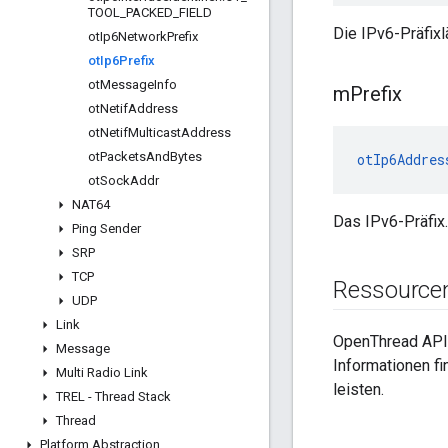
TOOL
_
PACKED
_
FIELD
Die IPv6-Präfixlä
ot
Ip6Network
Prefix
ot
Ip6Prefix
ot
Message
Info
m
Prefix
ot
Netif
Address
ot
Netif
Multicast
Address
ot
Packets
And
Bytes
otIp6Addres
ot
Sock
Addr
NAT64
Das IPv6-Präfix.
Ping Sender
SRP
TCP
Ressource
UDP
Link
OpenThread API
Message
Informationen fi
Multi Radio Link
leisten.
TREL - Thread Stack
Thread
Platform Abstraction