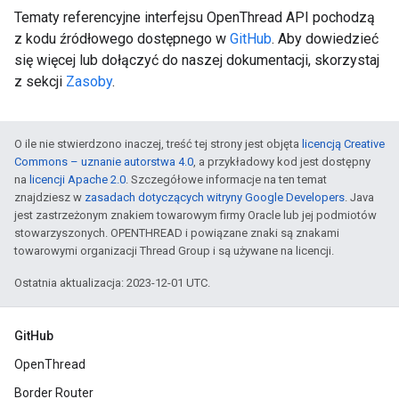
Tematy referencyjne interfejsu OpenThread API pochodzą
z kodu źródłowego dostępnego w
GitHub
. Aby dowiedzieć
się więcej lub dołączyć do naszej dokumentacji, skorzystaj
z sekcji
Zasoby
.
O ile nie stwierdzono inaczej, treść tej strony jest objęta
licencją Creative
Commons – uznanie autorstwa 4.0
, a przykładowy kod jest dostępny
na
licencji Apache 2.0
. Szczegółowe informacje na ten temat
znajdziesz w
zasadach dotyczących witryny Google Developers
. Java
jest zastrzeżonym znakiem towarowym firmy Oracle lub jej podmiotów
stowarzyszonych. OPENTHREAD i powiązane znaki są znakami
towarowymi organizacji Thread Group i są używane na licencji.
Ostatnia aktualizacja: 2023-12-01 UTC.
GitHub
OpenThread
Border Router