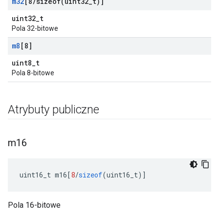
m32
[8
/
sizeof(
uint32
_
t)]
uint32_t
Pola 32-bitowe
m8
[8]
uint8_t
Pola 8-bitowe
Atrybuty publiczne
m16
uint16_t m16
[
8
/
sizeof
(
uint16_t
)]
Pola 16-bitowe