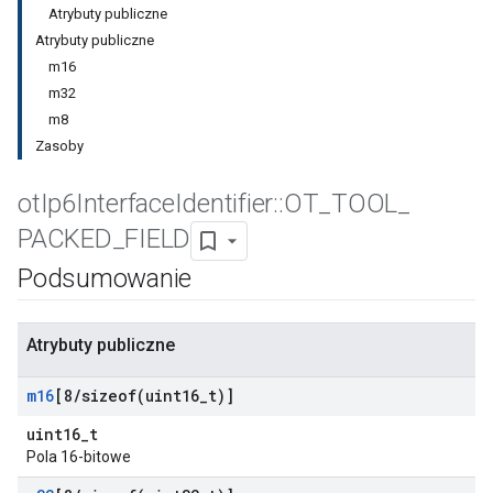
Atrybuty publiczne
Atrybuty publiczne
m16
m32
m8
Zasoby
ot
Ip6Interface
Identifier
::
OT
_
TOOL
_
PACKED
_
FIELD
Podsumowanie
Atrybuty publiczne
m16
[8
/
sizeof(
uint16
_
t)]
uint16_t
Pola 16-bitowe