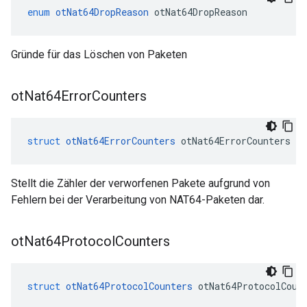
enum
otNat64DropReason
 otNat64DropReason
Gründe für das Löschen von Paketen
ot
Nat64Error
Counters
struct
otNat64ErrorCounters
 otNat64ErrorCounters
Stellt die Zähler der verworfenen Pakete aufgrund von
Fehlern bei der Verarbeitung von NAT64-Paketen dar.
ot
Nat64Protocol
Counters
struct
otNat64ProtocolCounters
 otNat64ProtocolCoun