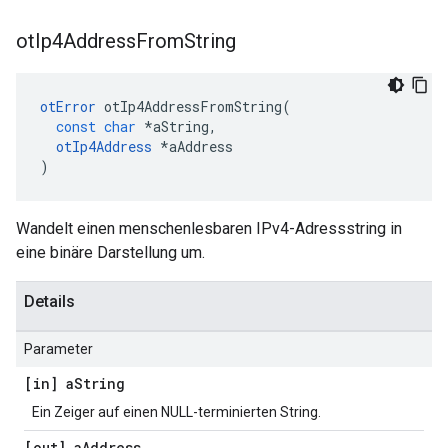
ot
Ip4Address
From
String
otError
 otIp4AddressFromString
(
const
char
*
aString
,
otIp4Address
*
aAddress
)
Wandelt einen menschenlesbaren IPv4-Adressstring in
eine binäre Darstellung um.
Details
Parameter
[in] a
String
Ein Zeiger auf einen NULL-terminierten String.
[out] a
Address