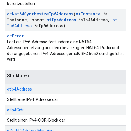
bereitzustellen.
ot
Nat64Synthesize
Ip6Address
(
ot
Instance
*a
Instance
,
const
ot
Ip4Address
*a
Ip4Address
,
ot
Ip6Address
*a
Ip6Address)
otError
Legt die IPv6-Adresse fest, indem eine NAT64-
Adressübersetzung aus dem bevorzugten NAT64-Präfix und
der angegebenen IPv4-Adresse gemäß RFC 6052 durchgeführt
wird.
Strukturen
otIp4Address
Stellt eine IPv4-Adresse dar.
otIp4Cidr
Stellt einen IPv4-CIDR-Block dar.
otNat64AddressMapping