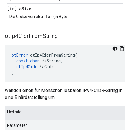
[in] a
Size
aBuffer
Die Größe von
(in Byte).
ot
Ip4Cidr
From
String
otError
 otIp4CidrFromString
(
const
char
*
aString
,
otIp4Cidr
*
aCidr
)
Wandelt einen für Menschen lesbaren IPv4-CIDR-String in
eine Binärdarstellung um.
Details
Parameter