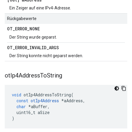
Ein Zeiger auf eine IPv4-Adresse.
Rückgabewerte
OT
_
ERROR
_
NONE
Der String wurde geparst.
OT
_
ERROR
_
INVALID
_
ARGS
Der String konnte nicht geparst werden.
ot
Ip4Address
To
String
void
 otIp4AddressToString
(
const
otIp4Address
*
aAddress
,
char
*
aBuffer
,
  uint16_t aSize
)