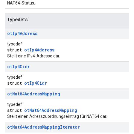
NAT64-Status.
Typedefs
ot
Ip4Address
typedef
struct
otIp4Address
Stellt eine IPv4-Adresse dar.
ot
Ip4Cidr
typedef
struct
otIp4Cidr
ot
Nat64Address
Mapping
typedef
struct
otNat64AddressMapping
Stellt einen Adresszuordnungseintrag für NAT64 dar.
ot
Nat64Address
Mapping
Iterator