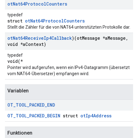
ot
Nat64Protocol
Counters
typedef
struct
otNat64ProtocolCounters
Stellt die Zähler für die von NAT64 unterstützten Protokolle dar.
ot
Nat64Receive
Ip4Callback
)(ot
Message *a
Message
,
void *a
Context)
typedef
void(*
Pointer wird aufgerufen, wenn ein IPv4-Datagramm (übersetzt
vom NAT64-Übersetzer) empfangen wird.
Variablen
OT
_
TOOL
_
PACKED
_
END
OT_TOOL_PACKED_BEGIN
struct
otIp4Address
Funktionen