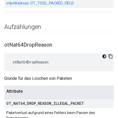
otIp4Address::
OT_TOOL_PACKED_FIELD
Aufzählungen
ot
Nat64Drop
Reason
 otNat64DropReason
Gründe für das Löschen von Paketen
Attribute
OT
_
NAT64
_
DROP
_
REASON
_
ILLEGAL
_
PACKET
Paketverlust aufgrund eines Fehlers beim Parsen des