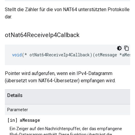
Stellt die Zähler für die von NAT64 unterstützten Protokolle
dar.
ot
Nat64Receive
Ip4Callback
void
(*
 otNat64ReceiveIp4Callback
)(
otMessage 
*
aMess
Pointer wird aufgerufen, wenn ein IPv4-Datagramm
(übersetzt vom NAT64-Übersetzer) empfangen wird.
Details
Parameter
[in] a
Message
Ein Zeiger auf den Nachrichtenpuffer, der das empfangene
IPv6-Datagramm enthält. Diese Funktion überträgt die