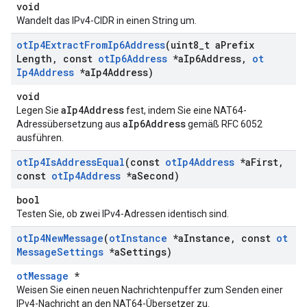
void
Wandelt das IPv4-CIDR in einen String um.
ot
Ip4Extract
From
Ip6Address
(uint8
_
t a
Prefix
Length
,
const
ot
Ip6Address
*a
Ip6Address
,
ot
Ip4Address
*a
Ip4Address)
void
aIp4Address
Legen Sie
fest, indem Sie eine NAT64-
aIp6Address
Adressübersetzung aus
gemäß RFC 6052
ausführen.
ot
Ip4Is
Address
Equal
(const
ot
Ip4Address
*a
First
,
const
ot
Ip4Address
*a
Second)
bool
Testen Sie, ob zwei IPv4-Adressen identisch sind.
ot
Ip4New
Message
(
ot
Instance
*a
Instance
,
const
ot
Message
Settings
*a
Settings)
otMessage
*
Weisen Sie einen neuen Nachrichtenpuffer zum Senden einer
IPv4-Nachricht an den NAT64-Übersetzer zu.