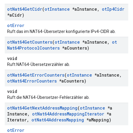
ot
Nat64Get
Cidr
(
ot
Instance
*a
Instance
,
ot
Ip4Cidr
*a
Cidr)
otError
Ruft das im NAT64-Übersetzer konfigurierte IPv4-CIDR ab.
ot
Nat64Get
Counters
(
ot
Instance
*a
Instance
,
ot
Nat64Protocol
Counters
*a
Counters)
void
Ruft NAT64-Übersetzerzähler ab.
ot
Nat64Get
Error
Counters
(
ot
Instance
*a
Instance
,
ot
Nat64Error
Counters
*a
Counters)
void
Ruft die NAT64-Übersetzer-Fehlerzähler ab.
ot
Nat64Get
Next
Address
Mapping
(
ot
Instance
*a
Instance
,
ot
Nat64Address
Mapping
Iterator
*a
Iterator
,
ot
Nat64Address
Mapping
*a
Mapping)
otError