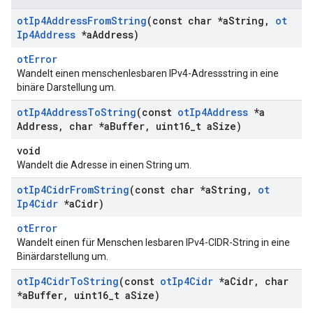
ot
Ip4Address
From
String
(const char *a
String
,
ot
Ip4Address
*a
Address)
otError
Wandelt einen menschenlesbaren IPv4-Adressstring in eine
binäre Darstellung um.
ot
Ip4Address
To
String
(const
ot
Ip4Address
*a
Address
,
char *a
Buffer
,
uint16
_
t a
Size)
void
Wandelt die Adresse in einen String um.
ot
Ip4Cidr
From
String
(const char *a
String
,
ot
Ip4Cidr
*a
Cidr)
otError
Wandelt einen für Menschen lesbaren IPv4-CIDR-String in eine
Binärdarstellung um.
ot
Ip4Cidr
To
String
(const
ot
Ip4Cidr
*a
Cidr
,
char
*a
Buffer
,
uint16
_
t a
Size)