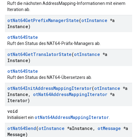
Ruft die nächsten AddressMapping-Informationen mit einem
Iteration ab.
ot
Nat64Get
Prefix
Manager
State
(
ot
Instance
*a
Instance)
otNat64State
Ruft den Status des NAT64-Präfix-Managers ab.
ot
Nat64Get
Translator
State
(
ot
Instance
*a
Instance)
otNat64State
Ruft den Status des NAT64-Übersetzers ab.
ot
Nat64Init
Address
Mapping
Iterator
(
ot
Instance
*a
Instance
,
ot
Nat64Address
Mapping
Iterator
*a
Iterator)
void
otNat64AddressMappingIterator
Initialisiert ein
.
ot
Nat64Send
(
ot
Instance
*a
Instance
,
ot
Message
*a
Message)