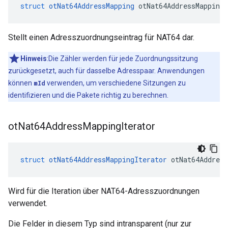
struct
otNat64AddressMapping
 otNat64AddressMapping
Stellt einen Adresszuordnungseintrag für NAT64 dar.
Hinweis
:Die Zähler werden für jede Zuordnungssitzung
zurückgesetzt, auch für dasselbe Adresspaar. Anwendungen
können
mId
verwenden, um verschiedene Sitzungen zu
identifizieren und die Pakete richtig zu berechnen.
ot
Nat64Address
Mapping
Iterator
struct
otNat64AddressMappingIterator
 otNat64Address
Wird für die Iteration über NAT64-Adresszuordnungen
verwendet.
Die Felder in diesem Typ sind intransparent (nur zur