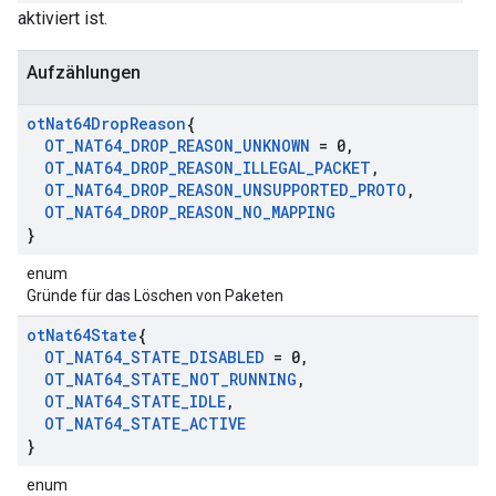
aktiviert ist.
Aufzählungen
ot
Nat64Drop
Reason
{
OT
_
NAT64
_
DROP
_
REASON
_
UNKNOWN
= 0
,
OT
_
NAT64
_
DROP
_
REASON
_
ILLEGAL
_
PACKET
,
OT
_
NAT64
_
DROP
_
REASON
_
UNSUPPORTED
_
PROTO
,
OT
_
NAT64
_
DROP
_
REASON
_
NO
_
MAPPING
}
enum
Gründe für das Löschen von Paketen
ot
Nat64State
{
OT
_
NAT64
_
STATE
_
DISABLED
= 0
,
OT
_
NAT64
_
STATE
_
NOT
_
RUNNING
,
OT
_
NAT64
_
STATE
_
IDLE
,
OT
_
NAT64
_
STATE
_
ACTIVE
}
enum