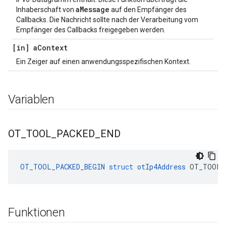
aMessage
Inhaberschaft von
auf den Empfänger des
Callbacks. Die Nachricht sollte nach der Verarbeitung vom
Empfänger des Callbacks freigegeben werden.
[in] a
Context
Ein Zeiger auf einen anwendungsspezifischen Kontext.
Variablen
OT
_
TOOL
_
PACKED
_
END
OT_TOOL_PACKED_BEGIN
struct
otIp4Address
 OT_TOOL_
Funktionen