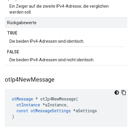
Ein Zeiger auf die zweite IPv4-Adresse, die verglichen
werden soll.
Rückgabewerte
TRUE
Die beiden IPv4-Adressen sind identisch.
FALSE
Die beiden IPv4-Adressen sind nicht identisch.
ot
Ip4New
Message
otMessage
*
 otIp4NewMessage
(
otInstance
*
aInstance
,
const
otMessageSettings
*
aSettings
)