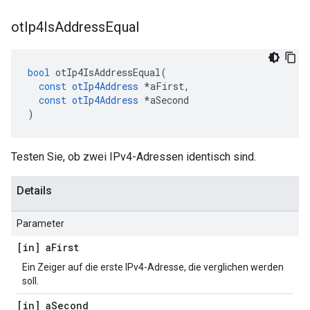
ot
Ip4Is
Address
Equal
bool
 otIp4IsAddressEqual
(
const
otIp4Address
*
aFirst
,
const
otIp4Address
*
aSecond
)
Testen Sie, ob zwei IPv4-Adressen identisch sind.
Details
Parameter
[in] a
First
Ein Zeiger auf die erste IPv4-Adresse, die verglichen werden
soll.
[in] a
Second