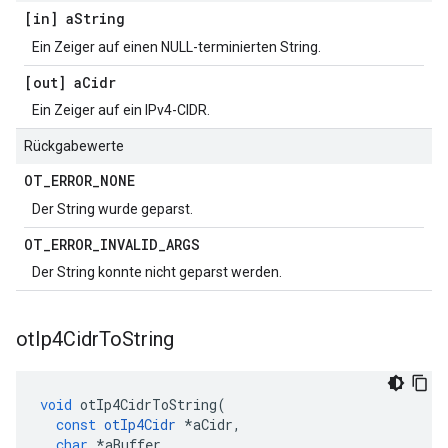
[in] a
String
Ein Zeiger auf einen NULL-terminierten String.
[out] a
Cidr
Ein Zeiger auf ein IPv4-CIDR.
Rückgabewerte
OT
_
ERROR
_
NONE
Der String wurde geparst.
OT
_
ERROR
_
INVALID
_
ARGS
Der String konnte nicht geparst werden.
ot
Ip4Cidr
To
String
void
 otIp4CidrToString
(
const
otIp4Cidr
*
aCidr
,
char
*
aBuffer
,