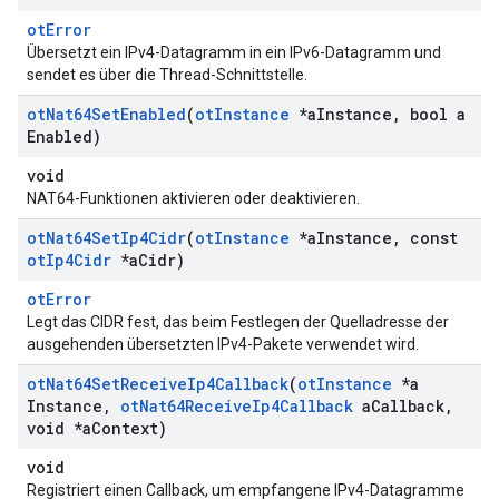
otError
Übersetzt ein IPv4-Datagramm in ein IPv6-Datagramm und
sendet es über die Thread-Schnittstelle.
ot
Nat64Set
Enabled
(
ot
Instance
*a
Instance
,
bool a
Enabled)
void
NAT64-Funktionen aktivieren oder deaktivieren.
ot
Nat64Set
Ip4Cidr
(
ot
Instance
*a
Instance
,
const
ot
Ip4Cidr
*a
Cidr)
otError
Legt das CIDR fest, das beim Festlegen der Quelladresse der
ausgehenden übersetzten IPv4-Pakete verwendet wird.
ot
Nat64Set
Receive
Ip4Callback
(
ot
Instance
*a
Instance
,
ot
Nat64Receive
Ip4Callback
a
Callback
,
void *a
Context)
void
Registriert einen Callback, um empfangene IPv4-Datagramme