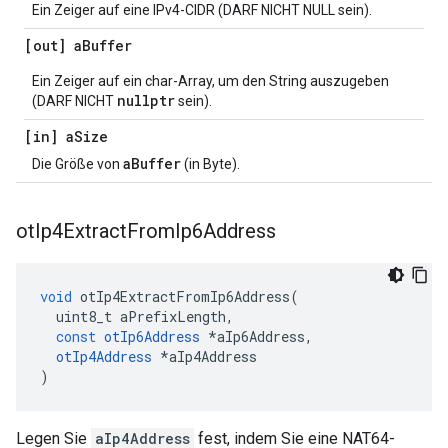
Ein Zeiger auf eine IPv4-CIDR (DARF NICHT NULL sein).
[out] a
Buffer
Ein Zeiger auf ein char-Array, um den String auszugeben
nullptr
(DARF NICHT
sein).
[in] a
Size
aBuffer
Die Größe von
(in Byte).
ot
Ip4Extract
From
Ip6Address
void
 otIp4ExtractFromIp6Address
(
  uint8_t aPrefixLength
,
const
otIp6Address
*
aIp6Address
,
otIp4Address
*
aIp4Address
)
Legen Sie
aIp4Address
fest, indem Sie eine NAT64-