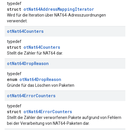
typedef
struct
otNat64AddressMappingIterator
Wird für die Iteration über NAT64-Adresszuordnungen
verwendet.
ot
Nat64Counters
typedef
struct
otNat64Counters
Stellt die Zähler für NAT64 dar.
ot
Nat64Drop
Reason
typedef
enum
otNat64DropReason
Gründe für das Löschen von Paketen
ot
Nat64Error
Counters
typedef
struct
otNat64ErrorCounters
Stellt die Zähler der verworfenen Pakete aufgrund von Fehlern
bei der Verarbeitung von NAT64-Paketen dar.