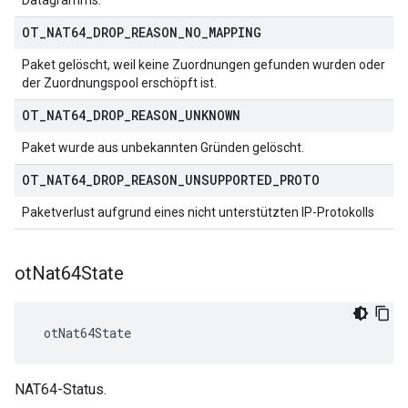
Datagramms.
OT
_
NAT64
_
DROP
_
REASON
_
NO
_
MAPPING
Paket gelöscht, weil keine Zuordnungen gefunden wurden oder
der Zuordnungspool erschöpft ist.
OT
_
NAT64
_
DROP
_
REASON
_
UNKNOWN
Paket wurde aus unbekannten Gründen gelöscht.
OT
_
NAT64
_
DROP
_
REASON
_
UNSUPPORTED
_
PROTO
Paketverlust aufgrund eines nicht unterstützten IP-Protokolls
ot
Nat64State
 otNat64State
NAT64-Status.