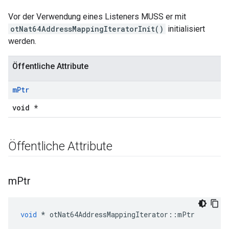
Vor der Verwendung eines Listeners MUSS er mit
otNat64AddressMappingIteratorInit()
initialisiert
werden.
Öffentliche Attribute
m
Ptr
void *
Öffentliche Attribute
m
Ptr
void
*
 otNat64AddressMappingIterator
::
mPtr