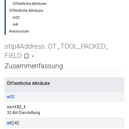
Öffentliche Attribute
Öffentliche Attribute
m32
m8
Ressourcen
ot
Ip4Address
::
OT
_
TOOL
_
PACKED
_
FIELD
Zusammenfassung
Öffentliche Attribute
m32
uint32_t
32-Bit-Darstellung
m8
[4]