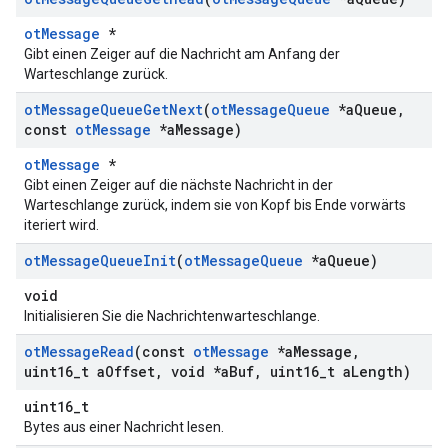
otMessage
*
Gibt einen Zeiger auf die Nachricht am Anfang der
Warteschlange zurück.
ot
Message
Queue
Get
Next
(
ot
Message
Queue
*a
Queue
,
const
ot
Message
*a
Message)
otMessage
*
Gibt einen Zeiger auf die nächste Nachricht in der
Warteschlange zurück, indem sie von Kopf bis Ende vorwärts
iteriert wird.
ot
Message
Queue
Init
(
ot
Message
Queue
*a
Queue)
void
Initialisieren Sie die Nachrichtenwarteschlange.
ot
Message
Read
(const
ot
Message
*a
Message
,
uint16
_
t a
Offset
,
void *a
Buf
,
uint16
_
t a
Length)
uint16_t
Bytes aus einer Nachricht lesen.