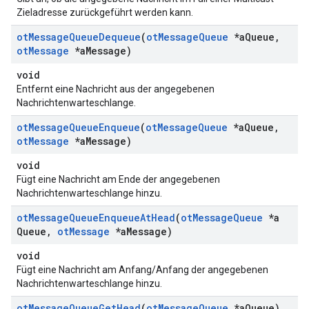
Zieladresse zurückgeführt werden kann.
ot
Message
Queue
Dequeue
(
ot
Message
Queue
*a
Queue
,
ot
Message
*a
Message)
void
Entfernt eine Nachricht aus der angegebenen
Nachrichtenwarteschlange.
ot
Message
Queue
Enqueue
(
ot
Message
Queue
*a
Queue
,
ot
Message
*a
Message)
void
Fügt eine Nachricht am Ende der angegebenen
Nachrichtenwarteschlange hinzu.
ot
Message
Queue
Enqueue
At
Head
(
ot
Message
Queue
*a
Queue
,
ot
Message
*a
Message)
void
Fügt eine Nachricht am Anfang/Anfang der angegebenen
Nachrichtenwarteschlange hinzu.
ot
Message
Queue
Get
Head
(
ot
Message
Queue
*a
Queue)