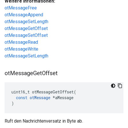
Weitere Informationen:
otMessageFree
otMessageAppend
otMessageSetLength
otMessageGetOffset
otMessageSetOffset
otMessageRead
otMessageWrite
otMessageSetLength
ot
Message
Get
Offset
uint16_t otMessageGetOffset
(
const
otMessage
*
aMessage
)
Ruft den Nachrichtenversatz in Byte ab.