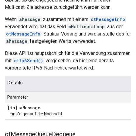
Multicast-Zieladresse zurückgeführt werden kann.
Wenn
aMessage
zusammen mit einem
otMessageInfo
verwendet wird, hat das Feld
mMulticastLoop
aus der
otMessageInfo
-Struktur Vorrang und wird anstelle des für
aMessage
festgelegten Werts verwendet.
Diese API ist hauptsächlich für die Verwendung zusammen
mit
otIp6Send()
vorgesehen, da hier eine bereits
vorbereitete IPv6-Nachricht erwartet wird.
Details
Parameter
[in] a
Message
Ein Zeiger auf die Nachricht.
ot
Message
Queue
Dequeue