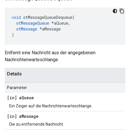
void
 otMessageQueueDequeue
(
otMessageQueue
*
aQueue
,
otMessage
*
aMessage
)
Entfernt eine Nachricht aus der angegebenen
Nachrichtenwarteschlange.
Details
Parameter
[in] a
Queue
Ein Zeiger auf die Nachrichtenwarteschlange.
[in] a
Message
Die zu entfernende Nachricht.