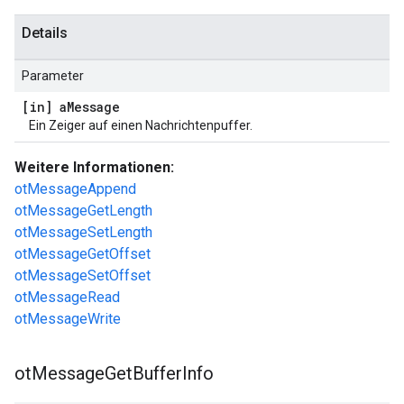
Details
Parameter
[in] a
Message
Ein Zeiger auf einen Nachrichtenpuffer.
Weitere Informationen:
otMessageAppend
otMessageGetLength
otMessageSetLength
otMessageGetOffset
otMessageSetOffset
otMessageRead
otMessageWrite
ot
Message
Get
Buffer
Info