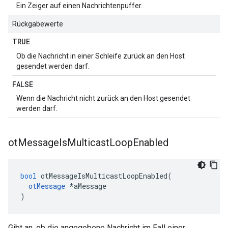
Ein Zeiger auf einen Nachrichtenpuffer.
Rückgabewerte
TRUE
Ob die Nachricht in einer Schleife zurück an den Host
gesendet werden darf.
FALSE
Wenn die Nachricht nicht zurück an den Host gesendet
werden darf.
ot
Message
Is
Multicast
Loop
Enabled
bool
 otMessageIsMulticastLoopEnabled
(
otMessage
*
aMessage
)
Gibt an, ob die angegebene Nachricht im Fall einer