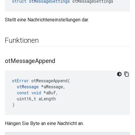
struct
otMessageSettings
 otMessageSettings
Stellt eine Nachrichteneinstellungen dar.
Funktionen
ot
Message
Append
otError
 otMessageAppend
(
otMessage
*
aMessage
,
const
void
*
aBuf
,
  uint16_t aLength
)
Hängen Sie Byte an eine Nachricht an.