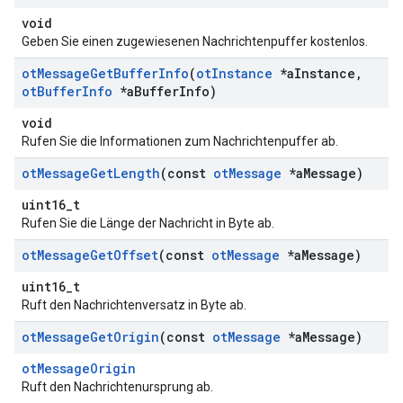
void
Geben Sie einen zugewiesenen Nachrichtenpuffer kostenlos.
ot
Message
Get
Buffer
Info
(
ot
Instance
*a
Instance
,
ot
Buffer
Info
*a
Buffer
Info)
void
Rufen Sie die Informationen zum Nachrichtenpuffer ab.
ot
Message
Get
Length
(const
ot
Message
*a
Message)
uint16_t
Rufen Sie die Länge der Nachricht in Byte ab.
ot
Message
Get
Offset
(const
ot
Message
*a
Message)
uint16_t
Ruft den Nachrichtenversatz in Byte ab.
ot
Message
Get
Origin
(const
ot
Message
*a
Message)
otMessageOrigin
Ruft den Nachrichtenursprung ab.