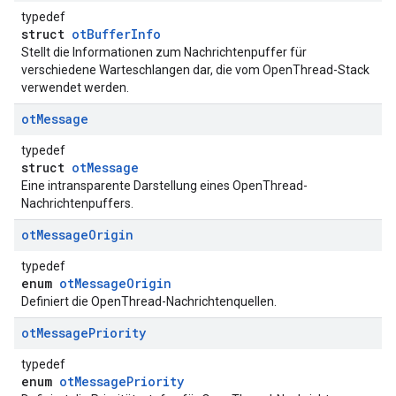
typedef
struct
otBufferInfo
Stellt die Informationen zum Nachrichtenpuffer für
verschiedene Warteschlangen dar, die vom OpenThread-Stack
verwendet werden.
ot
Message
typedef
struct
otMessage
Eine intransparente Darstellung eines OpenThread-
Nachrichtenpuffers.
ot
Message
Origin
typedef
enum
otMessageOrigin
Definiert die OpenThread-Nachrichtenquellen.
ot
Message
Priority
typedef
enum
otMessagePriority