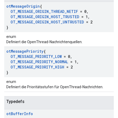
ot
Message
Origin
{
OT
_
MESSAGE
_
ORIGIN
_
THREAD
_
NETIF
= 0
,
OT
_
MESSAGE
_
ORIGIN
_
HOST
_
TRUSTED
= 1
,
OT
_
MESSAGE
_
ORIGIN
_
HOST
_
UNTRUSTED
= 2
}
enum
Definiert die OpenThread-Nachrichtenquellen.
ot
Message
Priority
{
OT
_
MESSAGE
_
PRIORITY
_
LOW
= 0
,
OT
_
MESSAGE
_
PRIORITY
_
NORMAL
= 1
,
OT
_
MESSAGE
_
PRIORITY
_
HIGH
= 2
}
enum
Definiert die Prioritätsstufen für OpenThread-Nachrichten.
Typedefs
ot
Buffer
Info