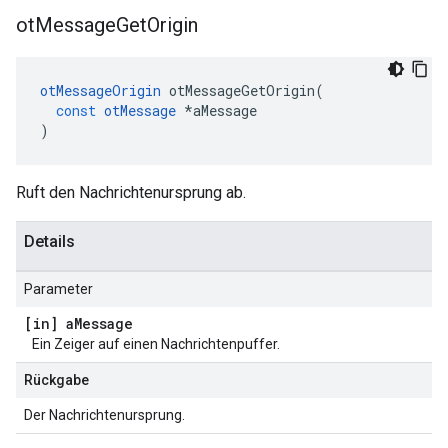
ot
Message
Get
Origin
otMessageOrigin
 otMessageGetOrigin
(
const
otMessage
*
aMessage
)
Ruft den Nachrichtenursprung ab.
Details
Parameter
[in] a
Message
Ein Zeiger auf einen Nachrichtenpuffer.
Rückgabe
Der Nachrichtenursprung.