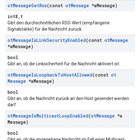
ot
Message
Get
Rss
(const
ot
Message
*a
Message)
int8_t
Gibt den durchschnittlichen RSS-Wert (empfangene
Signalstärke) für die Nachricht zurück.
ot
Message
Is
Link
Security
Enabled
(const
ot
Message
*a
Message)
bool
Gibt an, ob die Linksicherheit für die Nachricht aktiviert ist.
ot
Message
Is
Loopback
To
Host
Allowed
(const
ot
Message
*a
Message)
bool
Gibt an, ob die Nachricht zurück an den Host gesendet werden
darf.
ot
Message
Is
Multicast
Loop
Enabled
(
ot
Message
*a
Message)
bool
Gibt an, ob die angegebene Nachricht im Fall einer Multicast-