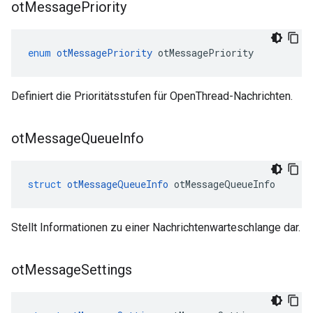
ot
Message
Priority
enum
otMessagePriority
 otMessagePriority
Definiert die Prioritätsstufen für OpenThread-Nachrichten.
ot
Message
Queue
Info
struct
otMessageQueueInfo
 otMessageQueueInfo
Stellt Informationen zu einer Nachrichtenwarteschlange dar.
ot
Message
Settings