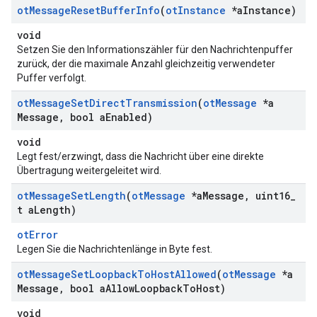
ot
Message
Reset
Buffer
Info
(
ot
Instance
*a
Instance)
void
Setzen Sie den Informationszähler für den Nachrichtenpuffer
zurück, der die maximale Anzahl gleichzeitig verwendeter
Puffer verfolgt.
ot
Message
Set
Direct
Transmission
(
ot
Message
*a
Message
,
bool a
Enabled)
void
Legt fest/erzwingt, dass die Nachricht über eine direkte
Übertragung weitergeleitet wird.
ot
Message
Set
Length
(
ot
Message
*a
Message
,
uint16
_
t a
Length)
otError
Legen Sie die Nachrichtenlänge in Byte fest.
ot
Message
Set
Loopback
To
Host
Allowed
(
ot
Message
*a
Message
,
bool a
Allow
Loopback
To
Host)
void