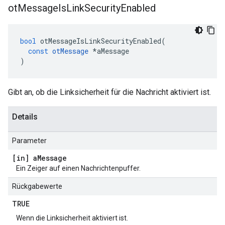
ot
Message
Is
Link
Security
Enabled
bool
 otMessageIsLinkSecurityEnabled
(
const
otMessage
*
aMessage
)
Gibt an, ob die Linksicherheit für die Nachricht aktiviert ist.
Details
Parameter
[in] a
Message
Ein Zeiger auf einen Nachrichtenpuffer.
Rückgabewerte
TRUE
Wenn die Linksicherheit aktiviert ist.