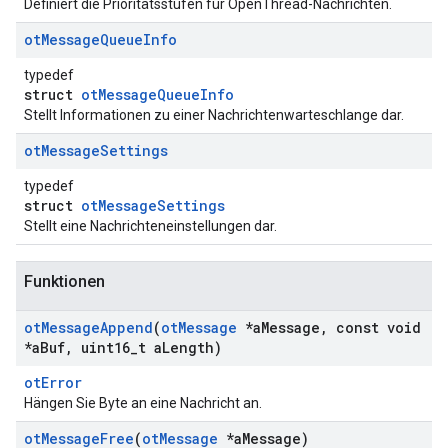
Definiert die Prioritätsstufen für OpenThread-Nachrichten.
ot
Message
Queue
Info
typedef
struct
otMessageQueueInfo
Stellt Informationen zu einer Nachrichtenwarteschlange dar.
ot
Message
Settings
typedef
struct
otMessageSettings
Stellt eine Nachrichteneinstellungen dar.
Funktionen
ot
Message
Append
(
ot
Message
*a
Message
,
const void
*a
Buf
,
uint16
_
t a
Length)
otError
Hängen Sie Byte an eine Nachricht an.
ot
Message
Free
(
ot
Message
*a
Message)