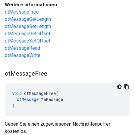
Weitere Informationen:
otMessageFree
otMessageGetLength
otMessageSetLength
otMessageGetOffset
otMessageSetOffset
otMessageRead
otMessageWrite
ot
Message
Free
void
 otMessageFree
(
otMessage
*
aMessage
)
Geben Sie einen zugewiesenen Nachrichtenpuffer
kostenlos.