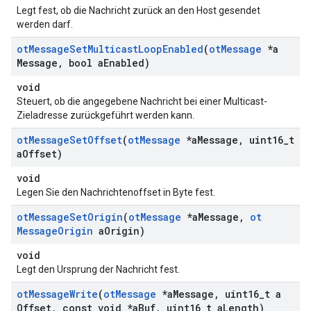
Legt fest, ob die Nachricht zurück an den Host gesendet
werden darf.
ot
Message
Set
Multicast
Loop
Enabled
(
ot
Message
*a
Message
,
bool a
Enabled)
void
Steuert, ob die angegebene Nachricht bei einer Multicast-
Zieladresse zurückgeführt werden kann.
ot
Message
Set
Offset
(
ot
Message
*a
Message
,
uint16
_
t
a
Offset)
void
Legen Sie den Nachrichtenoffset in Byte fest.
ot
Message
Set
Origin
(
ot
Message
*a
Message
,
ot
Message
Origin
a
Origin)
void
Legt den Ursprung der Nachricht fest.
ot
Message
Write
(
ot
Message
*a
Message
,
uint16
_
t a
Offset
,
const void *a
Buf
,
uint16
_
t a
Length)