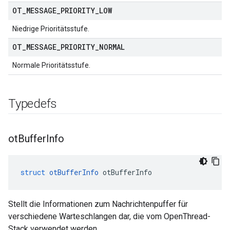
OT
_
MESSAGE
_
PRIORITY
_
LOW
Niedrige Prioritätsstufe.
OT
_
MESSAGE
_
PRIORITY
_
NORMAL
Normale Prioritätsstufe.
Typedefs
ot
Buffer
Info
struct
otBufferInfo
 otBufferInfo
Stellt die Informationen zum Nachrichtenpuffer für
verschiedene Warteschlangen dar, die vom OpenThread-
Stack verwendet werden.