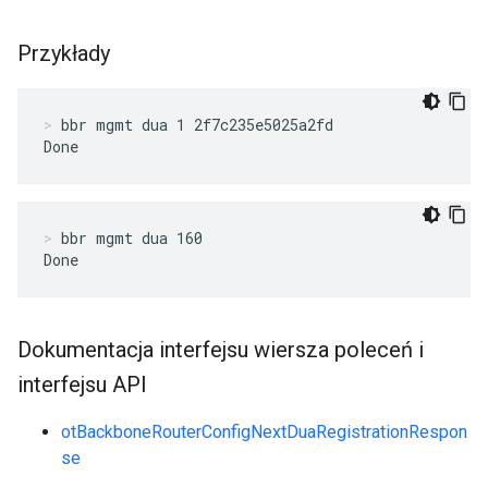
Przykłady
bbr mgmt dua 1 2f7c235e5025a2fd
Done
bbr mgmt dua 160
Done
Dokumentacja interfejsu wiersza poleceń i
interfejsu API
otBackboneRouterConfigNextDuaRegistrationRespon
se