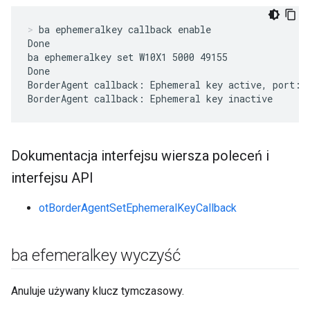
ba ephemeralkey callback enable
Done

ba ephemeralkey set W10X1 5000 49155

Done

BorderAgent callback: Ephemeral key active, port:49
BorderAgent callback: Ephemeral key inactive
Dokumentacja interfejsu wiersza poleceń i
interfejsu API
otBorderAgentSetEphemeralKeyCallback
ba efemeralkey wyczyść
Anuluje używany klucz tymczasowy.