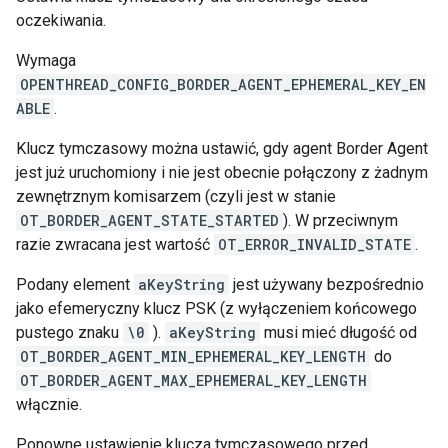
oczekiwania.
Wymaga
OPENTHREAD_CONFIG_BORDER_AGENT_EPHEMERAL_KEY_EN
ABLE
.
Klucz tymczasowy można ustawić, gdy agent Border Agent
jest już uruchomiony i nie jest obecnie połączony z żadnym
zewnętrznym komisarzem (czyli jest w stanie
OT_BORDER_AGENT_STATE_STARTED
). W przeciwnym
razie zwracana jest wartość
OT_ERROR_INVALID_STATE
.
Podany element
aKeyString
jest używany bezpośrednio
jako efemeryczny klucz PSK (z wyłączeniem końcowego
pustego znaku
\0
).
aKeyString
musi mieć długość od
OT_BORDER_AGENT_MIN_EPHEMERAL_KEY_LENGTH
do
OT_BORDER_AGENT_MAX_EPHEMERAL_KEY_LENGTH
włącznie.
Ponowne ustawienie klucza tymczasowego przed