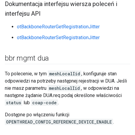
Dokumentacja interfejsu wiersza poleceń i
interfejsu API
otBackboneRouterGetRegistrationJitter
otBackboneRouterSetRegistrationJitter
bbr mgmt dua
To polecenie, w tym
meshLocalIid
, konfiguruje stan
odpowiedzi na potrzeby następnej rejestracji w DUA. Jeśli
nie masz parametru
meshLocalIid
, w odpowiedzi na
następne żądanie DUA.req podaj określone właściwości
status
lub
coap-code
.
Dostępne po włączeniu funkcji
OPENTHREAD_CONFIG_REFERENCE_DEVICE_ENABLE
.