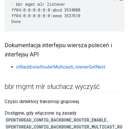
bbr mgmt mlr listener
ff04:0:0:0:0:0:0:abcd 3534000

ff04:0:0:0:0:0:0:eeee 3537610

Done
Dokumentacja interfejsu wiersza poleceń i
interfejsu API
otBackboneRouterMulticastListenerGetNext
bbr mgmt mlr słuchacz wyczyść
Czyści detektory transmisji grupowej.
Dostępne, gdy włączone są zasady
OPENTHREAD_CONFIG_BACKBONE_ROUTER_ENABLE
,
OPENTHREAD_CONFIG_BACKBONE_ROUTER_MULTICAST_RO