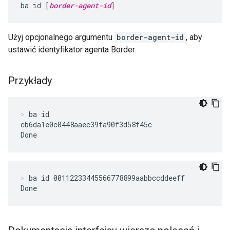
ba id [
border-agent-id
]
Użyj opcjonalnego argumentu
border-agent-id
, aby
ustawić identyfikator agenta Border.
Przykłady
ba id
cb6da1e0c0448aaec39fa90f3d58f45c

Done
ba id 00112233445566778899aabbccddeeff
Done