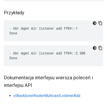
Przykłady
bbr mgmt mlr listener add ff04::1
Done
bbr mgmt mlr listener add ff04::2 300
Done
Dokumentacja interfejsu wiersza poleceń i
interfejsu API
otBackboneRouterMulticastListenerAdd