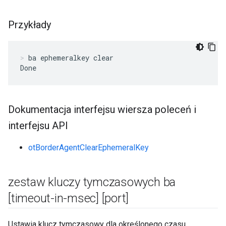
Przykłady
ba ephemeralkey clear
Done
Dokumentacja interfejsu wiersza poleceń i
interfejsu API
otBorderAgentClearEphemeralKey
zestaw kluczy tymczasowych ba
[timeout-in-msec] [port]
Ustawia klucz tymczasowy dla określonego czasu