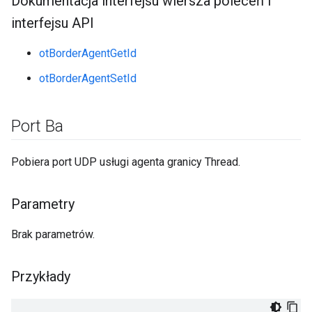
Dokumentacja interfejsu wiersza poleceń i
interfejsu API
otBorderAgentGetId
otBorderAgentSetId
Port Ba
Pobiera port UDP usługi agenta granicy Thread.
Parametry
Brak parametrów.
Przykłady