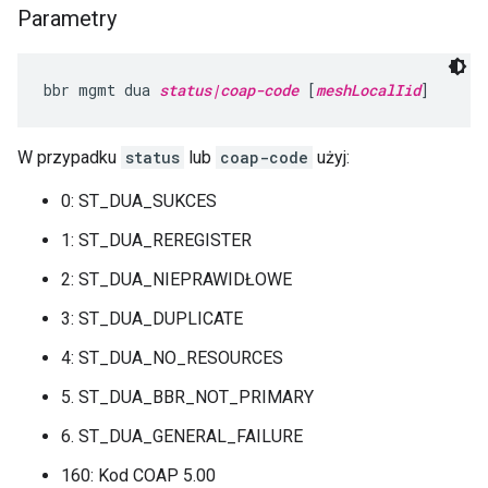
Parametry
bbr mgmt dua 
status|coap-code
 [
meshLocalIid
]
W przypadku
status
lub
coap-code
użyj:
0: ST_DUA_SUKCES
1: ST_DUA_REREGISTER
2: ST_DUA_NIEPRAWIDŁOWE
3: ST_DUA_DUPLICATE
4: ST_DUA_NO_RESOURCES
5. ST_DUA_BBR_NOT_PRIMARY
6. ST_DUA_GENERAL_FAILURE
160: Kod COAP 5.00