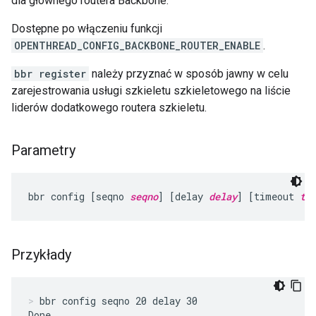
dla głównego routera Backbone.
Dostępne po włączeniu funkcji
OPENTHREAD_CONFIG_BACKBONE_ROUTER_ENABLE
.
bbr register
należy przyznać w sposób jawny w celu
zarejestrowania usługi szkieletu szkieletowego na liście
liderów dodatkowego routera szkieletu.
Parametry
bbr config [seqno 
seqno
] [delay 
delay
] [timeout 
ti
Przykłady
bbr config seqno 20 delay 30
Done