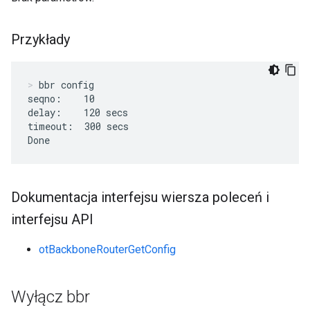
Przykłady
bbr config
seqno:    10

delay:    120 secs

timeout:  300 secs

Done
Dokumentacja interfejsu wiersza poleceń i
interfejsu API
otBackboneRouterGetConfig
Wyłącz bbr