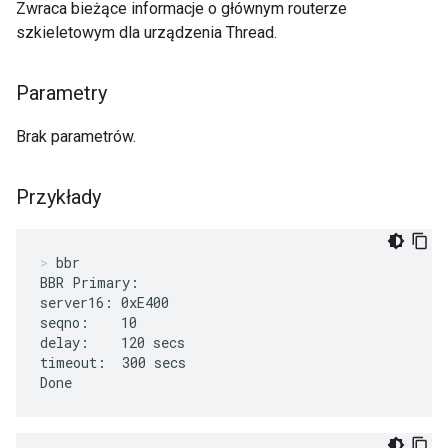
Zwraca bieżące informacje o głównym routerze
szkieletowym dla urządzenia Thread.
Parametry
Brak parametrów.
Przykłady
bbr
BBR Primary:

server16: 0xE400

seqno:    10

delay:    120 secs

timeout:  300 secs

Done