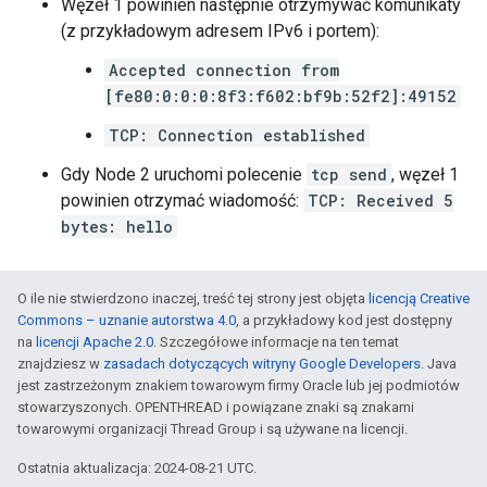
Węzeł 1 powinien następnie otrzymywać komunikaty
(z przykładowym adresem IPv6 i portem):
Accepted connection from
[fe80:0:0:0:8f3:f602:bf9b:52f2]:49152
TCP: Connection established
Gdy Node 2 uruchomi polecenie
tcp send
, węzeł 1
powinien otrzymać wiadomość:
TCP: Received 5
bytes: hello
O ile nie stwierdzono inaczej, treść tej strony jest objęta
licencją Creative
Commons – uznanie autorstwa 4.0
, a przykładowy kod jest dostępny
na
licencji Apache 2.0
. Szczegółowe informacje na ten temat
znajdziesz w
zasadach dotyczących witryny Google Developers
. Java
jest zastrzeżonym znakiem towarowym firmy Oracle lub jej podmiotów
stowarzyszonych. OPENTHREAD i powiązane znaki są znakami
towarowymi organizacji Thread Group i są używane na licencji.
Ostatnia aktualizacja: 2024-08-21 UTC.