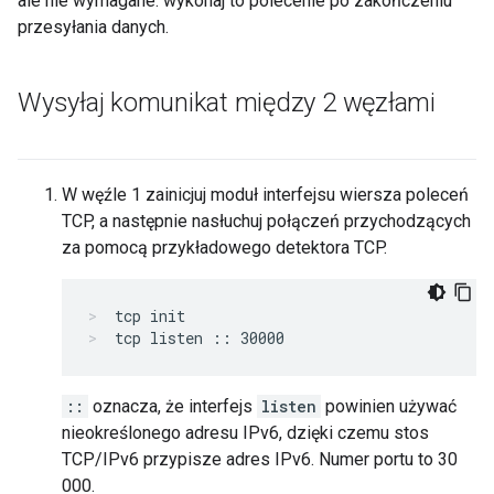
ale nie wymagane. wykonaj to polecenie po zakończeniu
przesyłania danych.
Wysyłaj komunikat między 2 węzłami
W węźle 1 zainicjuj moduł interfejsu wiersza poleceń
TCP, a następnie nasłuchuj połączeń przychodzących
za pomocą przykładowego detektora TCP.
tcp init
tcp listen :: 30000
::
oznacza, że interfejs
listen
powinien używać
nieokreślonego adresu IPv6, dzięki czemu stos
TCP/IPv6 przypisze adres IPv6. Numer portu to 30
000.