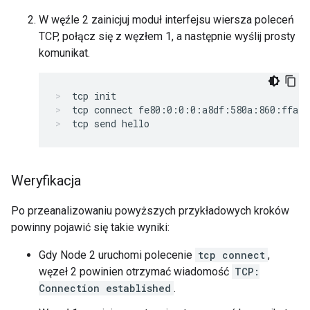
W węźle 2 zainicjuj moduł interfejsu wiersza poleceń
TCP, połącz się z węzłem 1, a następnie wyślij prosty
komunikat.
tcp init
tcp connect fe80:0:0:0:a8df:580a:860:ffa4 
tcp send hello
Weryfikacja
Po przeanalizowaniu powyższych przykładowych kroków
powinny pojawić się takie wyniki:
Gdy Node 2 uruchomi polecenie
tcp connect
,
węzeł 2 powinien otrzymać wiadomość
TCP:
Connection established
.