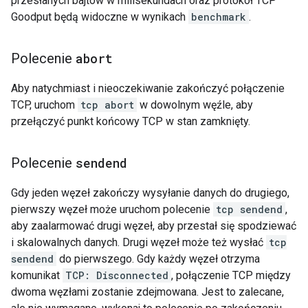
przesłanych bajtów w milisekundach oraz protokół TCP
Goodput będą widoczne w wynikach
benchmark
.
Polecenie
abort
Aby natychmiast i nieoczekiwanie zakończyć połączenie
TCP, uruchom
tcp abort
w dowolnym węźle, aby
przełączyć punkt końcowy TCP w stan zamknięty.
Polecenie
sendend
Gdy jeden węzeł zakończy wysyłanie danych do drugiego,
pierwszy węzeł może uruchom polecenie
tcp sendend
,
aby zaalarmować drugi węzeł, aby przestał się spodziewać
i skalowalnych danych. Drugi węzeł może też wysłać
tcp
sendend
do pierwszego. Gdy każdy węzeł otrzyma
komunikat
TCP: Disconnected
, połączenie TCP między
dwoma węzłami zostanie zdejmowana. Jest to zalecane,