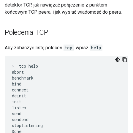
detektor TCP, jak nawiązać połączenie z punktem
końcowym TCP peera, i jak wysłać wiadomość do peera.
Polecenia TCP
Aby zobaczyć listę poleceń
tcp
, wpisz
help
:
tcp help
abort

benchmark

bind

connect

deinit

init

listen

send

sendend

stoplistening
