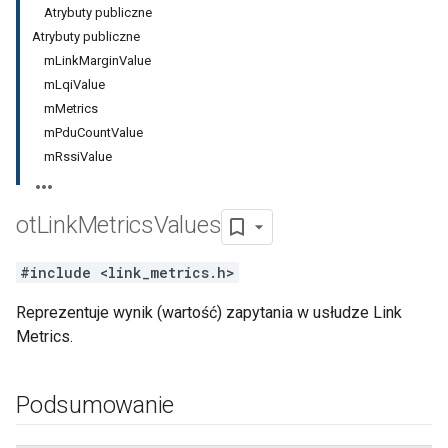
Atrybuty publiczne
Atrybuty publiczne
mLinkMarginValue
mLqiValue
mMetrics
mPduCountValue
mRssiValue
ot
Link
Metrics
Values
#include <link_metrics.h>
Reprezentuje wynik (wartość) zapytania w usłudze Link
Metrics.
Podsumowanie