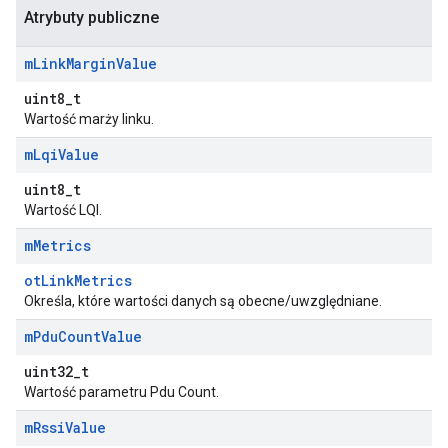
Atrybuty publiczne
m
Link
Margin
Value
uint8_t
Wartość marży linku.
m
Lqi
Value
uint8_t
Wartość LQI.
m
Metrics
otLinkMetrics
Określa, które wartości danych są obecne/uwzględniane.
m
Pdu
Count
Value
uint32_t
Wartość parametru Pdu Count.
m
Rssi
Value