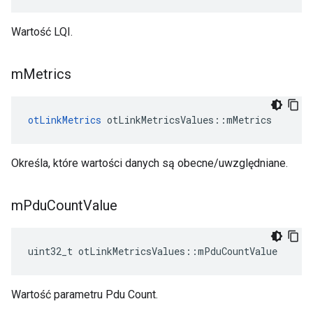
Wartość LQI.
m
Metrics
otLinkMetrics
 otLinkMetricsValues
::
mMetrics
Określa, które wartości danych są obecne/uwzględniane.
m
Pdu
Count
Value
uint32_t otLinkMetricsValues
::
mPduCountValue
Wartość parametru Pdu Count.