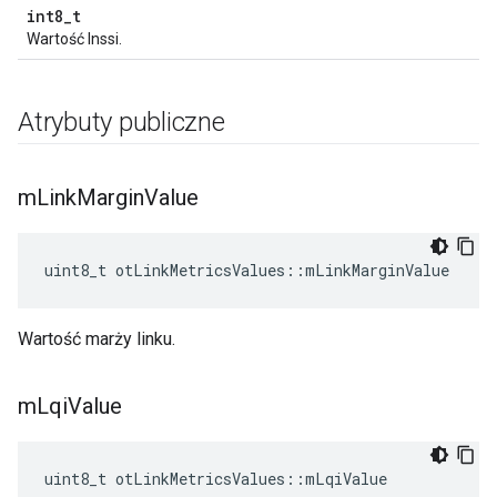
int8_t
Wartość Inssi.
Atrybuty publiczne
m
Link
Margin
Value
uint8_t otLinkMetricsValues
::
mLinkMarginValue
Wartość marży linku.
m
Lqi
Value
uint8_t otLinkMetricsValues
::
mLqiValue