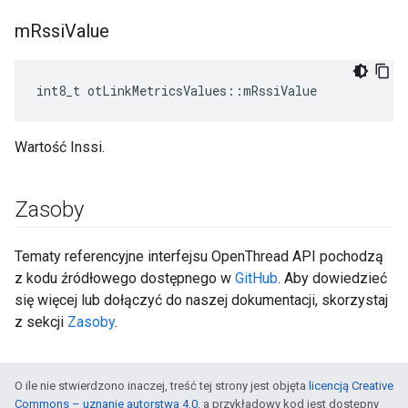
m
Rssi
Value
int8_t otLinkMetricsValues
::
mRssiValue
Wartość Inssi.
Zasoby
Tematy referencyjne interfejsu OpenThread API pochodzą
z kodu źródłowego dostępnego w
GitHub
. Aby dowiedzieć
się więcej lub dołączyć do naszej dokumentacji, skorzystaj
z sekcji
Zasoby
.
O ile nie stwierdzono inaczej, treść tej strony jest objęta
licencją Creative
Commons – uznanie autorstwa 4.0
, a przykładowy kod jest dostępny