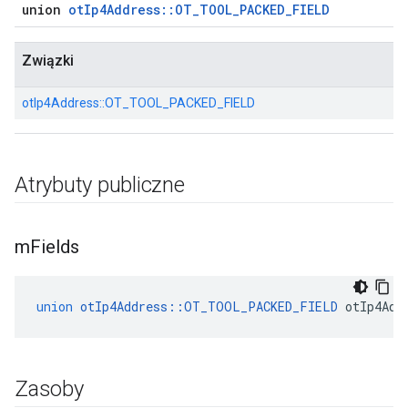
union
otIp4Address::OT_TOOL_PACKED_FIELD
Związki
otIp4Address::
OT_TOOL_PACKED_FIELD
Atrybuty publiczne
m
Fields
union
otIp4Address
::
OT_TOOL_PACKED_FIELD
 otIp4Add
Zasoby