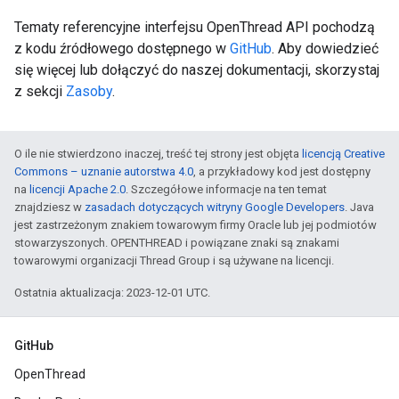
Tematy referencyjne interfejsu OpenThread API pochodzą
z kodu źródłowego dostępnego w
GitHub
. Aby dowiedzieć
się więcej lub dołączyć do naszej dokumentacji, skorzystaj
z sekcji
Zasoby
.
O ile nie stwierdzono inaczej, treść tej strony jest objęta
licencją Creative
Commons – uznanie autorstwa 4.0
, a przykładowy kod jest dostępny
na
licencji Apache 2.0
. Szczegółowe informacje na ten temat
znajdziesz w
zasadach dotyczących witryny Google Developers
. Java
jest zastrzeżonym znakiem towarowym firmy Oracle lub jej podmiotów
stowarzyszonych. OPENTHREAD i powiązane znaki są znakami
towarowymi organizacji Thread Group i są używane na licencji.
Ostatnia aktualizacja: 2023-12-01 UTC.
GitHub
OpenThread