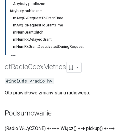
Atrybuty publiczne
Atrybuty publiczne
mAvgRxRequestToGrantTime
mAvgTxRequestToGrantTime
mNumGrantGlitch
mNumRxDelayedGrant
mNumRxGrantDeactivatedDuringRequest
ot
Radio
Coex
Metrics
#include <radio.h>
Oto prawidłowe zmiany stanu radiowego:
Podsumowanie
(Radio WŁĄCZONE) +----+ Włącz() +-+ pickup() +---+