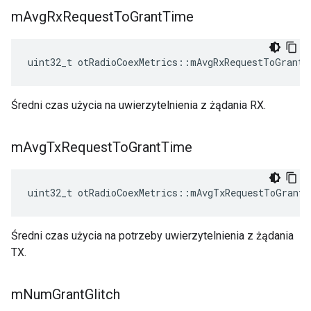
m
Avg
Rx
Request
To
Grant
Time
uint32_t otRadioCoexMetrics
::
mAvgRxRequestToGrantT
Średni czas użycia na uwierzytelnienia z żądania RX.
m
Avg
Tx
Request
To
Grant
Time
uint32_t otRadioCoexMetrics
::
mAvgTxRequestToGrantT
Średni czas użycia na potrzeby uwierzytelnienia z żądania
TX.
m
Num
Grant
Glitch