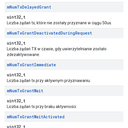
m
Num
Tx
Delayed
Grant
uint32_t
Liczba żądań tx, które nie zostały przyznane w ciągu 50us.
m
Num
Tx
Grant
Deactivated
During
Request
uint32_t
Liczba żądań TX w czasie, gdy uwierzytelnianie zostało
zdezaktywowane.
m
Num
Tx
Grant
Immediate
uint32_t
Liczba żądań tx przy aktywnym przyznawaniu.
m
Num
Tx
Grant
Wait
uint32_t
Liczba żądań tx przy braku aktywności.
m
Num
Tx
Grant
Wait
Activated
uint32_t