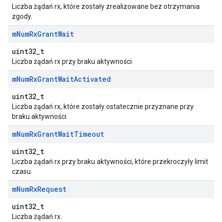
Liczba żądań rx, które zostały zrealizowane bez otrzymania
zgody.
m
Num
Rx
Grant
Wait
uint32_t
Liczba żądań rx przy braku aktywności.
m
Num
Rx
Grant
Wait
Activated
uint32_t
Liczba żądań rx, które zostały ostatecznie przyznane przy
braku aktywności.
m
Num
Rx
Grant
Wait
Timeout
uint32_t
Liczba żądań rx przy braku aktywności, które przekroczyły limit
czasu.
m
Num
Rx
Request
uint32_t
Liczba żądań rx.