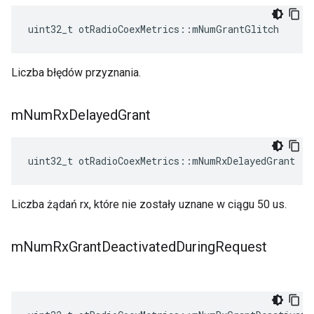
uint32_t otRadioCoexMetrics
::
mNumGrantGlitch
Liczba błędów przyznania.
m
Num
Rx
Delayed
Grant
uint32_t otRadioCoexMetrics
::
mNumRxDelayedGrant
Liczba żądań rx, które nie zostały uznane w ciągu 50 us.
m
Num
Rx
Grant
Deactivated
During
Request