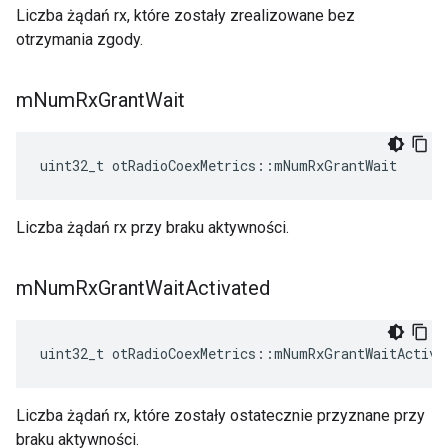
Liczba żądań rx, które zostały zrealizowane bez
otrzymania zgody.
m
Num
Rx
Grant
Wait
uint32_t otRadioCoexMetrics
::
mNumRxGrantWait
Liczba żądań rx przy braku aktywności.
m
Num
Rx
Grant
Wait
Activated
uint32_t otRadioCoexMetrics
::
mNumRxGrantWaitActiva
Liczba żądań rx, które zostały ostatecznie przyznane przy
braku aktywności.