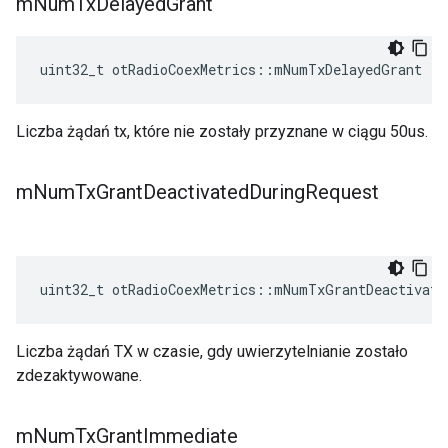
m
Num
Tx
Delayed
Grant
uint32_t otRadioCoexMetrics
::
mNumTxDelayedGrant
Liczba żądań tx, które nie zostały przyznane w ciągu 50us.
m
Num
Tx
Grant
Deactivated
During
Request
uint32_t otRadioCoexMetrics
::
mNumTxGrantDeactivate
Liczba żądań TX w czasie, gdy uwierzytelnianie zostało
zdezaktywowane.
m
Num
Tx
Grant
Immediate