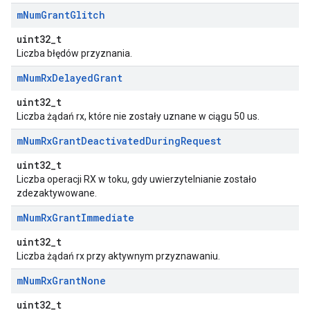
m
Num
Grant
Glitch
uint32_t
Liczba błędów przyznania.
m
Num
Rx
Delayed
Grant
uint32_t
Liczba żądań rx, które nie zostały uznane w ciągu 50 us.
m
Num
Rx
Grant
Deactivated
During
Request
uint32_t
Liczba operacji RX w toku, gdy uwierzytelnianie zostało
zdezaktywowane.
m
Num
Rx
Grant
Immediate
uint32_t
Liczba żądań rx przy aktywnym przyznawaniu.
m
Num
Rx
Grant
None
uint32_t