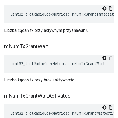
uint32_t otRadioCoexMetrics
::
mNumTxGrantImmediate
Liczba żądań tx przy aktywnym przyznawaniu.
m
Num
Tx
Grant
Wait
uint32_t otRadioCoexMetrics
::
mNumTxGrantWait
Liczba żądań tx przy braku aktywności.
m
Num
Tx
Grant
Wait
Activated
uint32_t otRadioCoexMetrics
::
mNumTxGrantWaitActiva