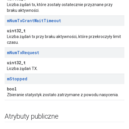
Liczba żądań tx, które zostały ostatecznie przyznane przy
braku aktywności.
m
Num
Tx
Grant
Wait
Timeout
uint32_t
Liczba żądań tx przy braku aktywności, które przekroczyły limit
czasu.
m
Num
Tx
Request
uint32_t
Liczba żądań TX.
m
Stopped
bool
Zbieranie statystyk zostało zatrzymane z powodu nasycenia.
Atrybuty publiczne