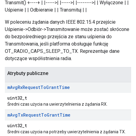
Transmit() +----+ | |----->| |----->| |-------->| | Wyłączone | |
Uśpienie | | Odbieranie | | Transmituj | |
W poleceniu żądania danych IEEE 802.15.4 przejście
Uśpienie->Odbiór->Transmitowanie może zostać skrócone
do bezpośredniego przejścia ze stanu uśpienia do
Transmitowania, jeśli platforma obsługuje funkcję
OT_RADIO_CAPS_SLEEP_TO_TX. Reprezentuje dane
dotyczące współistnienia radia.
Atrybuty publiczne
m
Avg
Rx
Request
To
Grant
Time
uint32_t
Średni czas użycia na uwierzytelnienia z żądania RX.
m
Avg
Tx
Request
To
Grant
Time
uint32_t
Średni czas użycia na potrzeby uwierzytelnienia z żądania TX.