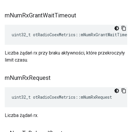
m
Num
Rx
Grant
Wait
Timeout
uint32_t otRadioCoexMetrics
::
mNumRxGrantWaitTimeou
Liczba żądań rx przy braku aktywności, które przekroczyły
limit czasu.
m
Num
Rx
Request
uint32_t otRadioCoexMetrics
::
mNumRxRequest
Liczba żądań rx.