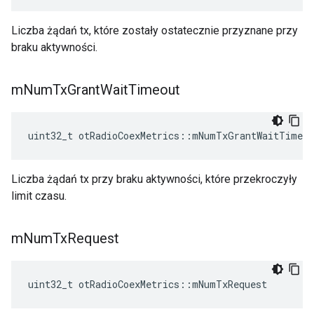
Liczba żądań tx, które zostały ostatecznie przyznane przy
braku aktywności.
m
Num
Tx
Grant
Wait
Timeout
uint32_t otRadioCoexMetrics
::
mNumTxGrantWaitTimeou
Liczba żądań tx przy braku aktywności, które przekroczyły
limit czasu.
m
Num
Tx
Request
uint32_t otRadioCoexMetrics
::
mNumTxRequest