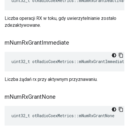
uint32_t otRadioCoexMetrics
::
mNumRxGrantDeactivate
Liczba operacji RX w toku, gdy uwierzytelnianie zostało
zdezaktywowane.
m
Num
Rx
Grant
Immediate
uint32_t otRadioCoexMetrics
::
mNumRxGrantImmediate
Liczba żądań rx przy aktywnym przyznawaniu.
m
Num
Rx
Grant
None
uint32_t otRadioCoexMetrics
::
mNumRxGrantNone