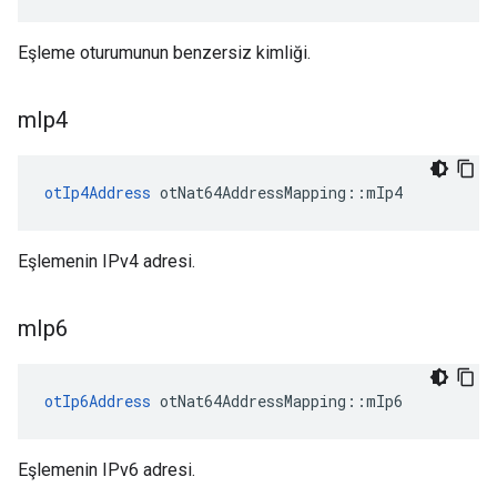
Eşleme oturumunun benzersiz kimliği.
m
Ip4
otIp4Address
 otNat64AddressMapping
::
mIp4
Eşlemenin IPv4 adresi.
m
Ip6
otIp6Address
 otNat64AddressMapping
::
mIp6
Eşlemenin IPv6 adresi.