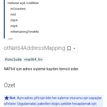
Herkese açık özellikler
mCounters
mId
mIp4
mIp6
mRemainingTimeMs
ot
Nat64Address
Mapping
#include <nat64.h>
NAT64 için adres eşleme kaydını temsil eder.
Özet
Not:
Aynı adres çifti için bile her eşleme oturumu için sayaçlar
sıfırlanır. Uygulamalar, paketleri doğru şekilde hesaplamak için