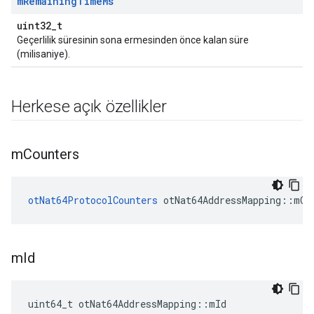
m
Remaining
Time
Ms
uint32_t
Geçerlilik süresinin sona ermesinden önce kalan süre
(milisaniye).
Herkese açık özellikler
m
Counters
otNat64ProtocolCounters
 otNat64AddressMapping
::
mCo
m
Id
uint64_t otNat64AddressMapping
::
mId