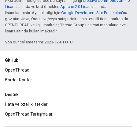
Aksi belirtilmediği sürece bu sayfanın içeriği
Creative Commons Atıf 4.0
Lisansı
altında ve kod örnekleri
Apache 2.0 Lisansı
altında
lisanslanmıştır. Ayrıntılı bilgi için
Google Developers Site Politikaları
'na
göz atın. Java, Oracle ve/veya satış ortaklarının tescilli ticari markasıdır.
OPENTHREAD ve ilgili markalar, Thread Group'un ticari markalarıdır ve
lisans altında kullanılmaktadır.
Son güncelleme tarihi: 2023-12-01 UTC.
GitHub
OpenThread
Border Router
Destek
Hata ve özellik istekleri
OpenThread Tartışmaları