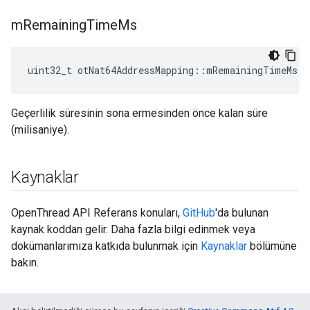
m
Remaining
Time
Ms
uint32_t otNat64AddressMapping
::
mRemainingTimeMs
Geçerlilik süresinin sona ermesinden önce kalan süre
(milisaniye).
Kaynaklar
OpenThread API Referans konuları,
GitHub
'da bulunan
kaynak koddan gelir. Daha fazla bilgi edinmek veya
dokümanlarımıza katkıda bulunmak için
Kaynaklar
bölümüne
bakın.