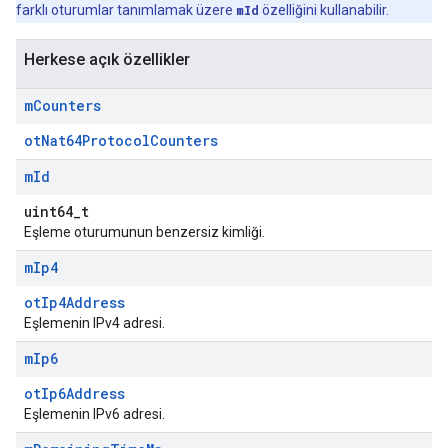
farklı oturumlar tanımlamak üzere
mId
özelliğini kullanabilir.
Herkese açık özellikler
m
Counters
otNat64ProtocolCounters
m
Id
uint64_t
Eşleme oturumunun benzersiz kimliği.
m
Ip4
otIp4Address
Eşlemenin IPv4 adresi.
m
Ip6
otIp6Address
Eşlemenin IPv6 adresi.