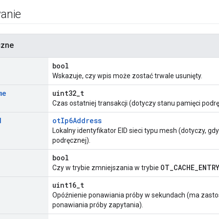
anie
czne
bool
Wskazuje, czy wpis może zostać trwale usunięty.
me
uint32_t
Czas ostatniej transakcji (dotyczy stanu pamięci podrę
d
otIp6Address
Lokalny identyfikator EID sieci typu mesh (dotyczy, gdy
podręcznej).
bool
OT_CACHE_ENTRY
Czy w trybie zmniejszania w trybie
uint16_t
Opóźnienie ponawiania próby w sekundach (ma zastosow
ponawiania próby zapytania).