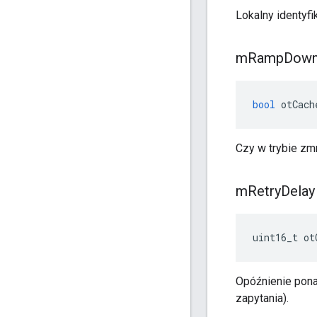
Lokalny identyfi
m
Ramp
Dow
bool
 otCach
Czy w trybie zm
m
Retry
Delay
uint16_t ot
Opóźnienie pona
zapytania).