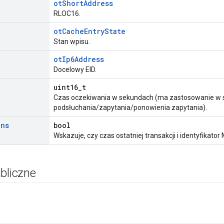
otShortAddress
RLOC16.
otCacheEntryState
Stan wpisu.
otIp6Address
Docelowy EID.
uint16_t
Czas oczekiwania w sekundach (ma zastosowanie w 
podsłuchania/zapytania/ponowienia zapytania).
ans
bool
Wskazuje, czy czas ostatniej transakcji i identyfikato
bliczne