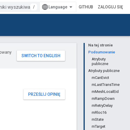
/
GITHUB
ZALOGUJ SIĘ
Na tej stronie
erowany
Podsumowanie
Atrybuty
publiczne
Atrybuty publiczne
mCanEvict
mLastTransTime
mMeshLocalEid
PRZEŚLIJ OPINIĘ
mRampDown
mRetryDelay
mRloc16
mState
mTarget