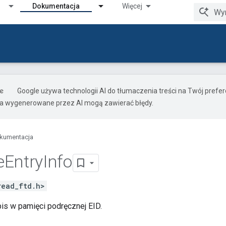
Dokumentacja
Więcej
Google używa technologii AI do tłumaczenia treści na Twój pref
ia wygenerowane przez AI mogą zawierać błędy.
kumentacja
e
Entry
Info
read_ftd.h>
is w pamięci podręcznej EID.