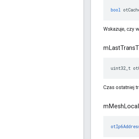
bool
 otCach
Wskazuje, czy w
m
Last
Trans
T
uint32_t ot
Czas ostatniej t
m
Mesh
Local
otIp6Addres