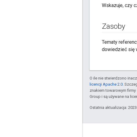
Wskazuje, czy cz
Zasoby
Tematy referenc
dowiedzieć się w
O ile nie stwierdzono inacze
licencji Apache 2.0
. Szcze
znakiem towarowym firmy 
Group i są używane na licen
Ostatnia aktualizacja: 202
GitHub