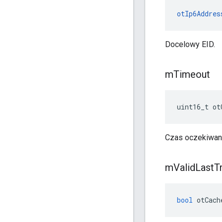
otIp6Addres
Docelowy EID.
m
Timeout
uint16_t ot
Czas oczekiwani
m
Valid
Last
T
bool
 otCach