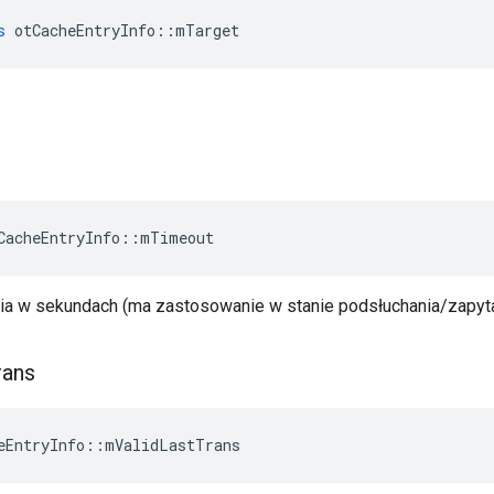
s
 otCacheEntryInfo
::
mTarget
CacheEntryInfo
::
mTimeout
a w sekundach (ma zastosowanie w stanie podsłuchania/zapyta
rans
eEntryInfo
::
mValidLastTrans