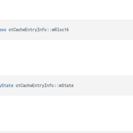
ess
 otCacheEntryInfo
::
mRloc16
yState
 otCacheEntryInfo
::
mState