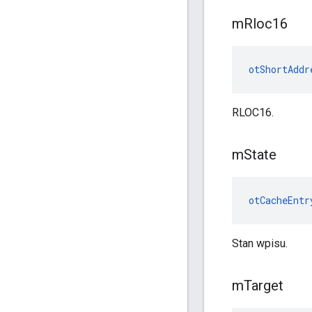
m
Rloc16
otShortAddr
RLOC16.
m
State
otCacheEntr
Stan wpisu.
m
Target