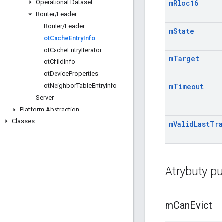
Operational Dataset
m
Rloc16
Router
/
Leader
Router
/
Leader
m
State
ot
Cache
Entry
Info
ot
Cache
Entry
Iterator
m
Target
ot
Child
Info
ot
Device
Properties
ot
Neighbor
Table
Entry
Info
m
Timeout
Server
Platform Abstraction
Classes
m
Valid
Last
Tr
Atrybuty pu
m
Can
Evict