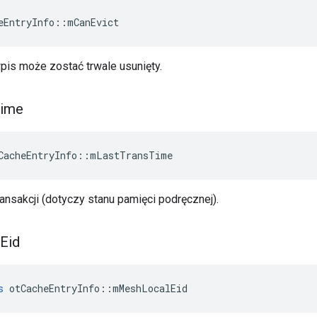
eEntryInfo
::
mCanEvict
pis może zostać trwale usunięty.
ime
CacheEntryInfo
::
mLastTransTime
ransakcji (dotyczy stanu pamięci podręcznej).
Eid
s
 otCacheEntryInfo
::
mMeshLocalEid