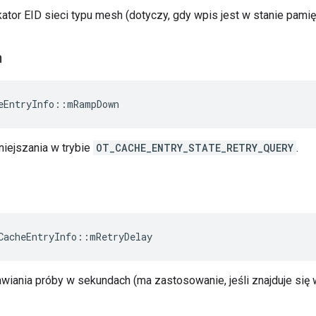
kator EID sieci typu mesh (dotyczy, gdy wpis jest w stanie pamię
n
eEntryInfo
::
mRampDown
niejszania w trybie
OT_CACHE_ENTRY_STATE_RETRY_QUERY
.
CacheEntryInfo
::
mRetryDelay
wiania próby w sekundach (ma zastosowanie, jeśli znajduje się 