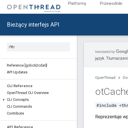
Platformy
Przewodniki
Bieżący interfejs API
język. Tłumaczen
Reference [gcbc62cda0]
API Updates
OpenThread
Do
CLI Reference
ot
Cach
Open
Thread CLI Overview
CLI Concepts
#include <th
CLI Commands
Contribute
Reprezentuje wp
API Reference