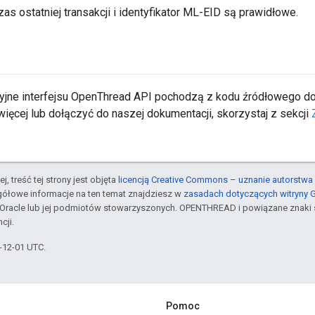
as ostatniej transakcji i identyfikator ML-EID są prawidłowe.
yjne interfejsu OpenThread API pochodzą z kodu źródłowego 
ięcej lub dołączyć do naszej dokumentacji, skorzystaj z sekcji
j, treść tej strony jest objęta
licencją Creative Commons – uznanie autorstwa 
gółowe informacje na ten temat znajdziesz w
zasadach dotyczących witryny 
Oracle lub jej podmiotów stowarzyszonych. OPENTHREAD i powiązane znaki 
cji.
3-12-01 UTC.
Pomoc