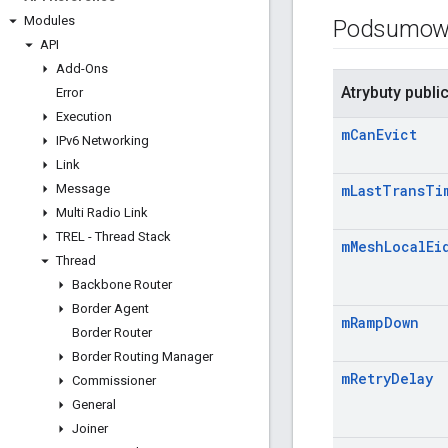
Modules
Podsumow
API
Add-Ons
Atrybuty publi
Error
Execution
m
Can
Evict
IPv6 Networking
Link
Message
m
Last
Trans
Ti
Multi Radio Link
TREL - Thread Stack
m
Mesh
Local
Ei
Thread
Backbone Router
Border Agent
m
Ramp
Down
Border Router
Border Routing Manager
m
Retry
Delay
Commissioner
General
Joiner