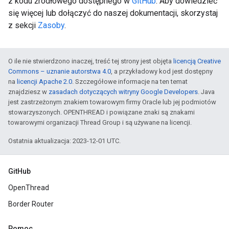
z kodu źródłowego dostępnego w
GitHub
. Aby dowiedzieć
się więcej lub dołączyć do naszej dokumentacji, skorzystaj
z sekcji
Zasoby
.
O ile nie stwierdzono inaczej, treść tej strony jest objęta
licencją Creative
Commons – uznanie autorstwa 4.0
, a przykładowy kod jest dostępny
na
licencji Apache 2.0
. Szczegółowe informacje na ten temat
znajdziesz w
zasadach dotyczących witryny Google Developers
. Java
jest zastrzeżonym znakiem towarowym firmy Oracle lub jej podmiotów
stowarzyszonych. OPENTHREAD i powiązane znaki są znakami
towarowymi organizacji Thread Group i są używane na licencji.
Ostatnia aktualizacja: 2023-12-01 UTC.
GitHub
OpenThread
Border Router
Pomoc