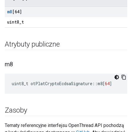
m8
[64]
uint8_t
Atrybuty publiczne
m8
uint8_t otPlatCryptoEcdsaSignature
::
m8
[
64
]
Zasoby
Tematy referencyjne interfejsu OpenThread API pochodzą