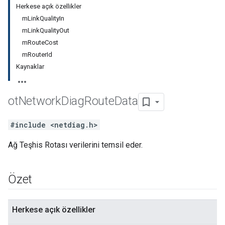
Herkese açık özellikler
mLinkQualityIn
mLinkQualityOut
mRouteCost
mRouterId
Kaynaklar
ot
Network
Diag
Route
Data
#include <netdiag.h>
Ağ Teşhis Rotası verilerini temsil eder.
Özet
Herkese açık özellikler