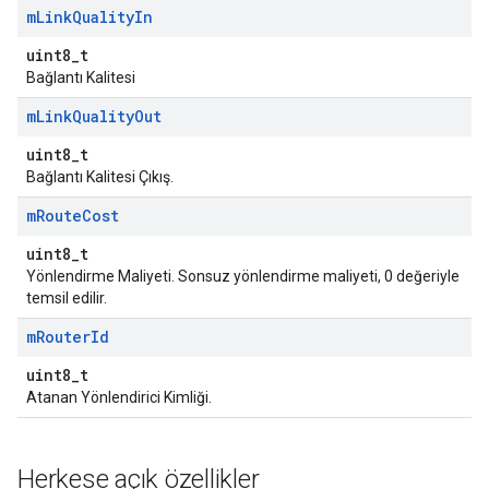
m
Link
Quality
In
uint8_t
Bağlantı Kalitesi
m
Link
Quality
Out
uint8_t
Bağlantı Kalitesi Çıkış.
m
Route
Cost
uint8_t
Yönlendirme Maliyeti. Sonsuz yönlendirme maliyeti, 0 değeriyle
temsil edilir.
m
Router
Id
uint8_t
Atanan Yönlendirici Kimliği.
Herkese açık özellikler