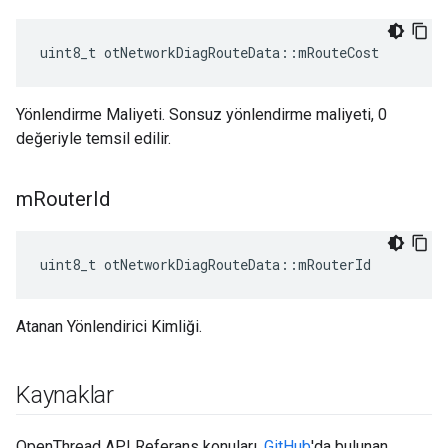
uint8_t otNetworkDiagRouteData
::
mRouteCost
Yönlendirme Maliyeti. Sonsuz yönlendirme maliyeti, 0
değeriyle temsil edilir.
m
Router
Id
uint8_t otNetworkDiagRouteData
::
mRouterId
Atanan Yönlendirici Kimliği.
Kaynaklar
OpenThread API Referans konuları,
GitHub
'da bulunan