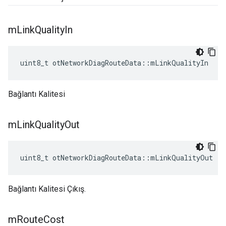
m
Link
Quality
In
uint8_t otNetworkDiagRouteData
::
mLinkQualityIn
Bağlantı Kalitesi
m
Link
Quality
Out
uint8_t otNetworkDiagRouteData
::
mLinkQualityOut
Bağlantı Kalitesi Çıkış.
m
Route
Cost