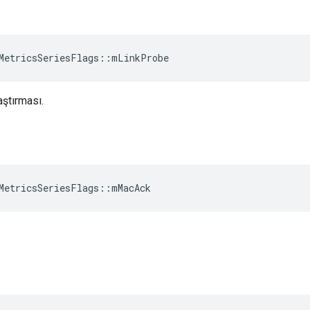
MetricsSeriesFlags
::
mLinkProbe
ştırması.
MetricsSeriesFlags
::
mMacAck