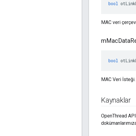
bool
 otLink
MAC veri çerçev
m
Mac
Data
R
bool
 otLink
MAC Veri İsteği.
Kaynaklar
OpenThread API 
dokümanlarımıza