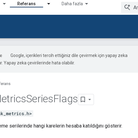
Referans
Daha fazla
Google, içerikleri tercih ettiğiniz dile çevirmek için yapay zeka
ır. Yapay zeka çevirilerinde hata olabilir.
ferans
etrics
Series
Flags
nk_metrics.h>
eme serilerinde hangi karelerin hesaba katıldığını gösterir.