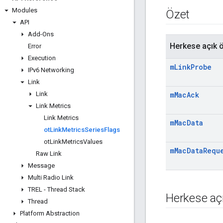
Modules
Özet
API
Add-Ons
Herkese açık ö
Error
Execution
m
Link
Probe
IPv6 Networking
Link
Link
m
Mac
Ack
Link Metrics
Link Metrics
m
Mac
Data
ot
Link
Metrics
Series
Flags
ot
Link
Metrics
Values
m
Mac
Data
Requ
Raw Link
Message
Multi Radio Link
TREL - Thread Stack
Herkese açı
Thread
Platform Abstraction