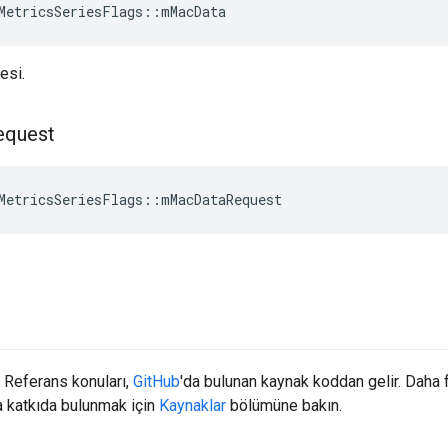
MetricsSeriesFlags
::
mMacData
esi.
equest
MetricsSeriesFlags
::
mMacDataRequest
Referans konuları,
GitHub
'da bulunan kaynak koddan gelir. Daha 
 katkıda bulunmak için
Kaynaklar
bölümüne bakın.