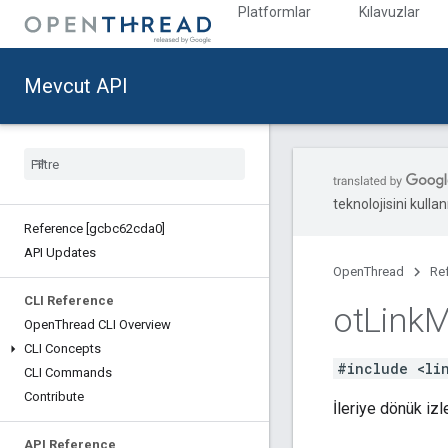
Platformlar
Kılavuzlar
Mevcut API
teknolojisini kullan
Reference [gcbc62cda0]
API Updates
OpenThread
Re
CLI Reference
ot
Link
M
Open
Thread CLI Overview
CLI Concepts
#include <li
CLI Commands
Contribute
İleriye dönük izl
API Reference