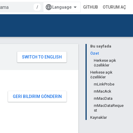
/
GITHUB
OTURUM AÇ
Bu sayfada
Özet
Herkese açık
özellikler
Herkese açık
özellikler
mLinkProbe
mMacAck
GERI BILDIRIM GÖNDERIN
mMacData
mMacDataReque
st
Kaynaklar