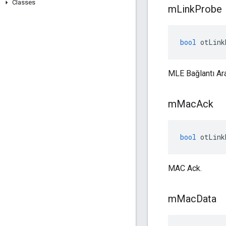
Classes
m
Link
Probe
bool
 otLink
MLE Bağlantı Ara
m
Mac
Ack
bool
 otLink
MAC Ack.
m
Mac
Data