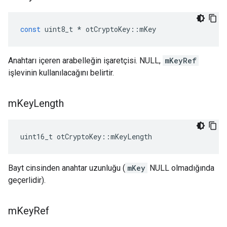
const
 uint8_t 
*
 otCryptoKey
::
mKey
Anahtarı içeren arabelleğin işaretçisi. NULL,
mKeyRef
işlevinin kullanılacağını belirtir.
m
Key
Length
uint16_t otCryptoKey
::
mKeyLength
Bayt cinsinden anahtar uzunluğu (
mKey
NULL olmadığında
geçerlidir).
m
Key
Ref