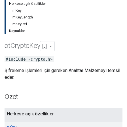
Herkese açık özellikler
mKey
mKeyLength
mKeyRef
Kaynaklar
ot
Crypto
Key
#include <crypto.h>
Şifreleme işlemleri için gereken Anahtar Malzemeyi temsil
eder.
Özet
Herkese açık özellikler
m
Key