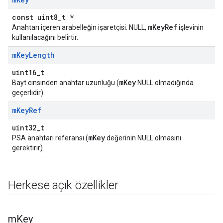
const uint8_t *
mKeyRef
Anahtarı içeren arabelleğin işaretçisi. NULL,
işlevinin
kullanılacağını belirtir.
m
Key
Length
uint16_t
mKey
Bayt cinsinden anahtar uzunluğu (
NULL olmadığında
geçerlidir).
m
Key
Ref
uint32_t
mKey
PSA anahtarı referansı (
değerinin NULL olmasını
gerektirir).
Herkese açık özellikler
m
Key