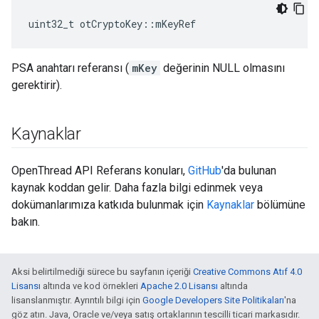
uint32_t otCryptoKey
::
mKeyRef
PSA anahtarı referansı (
mKey
değerinin NULL olmasını
gerektirir).
Kaynaklar
OpenThread API Referans konuları,
GitHub
'da bulunan
kaynak koddan gelir. Daha fazla bilgi edinmek veya
dokümanlarımıza katkıda bulunmak için
Kaynaklar
bölümüne
bakın.
Aksi belirtilmediği sürece bu sayfanın içeriği
Creative Commons Atıf 4.0
Lisansı
altında ve kod örnekleri
Apache 2.0 Lisansı
altında
lisanslanmıştır. Ayrıntılı bilgi için
Google Developers Site Politikaları
'na
göz atın. Java, Oracle ve/veya satış ortaklarının tescilli ticari markasıdır.